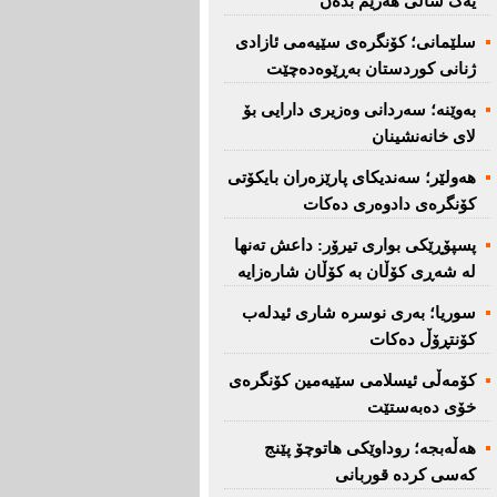
یەک ساڵی هەرێم بدەن''
سلێمانی؛ كۆنگرەی سێیەمی ئازادی
ژنانی كوردستان بەڕێوەدەچێت
بەوێنە؛ سەردانی وەزیری دارایی بۆ
لای خانەنشینان
هەولێر؛ سەندیكای پارێزەران بایكۆتی
كۆنگرەی دادوەری دەكات
پسپۆڕێكی بواری تیرۆر: داعش تەنها
لە شەڕی كۆڵان بە كۆڵان شارەزایە
سوریا؛ بەری نوسرە شاری ئیدلەب
كۆنتڕۆڵ دەكات
كۆمەڵی ئیسلامی سێیەمین كۆنگرەی
خۆی دەبەستێت
هەڵەبجە؛ روداوێکی هاتوچۆ پێنج
کەسی کردە قوربانی