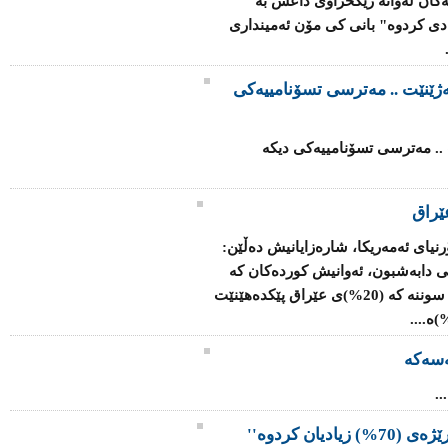
ەكان لەوانە رێكخراوی داعش بە
 ساڵی رابردو بە رێژەی 70% زیادی كردوە" بانی كی مۆن ئەمینداری
ەژێنێت .. مەترسی تسۆنامییەکی
 .. مەترسی تسۆنامییەکی دیکە
ێراق
رنیای ئەمەریکا، شارەزایانیش دەڵێن:
ی دابەشبون، ئەوانیش کوردەکان کە
رێژەی (17%)ی وڵات پێک دەهێنن، لەگەڵ سوننە کە (20%)ی عێراق پێکدەهێنێت
سەکە
.
یان کردوە''