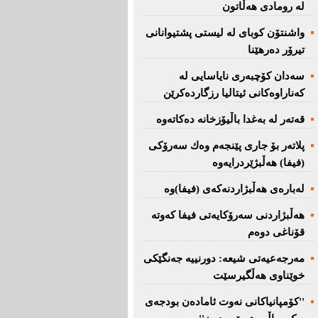
لە رومادی هەڵاتون
واشنتۆن كوبای لە لیستی پشتیوانانی
تیرۆر دەرهێنا
سەدان كۆچبەری نایاسایی لە
كەناراوەكانی ئیتالیا رزگاردەكرێن
قەتەر لە بەغدا باڵیۆزخانە دەكاتەوە
پلاتەر بۆ جاری پێنجەم وەك سەرۆكی
(فیفا) هەڵبژێردرایەوە
لەبارەی هەڵبژاردنەكەی (فیفا)وە
هەڵبژاردنی سەرۆكایەتی فیفا كەوتە
قۆناغی دوەم
مەرجەعیەتی شیعە: دورنییە جەنگێكی
خوێناوی هەڵگیرسێت
''کۆمپانیاکانی نەوت ئامادەن بودجەی