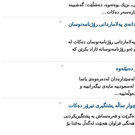
ی، نزیك بوه‌ته‌وه‌، ده‌شڵێت: گه‌شبینه‌
چاره‌سه‌ر ده‌كات....
انه‌ی په‌لاماردانی رۆژنامه‌نوسان
ه‌لاماردانی رۆژنامه‌نوسان ده‌كات له‌
‌و رۆژنامه‌نوسانه‌ ئازاد بكرێن كه‌
دەبێتەوە
 له‌سێداره‌دان له‌ده‌ره‌وه‌ی یاسا
‌سعودییه‌ مایه‌ی نیگه‌رانییه‌ و
ڵه‌تییه‌....
وار ساڵه‌ پشتگیری تیرۆر ده‌كات
ا ده‌گرێت و فه‌ره‌نساش به‌ پشتگیریكردنی
ه‌نگی فراوان هه‌بێت له‌گه‌ڵ به‌غدا بۆ