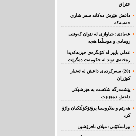
عێراق
داعش هێرش دەکاتە سەر شاری
حەسەکە
عه‌بادی: جیاوازی له‌ نێوان کەوتنی
رومادی و موسڵدا هه‌یه‌
عەلی باپیر لە کۆنگرەی حیزبەکەیدا
رەخنەی توند لە حکومەت دەگرێت
(20) سه‌ركرده‌ی داعش لە ئەنبار
کوژران
پێشمەرگە شكست بە هێرشێكی
داعش دەهێنێت
هەرێم و بیلاروسیا پرۆتۆکۆڵێکیان واژۆ
کرد
بیرلسكۆنی: میلان نافرۆشین