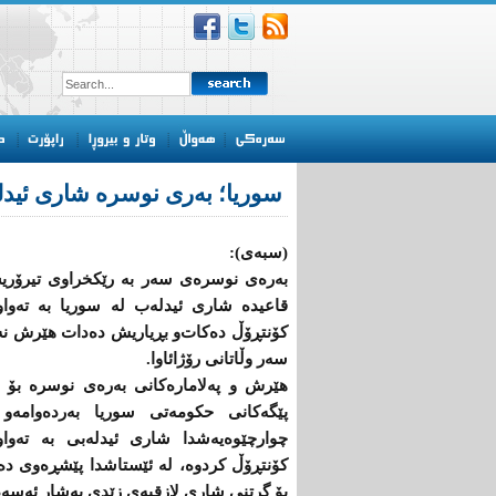
سوریا؛ بەری نوسرە شاری ئید
(سبەی):
بەرەی نوسرەی سەر بە رێكخراوی تیرۆری
قاعیدە شاری ئیدلەب لە سوریا بە تەواو
كۆنتڕۆڵ دەكات‌و بڕیاریش دەدات هێرش نە
سەر وڵاتانی رۆژائاوا.
هێرش‌ و پەلامارەكانی بەرەی نوسرە بۆ 
پێگەكانی حكومەتی سوریا بەردەوامە‌و 
چوارچێوەیەشدا شاری ئیدلەبی بە تەواو
كۆنتڕۆڵ كردوە، لە ئێستاشدا پێشڕەوی د
بۆ گرتنی شاری لازقیەی زێدی بەشار ئەسەد