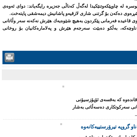
سرە لە چاوپێكەوتنێكیدا لەگەڵ كەناڵی جەزیرە رایگەیاند: دوای ئەوەی
ێشڕەوی دەكەن بۆ گرتنی شاری لازقیە‌و پاشانیش دیمەشقی پایتەخت.
 قاعیدە فەرمانی پێكردون بەهیچ شێوەیەك هێرش نەكەنە سەر وڵاتانی
ی ناوچەكە، بەڵكو دەبێت سەرجەم هێرش‌ و پەلامارەكانیان بۆ روخانی
قاندەوە كە بەقسەی ئۆپۆزسیۆنی
كانی سەركوتكاری دەسەڵاتی بەشار
.