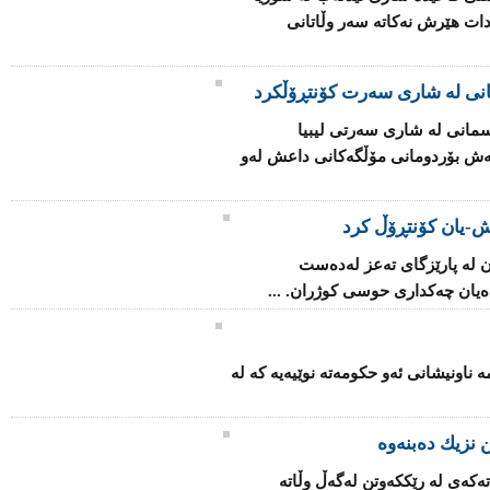
دات هێرش نەكاتە سەر وڵاتانی
انی لە شاری سەرت کۆنتڕۆڵکرد
مانی لە شاری سەرتی لیبیا
اتەش بۆردومانی مۆڵگەكانی داعش لەو
-یان كۆنتڕۆڵ كرد
 لە پارێزگای تەعز لەدەست
یان چەكداری حوسی كوژران. ...
ۆ بنیاتنانەوەی فینلەندا 2025" ئەمە ناونیشانی ئەو حكومەتە نوێیەیە كە لە
 نزیك ده‌بنه‌وه‌
كه‌ی‌ له‌ رێکكه‌وتن له‌گه‌ڵ وڵاته‌