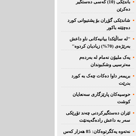
باندێکی (10) کەسى دەستگیر
دەکرێن
شاندێکى گۆڕان بۆ پشتیوانی کورد
دەچێتە باکور
''لە ساڵێکدا بیانیه‌كانی ناو داعش
بەرێژەى (70%) زیادیان کردوە''
یەک ملیۆن نەمام لە بەردەم
مەترسیی وشکبوندان
بریمه‌ر داوا دەکات چەک بە کورد
بدرێت
حوسیەکان پارێزگارى سەنعایان
کوشت
ئێران دەستگیرکردنى چه‌ند تۆڕێكی‌
سه‌ر به‌ داعش رادەگەیەنێت
نەتەوە یەكگرتوەكان: 85 هەزار كەس