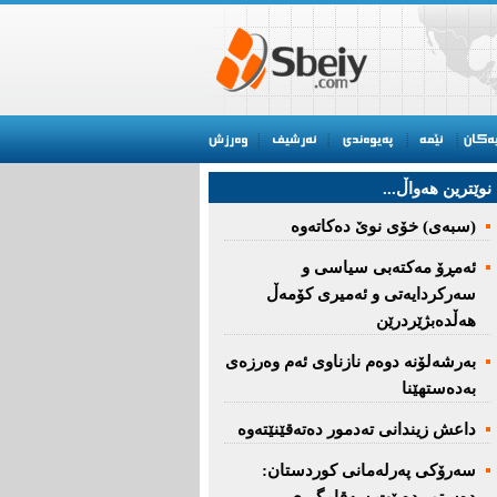
نوێترین هه‌واڵ...
(سبەى) خۆى نوێ دەکاتەوە
ئه‌مڕۆ مه‌كته‌بی‌ سیاسی‌ و
سه‌ركردایه‌تی‌ و ئه‌میری‌ كۆمه‌ڵ
هەڵدەبژێردرێن
به‌رشه‌لۆنه‌ دوه‌م نازناوی ئه‌م وه‌رزه‌ی
به‌ده‌ستهێنا
داعش زیندانی تەدمور دەتەقێنێتەوە
سەرۆكی پەرلەمانی كوردستان: