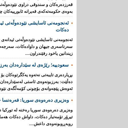
قه‌رزده‌ره‌كان‌ و سندوقی‌ دراوی‌ نێوده‌وڵه‌ت
به‌وه‌ی‌ حكومه‌ته‌كه‌ی‌ قه‌یرانه‌ ئابورییه‌كان 
ئه‌نجومه‌نی ئاسایشی نێوده‌وڵه‌تی ئید
ده‌كات
ئه‌نجومه‌نی ئاسایشی نێوده‌وڵه‌تی ئیدانه‌ی پ
سه‌رتاسه‌ری جیهان و داواده‌كات، سه‌رجه‌م ئه
زیندانین یاخود رفێندراون....
سعودییە؛ رێژەی لە سێدارەدان بەرز 
بڕیارده‌ری تایبه‌تی نه‌ته‌وه‌ یه‌كگرتوه‌كان بۆ
ده‌ڵێت: به‌رزبونه‌وه‌ی ئاستی له‌سێداره‌دان له
ئه‌وه‌ش پێچه‌وانه‌ی بۆچونی كۆمه‌ڵگه‌ی‌ نێوده‌و
وەزیری دەرەوەی سوریا: فه‌ره‌نسا چ
وه‌زیری ده‌ره‌وه‌ی سوریا ره‌خنه‌ له‌ توركی
تیرۆر تۆمه‌تبار ده‌كات، داواش ده‌كات هه‌ماه
روبه‌ڕوبونه‌وه‌ی داعش....