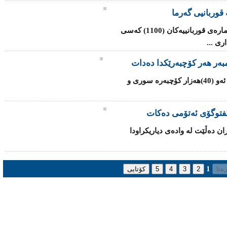
قوربانیی گەرما
شه‌پۆلی‌ گه‌رما له‌ هندستان به‌رده‌وامه‌ و ژماره‌ی‌ قوربانییه‌كان (1100) کەسی
ی‌ ...
یه‌كێتی‌ ئه‌وروپا داوا له‌ ئه‌ندامه‌كانی‌ ده‌كات ئه‌و (40)هه‌زار كۆچبه‌ره‌ سوری‌ و
‌ گفتوگۆی ئەتۆمی ده‌كات
ران ده‌ڵێت له‌ واده‌ی‌ دیاریكراودا
1