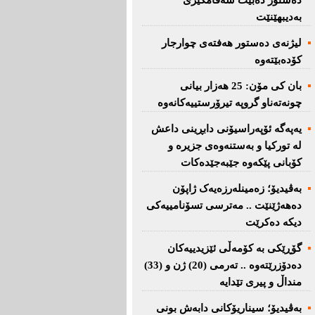
دەستور دەبێت سەقامگیری
بەدیبهێنێت
لیژنەی دەستور هەفتەی چوارجار
كۆدەبێتەوە
بان كی مۆن: 25 هەزار بیانی
چونەتەناو گروپە تیرۆرستییەكانەوە
یەپەگە ئۆپەراسیۆنی دابڕینی داعش
لە تورکیا و بەستنەوەی جزیرە و
کۆبانی پێکەوە جێبەجێدەکات
بەڤیدیۆ؛ زەمینلەرزەیەک ژاپۆن
دەهەژێنێت .. مەترسی تسۆنامییەکی
دیکە دەکرێت
گۆڕێکی بە کۆمەڵی ئێزیدییەکان
دەدۆزرێتەوە .. تەرمی (20) ژن و (33)
منداڵ و پیری تێدایە
بەڤیدیۆ؛ سیناریۆکانی دابەش بونی