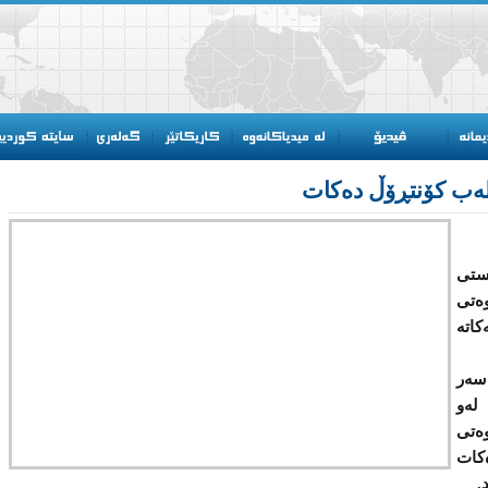
لەب كۆنتڕۆڵ دەكات
ستی
ەتی
كاتە
سەر
لەو
ەتی
ەكات
.