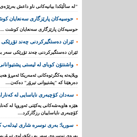
"لە ساڵێکدا بیانیه‌كانی ناو داعش بەرێژەى (70%) زیادیان کردوە".
حوسیەکان پارێزگارى سەنعایان کو
حوسیەکان پارێزگارى سەنعایان کوشت ...
ئێران دەستگیرکردنى چه‌ند تۆڕێكی‌ 
ئێران دەستگیرکردنى چه‌ند تۆڕێكی‌ سه‌ر به
واشنتۆن كوبای لە لیستی پشتیوانانی 
ویلایەتە یەكگرتوەكانی ئەمەریكا ئەمڕۆ هەین
دەرهێنا كە "پشتیوانی تیرۆر" دەكەن....
سەدان كۆچبەری نایاسایی لە كەناراوە
كۆچبەری نایاساییان رزگاركرد....
سوریا؛ بەری نوسرە شاری ئیدلەب ك
بەرەی نوسرەی سەر بە رێكخراوی تیرۆریس