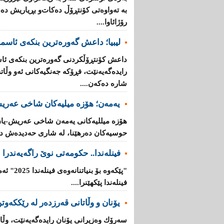
بە تەواوەتی كۆنتڕۆڵ دەكات‌و بڕیاریش دە
رۆژائاوا....
لیبیا؛ داعش گەورەترین بنكەی ئاسم
داعش كۆنتڕۆڵکردنی گەورەترین بنكەی ئاس
رایدەگەیەنێت، فڕۆكە جەنگیەكانی ئەو وڵ
شارە دەكەن....
یەمەن؛ هۆزە میلیەكان شاخی عەریش
هۆزە میللیەكانی یەمەن شاخی عەریش-یان
حوسیەكان دەرهێنا، لە شاری حەدیدەش دە
فینلەندا.. حكومەتی نوێ راگەیەندرا
"پێكەوە ب
فینلەندا پێكهێنرا....
یۆنان‌ و وڵاتانی‌ قه‌رزده‌ر له‌ رێککەوتن
سه‌رۆك وه‌زیرانی‌ یۆنان رایده‌گه‌یه‌نێت، وڵاته‌