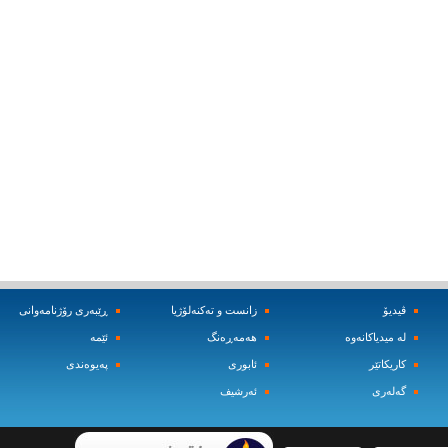
ڤیدیۆ
زانست و ته‌کنه‌لۆژیا
ڕێبه‌ری رۆژنامه‌وانی
له‌ میدیاکانه‌وه‌
هه‌مه‌ڕه‌نگ
ئێمه‌
کاریکاتێر
ئابوری
په‌یوه‌ندی
گه‌له‌ری
ئه‌رشیف