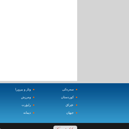
سه‌ره‌کی
وتار و بیروڕا
کوردستان
وه‌رزش‌
عێراق
راپۆرت
جیهان
دیمانه‌