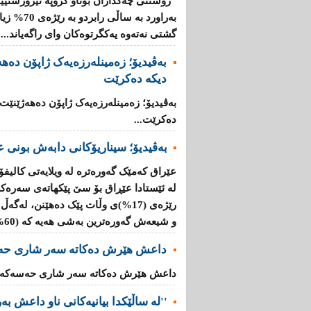
"رۆشتنی چەكداران بۆناو گروپە تیرۆرستیی
بەراورد بە
گشتی نەتەوە یەكگرتوەكان وای راگەیاند....
بەڤیدیۆ؛ زەمینلەرزەیەک ژاپۆن دەه
دیکە دەکرێت
بەڤیدیۆ؛ زەمینلەرزەیەک ژاپۆن دەهەژێنێت
دەکرێت...
بەڤیدیۆ؛ سیناریۆکانی دابەش بونی ع
عێراق کەمێک گەورەترە لە ویلایەتی کالیفۆ
لە ئێستادا عێڕاق بۆ سێ پێکهاتەی سەرەک
و شیعەش گەورەترین بەشی هەیە کە (60%)ە....
داعش هێرش دەکاتە سەر شاری حە
داعش هێرش دەکاتە سەر شاری حەسەکە..
''لە ساڵێکدا بیانیه‌كانی ناو داعش بەرێژەى (70%) زیاد