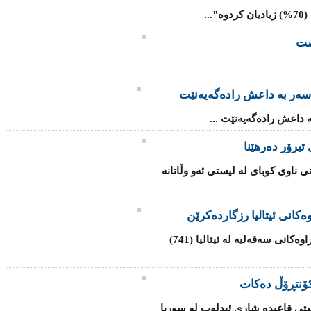
..
شت
سه‌ر به‌ داعش رادەگەیەنێت
‌ داعش رادەگەیەنێت ...
تیرۆر دەرهێنا
ی ناوی كوبای لە لیستی ئەو وڵاتانە
كانی ئیتالیا رزگاردەكرێن
هێزە هاوبەشەكانی یەكێتی ئەوروپا لە كەناراوەكانی سەقەلیە لە ئیتالیا (741)
ۆنتڕۆڵ دەكات
تی قاعیدە شاری ئیدلەب لە سوریا