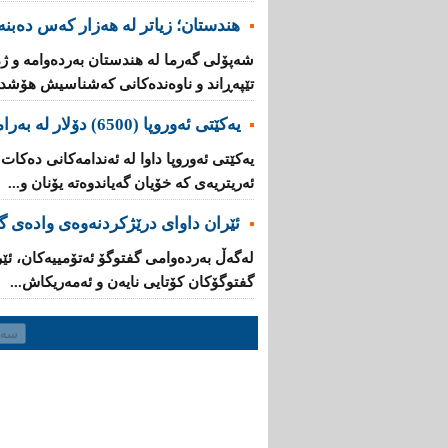
هندستان؛ زیاتر لە هەزار کەس دەبنە 
تێپه‌ڕاند و ناوه‌نده‌كانی‌ كه‌شناسیش هۆشدار
یه‌كێتی‌ ئه‌وروپا (6500) دۆلار له‌ به‌رامبه‌ر هه‌ر كۆچبه‌رێكدا ده‌دات
ئه‌ریتریه‌ی‌ کە خۆیان گه‌یاندوه‌ته‌ یۆنان و...
ئێران داوای‌ درێژكردنه‌وه‌ی‌ واده‌ی
له‌گه‌ڵ به‌رده‌وامی‌ گفتوگۆ ئه‌تۆمییه‌كان، ئێ
گفتوگۆكان كۆتایی‌ نایه‌ن و ئەمەریکاش...