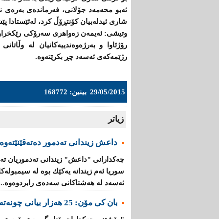
ئەبو محەمەد جۆلانی، فەرماندەی بەرەی نو
شاری ئیدلەبیان كۆنتڕۆڵ كرد، لەئێستادا پ
وتیشی: ئەیمەن زەواهری سەرۆكی رێكخراوی
رۆژئاوا و بەرژەوەندییەكانیان لە وڵاتان
رژێمەكەی ئەسەد چڕ بكرێتەوە.
29/05/2015
بینین: 168772
زیاتر
داعش زیندانی تەدمور دەتەقێنێتەوە
چەكدارانی "داعش" زیندانی تەدموریان تە
سوریا ئەم زیندانە یەكێك بوە لە سیمبولە
ئەسەد لە هەشتاكانی سەدەی رابردوەوە...
بان كی مۆن: 25 هەزار بیانی چونەتەناو گروپە تیرۆرستییەكانەوە