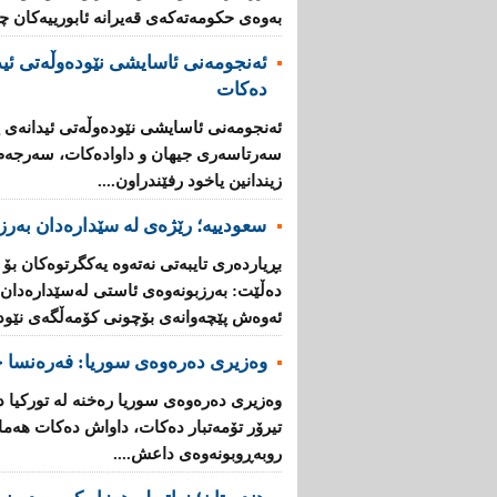
به‌وه‌ی‌ حكومه‌ته‌كه‌ی‌ قه‌یرانه‌ ئابورییه‌كان 
ئه‌نجومه‌نی ئاسایشی نێوده‌وڵه‌تی ئید
ده‌كات
ئه‌نجومه‌نی ئاسایشی نێوده‌وڵه‌تی ئیدانه‌ی پ
سه‌رتاسه‌ری جیهان و داواده‌كات، سه‌رجه‌م ئه
زیندانین یاخود رفێندراون....
سعودییە؛ رێژەی لە سێدارەدان بەرز 
بڕیارده‌ری تایبه‌تی نه‌ته‌وه‌ یه‌كگرتوه‌كان بۆ
ده‌ڵێت: به‌رزبونه‌وه‌ی ئاستی له‌سێداره‌دان له
ئه‌وه‌ش پێچه‌وانه‌ی بۆچونی كۆمه‌ڵگه‌ی‌ نێوده‌و
وەزیری دەرەوەی سوریا: فه‌ره‌نسا چ
وه‌زیری ده‌ره‌وه‌ی سوریا ره‌خنه‌ له‌ توركی
تیرۆر تۆمه‌تبار ده‌كات، داواش ده‌كات هه‌ماه
روبه‌ڕوبونه‌وه‌ی داعش....