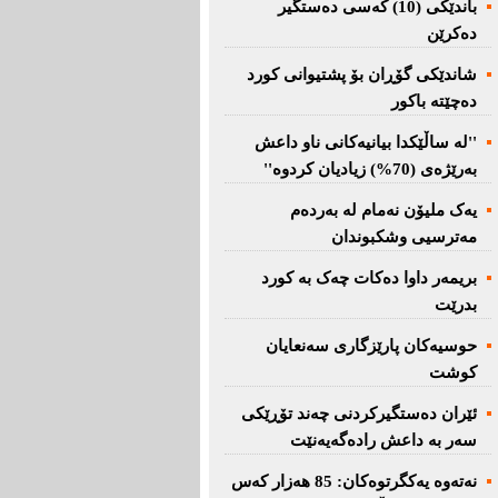
باندێکی (10) کەسى دەستگیر
دەکرێن
شاندێکى گۆڕان بۆ پشتیوانی کورد
دەچێتە باکور
''لە ساڵێکدا بیانیه‌كانی ناو داعش
بەرێژەى (70%) زیادیان کردوە''
یەک ملیۆن نەمام لە بەردەم
مەترسیی وشکبوندان
بریمه‌ر داوا دەکات چەک بە کورد
بدرێت
حوسیەکان پارێزگارى سەنعایان
کوشت
ئێران دەستگیرکردنى چه‌ند تۆڕێكی‌
سه‌ر به‌ داعش رادەگەیەنێت
نەتەوە یەكگرتوەكان: 85 هەزار كەس