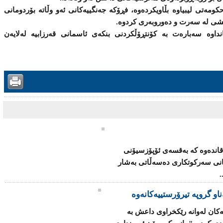
كومەتی لیبیاوە بڵاویكردەوە، فڕۆكە جەنگییەكانی ئەو وڵاتە بۆردومانی
عشی لە سەرت و دەوروبەری كردوە.
داوە سەبارەت بە كۆنتڕۆڵكردنی بنكەی ئاسمانی قەرزابیە لەلایەن
قاندەوە كە بەقسەی ئۆپۆزسیۆنی
كانی سەركوتكاری دەسەڵاتی بەشار
.
ەكان لەوانە رێكخراوی داعش بە