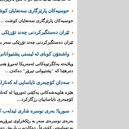
حوسیەکان پارێزگارى سەنعایان کو
حوسیەکان پارێزگارى سەنعایان کوشت ...
ئێران دەستگیرکردنى چه‌ند تۆڕێكی‌ 
ئێران دەستگیرکردنى چه‌ند تۆڕێكی‌ سه‌ر به
واشنتۆن كوبای لە لیستی پشتیوانانی 
ویلایەتە یەكگرتوەكانی ئەمەریكا ئەمڕۆ هەین
دەرهێنا كە "پشتیوانی تیرۆر" دەكەن....
سەدان كۆچبەری نایاسایی لە كەناراوە
كۆچبەری نایاساییان رزگاركرد....
سوریا؛ بەری نوسرە شاری ئیدلەب ك
بەرەی نوسرەی سەر بە رێكخراوی تیرۆریس
بە تەواوەتی كۆنتڕۆڵ دەكات‌و بڕیاریش دە