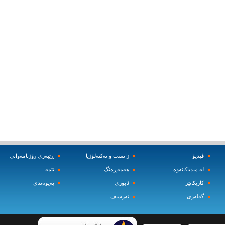
ڤیدیۆ
زانست و ته‌کنه‌لۆژیا
ڕێبه‌ری رۆژنامه‌وانی
له‌ میدیاکانه‌وه‌
هه‌مه‌ڕه‌نگ
ئێمه‌
کاریکاتێر
ئابوری
په‌یوه‌ندی
گه‌له‌ری
ئه‌رشیف