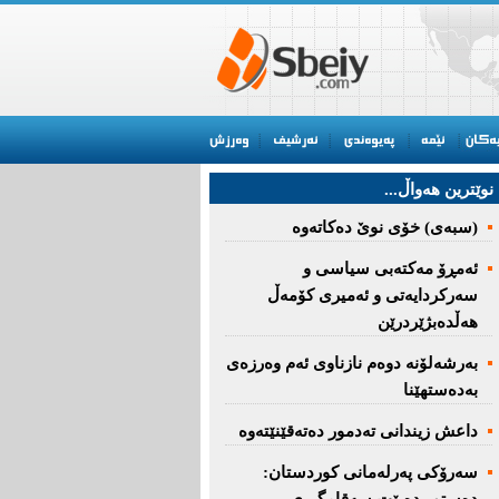
نوێترین هه‌واڵ...
(سبەى) خۆى نوێ دەکاتەوە
ئه‌مڕۆ مه‌كته‌بی‌ سیاسی‌ و
سه‌ركردایه‌تی‌ و ئه‌میری‌ كۆمه‌ڵ
هەڵدەبژێردرێن
به‌رشه‌لۆنه‌ دوه‌م نازناوی ئه‌م وه‌رزه‌ی
به‌ده‌ستهێنا
داعش زیندانی تەدمور دەتەقێنێتەوە
سەرۆكی پەرلەمانی كوردستان: