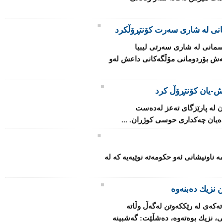
انی لە شاری سەرت کۆنتڕۆڵکرد
مانی لە شاری سەرتی لیبیا
اتەش بۆردومانی مۆڵگەكانی داعش لەو
-یان كۆنتڕۆڵ كرد
 لە پارێزگای تەعز لەدەست
یان چەكداری حوسی كوژران. ...
ۆ بنیاتنانەوەی فینلەندا 2025" ئەمە ناونیشانی ئەو حكومەتە نوێیەیە كە لە
 نزیك ده‌بنه‌وه‌
كه‌ی‌ له‌ رێکكه‌وتن له‌گه‌ڵ وڵاته‌
ی، نزیك بوه‌ته‌وه‌، ده‌شڵێت: گه‌شبینه‌