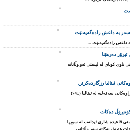
شت
سه‌ر به‌ داعش رادەگەیەنێت
‌ داعش رادەگەیەنێت ...
تیرۆر دەرهێنا
ی ناوی كوبای لە لیستی ئەو وڵاتانە
كانی ئیتالیا رزگاردەكرێن
هێزە هاوبەشەكانی یەكێتی ئەوروپا لە كەناراوەكانی سەقەلیە لە ئیتالیا (741)
ۆنتڕۆڵ دەكات
تی قاعیدە شاری ئیدلەب لە سوریا
دات هێرش نەكاتە سەر وڵاتانی