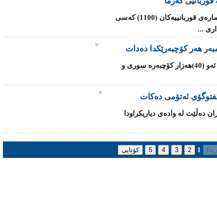
قوربانیی گەرما
شه‌پۆلی‌ گه‌رما له‌ هندستان به‌رده‌وامه‌ و ژماره‌ی‌ قوربانییه‌كان (1100) کەسی
ی‌ ...
یه‌كێتی‌ ئه‌وروپا داوا له‌ ئه‌ندامه‌كانی‌ ده‌كات ئه‌و (40)هه‌زار كۆچبه‌ره‌ سوری‌ و
‌ گفتوگۆی ئەتۆمی ده‌كات
ران ده‌ڵێت له‌ واده‌ی‌ دیاریكراودا
1