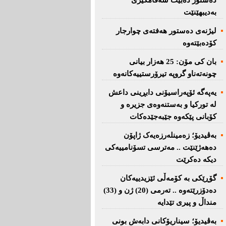
دەستور دەبێت سەقامگیری
بەدیبهێنێت
لیژنەی دەستور هەفتەی چوارجار
كۆدەبێتەوە
بان كی مۆن: 25 هەزار بیانی
چونەتەناو گروپە تیرۆرستییەكانەوە
یەپەگە ئۆپەراسیۆنی دابڕینی داعش
لە تورکیا و بەستنەوەی جزیرە و
کۆبانی پێکەوە جێبەجێدەکات
بەڤیدیۆ؛ زەمینلەرزەیەک ژاپۆن
دەهەژێنێت .. مەترسی تسۆنامییەکی
دیکە دەکرێت
گۆڕێکی بە کۆمەڵی ئێزیدییەکان
دەدۆزرێتەوە .. تەرمی (20) ژن و (33)
منداڵ و پیری تێدایە
بەڤیدیۆ؛ سیناریۆکانی دابەش بونی