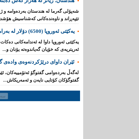
هندستان؛ زیاتر لە هەزار کەس دەبنە 
تێپه‌ڕاند و ناوه‌نده‌كانی‌ كه‌شناسیش هۆشدار
یه‌كێتی‌ ئه‌وروپا (6500) دۆلار له‌ به‌رامبه‌ر هه‌ر كۆچبه‌رێكدا ده‌دات
ئه‌ریتریه‌ی‌ کە خۆیان گه‌یاندوه‌ته‌ یۆنان و...
ئێران داوای‌ درێژكردنه‌وه‌ی‌ واده‌ی
له‌گه‌ڵ به‌رده‌وامی‌ گفتوگۆ ئه‌تۆمییه‌كان، ئێ
گفتوگۆكان كۆتایی‌ نایه‌ن و ئەمەریکاش...