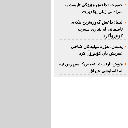
حەویجە؛ داعش هێزێكی تایبەت بە
سزادانی ژنان پێكدێنێت
لیبیا؛ داعش گەورەترین بنكەی
ئاسمانی لە شاری سەرت
کۆنتڕۆڵکرد
یەمەن؛ هۆزە میلیەكان شاخی
عەریش-یان كۆنتڕۆڵ كرد
جۆش ئارنست: ئەمەریكا بەرپرس نیە
لە ئاسایشی عێراق