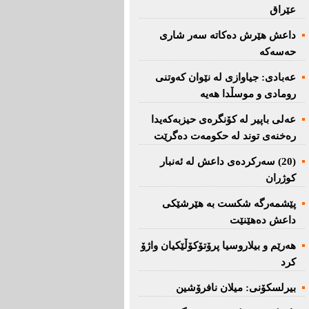
عێراق
داعش هێرش دەکاتە سەر شاری
حەسەکە
عه‌بادی: جیاوازی له‌ نێوان کەوتنی
رومادی و موسڵدا هه‌یه‌
عەلی باپیر لە کۆنگرەی حیزبەکەیدا
رەخنەی توند لە حکومەت دەگرێت
(20) سه‌ركرده‌ی داعش لە ئەنبار
کوژران
پێشمەرگە شكست بە هێرشێكی
داعش دەهێنێت
هەرێم و بیلاروسیا پرۆتۆکۆڵێکیان واژۆ
کرد
بیرلسكۆنی: میلان نافرۆشین