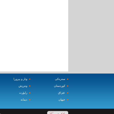
سه‌ره‌کی
وتار و بیروڕا
کوردستان
وه‌رزش‌
عێراق
راپۆرت
جیهان
دیمانه‌