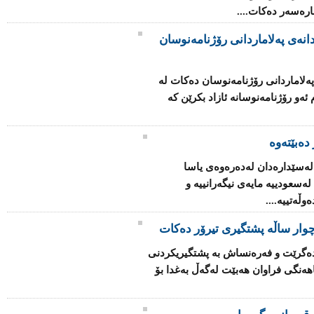
چاره‌سه‌ر ده‌كات....
انه‌ی په‌لاماردانی رۆژنامه‌نوسان
ه‌لاماردانی رۆژنامه‌نوسان ده‌كات له‌
‌و رۆژنامه‌نوسانه‌ ئازاد بكرێن كه‌
دەبێتەوە
 له‌سێداره‌دان له‌ده‌ره‌وه‌ی یاسا
‌سعودییه‌ مایه‌ی نیگه‌رانییه‌ و
ڵه‌تییه‌....
وار ساڵه‌ پشتگیری تیرۆر ده‌كات
ا ده‌گرێت و فه‌ره‌نساش به‌ پشتگیریكردنی
ه‌نگی فراوان هه‌بێت له‌گه‌ڵ به‌غدا بۆ