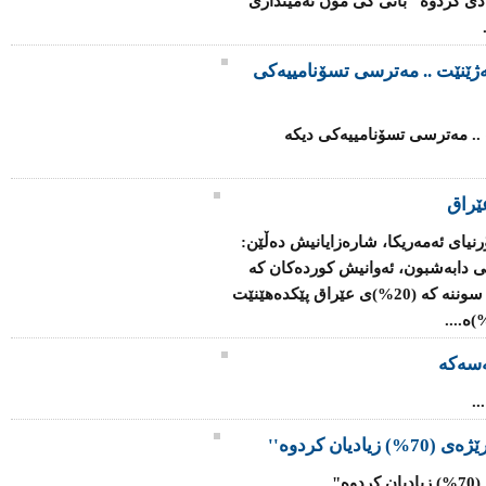
 ساڵی رابردو بە رێژەی 70% زیادی كردوە" بانی كی مۆن ئەمینداری
ەژێنێت .. مەترسی تسۆنامییەکی
 .. مەترسی تسۆنامییەکی دیکە
ێراق
رنیای ئەمەریکا، شارەزایانیش دەڵێن:
ی دابەشبون، ئەوانیش کوردەکان کە
رێژەی (17%)ی وڵات پێک دەهێنن، لەگەڵ سوننە کە (20%)ی عێراق پێکدەهێنێت
سەکە
.
یان کردوە''
..