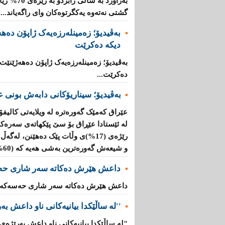
بەراورد بە
گشتی نەتەوە یەكگرتوەكان وای راگەیاند....
بەڤیدیۆ؛ زەمینلەرزەیەک ژاپۆن دەه
دیکە دەکرێت
بەڤیدیۆ؛ زەمینلەرزەیەک ژاپۆن دەهەژێنێت
دەکرێت...
بەڤیدیۆ؛ سیناریۆکانی دابەش بونی ع
عێراق کەمێک گەورەترە لە ویلایەتی کالیفۆ
لە ئێستادا عێڕاق بۆ سێ پێکهاتەی سەرەک
و شیعەش گەورەترین بەشی هەیە کە (60%)ە....
داعش هێرش دەکاتە سەر شاری حە
داعش هێرش دەکاتە سەر شاری حەسەکە..
''لە ساڵێکدا بیانیه‌كانی ناو داعش بەرێژەى (70%) زیاد
"لە ساڵێکدا بیانیه‌كانی ناو داعش بەرێژەى (70%) زیادیان کردوە".