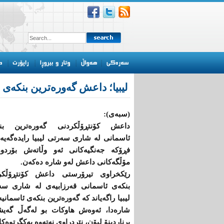
لیبیا؛ داعش گەورەترین بنكەی
(سبەی):
داعش كۆنتڕۆڵکردنی گەورەترین بن
ئاسمانی لە شاری سەرتی لیبیا رایدەگەیە
فڕۆكە جەنگیەكانی ئەو وڵاتەش بۆردوم
مۆڵگەكانی داعش لەو شارە دەكەن.
رێكخراوی تیرۆرستی داعش كۆنتڕۆڵكر
بنكەی ئاسمانی قەرزابیەی لە شاری سە
لیبیا راگەیاند كە گەورەترین بنكەی ئاسمانیە
شارەدا، ئەوەش هاوكات بو لەگەڵ گەیش
برناردینۆ لیۆن، نێردراوی نەتەوە یەكگرتوە