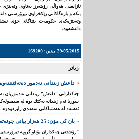
ئاژانسی هەواڵی رۆیتەرز بەناوی وتەبێژی ح
بنكە و بارەگاكانی رێكخراوی تیرۆرستی دا
وتەبێژەكەی حكومەت بێئاگای خۆی نیشان
داعشەوە.
29/05/2015
بینین: 169200
زیاتر
داعش زیندانی تەدمور دەتەقێنێتەوە
چەكدارانی "داعش" زیندانی تەدموریان تە
سوریا ئەم زیندانە یەكێك بوە لە سیمبولە
ئەسەد لە هەشتاكانی سەدەی رابردوەوە...
بان كی مۆن: 25 هەزار بیانی چونەتەناو گروپە تیرۆرستییەكانەوە
"رۆشتنی چەكداران بۆناو گروپە تیرۆرستیی