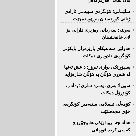
یەک ساڵی هەرێم بدەن''
سلێمانی؛ كۆنگرەی سێیەمی ئازادی
ژنانی كوردستان بەڕێوەدەچێت
بەوێنە؛ سەردانی وەزیری دارایی بۆ
لای خانەنشینان
هەولێر؛ سەندیكای پارێزەران بایكۆتی
كۆنگرەی دادوەری دەكات
پسپۆڕێكی بواری تیرۆر: داعش تەنها
لە شەڕی كۆڵان بە كۆڵان شارەزایە
سوریا؛ بەری نوسرە شاری ئیدلەب
كۆنتڕۆڵ دەكات
كۆمەڵی ئیسلامی سێیەمین كۆنگرەی
خۆی دەبەستێت
هەڵەبجە؛ روداوێکی هاتوچۆ پێنج
کەسی کردە قوربانی