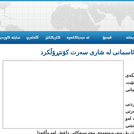
 ئاسمانی لە شاری سەرت کۆنتڕۆڵکرد
كەی
نێت،
انی
دنی
رتی
 لەو
تنی
كان بۆ روبەڕوبونەوەی مەترسیەكانی داعش لەو وڵاتەدا.