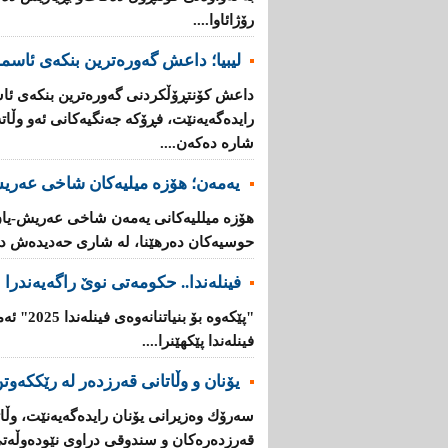
رۆژائاوا....
لیبیا؛ داعش گەورەترین بنكەی ئاسم
داعش كۆنتڕۆڵکردنی گەورەترین بنكەی ئاس
رایدەگەیەنێت، فڕۆكە جەنگیەكانی ئەو وڵ
شارە دەكەن....
یەمەن؛ هۆزە میلیەكان شاخی عەریش
هۆزە میللیەكانی یەمەن شاخی عەریش-یان
حوسیەكان دەرهێنا، لە شاری حەدیدەش دە
فینلەندا.. حكومەتی نوێ راگەیەندرا
"پێكەوە ب
فینلەندا پێكهێنرا....
یۆنان‌ و وڵاتانی‌ قه‌رزده‌ر له‌ رێککەوتن
سه‌رۆك وه‌زیرانی‌ یۆنان رایده‌گه‌یه‌نێت، وڵاته‌
قه‌رزده‌ره‌كان‌ و سندوقی‌ دراوی‌ نێوده‌وڵه‌ت