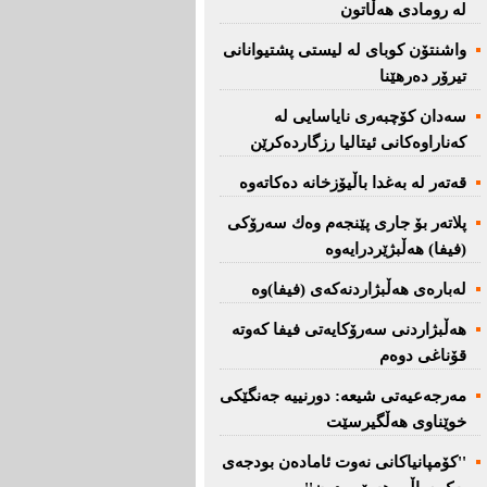
لە رومادی هەڵاتون
واشنتۆن كوبای لە لیستی پشتیوانانی
تیرۆر دەرهێنا
سەدان كۆچبەری نایاسایی لە
كەناراوەكانی ئیتالیا رزگاردەكرێن
قەتەر لە بەغدا باڵیۆزخانە دەكاتەوە
پلاتەر بۆ جاری پێنجەم وەك سەرۆكی
(فیفا) هەڵبژێردرایەوە
لەبارەی هەڵبژاردنەكەی (فیفا)وە
هەڵبژاردنی سەرۆكایەتی فیفا كەوتە
قۆناغی دوەم
مەرجەعیەتی شیعە: دورنییە جەنگێكی
خوێناوی هەڵگیرسێت
''کۆمپانیاکانی نەوت ئامادەن بودجەی