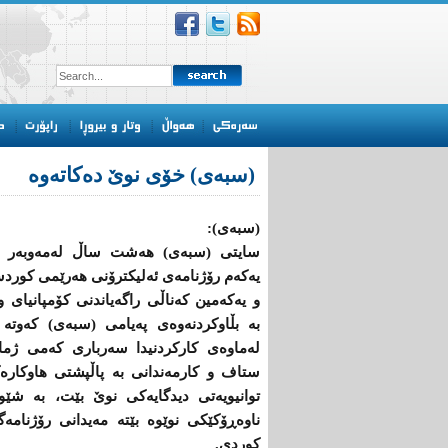
(سبەى) خۆى نوێ دەکاتەوە
(سبەی):
سایتى (سبەى) هەشت ساڵ لەمەوبەر 
یەکەم رۆژنامەى ئەلیکترۆنى هەرێمى کورد
و یه‌كه‌مین كه‌ناڵی‌ راگه‌یاندنی‌ كۆمپانیای‌ 
به‌ بڵاوكردنه‌وه‌ی‌ په‌یامی‌ (سبه‌ی) كه‌وته‌ 
لەماوەى کارکردنیدا سەربارى کەمى ژما
ستاف و کارمەندانى بە پاڵپشتى هاوکارە
توانیویەتى دیدگایەکى نوێ بێت، بە شێو
ناوەڕۆکێکى نوێوە بێتە مەیدانى رۆژنامە
کوردى.