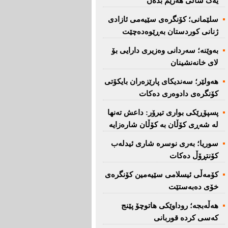
یەک ساڵی هەرێم بدەن''
سلێمانی؛ كۆنگرەی سێیەمی ئازادی
ژنانی كوردستان بەڕێوەدەچێت
بەوێنە؛ سەردانی وەزیری دارایی بۆ
لای خانەنشینان
هەولێر؛ سەندیكای پارێزەران بایكۆتی
كۆنگرەی دادوەری دەكات
پسپۆڕێكی بواری تیرۆر: داعش تەنها
لە شەڕی كۆڵان بە كۆڵان شارەزایە
سوریا؛ بەری نوسرە شاری ئیدلەب
كۆنتڕۆڵ دەكات
كۆمەڵی ئیسلامی سێیەمین كۆنگرەی
خۆی دەبەستێت
هەڵەبجە؛ روداوێکی هاتوچۆ پێنج
کەسی کردە قوربانی