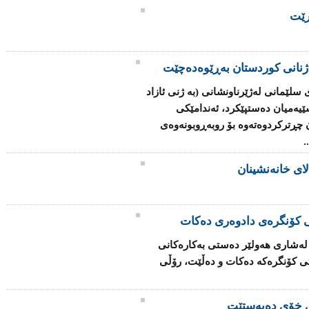
رێت
ژنانی كوردستان بەڕێوەدەچێت
سلێمانی لەژێرناونشانی (بە ژنی ئازاد
ێیەمیان دەستپێكرد، ئەندامێكی
چڕتركردوەتەوە بۆ روبەڕوبونەوەی
.
لای خانەنشینان
تی كۆنگرەی دادوەری دەكات
ەشاری هەولێر دەستی بەكارەكانی
تی كۆنگرەكە دەكات و دەڵێت، رۆڵی
ی خۆی دەبەستێت