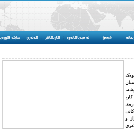
وەک
ستان
وشه‌،
کار،
رەى
کانى
از و
گەرى