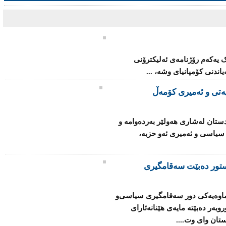
یەکەم رۆژنامەى ئەلیکترۆنى
ندنی‌ كۆمپانیای‌ وشه‌، ...
‌تی‌ و ئه‌میری‌ كۆمه‌ڵ
تان له‌شاری‌ هه‌ولێر به‌رده‌وامه‌ و
 سیاسی‌ و ئه‌میری‌ ئه‌و حزبه‌،
تور دەبێت سەقامگیری
ماوەیەكی دور سەقامگیری سیاسی‌و
روبەر دەبێتە مایەی هێنانەئارای
تان وای وت....