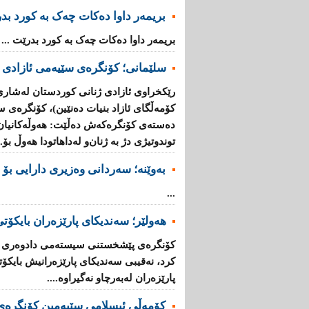
بریمه‌ر داوا دەکات چەک بە کورد بد
بریمه‌ر داوا دەکات چەک بە کورد بدرێت ...
سلێمانی؛ كۆنگرەی سێیەمی ئازادی 
رێكخراوی ئازادی ژنانی كوردستان لەشاری 
كۆمەڵگای ئازاد بنیات دەنێین)، كۆنگرەی س
دەستەی كۆنگرەكەش دەڵێت: هەوڵەكانیان 
توندوتیژی دژ بە ژنان‌و لەداهاتودا هەوڵ بۆ..
بەوێنە؛ سەردانی وەزیری دارایی بۆ 
...
هەولێر؛ سەندیكای پارێزەران بایكۆ
كۆنگرەی پێشخستنی سیستەمی دادوەری ل
كرد، نەقیبی سەندیكای پارێزەرانیش بایكۆ
پارێزەران لەبەرچاو نەگیراوە....
كۆمەڵی ئیسلامی سێیەمین كۆنگرە