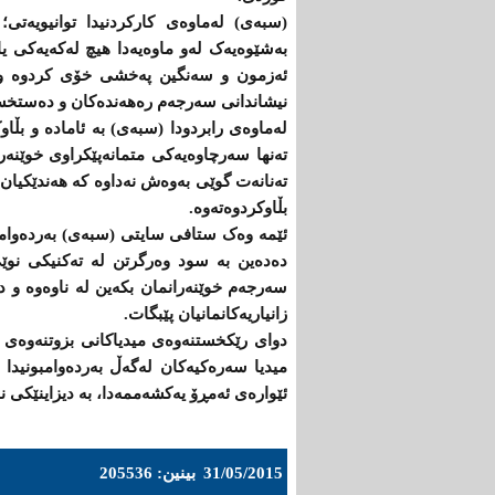
(سبه‌ی) لەماوەى کارکردنیدا توانیویەتى
بەشێوەیەک لەو ماوەیەدا هیچ لەکەیەکى 
ئەزمون و سەنگین پەخشى خۆى کردوە و تا
نیشاندانى سەرجەم رەهەندەکان و دەستخست
لەماوەى رابردودا (سبەى) بە ئامادە و بڵاو
تەنها سەرچاوەیەکى متمانەپێکراوى خوێنەرا
تەنانەت گوێى بەوەش نەداوە کە هەندێکیان 
بڵاوکردوەتەوە.
ئێمە وەک ستافى سایتى (سبەى) بەردەوامى 
دەدەین بە سود وەرگرتن لە تەکنیکى نو
سەرجەم خوێنەرانمان بکەین لە ناوەوە و د
زانیاریەکانمانیان پێبگات.
دواى رێکخستنەوەى میدیاکانى بزوتنەوەى 
میدیا سەرەکیەکان لەگەڵ بەردەوامبونیدا
ئێوارەی ئەمڕۆ یەکشەممەدا، بە دیزاینێکى 
31/05/2015
بینین: 205536