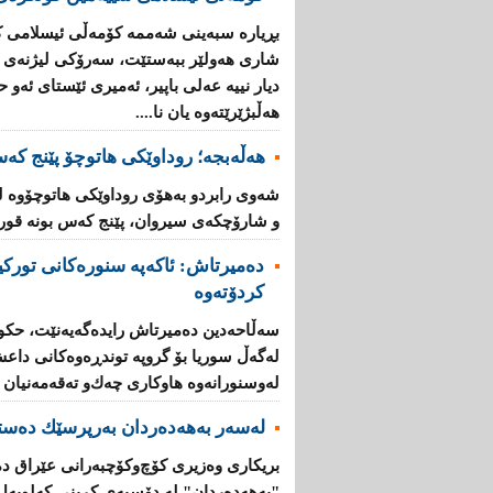
بڕیارە سبەینی شەممە كۆمەڵی ئیسلامی 
شاری هەولێر ببەستێت، سەرۆكی لیژنەی ئ
دیار نییە عەلی باپیر، ئەمیری ئێستای ئەو 
هەڵبژێرێتەوە یان نا....
هەڵەبجە؛ روداوێکی هاتوچۆ پێنج کە
شەوی رابردو بەهۆی روداوێکی هاتوچۆوە 
و شارۆچکەی سیروان، پێنج کەس بونە قوربا
دەمیرتاش: ئاكەپە سنورەكانی تورك
كردۆتەوە
سەڵاحەدین دەمیرتاش رایدەگەیەنێت، حكوم
لەگەڵ سوریا بۆ گروپە توندڕەوەكانی داع
لە‌وسنورانەوە هاوكاری چەك‌و تەقەمەنیان پ
لەسەر بەهەدەردان بەرپرسێك دەست
بریكاری‌ وەزیری‌ كۆچ‌وكۆچبەرانی‌ عێراق 
"بەهەدەردان" لە دۆسیەی‌ كڕینی‌ كەلوپەل ب