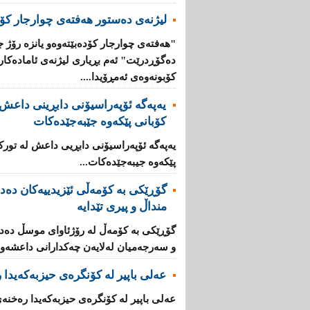
لیژنەی دەستور هەفتەی چوارجار كۆد
"هەفتەی چوارجار كۆدەبێتەوە‌و یانزە رۆژ
دەگۆڕدرێت" ئەم بڕیاری لیژنەی ئامادەكا
كۆبونەوەی ئەمڕۆیدا....
یەپەگە ئۆپەراسیۆنی دابڕینی داعش ل
کۆبانی پێکەوە جێبەجێدەکات
یەپەگە ئۆپەراسیۆنی دابڕیی داعش لە تورک
پێکەوە جیبەجێدەکات...
منداڵ و پیری تێدایە
و سەرجەمیان لەلایەن چەکدارانی داعشەوە 
عەلی باپیر لە کۆنگرەی حیزبەکەیدا
عەلی باپیر لە کۆنگرەی حیزبەکەیدا رەخنە