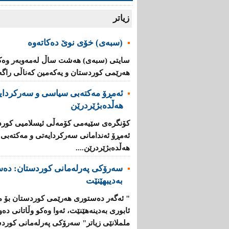
زیاتر
(سبەى) خۆى نوێ دەکاتەوە
سایتى (سبەى) هەشت ساڵ لەمەوبەر وەک 
هەرێمى کوردستان و یه‌كه‌مین كه‌ناڵی‌ راگه‌یا
ئه‌مڕۆ مه‌كته‌بی‌ سیاسی‌ و سه‌ركردایه
هەڵدەبژێردرێن
كۆنگره‌ی‌ سێیه‌می‌ كۆمه‌ڵی‌ ئیسلامیی‌ كوردس
ئه‌مڕۆ ئه‌ندامانی‌ سه‌ركردایه‌تی‌ و مه‌كته‌بی‌
هەڵدەبژێردرێن....
سەرۆكی پەرلەمانی كوردستان: دەس
بەدیبهێنێت
" ئەگەر دەستوری هەرێمی كوردستان بۆ 
ئابوری بەدینەهێنێت، ئەوا وەكو وڵاتانی دەو
ململانێی زیاتر" سەرۆكی پەرلەمانی كوردس