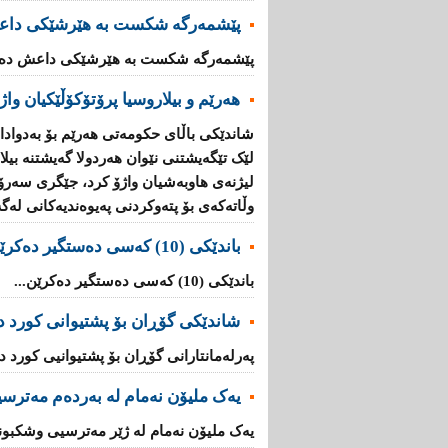
پێشمەرگە شكست بە هێرشێكی داع
پێشمەرگە شكست بە هێرشێكی داعش دەهێ
هەرێم و بیلاروسیا پرۆتۆکۆڵێکیان واژ
شاندێکى باڵاى حکومەتى هەرێم بۆ بەدوادا
لێک تێگەیشتنى نێوان هەردولا گەیشتنە بیل
لیژنەی هاوبەشیان واژۆ کرد، جێگرى سەرۆ
وڵاتەکەى بۆ پتەوکردنى پەیوەندیەکانى لەگە
باندێکی (10) کەسى دەستگیر دەکرێن
باندێکی (10) کەسى دەستگیر دەکرێن...
شاندێکى گۆڕان بۆ پشتیوانی کورد دە
پەرلەمانتارانی گۆڕان بۆ پشتیوانیی کورد دە
یەک ملیۆن نەمام لە بەردەم مەترس
یەک ملیۆن نەمام لە ژێر مەترسیی وشکبوندا