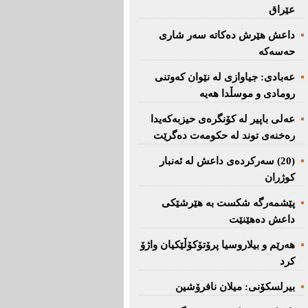
عێراق
داعش هێرش دەکاتە سەر شاری
حەسەکە
عه‌بادی: جیاوازی له‌ نێوان کەوتنی
رومادی و موسڵدا هه‌یه‌
عەلی باپیر لە کۆنگرەی حیزبەکەیدا
رەخنەی توند لە حکومەت دەگرێت
(20) سه‌ركرده‌ی داعش لە ئەنبار
کوژران
پێشمەرگە شكست بە هێرشێكی
داعش دەهێنێت
هەرێم و بیلاروسیا پرۆتۆکۆڵێکیان واژۆ
کرد
بیرلسكۆنی: میلان نافرۆشین