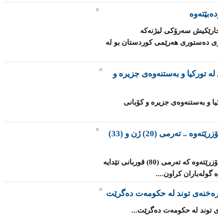
ەبێتەوە
 جارێكیش سەرۆكی لیژنەكە
ری دەستوری هەرێمی كوردستان بو لە
ە تورکیا و بەستنەوەی جزیرە و
یا و بەستنەوەی جزیرە و کۆبانی
گۆڕێکی بە کۆمەڵی ئێزیدییەکان دەدۆزرێتەوە .. تەرمی (20) ژن و (33)
گۆڕێکی بە کۆمەڵ لە رۆژئاوای موسڵ دەدۆزرێتەوە کە تەرمی (80) قوربانی تێدایە
گولەباران کراون....
 رەخنەی توند لە حکومەت دەگرێت
ی توند لە حکومەت دەگرێت...