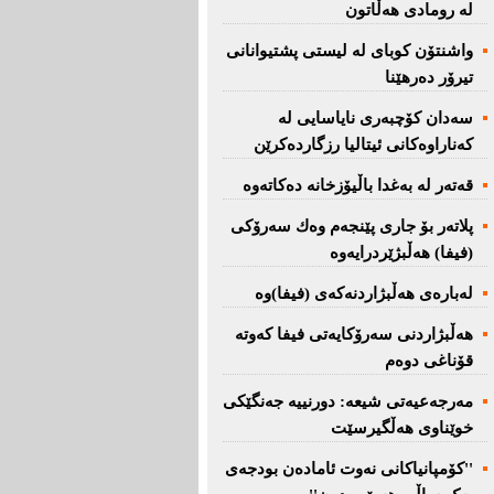
لە رومادی هەڵاتون
واشنتۆن كوبای لە لیستی پشتیوانانی
تیرۆر دەرهێنا
سەدان كۆچبەری نایاسایی لە
كەناراوەكانی ئیتالیا رزگاردەكرێن
قەتەر لە بەغدا باڵیۆزخانە دەكاتەوە
پلاتەر بۆ جاری پێنجەم وەك سەرۆكی
(فیفا) هەڵبژێردرایەوە
لەبارەی هەڵبژاردنەكەی (فیفا)وە
هەڵبژاردنی سەرۆكایەتی فیفا كەوتە
قۆناغی دوەم
مەرجەعیەتی شیعە: دورنییە جەنگێكی
خوێناوی هەڵگیرسێت
''کۆمپانیاکانی نەوت ئامادەن بودجەی