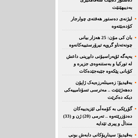
دەستور دەبێت سەقامگیری
بەدیبهێنێت
لیژنەی دەستور هەفتەی چوارجار
كۆدەبێتەوە
بان كی مۆن: 25 هەزار بیانی
چونەتەناو گروپە تیرۆرستییەكانەوە
یەپەگە ئۆپەراسیۆنی دابڕینی داعش
لە تورکیا و بەستنەوەی جزیرە و
کۆبانی پێکەوە جێبەجێدەکات
بەڤیدیۆ؛ زەمینلەرزەیەک ژاپۆن
دەهەژێنێت .. مەترسی تسۆنامییەکی
دیکە دەکرێت
گۆڕێکی بە کۆمەڵی ئێزیدییەکان
دەدۆزرێتەوە .. تەرمی (20) ژن و (33)
منداڵ و پیری تێدایە
بەڤیدیۆ؛ سیناریۆکانی دابەش بونی