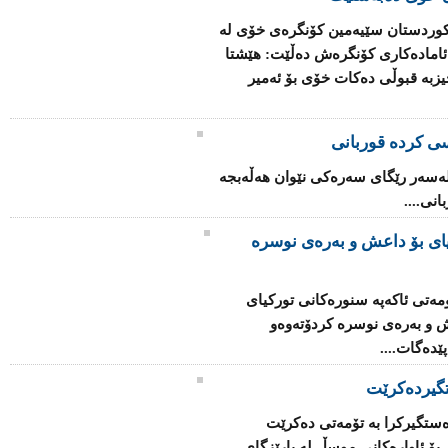
كوردستان سێیەمین كۆنگرەی خۆی لە
امادەكاری كۆنگرەش دەڵێت: هێشتا
حیزبە قبوڵی دەكات خۆی بۆ ئەمیر
سی کردە قوربانی
لەسەر رێگای سەرەکی نێوان هەڵەبجە
نی....
یای بۆ داعش و بەرەی نوسرە
ەتی ئاكەپە سنورەكانی توركیای
ش و بەرەی نوسرە كردۆتەوەو
ێدەگات....
گیردەكرێت
دەستگیركرا بە تۆمەتی دەكرێت
ۆ ئاوارەكانی‌ موسڵ لە پارێزگای‌