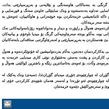
؛ گرنگى بە بنەماکانى هاوسەنگى و بێلایەنى و بەرپرسیارێتى بدات،
یاسایى نەداوە بەدەستەوە و وەک سایتێکى خاوەن سەنگ و قورسایی و
کە ئامانجیشى خزمەتکردن بوە خوێنەرانى و هاوڵاتییان، ئەوەش بە
نە سەر برینەکان.
کردنەوەى هەواڵ و راپۆرت و دیدار و بەدواداچونە رۆژنامەوانیەکانى نەک
نى بوە، بەڵکو بوەتە سەرچاوەیەکى گرنگ بۆ میدیا ناوخۆى و بیانیەکان
بێ هەستکردن بە بەرپرسیارێتى و لەبەرچاوگرتنى ستافەکى بابەتەکانیان
بەکارکردنمان دەدەین، بەڵام بەردەوامیشین لە خۆنوێکردنەوە و هەوڵ
ێى کارکردن و پشت بەستن بەشێوازى نوێى کارى میدیایى خزمەت بە
ەرەوەى وڵات، بۆ ئەوەى بەئاسانترین رێگە و باشترین کوالێتى هەواڵ و
گۆڕان لە چوارچێوەى (تۆڕى میدیاى گۆڕان)دا، (سبەى) وەک یەکێک لە
 لە چوارچێوەی ئەو تۆڕەدا و لەسەر هەمان شێوەى کارکردنى خۆى لە
نوێ و سەرنجڕاکێش دێتەوە خزمەتتان.