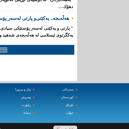
دهۆك....
هەڵەبجە.. یەكێتی‌‌و پارتی‌ لەسەر پۆ
یەكگرتوی‌ ئیسلامی لە هەڵەبجەی شەهید وای
سه‌ره‌کی
وتار و بیروڕا
کوردستان
وه‌رزش‌
عێراق
راپۆرت
جیهان
دیمانه‌