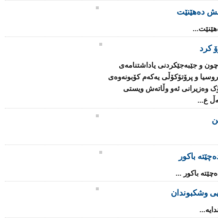
ش دەهێنێت
نێت...
ۆ کرد
چون و جێبەجێکردنی یاداشتنامەى
اروسیا و پرۆتۆکۆڵی یەکەم کۆبونەوەی
ک وەزیرانى ئەو وڵاتەش ویستى
ڵ ع...
چێتە باکور
چێتە باکور ...
یی وشکبوندان
یە...