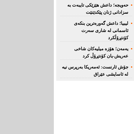
حەویجە؛ داعش هێزێكی تایبەت بە
سزادانی ژنان پێكدێنێت
لیبیا؛ داعش گەورەترین بنكەی
ئاسمانی لە شاری سەرت
کۆنتڕۆڵکرد
یەمەن؛ هۆزە میلیەكان شاخی
عەریش-یان كۆنتڕۆڵ كرد
جۆش ئارنست: ئەمەریكا بەرپرس نیە
لە ئاسایشی عێراق