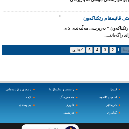
ستی‌ قائیمقام رێكناكەون
" پارتی‌ و یەكێتی‌ لەسەر پۆستێكی‌ سیادی‌ رێكناكەون " بەرپرسی‌ مەڵبەندی‌ 5 ی‌
 راگەیاند....
1
ڤیدیۆ
زانست و ته‌کنه‌لۆژیا
ڕێبه‌ری رۆژنامه‌وانی
له‌ میدیاکانه‌وه‌
هه‌مه‌ڕه‌نگ
ئێمه‌
کاریکاتێر
ئابوری
په‌یوه‌ندی
گه‌له‌ری
ئه‌رشیف