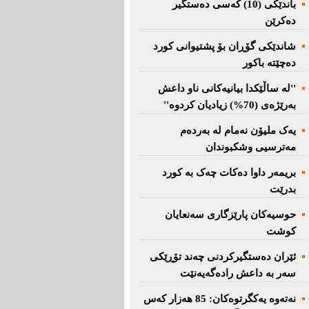
باندێکی (10) کەسى دەستگیر
دەکرێن
شاندێکى گۆڕان بۆ پشتیوانی کورد
دەچێتە باکور
''لە ساڵێکدا بیانیه‌كانی ناو داعش
بەرێژەى (70%) زیادیان کردوە''
یەک ملیۆن نەمام لە بەردەم
مەترسیی وشکبوندان
بریمه‌ر داوا دەکات چەک بە کورد
بدرێت
حوسیەکان پارێزگارى سەنعایان
کوشت
ئێران دەستگیرکردنى چه‌ند تۆڕێكی‌
سه‌ر به‌ داعش رادەگەیەنێت
نەتەوە یەكگرتوەكان: 85 هەزار كەس