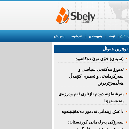
نوێترین هه‌واڵ...
(سبەى) خۆى نوێ دەکاتەوە
ئه‌مڕۆ مه‌كته‌بی‌ سیاسی‌ و
سه‌ركردایه‌تی‌ و ئه‌میری‌ كۆمه‌ڵ
هەڵدەبژێردرێن
به‌رشه‌لۆنه‌ دوه‌م نازناوی ئه‌م وه‌رزه‌ی
به‌ده‌ستهێنا
داعش زیندانی تەدمور دەتەقێنێتەوە
سەرۆكی پەرلەمانی كوردستان: