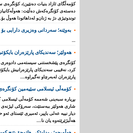
كۆمەڵگای ئازاد بنیات دەنێین)، كۆنگرەی س
دەستەی كۆنگرەكەش دەڵێت: هەوڵەكانیان 
توندوتیژی دژ بە ژنان‌و لەداهاتودا هەوڵ بۆ..
بەوێنە؛ سەردانی وەزیری دارایی بۆ 
...
هەولێر؛ سەندیكای پارێزەران بایكۆ
كۆنگرەی پێشخستنی سیستەمی دادوەری ل
كرد، نەقیبی سەندیكای پارێزەرانیش بایكۆ
پارێزەران لەبەرچاو نەگیراوە....
كۆمەڵی ئیسلامی سێیەمین كۆنگرە
بڕیارە سبەینی شەممە كۆمەڵی ئیسلامی 
شاری هەولێر ببەستێت، سەرۆكی لیژنەی ئ
دیار نییە عەلی باپیر، ئەمیری ئێستای ئەو 
هەڵبژێرێتەوە یان نا....
هەڵەبجە؛ روداوێکی هاتوچۆ پێنج کە