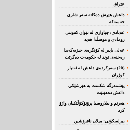
عێراق
داعش هێرش دەکاتە سەر شاری
حەسەکە
عه‌بادی: جیاوازی له‌ نێوان کەوتنی
رومادی و موسڵدا هه‌یه‌
عەلی باپیر لە کۆنگرەی حیزبەکەیدا
رەخنەی توند لە حکومەت دەگرێت
(20) سه‌ركرده‌ی داعش لە ئەنبار
کوژران
پێشمەرگە شكست بە هێرشێكی
داعش دەهێنێت
هەرێم و بیلاروسیا پرۆتۆکۆڵێکیان واژۆ
کرد
بیرلسكۆنی: میلان نافرۆشین