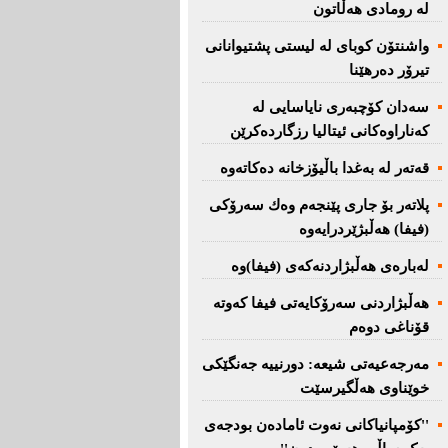
لە رومادی هەڵاتون
واشنتۆن كوبای لە لیستی پشتیوانانی
تیرۆر دەرهێنا
سەدان كۆچبەری نایاسایی لە
كەناراوەكانی ئیتالیا رزگاردەكرێن
قەتەر لە بەغدا باڵیۆزخانە دەكاتەوە
پلاتەر بۆ جاری پێنجەم وەك سەرۆكی
(فیفا) هەڵبژێردرایەوە
لەبارەی هەڵبژاردنەكەی (فیفا)وە
هەڵبژاردنی سەرۆكایەتی فیفا كەوتە
قۆناغی دوەم
مەرجەعیەتی شیعە: دورنییە جەنگێكی
خوێناوی هەڵگیرسێت
''کۆمپانیاکانی نەوت ئامادەن بودجەی