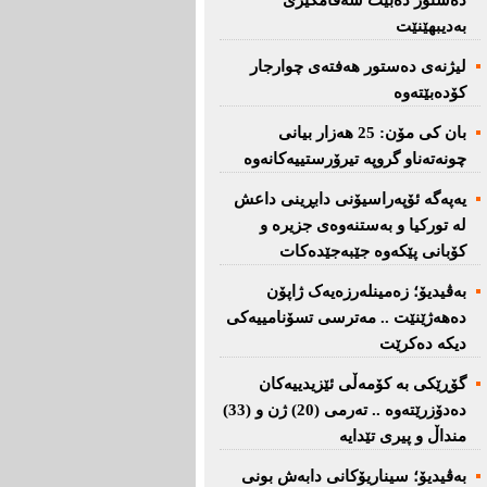
دەستور دەبێت سەقامگیری
بەدیبهێنێت
لیژنەی دەستور هەفتەی چوارجار
كۆدەبێتەوە
بان كی مۆن: 25 هەزار بیانی
چونەتەناو گروپە تیرۆرستییەكانەوە
یەپەگە ئۆپەراسیۆنی دابڕینی داعش
لە تورکیا و بەستنەوەی جزیرە و
کۆبانی پێکەوە جێبەجێدەکات
بەڤیدیۆ؛ زەمینلەرزەیەک ژاپۆن
دەهەژێنێت .. مەترسی تسۆنامییەکی
دیکە دەکرێت
گۆڕێکی بە کۆمەڵی ئێزیدییەکان
دەدۆزرێتەوە .. تەرمی (20) ژن و (33)
منداڵ و پیری تێدایە
بەڤیدیۆ؛ سیناریۆکانی دابەش بونی