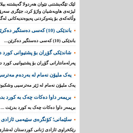
لێک تێگەیشتنى نێوان هەردولا گەیشتنە بیل
لیژنەی هاوبەشیان واژۆ کرد، جێگرى سەرۆ
وڵاتەکەى بۆ پتەوکردنى پەیوەندیەکانى لەگە
باندێکی (10) کەسى دەستگیر دەکرێن
باندێکی (10) کەسى دەستگیر دەکرێن...
شاندێکى گۆڕان بۆ پشتیوانی کورد دە
پەرلەمانتارانی گۆڕان بۆ پشتیوانیی کورد دە
یەک ملیۆن نەمام لە بەردەم مەترس
یەک ملیۆن نەمام لە ژێر مەترسیی وشکبوندا
بریمه‌ر داوا دەکات چەک بە کورد بد
بریمه‌ر داوا دەکات چەک بە کورد بدرێت ...
سلێمانی؛ كۆنگرەی سێیەمی ئازادی 
رێكخراوی ئازادی ژنانی كوردستان لەشاری 