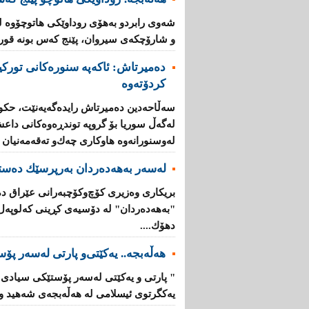
شەوی رابردو بەهۆی روداوێکی هاتوچۆوە 
و شارۆچکەی سیروان، پێنج کەس بونە قوربا
دەمیرتاش: ئاكەپە سنورەكانی تورك
كردۆتەوە
سەڵاحەدین دەمیرتاش رایدەگەیەنێت، حكوم
لەگەڵ سوریا بۆ گروپە توندڕەوەكانی داع
لە‌وسنورانەوە هاوكاری چەك‌و تەقەمەنیان پ
لەسەر بەهەدەردان بەرپرسێك دەست
بریكاری‌ وەزیری‌ كۆچ‌وكۆچبەرانی‌ عێراق 
"بەهەدەردان" لە دۆسیەی‌ كڕینی‌ كەلوپەل ب
دهۆك....
هەڵەبجە.. یەكێتی‌‌و پارتی‌ لەسەر پۆ
یەكگرتوی‌ ئیسلامی لە هەڵەبجەی شەهید وای