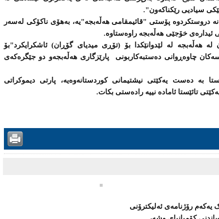
كی‌ سیادیی‌ رێكناكەون".
یەنە دروستكردوە پۆستی "قائیمقامی هەڵەبجە"یە، بەهۆی ناكۆكی لەسەر
نی ئیدارەی خۆجێی هەڵەبجە راوەستاوە.
 لە هەڵەبجە لە لێدوانێكدا بۆ (تۆڕی میدیای گۆڕان) ئاشكرایكرد"بۆ
سەكان چاوەڕوانی‌ دەستبەكاربونی‌ پارێزگاری‌ هەڵەبجەو دو جێگرەكەی‌
ا بە دەست یەكێتی نیشتیمانی كوردستانەوەیە، پارتی دیموكراتی
كێتی تائێستا ئامادە نییە رادەستی بكات.
یەکەم رۆژنامەى ئەلیکترۆنى
ندنی‌ كۆمپانیای‌ وشه‌، ...