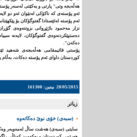
هەڵەبجە وتی" پارتی‌ و یەكێتی‌ لەسەر پۆستێ
ئەو پۆستەی كە ناكۆكی لەنێوان ئەو دو لا
ئەم پۆستە لەئێستادا گفتوگۆكان بۆ پێكهێنا
نزار مەحمود باژێڕوانی بزوتنەوەی گۆڕان
دەستپێكردنەوەی‌ گفتوگۆكان،‌ لایەنە سییا
دەكەن".
پۆستی قائیمقامی هەڵەبجەی شەهید ئێست
كوردستان داوای ئەم پۆستە دەكات، بەڵام یە
28/05/2015
بینین: 161300
زیاتر
(سبەى) خۆى نوێ دەکاتەوە
سایتى (سبەى) هەشت ساڵ لەمەوبەر وەک 
هەرێمى کوردستان و یه‌كه‌مین كه‌ناڵی‌ راگه‌یا