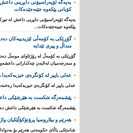
یەپەگە ئۆپەراسیۆنی دابڕینی داعش ل
کۆبانی پێکەوە جێبەجێدەکات
یەپەگە ئۆپەراسیۆنی دابڕیی داعش لە تورک
پێکەوە جیبەجێدەکات...
منداڵ و پیری تێدایە
و سەرجەمیان لەلایەن چەکدارانی داعشەوە 
عەلی باپیر لە کۆنگرەی حیزبەکەیدا
عەلی باپیر لە کۆنگرەی حیزبەکەیدا رەخنە
پێشمەرگە شكست بە هێرشێكی داع
پێشمەرگە شكست بە هێرشێكی داعش دەهێ
هەرێم و بیلاروسیا پرۆتۆکۆڵێکیان واژ
شاندێکى باڵاى حکومەتى هەرێم بۆ بەدوادا