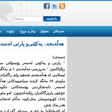
هەڵەبجە.. یەكێتی‌‌و پارتی‌ لەس
(سبەی):
" پارتی‌ و یەكێتی‌ لەسەر پۆستێكی‌ سی
رێكناكەون " بەرپرسی‌ مەڵبەندی
ئیسلامی لە هەڵەبجەی شەهید وای راگەیاند.
ماوەی‌ 10 مانگە لایەنە سیاسییەكانی‌ هە
لەسەر دابەشكردنی‌ پۆستەكانی‌ حكومە
خۆجێی‌ پارێزگاكەیان رێكنەكەوتون، لەو ماوە
(14) كۆبونەوەیان سازداوە، بەڵام ئەنجام
هەر یەك شتن.