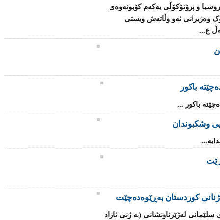
اروسیا و پرۆتۆکۆڵی یەکەم کۆبونەوەی
ک وەزیرانى ئەو وڵاتەش ویستى
ڵ ع...
چێتە باکور
چێتە باکور ...
یی وشکبوندان
یە...
رێت
ژنانی كوردستان بەڕێوەدەچێت
سلێمانی لەژێرناونشانی (بە ژنی ئازاد