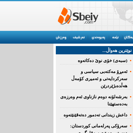
نوێترین هه‌واڵ...
(سبەى) خۆى نوێ دەکاتەوە
ئه‌مڕۆ مه‌كته‌بی‌ سیاسی‌ و
سه‌ركردایه‌تی‌ و ئه‌میری‌ كۆمه‌ڵ
هەڵدەبژێردرێن
به‌رشه‌لۆنه‌ دوه‌م نازناوی ئه‌م وه‌رزه‌ی
به‌ده‌ستهێنا
داعش زیندانی تەدمور دەتەقێنێتەوە
سەرۆكی پەرلەمانی كوردستان: