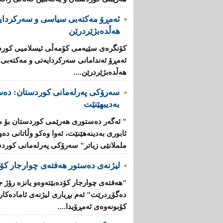
ئه‌مڕۆ مه‌كته‌بی‌ سیاسی‌ و سه‌ركردایه
هەڵدەبژێردرێن
كۆنگره‌ی‌ سێیه‌می‌ كۆمه‌ڵی‌ ئیسلامیی‌ كوردس
ئه‌مڕۆ ئه‌ندامانی‌ سه‌ركردایه‌تی‌ و مه‌كته‌بی‌
هەڵدەبژێردرێن....
سەرۆكی پەرلەمانی كوردستان: دەس
بەدیبهێنێت
" ئەگەر دەستوری هەرێمی كوردستان بۆ 
ئابوری بەدینەهێنێت، ئەوا وەكو وڵاتانی دەو
ململانێی زیاتر" سەرۆكی پەرلەمانی كوردس
لیژنەی دەستور هەفتەی چوارجار كۆد
"هەفتەی چوارجار كۆدەبێتەوە‌و یانزە رۆژ
دەگۆڕدرێت" ئەم بڕیاری لیژنەی ئامادەكا
كۆبونەوەی ئەمڕۆیدا....