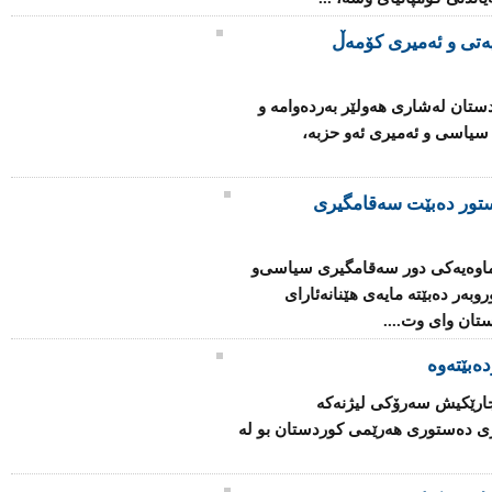
‌تی‌ و ئه‌میری‌ كۆمه‌ڵ
تان له‌شاری‌ هه‌ولێر به‌رده‌وامه‌ و
 سیاسی‌ و ئه‌میری‌ ئه‌و حزبه‌،
تور دەبێت سەقامگیری
ماوەیەكی دور سەقامگیری سیاسی‌و
روبەر دەبێتە مایەی هێنانەئارای
تان وای وت....
ەبێتەوە
 جارێكیش سەرۆكی لیژنەكە
ری دەستوری هەرێمی كوردستان بو لە