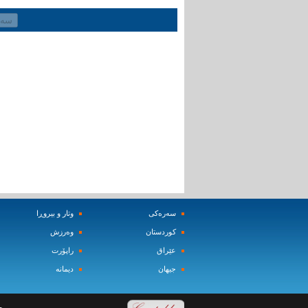
سه‌ره‌کی
وتار و بیروڕا
کوردستان
وه‌رزش‌
عێراق
راپۆرت
جیهان
دیمانه‌