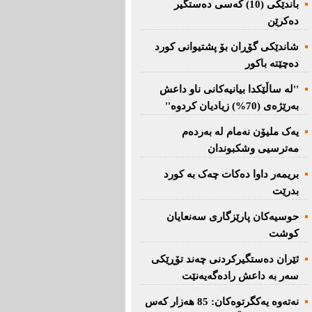
باندێکی (10) کەسى دەستگیر
دەکرێن
شاندێکى گۆڕان بۆ پشتیوانی کورد
دەچێتە باکور
''لە ساڵێکدا بیانیه‌كانی ناو داعش
بەرێژەى (70%) زیادیان کردوە''
یەک ملیۆن نەمام لە بەردەم
مەترسیی وشکبوندان
بریمه‌ر داوا دەکات چەک بە کورد
بدرێت
حوسیەکان پارێزگارى سەنعایان
کوشت
ئێران دەستگیرکردنى چه‌ند تۆڕێكی‌
سه‌ر به‌ داعش رادەگەیەنێت
نەتەوە یەكگرتوەكان: 85 هەزار كەس