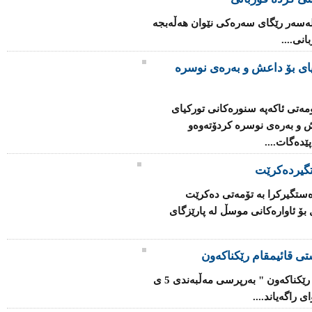
لەسەر رێگای سەرەکی نێوان هەڵەبجە
نی....
یای بۆ داعش و بەرەی نوسرە
ەتی ئاكەپە سنورەكانی توركیای
ش و بەرەی نوسرە كردۆتەوەو
ێدەگات....
گیردەكرێت
دەستگیركرا بە تۆمەتی دەكرێت
ۆ ئاوارەكانی‌ موسڵ لە پارێزگای‌
ستی‌ قائیمقام رێكناكەون
" پارتی‌ و یەكێتی‌ لەسەر پۆستێكی‌ سیادی‌ رێكناكەون " بەرپرسی‌ مەڵبەندی‌ 5 ی‌
 راگەیاند....