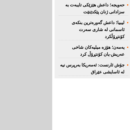
حەویجە؛ داعش هێزێكی تایبەت بە
سزادانی ژنان پێكدێنێت
لیبیا؛ داعش گەورەترین بنكەی
ئاسمانی لە شاری سەرت
کۆنتڕۆڵکرد
یەمەن؛ هۆزە میلیەكان شاخی
عەریش-یان كۆنتڕۆڵ كرد
جۆش ئارنست: ئەمەریكا بەرپرس نیە
لە ئاسایشی عێراق