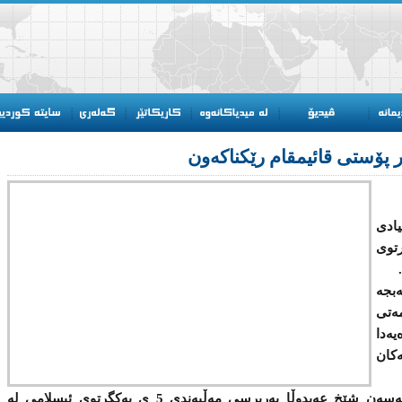
ەر پۆستی‌ قائیمقام رێكناكەون
ادی‌
‌ 5 ی‌ یەكگرتوی‌
ڵەبجە
تی‌
یەدا
ەكان
لە لێدوانێكدا بۆ (تۆڕی میدیای گۆڕان) حەسەن شێخ عەبدوڵا بەرپرسی‌ مەڵبەندی‌ 5 ی‌ یەكگرتوی‌ ئیسلامی لە