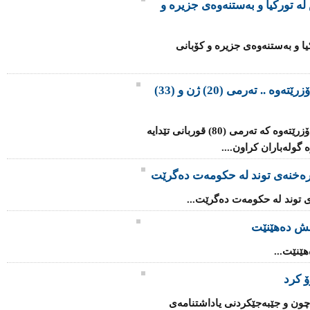
ە تورکیا و بەستنەوەی جزیرە و
یا و بەستنەوەی جزیرە و کۆبانی
گۆڕێکی بە کۆمەڵی ئێزیدییەکان دەدۆزرێتەوە .. تەرمی (20) ژن و (33)
گۆڕێکی بە کۆمەڵ لە رۆژئاوای موسڵ دەدۆزرێتەوە کە تەرمی (80) قوربانی تێدایە
گولەباران کراون....
 رەخنەی توند لە حکومەت دەگرێت
ی توند لە حکومەت دەگرێت...
ش دەهێنێت
نێت...
ۆ کرد
چون و جێبەجێکردنی یاداشتنامەى