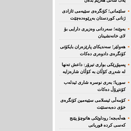
یەک ساڵی هەرێم بدەن''
سلێمانی؛ كۆنگرەی سێیەمی ئازادی
ژنانی كوردستان بەڕێوەدەچێت
بەوێنە؛ سەردانی وەزیری دارایی بۆ
لای خانەنشینان
هەولێر؛ سەندیكای پارێزەران بایكۆتی
كۆنگرەی دادوەری دەكات
پسپۆڕێكی بواری تیرۆر: داعش تەنها
لە شەڕی كۆڵان بە كۆڵان شارەزایە
سوریا؛ بەری نوسرە شاری ئیدلەب
كۆنتڕۆڵ دەكات
كۆمەڵی ئیسلامی سێیەمین كۆنگرەی
خۆی دەبەستێت
هەڵەبجە؛ روداوێکی هاتوچۆ پێنج
کەسی کردە قوربانی