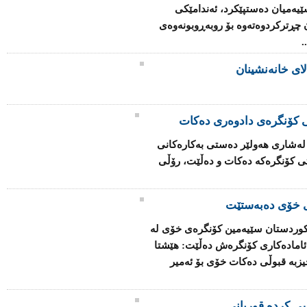
ێیەمیان دەستپێكرد، ئەندامێكی
چڕتركردوەتەوە بۆ روبەڕوبونەوەی
.
لای خانەنشینان
تی كۆنگرەی دادوەری دەكات
ەشاری هەولێر دەستی بەكارەكانی
تی كۆنگرەكە دەكات و دەڵێت، رۆڵی
ی خۆی دەبەستێت
كوردستان سێیەمین كۆنگرەی خۆی لە
امادەكاری كۆنگرەش دەڵێت: هێشتا
حیزبە قبوڵی دەكات خۆی بۆ ئەمیر
سی کردە قوربانی