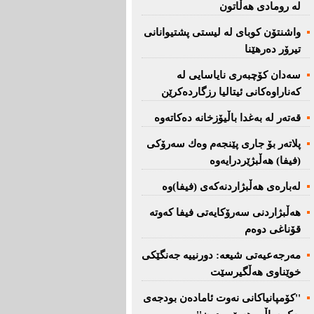
لە رومادی هەڵاتون
واشنتۆن كوبای لە لیستی پشتیوانانی
تیرۆر دەرهێنا
سەدان كۆچبەری نایاسایی لە
كەناراوەكانی ئیتالیا رزگاردەكرێن
قەتەر لە بەغدا باڵیۆزخانە دەكاتەوە
پلاتەر بۆ جاری پێنجەم وەك سەرۆكی
(فیفا) هەڵبژێردرایەوە
لەبارەی هەڵبژاردنەكەی (فیفا)وە
هەڵبژاردنی سەرۆكایەتی فیفا كەوتە
قۆناغی دوەم
مەرجەعیەتی شیعە: دورنییە جەنگێكی
خوێناوی هەڵگیرسێت
''کۆمپانیاکانی نەوت ئامادەن بودجەی