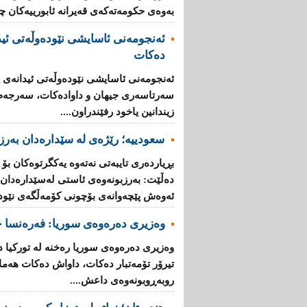
به‌وه‌ی‌ حكومه‌ته‌كه‌ی‌ قه‌یرانه‌ ئابورییه‌كان 
ئه‌نجومه‌نی ئاسایشی نێوده‌وڵه‌تی ئید
ده‌كات
ئه‌نجومه‌نی ئاسایشی نێوده‌وڵه‌تی ئیدانه‌ی پ
سه‌رتاسه‌ری جیهان و داواده‌كات، سه‌رجه‌م ئه
زیندانین یاخود رفێندراون....
سعودییە؛ رێژەی لە سێدارەدان بەرز 
بڕیارده‌ری تایبه‌تی نه‌ته‌وه‌ یه‌كگرتوه‌كان بۆ
ده‌ڵێت: به‌رزبونه‌وه‌ی ئاستی له‌سێداره‌دان له
ئه‌وه‌ش پێچه‌وانه‌ی بۆچونی كۆمه‌ڵگه‌ی‌ نێوده‌و
وەزیری دەرەوەی سوریا: فه‌ره‌نسا چ
وه‌زیری ده‌ره‌وه‌ی سوریا ره‌خنه‌ له‌ توركی
تیرۆر تۆمه‌تبار ده‌كات، داواش ده‌كات هه‌ماه
روبه‌ڕوبونه‌وه‌ی داعش....