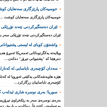
حوسیەکان پارێزگارى سەنعایان کو
حوسیەکان پارێزگارى سەنعایان کوشت ...
ئێران دەستگیرکردنى چه‌ند تۆڕێكی‌ 
ئێران دەستگیرکردنى چه‌ند تۆڕێكی‌ سه‌ر به
واشنتۆن كوبای لە لیستی پشتیوانانی 
ویلایەتە یەكگرتوەكانی ئەمەریكا ئەمڕۆ هەین
دەرهێنا كە "پشتیوانی تیرۆر" دەكەن....
سەدان كۆچبەری نایاسایی لە كەناراوە
كۆچبەری نایاساییان رزگاركرد....
سوریا؛ بەری نوسرە شاری ئیدلەب ك
بەرەی نوسرەی سەر بە رێكخراوی تیرۆریس
بە تەواوەتی كۆنتڕۆڵ دەكات‌و بڕیاریش دە