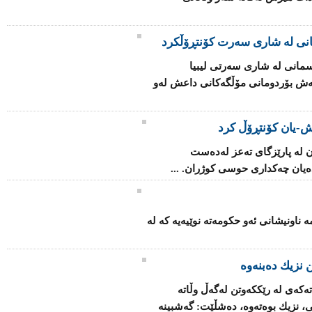
انی لە شاری سەرت کۆنتڕۆڵکرد
مانی لە شاری سەرتی لیبیا
اتەش بۆردومانی مۆڵگەكانی داعش لەو
-یان كۆنتڕۆڵ كرد
 لە پارێزگای تەعز لەدەست
یان چەكداری حوسی كوژران. ...
ۆ بنیاتنانەوەی فینلەندا 2025" ئەمە ناونیشانی ئەو حكومەتە نوێیەیە كە لە
 نزیك ده‌بنه‌وه‌
كه‌ی‌ له‌ رێکكه‌وتن له‌گه‌ڵ وڵاته‌
ی، نزیك بوه‌ته‌وه‌، ده‌شڵێت: گه‌شبینه‌