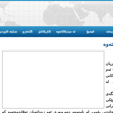
تەوە
یان
 ئەم
انی
 لە
گەی
ێكی
رانی
ندنی بۆمب لە ناوەوە‌و دەوروبەری ئەو زیندانەیان تەقاندوەتەوە كە