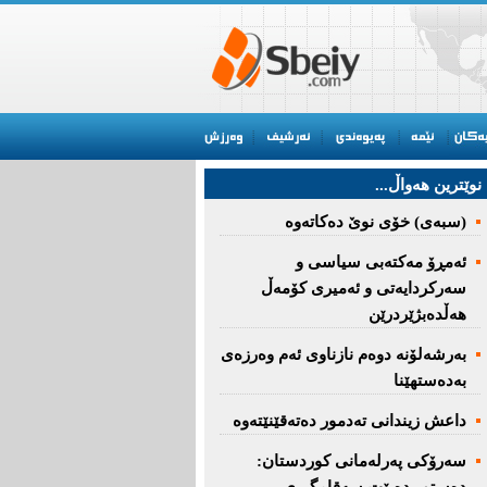
نوێترین هه‌واڵ...
(سبەى) خۆى نوێ دەکاتەوە
ئه‌مڕۆ مه‌كته‌بی‌ سیاسی‌ و
سه‌ركردایه‌تی‌ و ئه‌میری‌ كۆمه‌ڵ
هەڵدەبژێردرێن
به‌رشه‌لۆنه‌ دوه‌م نازناوی ئه‌م وه‌رزه‌ی
به‌ده‌ستهێنا
داعش زیندانی تەدمور دەتەقێنێتەوە
سەرۆكی پەرلەمانی كوردستان: