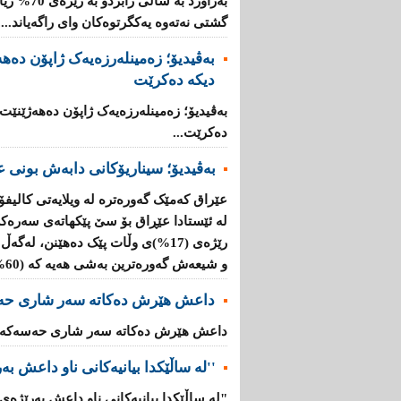
بەراورد بە
گشتی نەتەوە یەكگرتوەكان وای راگەیاند....
بەڤیدیۆ؛ زەمینلەرزەیەک ژاپۆن دەه
دیکە دەکرێت
بەڤیدیۆ؛ زەمینلەرزەیەک ژاپۆن دەهەژێنێت
دەکرێت...
بەڤیدیۆ؛ سیناریۆکانی دابەش بونی ع
عێراق کەمێک گەورەترە لە ویلایەتی کالیفۆ
لە ئێستادا عێڕاق بۆ سێ پێکهاتەی سەرەک
و شیعەش گەورەترین بەشی هەیە کە (60%)ە....
داعش هێرش دەکاتە سەر شاری حە
داعش هێرش دەکاتە سەر شاری حەسەکە..
''لە ساڵێکدا بیانیه‌كانی ناو داعش بەرێژەى (70%) زیاد
"لە ساڵێکدا بیانیه‌كانی ناو داعش بەرێژەى (70%) زیادیان کردوە".