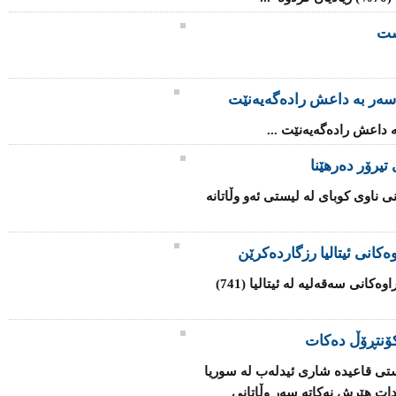
شت
سه‌ر به‌ داعش رادەگەیەنێت
‌ داعش رادەگەیەنێت ...
تیرۆر دەرهێنا
ی ناوی كوبای لە لیستی ئەو وڵاتانە
كانی ئیتالیا رزگاردەكرێن
هێزە هاوبەشەكانی یەكێتی ئەوروپا لە كەناراوەكانی سەقەلیە لە ئیتالیا (741)
ۆنتڕۆڵ دەكات
تی قاعیدە شاری ئیدلەب لە سوریا
دات هێرش نەكاتە سەر وڵاتانی