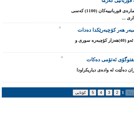
قوربانیی گەرما
شه‌پۆلی‌ گه‌رما له‌ هندستان به‌رده‌وامه‌ و ژماره‌ی‌ قوربانییه‌كان (1100) کەسی
ی‌ ...
یه‌كێتی‌ ئه‌وروپا داوا له‌ ئه‌ندامه‌كانی‌ ده‌كات ئه‌و (40)هه‌زار كۆچبه‌ره‌ سوری‌ و
‌ گفتوگۆی ئەتۆمی ده‌كات
ران ده‌ڵێت له‌ واده‌ی‌ دیاریكراودا
1