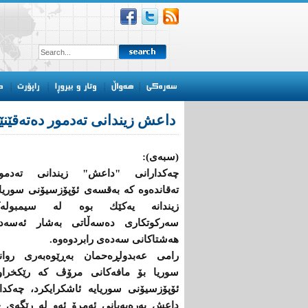
داعش زیندانی تەدمور دەتەقێنێ
(سبەی):
چەكدارانی "داعش" زیندانی تەدمور
تەقاندەوە كە بەقسەی ئۆپۆزسیۆنی سوریا
زیندانە یەكێك بوە لە سیمبولەك
سەركوتكاری دەسەڵاتی بەشار ئەسەد
هەشتاكانی سەدەی رابردوەوە.
رامی عەبدولڕەحمان بەڕێوەبەری روان
سوریا بۆ مافەكانی مرۆڤ كە رێكخراو
ئۆپۆزسیۆنی سوریایە ئاشكرایكرد، چەكدا
داعش بەرەبەیانی ئەمڕۆ ئەو لە رێگەی چا