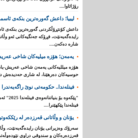
رۆژائاوا....
لیبیا؛ داعش گەورەترین بنكەی ئاسم
داعش كۆنتڕۆڵکردنی گەورەترین بنكەی ئاس
رایدەگەیەنێت، فڕۆكە جەنگیەكانی ئەو وڵ
شارە دەكەن....
یەمەن؛ هۆزە میلیەكان شاخی عەریش
هۆزە میللیەكانی یەمەن شاخی عەریش-یان
حوسیەكان دەرهێنا، لە شاری حەدیدەش دە
فینلەندا.. حكومەتی نوێ راگەیەندرا
"پێكەوە ب
فینلەندا پێكهێنرا....
یۆنان‌ و وڵاتانی‌ قه‌رزده‌ر له‌ رێککەوتن
سه‌رۆك وه‌زیرانی‌ یۆنان رایده‌گه‌یه‌نێت، وڵاته‌
قه‌رزده‌ره‌كان‌ و سندوقی‌ دراوی‌ نێوده‌وڵه‌ت