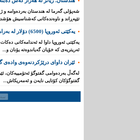
هندستان؛ زیاتر لە هەزار کەس دەبنە 
تێپه‌ڕاند و ناوه‌نده‌كانی‌ كه‌شناسیش هۆشدار
یه‌كێتی‌ ئه‌وروپا (6500) دۆلار له‌ به‌رامبه‌ر هه‌ر كۆچبه‌رێكدا ده‌دات
ئه‌ریتریه‌ی‌ کە خۆیان گه‌یاندوه‌ته‌ یۆنان و...
ئێران داوای‌ درێژكردنه‌وه‌ی‌ واده‌ی
له‌گه‌ڵ به‌رده‌وامی‌ گفتوگۆ ئه‌تۆمییه‌كان، ئێ
گفتوگۆكان كۆتایی‌ نایه‌ن و ئەمەریکاش...