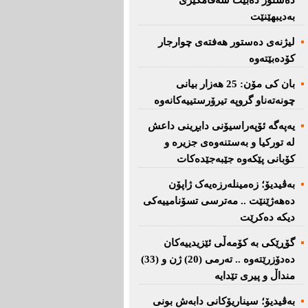
دەستور دەبێت سەقامگیری
بەدیبهێنێت
لیژنەی دەستور هەفتەی چوارجار
كۆدەبێتەوە
بان كی مۆن: 25 هەزار بیانی
چونەتەناو گروپە تیرۆرستییەكانەوە
یەپەگە ئۆپەراسیۆنی دابڕینی داعش
لە تورکیا و بەستنەوەی جزیرە و
کۆبانی پێکەوە جێبەجێدەکات
بەڤیدیۆ؛ زەمینلەرزەیەک ژاپۆن
دەهەژێنێت .. مەترسی تسۆنامییەکی
دیکە دەکرێت
گۆڕێکی بە کۆمەڵی ئێزیدییەکان
دەدۆزرێتەوە .. تەرمی (20) ژن و (33)
منداڵ و پیری تێدایە
بەڤیدیۆ؛ سیناریۆکانی دابەش بونی