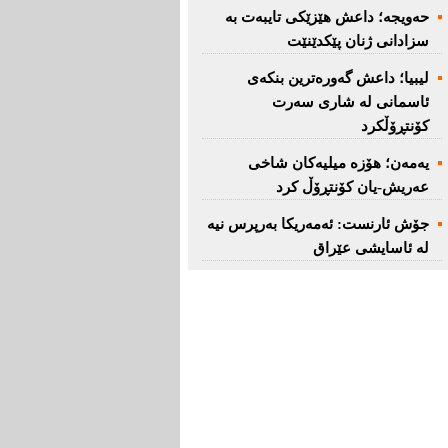
حەویجە؛ داعش هێزێكی تایبەت بە
سزادانی ژنان پێكدێنێت
لیبیا؛ داعش گەورەترین بنكەی
ئاسمانی لە شاری سەرت
کۆنتڕۆڵکرد
یەمەن؛ هۆزە میلیەكان شاخی
عەریش-یان كۆنتڕۆڵ كرد
جۆش ئارنست: ئەمەریكا بەرپرس نیە
لە ئاسایشی عێراق