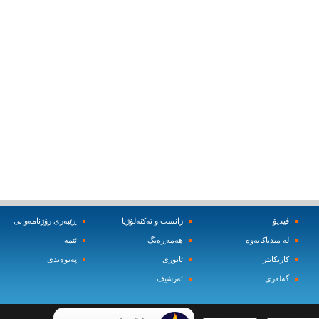
ڤیدیۆ
زانست و ته‌کنه‌لۆژیا
ڕێبه‌ری رۆژنامه‌وانی
له‌ میدیاکانه‌وه‌
هه‌مه‌ڕه‌نگ
ئێمه‌
کاریکاتێر
ئابوری
په‌یوه‌ندی
گه‌له‌ری
ئه‌رشیف