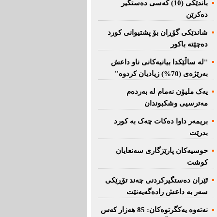
باندێکی (10) کەسى دەستگیر
دەکرێن
شاندێکى گۆڕان بۆ پشتیوانی کورد
دەچێتە باکور
''لە ساڵێکدا بیانیه‌كانی ناو داعش
بەرێژەى (70%) زیادیان کردوە''
یەک ملیۆن نەمام لە بەردەم
مەترسیی وشکبوندان
بریمه‌ر داوا دەکات چەک بە کورد
بدرێت
حوسیەکان پارێزگارى سەنعایان
کوشت
ئێران دەستگیرکردنى چه‌ند تۆڕێكی‌
سه‌ر به‌ داعش رادەگەیەنێت
نەتەوە یەكگرتوەكان: 85 هەزار كەس