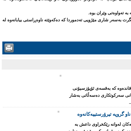
 بە تەواوەتی وێران بوە.
ستیانگرت بەسەر شاری مێژویی تەدموردا كە دەكەوێتە ناوەڕاستی بیابانەوە لە
قاندەوە كە بەقسەی ئۆپۆزسیۆنی
كانی سەركوتكاری دەسەڵاتی بەشار
.
ەكان لەوانە رێكخراوی داعش بە