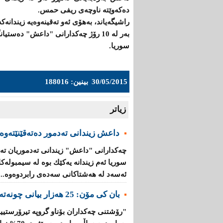
دەكەوێتە ناوچەی ریفی حمس.
راشیگەیاند، بەهۆی ئەو تەقینەوەیە زیندانەكە
بەر لە 10 رۆژ چەكدارانی "داعش" دە
سوریا.
30/05/2015
بینین: 188016
زیاتر
داعش زیندانی تەدمور دەتەقێنێتەوە
چەكدارانی "داعش" زیندانی تەدموریان تە
سوریا ئەم زیندانە یەكێك بوە لە سیمبولە
ئەسەد لە هەشتاكانی سەدەی رابردوەوە...
بان كی مۆن: 25 هەزار بیانی چونەتەناو گروپە تیرۆرستییەكانەوە
"رۆشتنی چەكداران بۆناو گروپە تیرۆرستیی