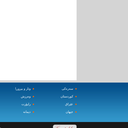
سه‌ره‌کی
وتار و بیروڕا
کوردستان
وه‌رزش‌
عێراق
راپۆرت
جیهان
دیمانه‌