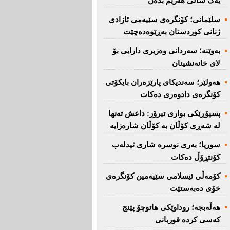
یەک ساڵی هەرێم بدەن''
سلێمانی؛ كۆنگرەی سێیەمی ئازادی
ژنانی كوردستان بەڕێوەدەچێت
بەوێنە؛ سەردانی وەزیری دارایی بۆ
لای خانەنشینان
هەولێر؛ سەندیكای پارێزەران بایكۆتی
كۆنگرەی دادوەری دەكات
پسپۆڕێكی بواری تیرۆر: داعش تەنها
لە شەڕی كۆڵان بە كۆڵان شارەزایە
سوریا؛ بەری نوسرە شاری ئیدلەب
كۆنتڕۆڵ دەكات
كۆمەڵی ئیسلامی سێیەمین كۆنگرەی
خۆی دەبەستێت
هەڵەبجە؛ روداوێکی هاتوچۆ پێنج
کەسی کردە قوربانی