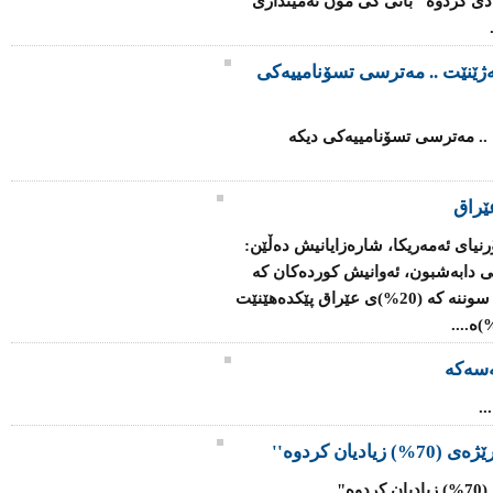
 ساڵی رابردو بە رێژەی 70% زیادی كردوە" بانی كی مۆن ئەمینداری
ەژێنێت .. مەترسی تسۆنامییەکی
 .. مەترسی تسۆنامییەکی دیکە
ێراق
رنیای ئەمەریکا، شارەزایانیش دەڵێن:
ی دابەشبون، ئەوانیش کوردەکان کە
رێژەی (17%)ی وڵات پێک دەهێنن، لەگەڵ سوننە کە (20%)ی عێراق پێکدەهێنێت
سەکە
.
یان کردوە''
..