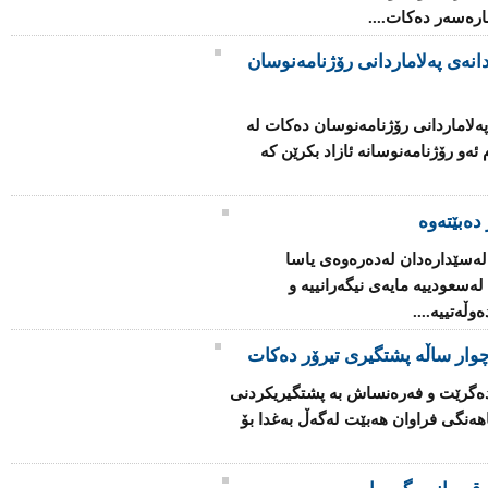
چاره‌سه‌ر ده‌كات....
انه‌ی په‌لاماردانی رۆژنامه‌نوسان
ه‌لاماردانی رۆژنامه‌نوسان ده‌كات له‌
‌و رۆژنامه‌نوسانه‌ ئازاد بكرێن كه‌
دەبێتەوە
 له‌سێداره‌دان له‌ده‌ره‌وه‌ی یاسا
‌سعودییه‌ مایه‌ی نیگه‌رانییه‌ و
ڵه‌تییه‌....
وار ساڵه‌ پشتگیری تیرۆر ده‌كات
ا ده‌گرێت و فه‌ره‌نساش به‌ پشتگیریكردنی
ه‌نگی فراوان هه‌بێت له‌گه‌ڵ به‌غدا بۆ