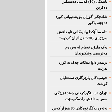
باندێکی (10) کەسى دەستگیر
دەکرێن
شاندێکى گۆڕان بۆ پشتیوانی کورد
دەچێتە باکور
''لە ساڵێکدا بیانیه‌كانی ناو داعش
بەرێژەى (70%) زیادیان کردوە''
یەک ملیۆن نەمام لە بەردەم
مەترسیی وشکبوندان
بریمه‌ر داوا دەکات چەک بە کورد
بدرێت
حوسیەکان پارێزگارى سەنعایان
کوشت
ئێران دەستگیرکردنى چه‌ند تۆڕێكی‌
سه‌ر به‌ داعش رادەگەیەنێت
نەتەوە یەكگرتوەكان: 85 هەزار كەس