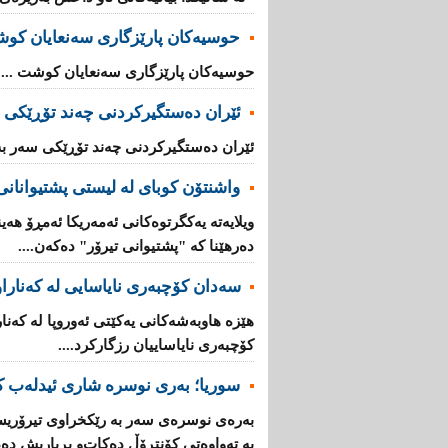
حوسیەکان پارێزگارى سەنعایان کو
حوسیەکان پارێزگارى سەنعایان کوشت ...
ئێران دەستگیرکردنى چه‌ند تۆڕێكی‌ 
ئێران دەستگیرکردنى چه‌ند تۆڕێكی‌ سه‌ر به
واشنتۆن كوبای لە لیستی پشتیوانانی 
ویلایەتە یەكگرتوەكانی ئەمەریكا ئەمڕۆ هەین
دەرهێنا كە "پشتیوانی تیرۆر" دەكەن....
سەدان كۆچبەری نایاسایی لە كەناراوە
كۆچبەری نایاساییان رزگاركرد....
سوریا؛ بەری نوسرە شاری ئیدلەب ك
بەرەی نوسرەی سەر بە رێكخراوی تیرۆریس
بە تەواوەتی كۆنتڕۆڵ دەكات‌و بڕیاریش دە