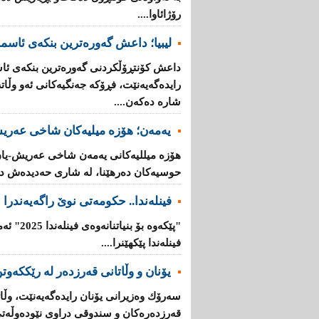
رۆژائاوا....
لیبیا؛ داعش گەورەترین بنكەی ئاسم
داعش كۆنتڕۆڵکردنی گەورەترین بنكەی ئاس
رایدەگەیەنێت، فڕۆكە جەنگیەكانی ئەو وڵ
شارە دەكەن....
یەمەن؛ هۆزە میلیەكان شاخی عەریش
هۆزە میللیەكانی یەمەن شاخی عەریش-یان
حوسیەكان دەرهێنا، لە شاری حەدیدەش دە
فینلەندا.. حكومەتی نوێ راگەیەندرا
"پێكەوە ب
فینلەندا پێكهێنرا....
یۆنان‌ و وڵاتانی‌ قه‌رزده‌ر له‌ رێککەوتن
سه‌رۆك وه‌زیرانی‌ یۆنان رایده‌گه‌یه‌نێت، وڵاته‌
قه‌رزده‌ره‌كان‌ و سندوقی‌ دراوی‌ نێوده‌وڵه‌ت