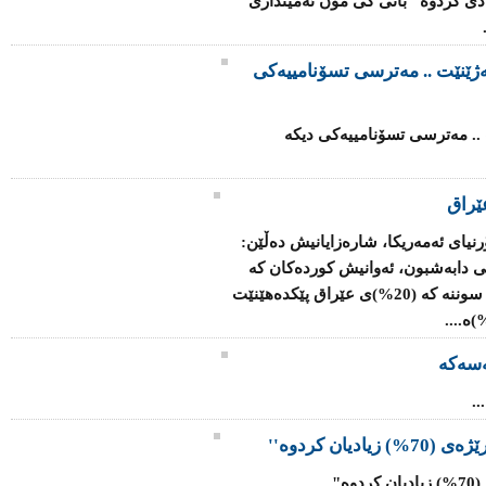
 ساڵی رابردو بە رێژەی 70% زیادی كردوە" بانی كی مۆن ئەمینداری
ەژێنێت .. مەترسی تسۆنامییەکی
 .. مەترسی تسۆنامییەکی دیکە
ێراق
رنیای ئەمەریکا، شارەزایانیش دەڵێن:
ی دابەشبون، ئەوانیش کوردەکان کە
رێژەی (17%)ی وڵات پێک دەهێنن، لەگەڵ سوننە کە (20%)ی عێراق پێکدەهێنێت
سەکە
.
یان کردوە''
..