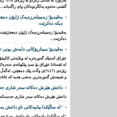
بەراورد بە
گشتی نەتەوە یەكگرتوەكان وای راگەیاند....
بەڤیدیۆ؛ زەمینلەرزەیەک ژاپۆن دەه
دیکە دەکرێت
بەڤیدیۆ؛ زەمینلەرزەیەک ژاپۆن دەهەژێنێت
دەکرێت...
بەڤیدیۆ؛ سیناریۆکانی دابەش بونی ع
عێراق کەمێک گەورەترە لە ویلایەتی کالیفۆ
لە ئێستادا عێڕاق بۆ سێ پێکهاتەی سەرەک
و شیعەش گەورەترین بەشی هەیە کە (60%)ە....
داعش هێرش دەکاتە سەر شاری حە
داعش هێرش دەکاتە سەر شاری حەسەکە..
''لە ساڵێکدا بیانیه‌كانی ناو داعش بەرێژەى (70%) زیاد
"لە ساڵێکدا بیانیه‌كانی ناو داعش بەرێژەى (70%) زیادیان کردوە".