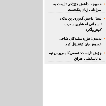
حەویجە؛ داعش هێزێكی تایبەت بە
سزادانی ژنان پێكدێنێت
لیبیا؛ داعش گەورەترین بنكەی
ئاسمانی لە شاری سەرت
کۆنتڕۆڵکرد
یەمەن؛ هۆزە میلیەكان شاخی
عەریش-یان كۆنتڕۆڵ كرد
جۆش ئارنست: ئەمەریكا بەرپرس نیە
لە ئاسایشی عێراق