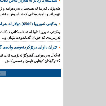
هندستان؛ زیاتر لە هەزار کەس دەبنە 
تێپه‌ڕاند و ناوه‌نده‌كانی‌ كه‌شناسیش هۆشدار
یه‌كێتی‌ ئه‌وروپا (6500) دۆلار له‌ به‌رامبه‌ر هه‌ر كۆچبه‌رێكدا ده‌دات
ئه‌ریتریه‌ی‌ کە خۆیان گه‌یاندوه‌ته‌ یۆنان و...
ئێران داوای‌ درێژكردنه‌وه‌ی‌ واده‌ی
له‌گه‌ڵ به‌رده‌وامی‌ گفتوگۆ ئه‌تۆمییه‌كان، ئێ
گفتوگۆكان كۆتایی‌ نایه‌ن و ئەمەریکاش...