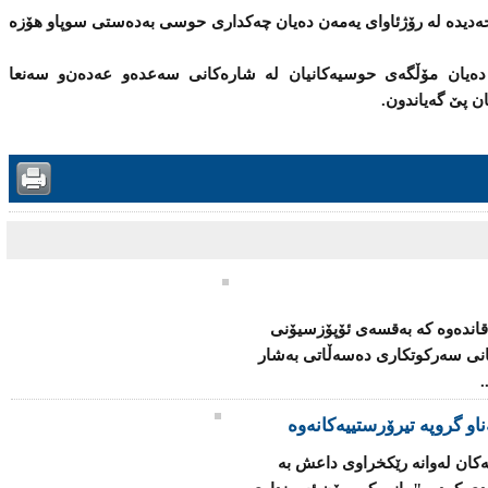
دیدە لە رۆژئاوای یەمەن دەیان چەكداری حوسی بەدەستی سوپا‌و هۆزە
دەیان مۆڵگەی حوسیەكانیان لە شارەكانی سەعدە‌و عەدەن‌و سەنعا
ان پێ گەیاندون.
قاندەوە كە بەقسەی ئۆپۆزسیۆنی
كانی سەركوتكاری دەسەڵاتی بەشار
.
ەكان لەوانە رێكخراوی داعش بە