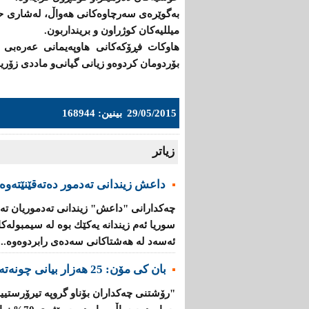
بەگوێرەی سەرچاوەكانی هەواڵ، لەشاری حە
میللیەكان كوژراون‌ و برینداربون.
هاوكات فڕۆكەكانی هاوپەیمانی عەرەبی 
بۆردومان كردوەو زیانی گیانی‌و ماددی زۆری
29/05/2015
بینین: 168944
زیاتر
داعش زیندانی تەدمور دەتەقێنێتەوە
چەكدارانی "داعش" زیندانی تەدموریان تە
سوریا ئەم زیندانە یەكێك بوە لە سیمبولە
ئەسەد لە هەشتاكانی سەدەی رابردوەوە...
بان كی مۆن: 25 هەزار بیانی چونەتەناو گروپە تیرۆرستییەكانەوە
"رۆشتنی چەكداران بۆناو گروپە تیرۆرستیی