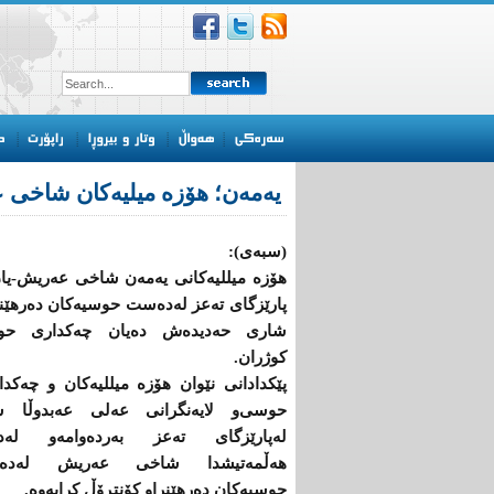
یەمەن؛ هۆزە میلیەكان شاخی 
(سبەی):
هۆزە میللیەكانی یەمەن شاخی عەریش-یان
پارێزگای تەعز لەدەست حوسیەكان دەرهێنا
شاری حەدیدەش دەیان چەكداری ح
كوژران.
پێكدادانی نێوان هۆزە میللیەكان ‌و چەكدا
حوسی‌و لایەنگرانی عەلی عەبدوڵا س
لەپارێزگای تەعز بەردەوامە‌و لەدو
هەڵمەتیشدا شاخی عەریش لەدە
حوسیەكان دەرهێنرا‌و كۆنتڕۆڵ كرایەوە.