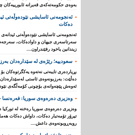
به‌وه‌ی‌ حكومه‌ته‌كه‌ی‌ قه‌یرانه‌ ئابورییه‌كان 
ئه‌نجومه‌نی ئاسایشی نێوده‌وڵه‌تی ئید
ده‌كات
ئه‌نجومه‌نی ئاسایشی نێوده‌وڵه‌تی ئیدانه‌ی پ
سه‌رتاسه‌ری جیهان و داواده‌كات، سه‌رجه‌م ئه
زیندانین یاخود رفێندراون....
سعودییە؛ رێژەی لە سێدارەدان بەرز 
بڕیارده‌ری تایبه‌تی نه‌ته‌وه‌ یه‌كگرتوه‌كان بۆ
ده‌ڵێت: به‌رزبونه‌وه‌ی ئاستی له‌سێداره‌دان له
ئه‌وه‌ش پێچه‌وانه‌ی بۆچونی كۆمه‌ڵگه‌ی‌ نێوده‌و
وەزیری دەرەوەی سوریا: فه‌ره‌نسا چ
وه‌زیری ده‌ره‌وه‌ی سوریا ره‌خنه‌ له‌ توركی
تیرۆر تۆمه‌تبار ده‌كات، داواش ده‌كات هه‌ماه
روبه‌ڕوبونه‌وه‌ی داعش....