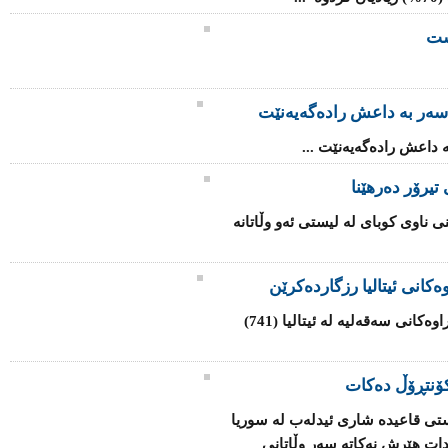
شت
سه‌ر به‌ داعش رادەگەیەنێت
‌ داعش رادەگەیەنێت ...
تیرۆر دەرهێنا
ی ناوی كوبای لە لیستی ئەو وڵاتانە
كانی ئیتالیا رزگاردەكرێن
هێزە هاوبەشەكانی یەكێتی ئەوروپا لە كەناراوەكانی سەقەلیە لە ئیتالیا (741)
ۆنتڕۆڵ دەكات
تی قاعیدە شاری ئیدلەب لە سوریا
دات هێرش نەكاتە سەر وڵاتانی