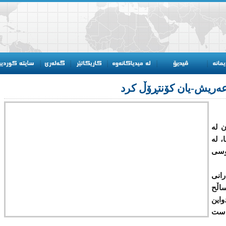
عەریش-یان كۆنتڕۆڵ كرد
 لە
، لە
وسی
رانی
اڵح
این
ست