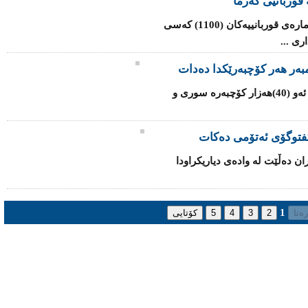
قوربانیی گەرما
شه‌پۆلی‌ گه‌رما له‌ هندستان به‌رده‌وامه‌ و ژماره‌ی‌ قوربانییه‌كان (1100) کەسی
ی‌ ...
یه‌كێتی‌ ئه‌وروپا داوا له‌ ئه‌ندامه‌كانی‌ ده‌كات ئه‌و (40)هه‌زار كۆچبه‌ره‌ سوری‌ و
‌ گفتوگۆی ئەتۆمی ده‌كات
ران ده‌ڵێت له‌ واده‌ی‌ دیاریكراودا
1