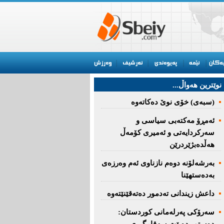
نوێترین هه‌واڵ...
(سبەى) خۆى نوێ دەکاتەوە
ئه‌مڕۆ مه‌كته‌بی‌ سیاسی‌ و
سه‌ركردایه‌تی‌ و ئه‌میری‌ كۆمه‌ڵ
هەڵدەبژێردرێن
به‌رشه‌لۆنه‌ دوه‌م نازناوی ئه‌م وه‌رزه‌ی
به‌ده‌ستهێنا
داعش زیندانی تەدمور دەتەقێنێتەوە
سەرۆكی پەرلەمانی كوردستان: