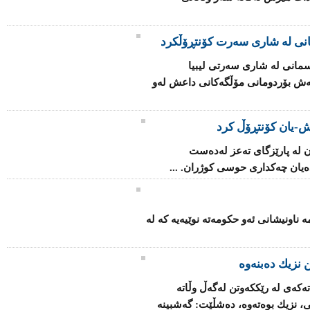
انی لە شاری سەرت کۆنتڕۆڵکرد
مانی لە شاری سەرتی لیبیا
اتەش بۆردومانی مۆڵگەكانی داعش لەو
-یان كۆنتڕۆڵ كرد
 لە پارێزگای تەعز لەدەست
یان چەكداری حوسی كوژران. ...
ۆ بنیاتنانەوەی فینلەندا 2025" ئەمە ناونیشانی ئەو حكومەتە نوێیەیە كە لە
 نزیك ده‌بنه‌وه‌
كه‌ی‌ له‌ رێکكه‌وتن له‌گه‌ڵ وڵاته‌
ی، نزیك بوه‌ته‌وه‌، ده‌شڵێت: گه‌شبینه‌