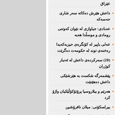
عێراق
داعش هێرش دەکاتە سەر شاری
حەسەکە
عه‌بادی: جیاوازی له‌ نێوان کەوتنی
رومادی و موسڵدا هه‌یه‌
عەلی باپیر لە کۆنگرەی حیزبەکەیدا
رەخنەی توند لە حکومەت دەگرێت
(20) سه‌ركرده‌ی داعش لە ئەنبار
کوژران
پێشمەرگە شكست بە هێرشێكی
داعش دەهێنێت
هەرێم و بیلاروسیا پرۆتۆکۆڵێکیان واژۆ
کرد
بیرلسكۆنی: میلان نافرۆشین