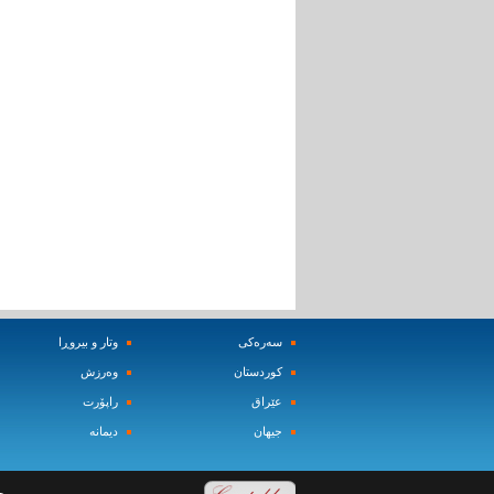
سه‌ره‌کی
وتار و بیروڕا
کوردستان
وه‌رزش‌
عێراق
راپۆرت
جیهان
دیمانه‌