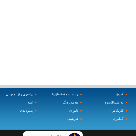
ڤیدیۆ
زانست و ته‌کنه‌لۆژیا
ڕێبه‌ری رۆژنامه‌وانی
له‌ میدیاکانه‌وه‌
هه‌مه‌ڕه‌نگ
ئێمه‌
کاریکاتێر
ئابوری
په‌یوه‌ندی
گه‌له‌ری
ئه‌رشیف