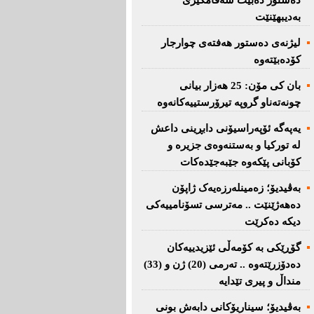
دەستور دەبێت سەقامگیری
بەدیبهێنێت
لیژنەی دەستور هەفتەی چوارجار
كۆدەبێتەوە
بان كی مۆن: 25 هەزار بیانی
چونەتەناو گروپە تیرۆرستییەكانەوە
یەپەگە ئۆپەراسیۆنی دابڕینی داعش
لە تورکیا و بەستنەوەی جزیرە و
کۆبانی پێکەوە جێبەجێدەکات
بەڤیدیۆ؛ زەمینلەرزەیەک ژاپۆن
دەهەژێنێت .. مەترسی تسۆنامییەکی
دیکە دەکرێت
گۆڕێکی بە کۆمەڵی ئێزیدییەکان
دەدۆزرێتەوە .. تەرمی (20) ژن و (33)
منداڵ و پیری تێدایە
بەڤیدیۆ؛ سیناریۆکانی دابەش بونی