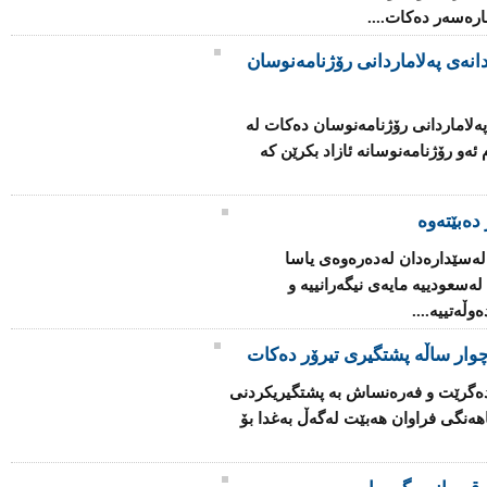
چاره‌سه‌ر ده‌كات....
انه‌ی په‌لاماردانی رۆژنامه‌نوسان
ه‌لاماردانی رۆژنامه‌نوسان ده‌كات له‌
‌و رۆژنامه‌نوسانه‌ ئازاد بكرێن كه‌
دەبێتەوە
 له‌سێداره‌دان له‌ده‌ره‌وه‌ی یاسا
‌سعودییه‌ مایه‌ی نیگه‌رانییه‌ و
ڵه‌تییه‌....
وار ساڵه‌ پشتگیری تیرۆر ده‌كات
ا ده‌گرێت و فه‌ره‌نساش به‌ پشتگیریكردنی
ه‌نگی فراوان هه‌بێت له‌گه‌ڵ به‌غدا بۆ