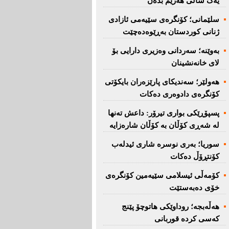
یەک ساڵی هەرێم بدەن''
سلێمانی؛ كۆنگرەی سێیەمی ئازادی
ژنانی كوردستان بەڕێوەدەچێت
بەوێنە؛ سەردانی وەزیری دارایی بۆ
لای خانەنشینان
هەولێر؛ سەندیكای پارێزەران بایكۆتی
كۆنگرەی دادوەری دەكات
پسپۆڕێكی بواری تیرۆر: داعش تەنها
لە شەڕی كۆڵان بە كۆڵان شارەزایە
سوریا؛ بەری نوسرە شاری ئیدلەب
كۆنتڕۆڵ دەكات
كۆمەڵی ئیسلامی سێیەمین كۆنگرەی
خۆی دەبەستێت
هەڵەبجە؛ روداوێکی هاتوچۆ پێنج
کەسی کردە قوربانی