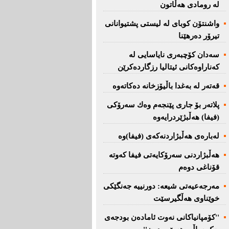
لە رومادی هەڵاتون
واشنتۆن كوبای لە لیستی پشتیوانانی
تیرۆر دەرهێنا
سەدان كۆچبەری نایاسایی لە
كەناراوەكانی ئیتالیا رزگاردەكرێن
قەتەر لە بەغدا باڵیۆزخانە دەكاتەوە
پلاتەر بۆ جاری پێنجەم وەك سەرۆكی
(فیفا) هەڵبژێردرایەوە
لەبارەی هەڵبژاردنەكەی (فیفا)وە
هەڵبژاردنی سەرۆكایەتی فیفا كەوتە
قۆناغی دوەم
مەرجەعیەتی شیعە: دورنییە جەنگێكی
خوێناوی هەڵگیرسێت
''کۆمپانیاکانی نەوت ئامادەن بودجەی