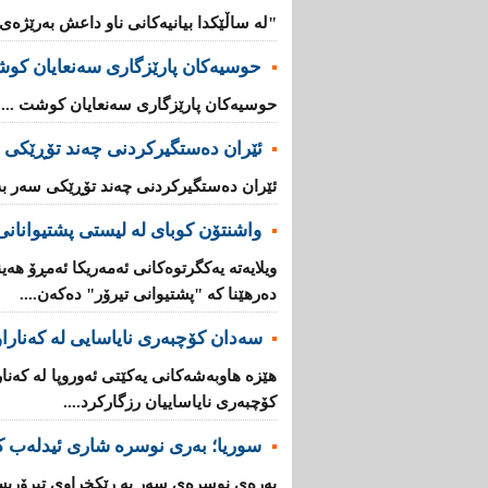
"لە ساڵێکدا بیانیه‌كانی ناو داعش بەرێژەى (70%) زیادیان کردوە".
حوسیەکان پارێزگارى سەنعایان کو
حوسیەکان پارێزگارى سەنعایان کوشت ...
ئێران دەستگیرکردنى چه‌ند تۆڕێكی‌ 
ئێران دەستگیرکردنى چه‌ند تۆڕێكی‌ سه‌ر به
واشنتۆن كوبای لە لیستی پشتیوانانی 
ویلایەتە یەكگرتوەكانی ئەمەریكا ئەمڕۆ هەین
دەرهێنا كە "پشتیوانی تیرۆر" دەكەن....
سەدان كۆچبەری نایاسایی لە كەناراوە
كۆچبەری نایاساییان رزگاركرد....
سوریا؛ بەری نوسرە شاری ئیدلەب ك
بەرەی نوسرەی سەر بە رێكخراوی تیرۆریس