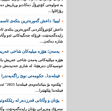
بە تەواوەتی كۆنتڕۆڵ دەكات‌و بڕیاریش دە
رۆژائاوا....
لیبیا؛ داعش گەورەترین بنكەی ئاسم
داعش كۆنتڕۆڵکردنی گەورەترین بنكەی ئاس
رایدەگەیەنێت، فڕۆكە جەنگیەكانی ئەو وڵ
شارە دەكەن....
یەمەن؛ هۆزە میلیەكان شاخی عەریش
هۆزە میللیەكانی یەمەن شاخی عەریش-یان
حوسیەكان دەرهێنا، لە شاری حەدیدەش دە
فینلەندا.. حكومەتی نوێ راگەیەندرا
"پێكەوە ب
فینلەندا پێكهێنرا....
یۆنان‌ و وڵاتانی‌ قه‌رزده‌ر له‌ رێککەوتن
سه‌رۆك وه‌زیرانی‌ یۆنان رایده‌گه‌یه‌نێت، وڵاته‌