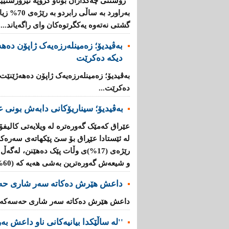
"رۆشتنی چەكداران بۆناو گروپە تیرۆرستیی
بەراورد بە
گشتی نەتەوە یەكگرتوەكان وای راگەیاند....
بەڤیدیۆ؛ زەمینلەرزەیەک ژاپۆن دەه
دیکە دەکرێت
بەڤیدیۆ؛ زەمینلەرزەیەک ژاپۆن دەهەژێنێت
دەکرێت...
بەڤیدیۆ؛ سیناریۆکانی دابەش بونی ع
عێراق کەمێک گەورەترە لە ویلایەتی کالیفۆ
لە ئێستادا عێڕاق بۆ سێ پێکهاتەی سەرەک
و شیعەش گەورەترین بەشی هەیە کە (60%)ە....
داعش هێرش دەکاتە سەر شاری حە
داعش هێرش دەکاتە سەر شاری حەسەکە..
''لە ساڵێکدا بیانیه‌كانی ناو داعش بەرێژەى (70%) زیاد