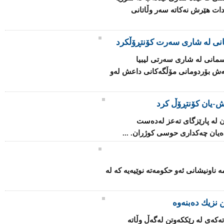
دات هێرش نەكاتە سەر وڵاتانی
انی لە شاری سەرت کۆنتڕۆڵکرد
مانی لە شاری سەرتی لیبیا
اتەش بۆردومانی مۆڵگەكانی داعش لەو
-یان كۆنتڕۆڵ كرد
 لە پارێزگای تەعز لەدەست
یان چەكداری حوسی كوژران. ...
ۆ بنیاتنانەوەی فینلەندا 2025" ئەمە ناونیشانی ئەو حكومەتە نوێیەیە كە لە
 نزیك ده‌بنه‌وه‌
كه‌ی‌ له‌ رێکكه‌وتن له‌گه‌ڵ وڵاته‌