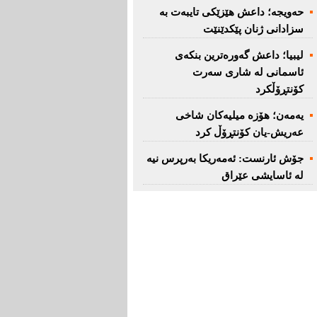
حەویجە؛ داعش هێزێكی تایبەت بە
سزادانی ژنان پێكدێنێت
لیبیا؛ داعش گەورەترین بنكەی
ئاسمانی لە شاری سەرت
کۆنتڕۆڵکرد
یەمەن؛ هۆزە میلیەكان شاخی
عەریش-یان كۆنتڕۆڵ كرد
جۆش ئارنست: ئەمەریكا بەرپرس نیە
لە ئاسایشی عێراق