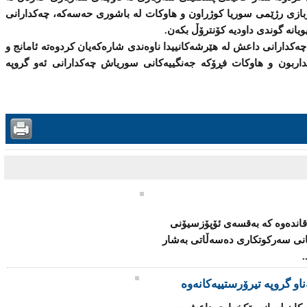
بازی رژێمی سوریا كوژراون و هاوكات لە باشوری حەسەكە، چەكدارانی
ویانە گوندی داودیە كۆنترۆڵ بكەن.
 چەکدارانی داعش لە هێرشەكانییدا ناوەندی شارەكەیان كردوەتە ئامانج و
داربون و هاوكات فڕۆكە جەنگییەکانی سوریاش چەکدارانی ئەو گروپە
قاندەوە كە بەقسەی ئۆپۆزسیۆنی
كانی سەركوتكاری دەسەڵاتی بەشار
.