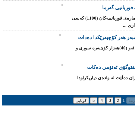
قوربانیی گەرما
شه‌پۆلی‌ گه‌رما له‌ هندستان به‌رده‌وامه‌ و ژماره‌ی‌ قوربانییه‌كان (1100) کەسی
ی‌ ...
یه‌كێتی‌ ئه‌وروپا داوا له‌ ئه‌ندامه‌كانی‌ ده‌كات ئه‌و (40)هه‌زار كۆچبه‌ره‌ سوری‌ و
‌ گفتوگۆی ئەتۆمی ده‌كات
ران ده‌ڵێت له‌ واده‌ی‌ دیاریكراودا
1