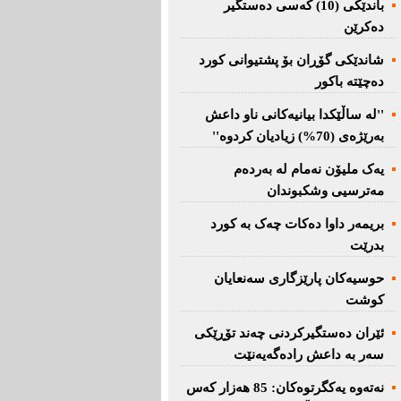
باندێکی (10) کەسى دەستگیر
دەکرێن
شاندێکى گۆڕان بۆ پشتیوانی کورد
دەچێتە باکور
''لە ساڵێکدا بیانیه‌كانی ناو داعش
بەرێژەى (70%) زیادیان کردوە''
یەک ملیۆن نەمام لە بەردەم
مەترسیی وشکبوندان
بریمه‌ر داوا دەکات چەک بە کورد
بدرێت
حوسیەکان پارێزگارى سەنعایان
کوشت
ئێران دەستگیرکردنى چه‌ند تۆڕێكی‌
سه‌ر به‌ داعش رادەگەیەنێت
نەتەوە یەكگرتوەكان: 85 هەزار كەس