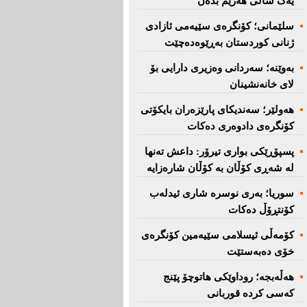
یەک ساڵی هەرێم بدەن''
سلێمانی؛ كۆنگرەی سێیەمی ئازادی
ژنانی كوردستان بەڕێوەدەچێت
بەوێنە؛ سەردانی وەزیری دارایی بۆ
لای خانەنشینان
هەولێر؛ سەندیكای پارێزەران بایكۆتی
كۆنگرەی دادوەری دەكات
پسپۆڕێكی بواری تیرۆر: داعش تەنها
لە شەڕی كۆڵان بە كۆڵان شارەزایە
سوریا؛ بەری نوسرە شاری ئیدلەب
كۆنتڕۆڵ دەكات
كۆمەڵی ئیسلامی سێیەمین كۆنگرەی
خۆی دەبەستێت
هەڵەبجە؛ روداوێکی هاتوچۆ پێنج
کەسی کردە قوربانی