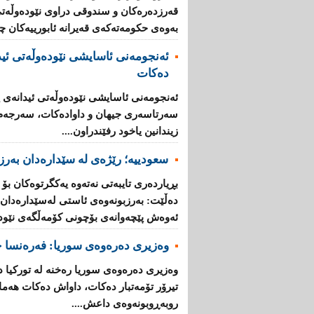
قه‌رزده‌ره‌كان‌ و سندوقی‌ دراوی‌ نێوده‌وڵه‌ت
به‌وه‌ی‌ حكومه‌ته‌كه‌ی‌ قه‌یرانه‌ ئابورییه‌كان 
ئه‌نجومه‌نی ئاسایشی نێوده‌وڵه‌تی ئید
ده‌كات
ئه‌نجومه‌نی ئاسایشی نێوده‌وڵه‌تی ئیدانه‌ی پ
سه‌رتاسه‌ری جیهان و داواده‌كات، سه‌رجه‌م ئه
زیندانین یاخود رفێندراون....
سعودییە؛ رێژەی لە سێدارەدان بەرز 
بڕیارده‌ری تایبه‌تی نه‌ته‌وه‌ یه‌كگرتوه‌كان بۆ
ده‌ڵێت: به‌رزبونه‌وه‌ی ئاستی له‌سێداره‌دان له
ئه‌وه‌ش پێچه‌وانه‌ی بۆچونی كۆمه‌ڵگه‌ی‌ نێوده‌و
وەزیری دەرەوەی سوریا: فه‌ره‌نسا چ
وه‌زیری ده‌ره‌وه‌ی سوریا ره‌خنه‌ له‌ توركی
تیرۆر تۆمه‌تبار ده‌كات، داواش ده‌كات هه‌ماه
روبه‌ڕوبونه‌وه‌ی داعش....