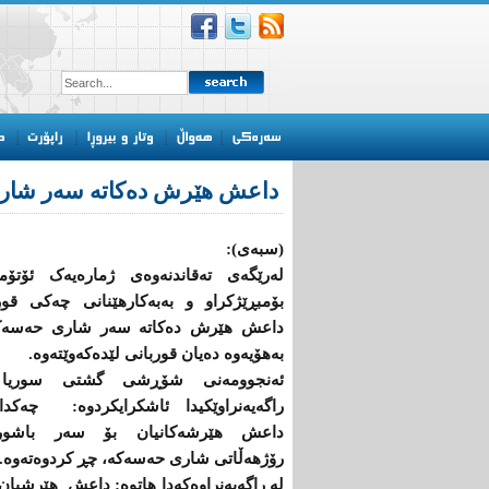
داعش هێرش دەکاتە سەر شار
(سبەی):
لەرێگەی تەقاندنەوەی ژمارەیەک ئۆتۆمب
بۆمبڕێژکراو و بەبەکارهێنانی چەکی قو
داعش هێرش دەکاتە سەر شاری حەسەک
بەهۆیەوە دەیان قوربانی لێدەکەوێتەوە.
ئەنجوومەنی شۆڕشی گشتی سوریا
راگەیەنراوێكیدا ئاشکرایکردوە: چەكدار
داعش هێرشەكانیان بۆ سەر باشو
رۆژهەڵاتی شاری حەسەكە، چڕ كردوەتەوە.
لە راگەیەنراوەكەدا هاتوە: داعش هێرشیا