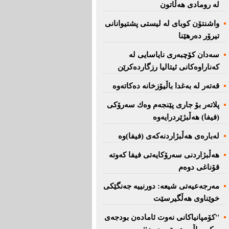
لە رومادی هەڵاتون
واشنتۆن كوبای لە لیستی پشتیوانانی
تیرۆر دەرهێنا
سەدان كۆچبەری نایاسایی لە
كەناراوەكانی ئیتالیا رزگاردەكرێن
قەتەر لە بەغدا باڵیۆزخانە دەكاتەوە
پلاتەر بۆ جاری پێنجەم وەك سەرۆكی
(فیفا) هەڵبژێردرایەوە
لەبارەی هەڵبژاردنەكەی (فیفا)وە
هەڵبژاردنی سەرۆكایەتی فیفا كەوتە
قۆناغی دوەم
مەرجەعیەتی شیعە: دورنییە جەنگێكی
خوێناوی هەڵگیرسێت
''کۆمپانیاکانی نەوت ئامادەن بودجەی