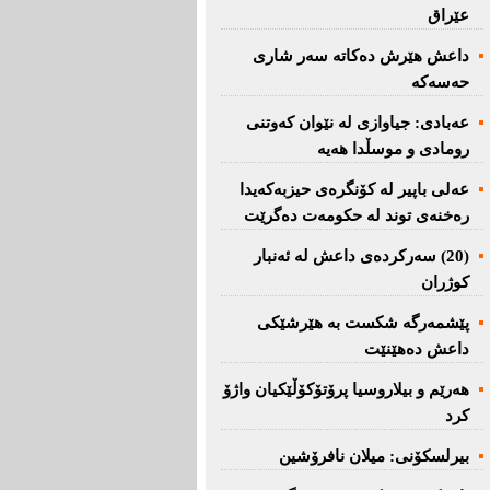
عێراق
داعش هێرش دەکاتە سەر شاری
حەسەکە
عه‌بادی: جیاوازی له‌ نێوان کەوتنی
رومادی و موسڵدا هه‌یه‌
عەلی باپیر لە کۆنگرەی حیزبەکەیدا
رەخنەی توند لە حکومەت دەگرێت
(20) سه‌ركرده‌ی داعش لە ئەنبار
کوژران
پێشمەرگە شكست بە هێرشێكی
داعش دەهێنێت
هەرێم و بیلاروسیا پرۆتۆکۆڵێکیان واژۆ
کرد
بیرلسكۆنی: میلان نافرۆشین