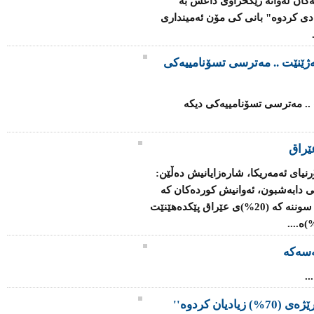
ەكان لەوانە رێكخراوی داعش بە
 ساڵی رابردو بە رێژەی 70% زیادی كردوە" بانی كی مۆن ئەمینداری
ەژێنێت .. مەترسی تسۆنامییەکی
 .. مەترسی تسۆنامییەکی دیکە
ێراق
رنیای ئەمەریکا، شارەزایانیش دەڵێن:
ی دابەشبون، ئەوانیش کوردەکان کە
رێژەی (17%)ی وڵات پێک دەهێنن، لەگەڵ سوننە کە (20%)ی عێراق پێکدەهێنێت
سەکە
.
یان کردوە''