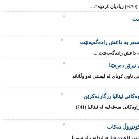
..
شت
سه‌ر به‌ داعش رادەگەیەنێت
‌ داعش رادەگەیەنێت ...
تیرۆر دەرهێنا
ی ناوی كوبای لە لیستی ئەو وڵاتانە
كانی ئیتالیا رزگاردەكرێن
هێزە هاوبەشەكانی یەكێتی ئەوروپا لە كەناراوەكانی سەقەلیە لە ئیتالیا (741)
ۆنتڕۆڵ دەكات
تی قاعیدە شاری ئیدلەب لە سوریا