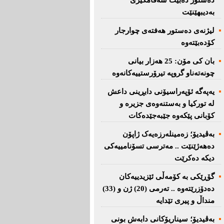
دەستور دەبێت سەقامگیری
بەدیبهێنێت
لیژنەی دەستور هەفتەی چوارجار
كۆدەبێتەوە
بان كی مۆن: 25 هەزار بیانی
چونەتەناو گروپە تیرۆرستییەكانەوە
یەپەگە ئۆپەراسیۆنی دابڕینی داعش
لە تورکیا و بەستنەوەی جزیرە و
کۆبانی پێکەوە جێبەجێدەکات
بەڤیدیۆ؛ زەمینلەرزەیەک ژاپۆن
دەهەژێنێت .. مەترسی تسۆنامییەکی
دیکە دەکرێت
گۆڕێکی بە کۆمەڵی ئێزیدییەکان
دەدۆزرێتەوە .. تەرمی (20) ژن و (33)
منداڵ و پیری تێدایە
بەڤیدیۆ؛ سیناریۆکانی دابەش بونی