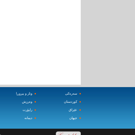
سه‌ره‌کی
وتار و بیروڕا
کوردستان
وه‌رزش‌
عێراق
راپۆرت
جیهان
دیمانه‌