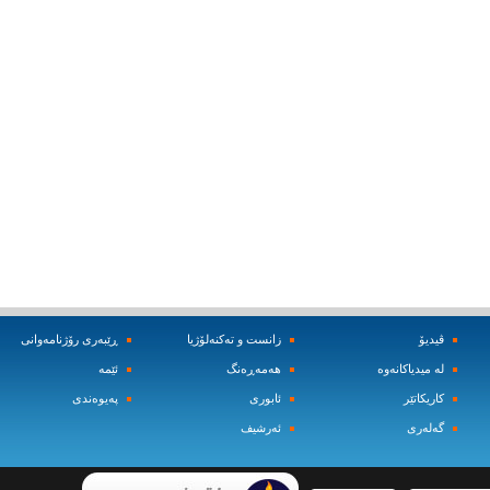
ڤیدیۆ
زانست و ته‌کنه‌لۆژیا
ڕێبه‌ری رۆژنامه‌وانی
له‌ میدیاکانه‌وه‌
هه‌مه‌ڕه‌نگ
ئێمه‌
کاریکاتێر
ئابوری
په‌یوه‌ندی
گه‌له‌ری
ئه‌رشیف