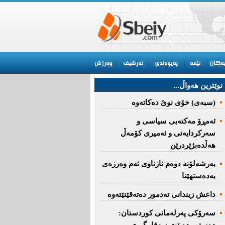
نوێترین هه‌واڵ...
(سبەى) خۆى نوێ دەکاتەوە
ئه‌مڕۆ مه‌كته‌بی‌ سیاسی‌ و
سه‌ركردایه‌تی‌ و ئه‌میری‌ كۆمه‌ڵ
هەڵدەبژێردرێن
به‌رشه‌لۆنه‌ دوه‌م نازناوی ئه‌م وه‌رزه‌ی
به‌ده‌ستهێنا
داعش زیندانی تەدمور دەتەقێنێتەوە
سەرۆكی پەرلەمانی كوردستان: