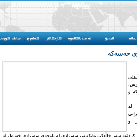
ی حەسەکە
ێلی
رس،
ە و
 لە
انی
ر و
ن كردۆتە سەر خاڵێكی پشكنینی سەربازی لە ناوچەی سەربازی خەزەل لە