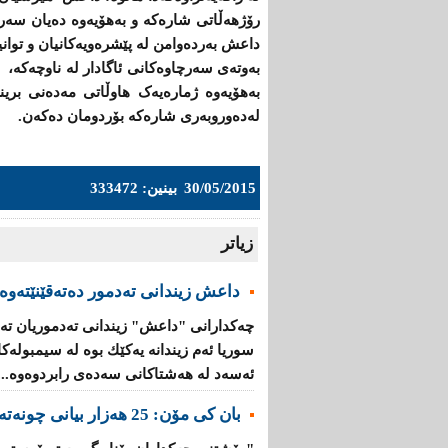
رۆژهەڵاتی شارەكە و بەهۆیەوە دەیان سەر
داعش بەردەوامن لە پێشرەویەكانیان و توانی
‌بەوتەی سەرچاوەکانی ئاگادار لە ناوچەکە،
بەهۆیەوە ژمارەیەک هاوڵاتی مەدەنی برین
لەدەوروبەری شارەكە بۆردومان دەكەن.
30/05/2015
بینین: 333472
زیاتر
داعش زیندانی تەدمور دەتەقێنێتەوە
چەكدارانی "داعش" زیندانی تەدموریان تە
سوریا ئەم زیندانە یەكێك بوە لە سیمبولە
ئەسەد لە هەشتاكانی سەدەی رابردوەوە...
بان كی مۆن: 25 هەزار بیانی چونەتەناو گروپە تیرۆرستییەكانەوە