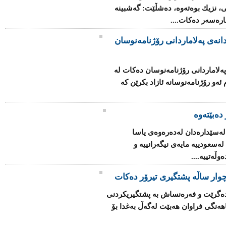
ی، نزیك بوه‌ته‌وه‌، ده‌شڵێت: گه‌شبینه‌
چاره‌سه‌ر ده‌كات....
انه‌ی په‌لاماردانی رۆژنامه‌نوسان
ه‌لاماردانی رۆژنامه‌نوسان ده‌كات له‌
‌و رۆژنامه‌نوسانه‌ ئازاد بكرێن كه‌
دەبێتەوە
 له‌سێداره‌دان له‌ده‌ره‌وه‌ی یاسا
‌سعودییه‌ مایه‌ی نیگه‌رانییه‌ و
ڵه‌تییه‌....
وار ساڵه‌ پشتگیری تیرۆر ده‌كات
ا ده‌گرێت و فه‌ره‌نساش به‌ پشتگیریكردنی
ه‌نگی فراوان هه‌بێت له‌گه‌ڵ به‌غدا بۆ