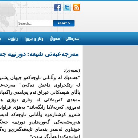
مەرجەعیەتی شیعە: دورنییە ج
(سبەی):
"هەندێك لە وڵاتانی ناوچەكە‌و جیهان پشتی
لە رێكخراوی داعش دەكەن" مەرجەعی
باڵای شیعەكانی عیراق ئەم پەیامەی راگەیاند
مەهدی كەربەلائی لە وتاری نوێژی هە
ئەمڕۆی كەربەلادا رایگەیاند" بەهۆی فراوان
شەڕ‌و كوشتارەوە وڵاتانی ناوچەكە لەبە
هەڕەشەیەكی گەورەدان‌و دورنییە جەنگ
خوێناوی لەسەر بنەمای تایەفەگەری‌و رە
لەناوچەكەدا هەڵبگیرسێت".