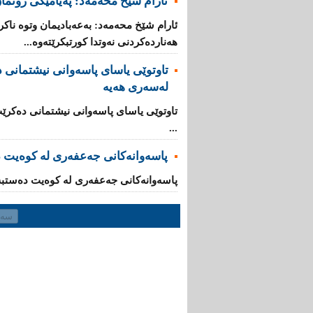
ئارام شێخ محەمەد: پەیامێکی رونمان
ئارام شێخ محەمەد: بەعەبادیمان وتوە ناکر
هه‌نارده‌كردنی‌ نه‌وتدا كورتبکرێته‌وه...
تاوتوێى یاسای پاسەوانی نیشتمانی دە
لەسەرى هەیە
تاوتوێى یاسای پاسەوانی نیشتمانی دەکرێت 
...
پاسەوانەکانی جەعفەری لە کوەیت 
پاسەوانەکانی جەعفەری لە کوەیت دەستبە