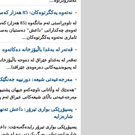
گه‌مارۆدراوه‌....
نەتەوە یەكگرتوەكان: 85 هەزار كەس لە رومادی هەڵاتون
لە ناوەڕاستی ئەم 
ئەوەی چەكدارانی "داعش" دەستیان بەسەر
ئاماری نەتەوە یەكگرتوەكان....
قەتەر لە بەغدا باڵیۆزخانە دەكاتەوە
تەقەر لە بەغدا‌و عێراق لە دەوحە باڵیۆزخان
لە پەیوەندییەكانی دەرەوەی عێراقدا....
مەرجەعیەتی شیعە: دورنییە جەنگێك
"هەندێك لە وڵاتانی ناوچەكە‌و جیهان پشت
مەرجەعیەتی باڵای شیعەكانی عیراق ئەم پەی
پسپۆڕێكی بواری تیرۆر: داعش تەنها
شارەزایە
پسپۆڕێكی بواری تیرۆر رایدەگەیەنێت: داع
شارەزایە‌و توانی بەرگریكردنی نیە لە شەڕی