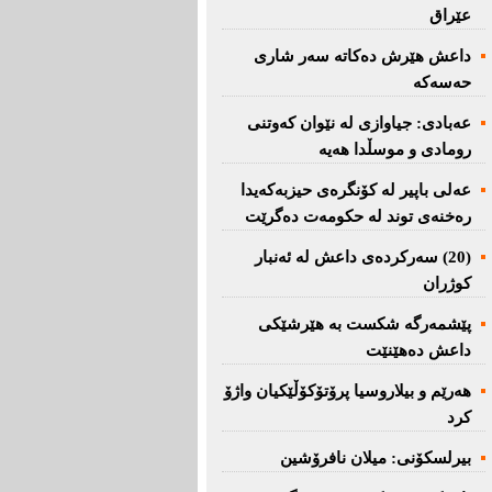
عێراق
داعش هێرش دەکاتە سەر شاری
حەسەکە
عه‌بادی: جیاوازی له‌ نێوان کەوتنی
رومادی و موسڵدا هه‌یه‌
عەلی باپیر لە کۆنگرەی حیزبەکەیدا
رەخنەی توند لە حکومەت دەگرێت
(20) سه‌ركرده‌ی داعش لە ئەنبار
کوژران
پێشمەرگە شكست بە هێرشێكی
داعش دەهێنێت
هەرێم و بیلاروسیا پرۆتۆکۆڵێکیان واژۆ
کرد
بیرلسكۆنی: میلان نافرۆشین