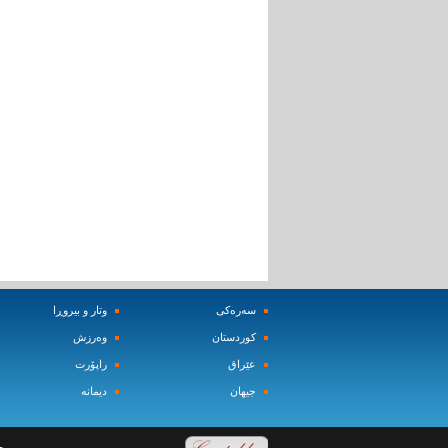
سه‌ره‌کی
وتار و بیروڕا
کوردستان
وه‌رزش‌
عێراق
راپۆرت
جیهان
دیمانه‌