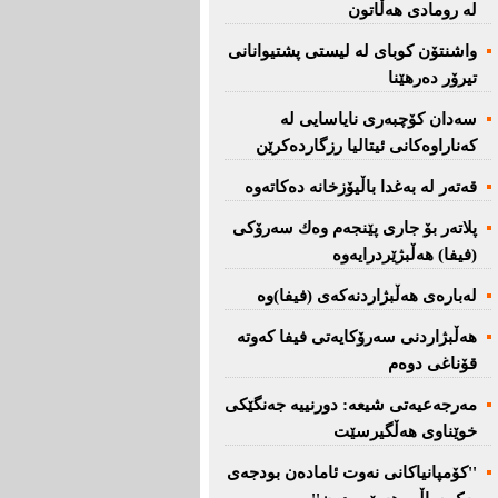
لە رومادی هەڵاتون
واشنتۆن كوبای لە لیستی پشتیوانانی
تیرۆر دەرهێنا
سەدان كۆچبەری نایاسایی لە
كەناراوەكانی ئیتالیا رزگاردەكرێن
قەتەر لە بەغدا باڵیۆزخانە دەكاتەوە
پلاتەر بۆ جاری پێنجەم وەك سەرۆكی
(فیفا) هەڵبژێردرایەوە
لەبارەی هەڵبژاردنەكەی (فیفا)وە
هەڵبژاردنی سەرۆكایەتی فیفا كەوتە
قۆناغی دوەم
مەرجەعیەتی شیعە: دورنییە جەنگێكی
خوێناوی هەڵگیرسێت
''کۆمپانیاکانی نەوت ئامادەن بودجەی