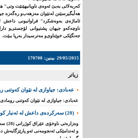
كەربەلائی بەبێ ئەوەی ناویانبهێنێت وتی" هە
هەڵبگیرسێنن لەنێوان مەزهەب‌و رەگەزە جیاو
ئاماژەی بەوەشكرد" فراوانبونی داعش ل
ناوچەكە‌و جیهان پشتیوانی لۆجستی‌و دارا
جەنگێكی خوێناوی‌و مەترسیدار بەرپا ببێت.
29/05/2015
بینین: 170708
زیاتر
عه‌بادی: جیاوازی له‌ نێوان کەوتنی ر
عه‌بادی: جیاوازی له‌ نێوان کەوتنی رومادی و
(20) سه‌ركرده‌ی داعش لە ئەنبار کوژران
وه‌زاره‌
و ئه‌ندامێكی ئه‌نجومه‌نی ئەو پارێزگایەش 