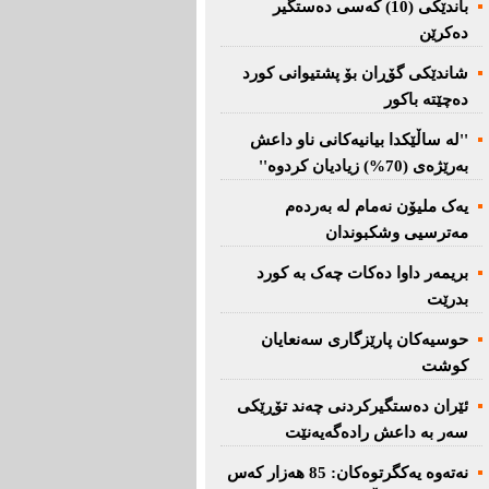
باندێکی (10) کەسى دەستگیر
دەکرێن
شاندێکى گۆڕان بۆ پشتیوانی کورد
دەچێتە باکور
''لە ساڵێکدا بیانیه‌كانی ناو داعش
بەرێژەى (70%) زیادیان کردوە''
یەک ملیۆن نەمام لە بەردەم
مەترسیی وشکبوندان
بریمه‌ر داوا دەکات چەک بە کورد
بدرێت
حوسیەکان پارێزگارى سەنعایان
کوشت
ئێران دەستگیرکردنى چه‌ند تۆڕێكی‌
سه‌ر به‌ داعش رادەگەیەنێت
نەتەوە یەكگرتوەكان: 85 هەزار كەس