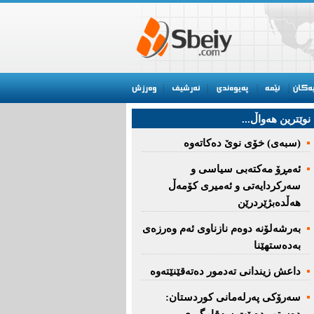
نوێترین هه‌واڵ...
(سبەى) خۆى نوێ دەکاتەوە
ئه‌مڕۆ مه‌كته‌بی‌ سیاسی‌ و
سه‌ركردایه‌تی‌ و ئه‌میری‌ كۆمه‌ڵ
هەڵدەبژێردرێن
به‌رشه‌لۆنه‌ دوه‌م نازناوی ئه‌م وه‌رزه‌ی
به‌ده‌ستهێنا
داعش زیندانی تەدمور دەتەقێنێتەوە
سەرۆكی پەرلەمانی كوردستان: