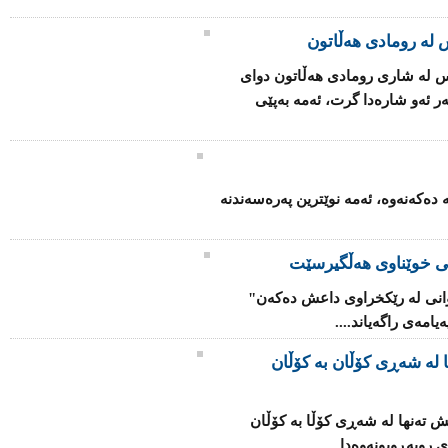
مانگەوە (85 هەزار) كەس لە شاری رومادی هەڵاتون دوای
 ئەو شارەدا گرت، ئەمە بەپێی
ە دەكەنەوە، ئەمە نوێترین پەرەسەندنە
ی خوێناوی هەڵگیرسێت
یوانی لە رێكخراوی داعش دەكەن"
امەی راگەیاند....
 لە شەڕی كۆڵان بە كۆڵان
ش تەنها لە شەڕی كۆڵا بە كۆڵان
 روبەڕوبونەوەدا....