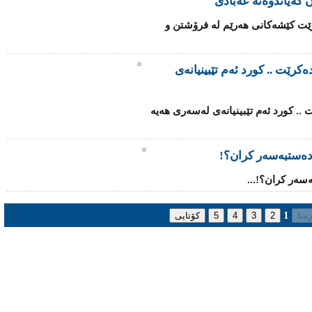
 گەیاندوەتە عەبادی
ێت كێشه‌كانی‌ هه‌رێم له فرۆشتن و
کرێت .. کورد ئەم تێبینیانەى
.. کورد ئەم تێبینیانەى لەسەرى هەیە
دەستبەسەر کران؟!
سەر کران؟!...
1