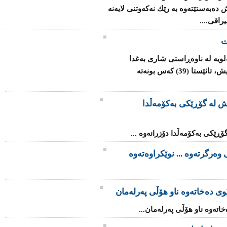
دەبەستێتەوە بە رێك نەكەوتنی لایەنە
اقی....
ت
ەلویە لە ناوەڕاستی شاری بەغدا
دەکاتە ئامانج و بەپێی ئامارە سەرەتاییەکانیش، تائێستا (39) کەس بونەتە
ى داعش لە گۆڕێکی بەکۆمەڵدا
وەرگرتەوە ... نوێکراوەتەوە
وی دەخاتەوە ناو هۆڵی پەرلەمان
اتەوە ناو هۆڵی پەرلەمان...