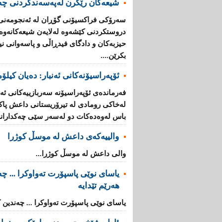
شیعه‌كان رێگرن له‌په‌سه‌ندكردنی چه‌
سه‌رۆكی فراكسیۆنی گۆڕان له‌ ئه‌نجومه‌نی 
دروستكردنی كێشه‌وه‌ له‌لایه‌ن شیعه‌كانه‌وه
حیزبه‌كان و دادگای فیدڕاڵی و پاسه‌وانی نیش
بكرێن....
ئۆپه‌راسیۆنه‌‌كانی ئه‌نبار: ده‌یان كیلۆ
فه‌رمانده‌ی ئۆپه‌راسیۆنه‌ سه‌ربازییه‌كانی ئه
له‌خاكی رومادی له‌ تیرۆریستانی داعش پاككرا
باس له‌وه‌ده‌كات دو له‌سه‌ر سێی چه‌كدارا
والییەکەی داعش لە موسڵ كوژرا
والی داعش لە موسڵ كوژرا...
یاسای نوێی پاسپۆرت تەواوکرا ... چەن
هەرێم تێدایە
یاسای نوێی پاسپۆرت تەواوکرا ... چەندین کا