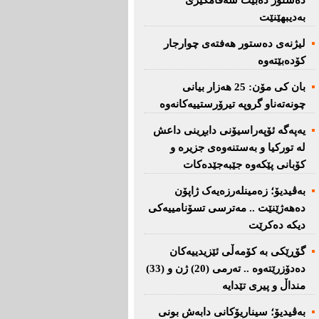
دەستور دەبێت سەقامگیری
بەدیبهێنێت
لیژنەی دەستور هەفتەی چوارجار
كۆدەبێتەوە
بان كی مۆن: 25 هەزار بیانی
چونەتەناو گروپە تیرۆرستییەكانەوە
یەپەگە ئۆپەراسیۆنی دابڕینی داعش
لە تورکیا و بەستنەوەی جزیرە و
کۆبانی پێکەوە جێبەجێدەکات
بەڤیدیۆ؛ زەمینلەرزەیەک ژاپۆن
دەهەژێنێت .. مەترسی تسۆنامییەکی
دیکە دەکرێت
گۆڕێکی بە کۆمەڵی ئێزیدییەکان
دەدۆزرێتەوە .. تەرمی (20) ژن و (33)
منداڵ و پیری تێدایە
بەڤیدیۆ؛ سیناریۆکانی دابەش بونی