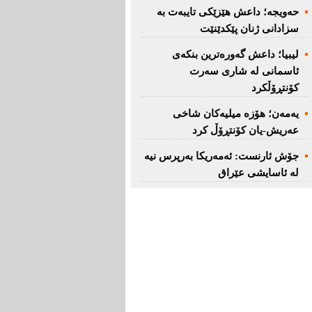
حەویجە؛ داعش هێزێكی تایبەت بە
سزادانی ژنان پێكدێنێت
لیبیا؛ داعش گەورەترین بنكەی
ئاسمانی لە شاری سەرت
کۆنتڕۆڵکرد
یەمەن؛ هۆزە میلیەكان شاخی
عەریش-یان كۆنتڕۆڵ كرد
جۆش ئارنست: ئەمەریكا بەرپرس نیە
لە ئاسایشی عێراق