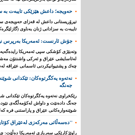
حەویجە؛ داعش هێزێكی تایبەت بە سز
تیرۆریستانی داعش لە قەزای حەویجەی سە
تایبەت بە سزادانی ژنان بەناوی (گازلێگرەك
جۆش ئارنست: ئەمەریكا بەرپرس نیە
وتەبێژی كۆشكی سپی ئەمەریكا رایدەگەیەنێ
لەئاسایشی عێراق‌ و ئەركی واشنتۆن مەشق‌ 
چەك‌ و پشتیوانیكردنی ئاسمانی عێراقە لەش
نەتەوە یەکگرتوەکان: تێكدانی شوێنە
جەنگە
رێكخراوی نەتەوە یەكگرتوەكان تێكدانی شوێ
جەنگ دادەنێت‌ و داواش لەكۆمەڵگەی نێودە
شوێنەوارەكانی عێراق و پاراستنی فرە كەلتو
''دەسەڵاتی مەركەزی لەعێراق كۆتای
راوێژكارێكی سەربازی ئەمەریكا دەڵێت: چی