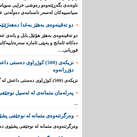
ناوەندی بگەڕێتەوەو رەوشی خراپی سوپاش 
سیاسییەكان لەسەر ناسنامەی دەوڵەتی عیر
دو تەقینەوەی بەهێز بەغدا دەهەژێنێ
دو تەقینەوەی بەهێز هۆتێل بابل و یانەی ع
قوربانی....
نزیکەى (500) کوژراوى دەست
دۆزرانەوە
نزیکەى (500) کوژراوى دەستى داعش لە گۆڕێکی بەکۆمەڵدا دۆزرانەوە ...
پەرلەمان متمانەی لە ئەسیل نوجێفی 
...
وەرگرتنەوەی متمانە لە نوجێفی پشێ
وەرگرتنەوەی متمانە لە نوجێفی پشێوی دەخ