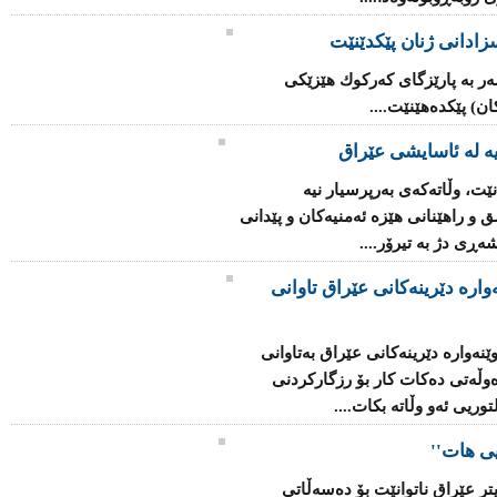
ادانی ژنان پێكدێنێت
ر بە پارێزگای كەركوك هێزێكی
ان) پێكدەهێنێت....
 لە ئاسایشی عێراق
ت، وڵاتەكەی بەرپرسیار نیە
و راهێنانی هێزە ئەمنیەكان‌ و پێدانی
ەڕی دژ بە تیرۆر....
وارە دێرینەكانی عێراق تاوانی
نەوارە دێرینەكانی عێراق بەتاوانی
وڵەتی دەكات كار بۆ رزگاركردنی
ریی ئەو وڵاتە بكات....
ی هات''
تر عێراق ناتوانێت بۆ دەسەڵاتی