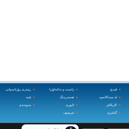
ڤیدیۆ
زانست و ته‌کنه‌لۆژیا
ڕێبه‌ری رۆژنامه‌وانی
له‌ میدیاکانه‌وه‌
هه‌مه‌ڕه‌نگ
ئێمه‌
کاریکاتێر
ئابوری
په‌یوه‌ندی
گه‌له‌ری
ئه‌رشیف