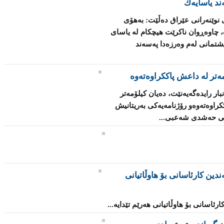
ند یاسایه‌ك
نوێنه‌رانی عێراق ده‌ڵێت: به‌هۆی
‌، چاوه‌ڕوان ناكرێت هیچكام له‌ یاسای
تمانی له‌م وه‌رزه‌دا په‌سه‌ند
مه‌تر له‌ داعش پاككراوه‌ته‌وه‌
‌نبار رایدەگەیەنێت، ده‌یان كیلۆمه‌تر
وه‌ته‌وه‌و رۆژنامه‌یه‌كی به‌ریتانیش
نی حه‌شدی شه‌عبی...
دین کارئاسانی بۆ هاوڵاتیانی
رئاسانی بۆ هاوڵاتیانی هەرێم تێدایە...