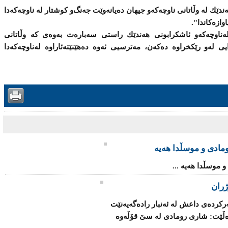
ندێك لە وڵاتانی ناوچەكە‌و جیهان دەیانەوێت جەنگ‌و كوشتار لە ناوچەكەدا
ازەكاندا".
ەناوچەكە‌و ئاشكرابونی هەندێك راستی سەبارەت بەوەی كە وڵاتانی
یی لەو رێكخراوە دەكەن، مەترسیی ئەوە دەهێنێتەئاراوە لەناوچەكەدا
ومادی و موسڵدا هه‌یه‌
 موسڵدا هه‌یه‌ ...
تی ناوخۆی عێراق كوژرانی (20) سه‌ركرده‌ی داعش لە ئه‌نبار رادەگەیەنێت
دەڵێت: شاری رومادی لە سێ قۆڵه‌وه‌