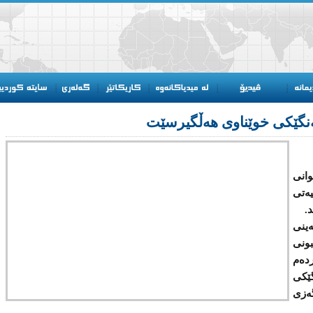
ەنگێكی خوێناوی هەڵگیرسێت
وانی
ەتی
.
ینی
بونی
ردەم
ێكی
گەزی