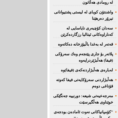
لە رومادی هەڵاتون
واشنتۆن كوبای لە لیستی پشتیوانانی
تیرۆر دەرهێنا
سەدان كۆچبەری نایاسایی لە
كەناراوەكانی ئیتالیا رزگاردەكرێن
قەتەر لە بەغدا باڵیۆزخانە دەكاتەوە
پلاتەر بۆ جاری پێنجەم وەك سەرۆكی
(فیفا) هەڵبژێردرایەوە
لەبارەی هەڵبژاردنەكەی (فیفا)وە
هەڵبژاردنی سەرۆكایەتی فیفا كەوتە
قۆناغی دوەم
مەرجەعیەتی شیعە: دورنییە جەنگێكی
خوێناوی هەڵگیرسێت
''کۆمپانیاکانی نەوت ئامادەن بودجەی