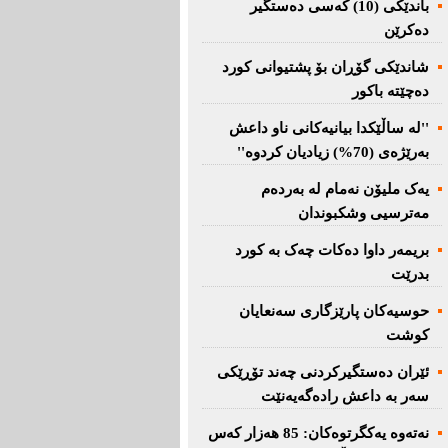
باندێکی (10) کەسى دەستگیر
دەکرێن
شاندێکى گۆڕان بۆ پشتیوانی کورد
دەچێتە باکور
''لە ساڵێکدا بیانیه‌كانی ناو داعش
بەرێژەى (70%) زیادیان کردوە''
یەک ملیۆن نەمام لە بەردەم
مەترسیی وشکبوندان
بریمه‌ر داوا دەکات چەک بە کورد
بدرێت
حوسیەکان پارێزگارى سەنعایان
کوشت
ئێران دەستگیرکردنى چه‌ند تۆڕێكی‌
سه‌ر به‌ داعش رادەگەیەنێت
نەتەوە یەكگرتوەكان: 85 هەزار كەس