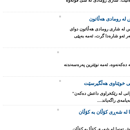
دەڵێت: شاری رومادی لە سێ قۆڵه‌وه‌
مانگەوە (85 هەزار) كەس لە شاری رومادی هەڵاتون دوای
 ئەو شارەدا گرت، ئەمە بەپێی
ە دەكەنەوە، ئەمە نوێترین پەرەسەندنە
ی خوێناوی هەڵگیرسێت
یوانی لە رێكخراوی داعش دەكەن"
امەی راگەیاند....
 لە شەڕی كۆڵان بە كۆڵان
ش تەنها لە شەڕی كۆڵا بە كۆڵان