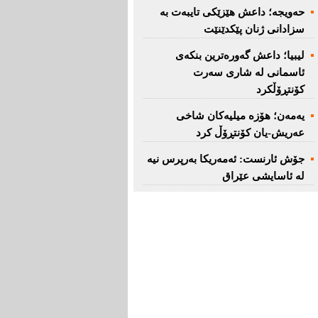
حەویجە؛ داعش هێزێكی تایبەت بە
سزادانی ژنان پێكدێنێت
لیبیا؛ داعش گەورەترین بنكەی
ئاسمانی لە شاری سەرت
کۆنتڕۆڵکرد
یەمەن؛ هۆزە میلیەكان شاخی
عەریش-یان كۆنتڕۆڵ كرد
جۆش ئارنست: ئەمەریكا بەرپرس نیە
لە ئاسایشی عێراق