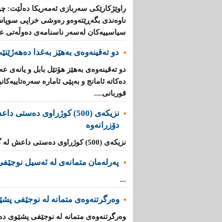
راوێژكارێكی سەربازی ئەمەریكا دەڵێت: چی
ناوەندی بگەڕێتەوەو رەوشی خراپی سوپاش 
سیاسییەكان لەسەر ناسنامەی دەوڵەتی عیر
دو تەقینەوەی بەهێز بەغدا دەهەژێنێ
دو تەقینەوەی بەهێز هۆتێل بابل و یانەی ع
قوربانی....
نزیکەى (500) کوژراوى دەست
دۆزرانەوە
نزیکەى (500) کوژراوى دەستى داعش لە گۆڕێکی بەکۆمەڵدا دۆزرانەوە ...
پەرلەمان متمانەی لە ئەسیل نوجێفی 
...
وەرگرتنەوەی متمانە لە نوجێفی پشێ
وەرگرتنەوەی متمانە لە نوجێفی پشێوی دەخ