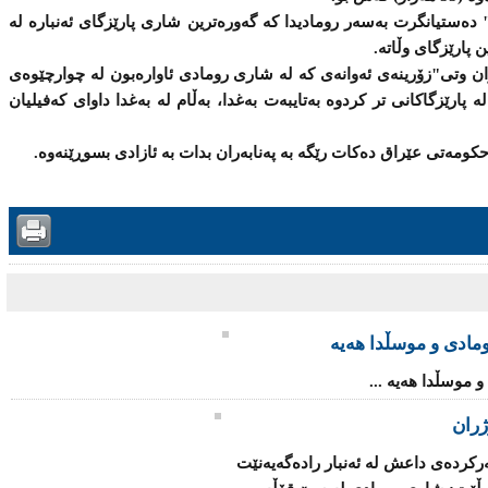
اعش" دەستیانگرت بەسەر رومادیدا كە گەورەترین شاری پارێزگای ئەنبارە لە
 پارێزگای وڵاتە.
ران وتی"زۆرینەی ئەوانەی كە لە شاری رومادی ئاوارەبون لە چوارچێوەی
لە پارێزگاكانی تر كردوە بەتایبەت بەغدا، بەڵام لە بەغدا داوای كەفیلیان
كومەتی عێراق دەكات رێگە بە پەنابەران بدات بە ئازادی بسوڕێنەوە.
ومادی و موسڵدا هه‌یه‌
 موسڵدا هه‌یه‌ ...
تی ناوخۆی عێراق كوژرانی (20) سه‌ركرده‌ی داعش لە ئه‌نبار رادەگەیەنێت