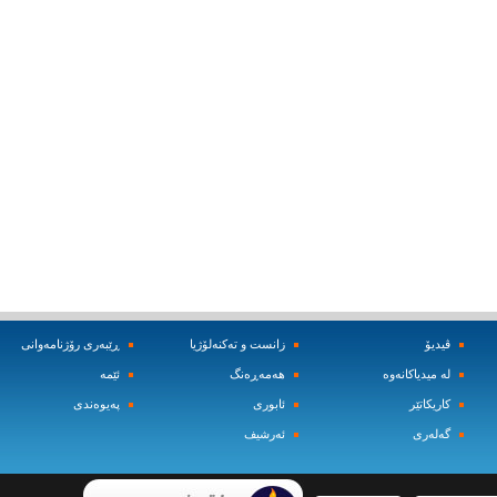
ڤیدیۆ
زانست و ته‌کنه‌لۆژیا
ڕێبه‌ری رۆژنامه‌وانی
له‌ میدیاکانه‌وه‌
هه‌مه‌ڕه‌نگ
ئێمه‌
کاریکاتێر
ئابوری
په‌یوه‌ندی
گه‌له‌ری
ئه‌رشیف