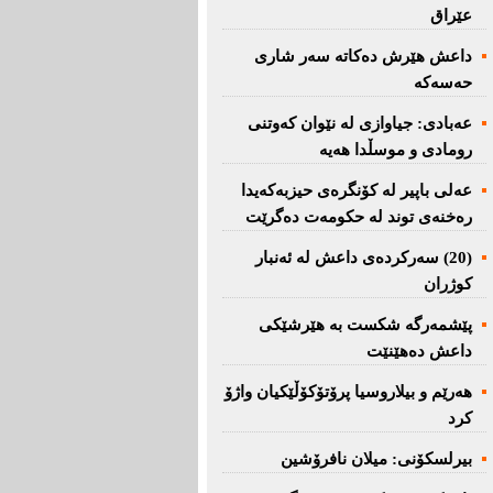
عێراق
داعش هێرش دەکاتە سەر شاری
حەسەکە
عه‌بادی: جیاوازی له‌ نێوان کەوتنی
رومادی و موسڵدا هه‌یه‌
عەلی باپیر لە کۆنگرەی حیزبەکەیدا
رەخنەی توند لە حکومەت دەگرێت
(20) سه‌ركرده‌ی داعش لە ئەنبار
کوژران
پێشمەرگە شكست بە هێرشێكی
داعش دەهێنێت
هەرێم و بیلاروسیا پرۆتۆکۆڵێکیان واژۆ
کرد
بیرلسكۆنی: میلان نافرۆشین