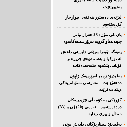
دەستور دەبێت سەقامگیری
بەدیبهێنێت
لیژنەی دەستور هەفتەی چوارجار
كۆدەبێتەوە
بان كی مۆن: 25 هەزار بیانی
چونەتەناو گروپە تیرۆرستییەكانەوە
یەپەگە ئۆپەراسیۆنی دابڕینی داعش
لە تورکیا و بەستنەوەی جزیرە و
کۆبانی پێکەوە جێبەجێدەکات
بەڤیدیۆ؛ زەمینلەرزەیەک ژاپۆن
دەهەژێنێت .. مەترسی تسۆنامییەکی
دیکە دەکرێت
گۆڕێکی بە کۆمەڵی ئێزیدییەکان
دەدۆزرێتەوە .. تەرمی (20) ژن و (33)
منداڵ و پیری تێدایە
بەڤیدیۆ؛ سیناریۆکانی دابەش بونی