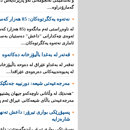
و ئه‌ندامێكی ئه‌نجومه‌نی ئەو پارێزگایەش 
گه‌مارۆدراوه‌....
نەتەوە یەكگرتوەكان: 85 هەزار كەس لە رومادی هەڵاتون
لە ناوەڕاستی ئەم 
ئەوەی چەكدارانی "داعش" دەستیان بەسەر
ئاماری نەتەوە یەكگرتوەكان....
قەتەر لە بەغدا باڵیۆزخانە دەكاتەوە
تەقەر لە بەغدا‌و عێراق لە دەوحە باڵیۆزخان
لە پەیوەندییەكانی دەرەوەی عێراقدا....
مەرجەعیەتی شیعە: دورنییە جەنگێك
"هەندێك لە وڵاتانی ناوچەكە‌و جیهان پشت
مەرجەعیەتی باڵای شیعەكانی عیراق ئەم پەی
پسپۆڕێكی بواری تیرۆر: داعش تەنها
شارەزایە
پسپۆڕێكی بواری تیرۆر رایدەگەیەنێت: داع