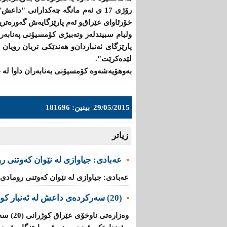
رۆژی 17 ی ئەم مانگە چەكدارانی "د
خۆرئاوای عێراق‌و ئەم پارێزگایەش گەورەترین
ولیام سبیندلەر وتەبیژی كۆمسیۆنی پەنابە
پارێزگای ئەنباردان‌و هەندێكی تریان رویان 
لێدەكرێت".
بەوهۆیەشەوە كۆمسیۆنی بەنابەران داوا لە ح
29/05/2015
بینین: 181696
زیاتر
عه‌بادی: جیاوازی له‌ نێوان کەوتنی ر
عه‌بادی: جیاوازی له‌ نێوان کەوتنی رومادی و
(20) سه‌ركرده‌ی داعش لە ئەنبار کوژران
وه‌زاره‌