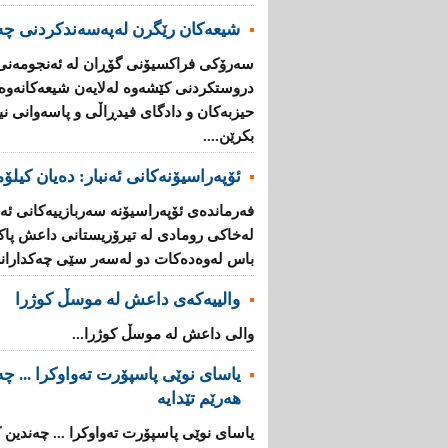
شیعه‌كان رێگرن له‌په‌سه‌ندكردنی چه‌
سه‌رۆكی فراكسیۆنی گۆڕان له‌ ئه‌نجومه‌نی 
دروستكردنی كێشه‌وه‌ له‌لایه‌ن شیعه‌كانه‌وه
حیزبه‌كان و دادگای فیدڕاڵی و پاسه‌وانی نیش
بكرێن....
ئۆپه‌راسیۆنه‌‌كانی ئه‌نبار: ده‌یان كیلۆ
فه‌رمانده‌ی ئۆپه‌راسیۆنه‌ سه‌ربازییه‌كانی ئه
له‌خاكی رومادی له‌ تیرۆریستانی داعش پاككرا
باس له‌وه‌ده‌كات دو له‌سه‌ر سێی چه‌كدارا
والییەکەی داعش لە موسڵ كوژرا
والی داعش لە موسڵ كوژرا...
یاسای نوێی پاسپۆرت تەواوکرا ... چەن
هەرێم تێدایە
یاسای نوێی پاسپۆرت تەواوکرا ... چەندین کا