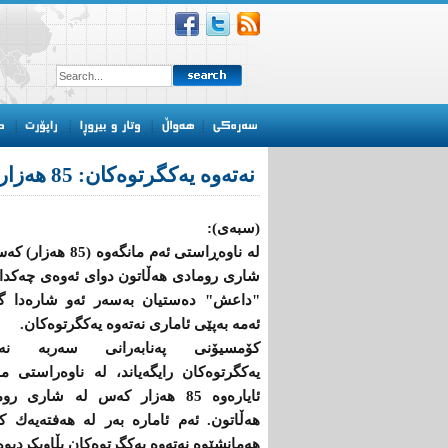
نەتەوە یەكگرتوەكان: 85 هەزار كەس لە رومادی هەڵاتون
(سبەی):
لە ناوەڕاستی ئەم مانگەوە (85 ه
شاری رومادی هەڵاتون دوای ئەوەی چەكدا
"داعش" دەستیان بەسەر ئەو شارەدا گ
ئەمە بەپێی ئاماری نەتەوە یەكگرتوەكان.
كۆمسیۆنی پەنابەرانی سەربە نەت
یەكگرتوەكان رایگەیاند، لە ناوەراستی م
ئایارەوە 85 هەزار كەس لە شاری رو
هەڵاتون. ئەم ئامارە بەر لە هەفتەیەك ك
هەمانشێوە نەتەوە یەكگرتوەكان بڵاویكردبوەوە (55 هەزار) كە