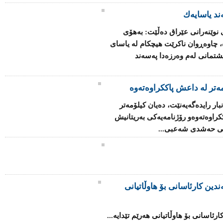
ند یاسایه‌ك
نوێنه‌رانی عێراق ده‌ڵێت: به‌هۆی
‌، چاوه‌ڕوان ناكرێت هیچكام له‌ یاسای
تمانی له‌م وه‌رزه‌دا په‌سه‌ند
مه‌تر له‌ داعش پاككراوه‌ته‌وه‌
‌نبار رایدەگەیەنێت، ده‌یان كیلۆمه‌تر
وه‌ته‌وه‌و رۆژنامه‌یه‌كی به‌ریتانیش
نی حه‌شدی شه‌عبی...
دین کارئاسانی بۆ هاوڵاتیانی
رئاسانی بۆ هاوڵاتیانی هەرێم تێدایە...