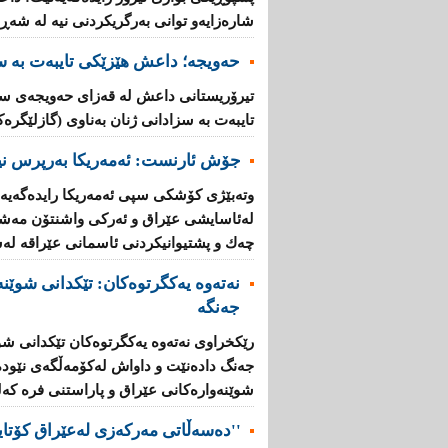
شارەزایە‌و توانی بەرگریكردنی نیە لە شەڕی
حەویجە؛ داعش هێزێكی تایبەت بە سز
تیرۆریستانی داعش لە قەزای حەویجەی سە
تایبەت بە سزادانی ژنان بەناوی (گازلێگرەك
جۆش ئارنست: ئەمەریكا بەرپرس نیە
وتەبێژی كۆشكی سپی ئەمەریكا رایدەگەیەنێ
لەئاسایشی عێراق‌ و ئەركی واشنتۆن مەشق‌ 
چەك‌ و پشتیوانیكردنی ئاسمانی عێراقە لەش
نەتەوە یەکگرتوەکان: تێكدانی شوێنە
جەنگە
رێكخراوی نەتەوە یەكگرتوەكان تێكدانی شوێ
جەنگ دادەنێت‌ و داواش لەكۆمەڵگەی نێودە
شوێنەوارەكانی عێراق و پاراستنی فرە كەلتو
''دەسەڵاتی مەركەزی لەعێراق كۆتای