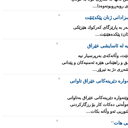
 روبەڕوبونەوەدا....
ادانی ژنان پێكدێنێت
ر بە پارێزگای كەركوك هێزێكی
ان) پێكدەهێنێت....
 لە ئاسایشی عێراق
ت، وڵاتەكەی بەرپرسیار نیە
و راهێنانی هێزە ئەمنیەكان‌ و پێدانی
ەڕی دژ بە تیرۆر....
وارە دێرینەكانی عێراق تاوانی
نەوارە دێرینەكانی عێراق بەتاوانی
وڵەتی دەكات كار بۆ رزگاركردنی
ریی ئەو وڵاتە بكات....
ی هات''