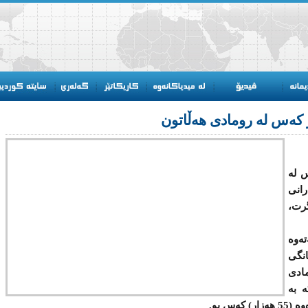
ەزار) كەس لە
رانی
رت،
ەوە
انگی
مادی
ە بە
س بو.