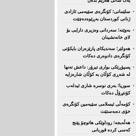
یەک ساڵی هەرێم بدەن''
سلێمانی؛ كۆنگرەی سێیەمی ئازادی
ژنانی كوردستان بەڕێوەدەچێت
بەوێنە؛ سەردانی وەزیری دارایی بۆ
لای خانەنشینان
هەولێر؛ سەندیكای پارێزەران بایكۆتی
كۆنگرەی دادوەری دەكات
پسپۆڕێكی بواری تیرۆر: داعش تەنها
لە شەڕی كۆڵان بە كۆڵان شارەزایە
سوریا؛ بەری نوسرە شاری ئیدلەب
كۆنتڕۆڵ دەكات
كۆمەڵی ئیسلامی سێیەمین كۆنگرەی
خۆی دەبەستێت
هەڵەبجە؛ روداوێکی هاتوچۆ پێنج
کەسی کردە قوربانی