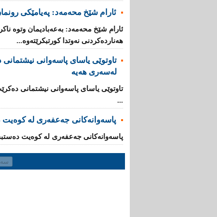
ئارام شێخ محەمەد: پەیامێکی رونمان
ئارام شێخ محەمەد: بەعەبادیمان وتوە ناکر
هه‌نارده‌كردنی‌ نه‌وتدا كورتبکرێته‌وه...
تاوتوێى یاسای پاسەوانی نیشتمانی دە
لەسەرى هەیە
تاوتوێى یاسای پاسەوانی نیشتمانی دەکرێت 
...
پاسەوانەکانی جەعفەری لە کوەیت 
پاسەوانەکانی جەعفەری لە کوەیت دەستبە