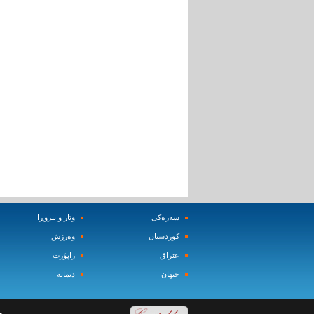
سه‌ره‌کی
وتار و بیروڕا
کوردستان
وه‌رزش‌
عێراق
راپۆرت
جیهان
دیمانه‌