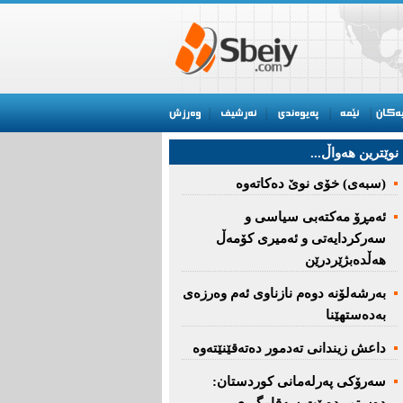
نوێترین هه‌واڵ...
(سبەى) خۆى نوێ دەکاتەوە
ئه‌مڕۆ مه‌كته‌بی‌ سیاسی‌ و
سه‌ركردایه‌تی‌ و ئه‌میری‌ كۆمه‌ڵ
هەڵدەبژێردرێن
به‌رشه‌لۆنه‌ دوه‌م نازناوی ئه‌م وه‌رزه‌ی
به‌ده‌ستهێنا
داعش زیندانی تەدمور دەتەقێنێتەوە
سەرۆكی پەرلەمانی كوردستان: