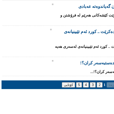
 گەیاندوەتە عەبادی
ێت كێشه‌كانی‌ هه‌رێم له فرۆشتن و
کرێت .. کورد ئەم تێبینیانەى
.. کورد ئەم تێبینیانەى لەسەرى هەیە
دەستبەسەر کران؟!
سەر کران؟!...
1