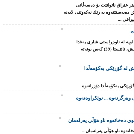
تر عێراق ناتوانێت بۆ دەسەڵاتی
دەبەستێتەوە بە رێك نەكەوتنی لایەنە
اقی....
ت
ەلویە لە ناوەڕاستی شاری بەغدا
دەکاتە ئامانج و بەپێی ئامارە سەرەتاییەکانیش، تائێستا (39) کەس بونەتە
ى داعش لە گۆڕێکی بەکۆمەڵدا
وەرگرتەوە ... نوێکراوەتەوە
وی دەخاتەوە ناو هۆڵی پەرلەمان
اتەوە ناو هۆڵی پەرلەمان...