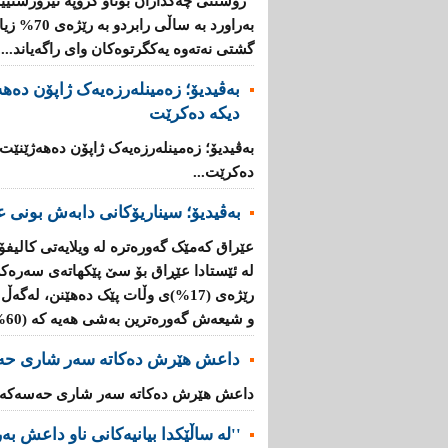
"رۆشتنی چەكداران بۆناو گروپە تیرۆرستیی
بەراورد بە
گشتی نەتەوە یەكگرتوەكان وای راگەیاند....
بەڤیدیۆ؛ زەمینلەرزەیەک ژاپۆن دەه
دیکە دەکرێت
بەڤیدیۆ؛ زەمینلەرزەیەک ژاپۆن دەهەژێنێت
دەکرێت...
بەڤیدیۆ؛ سیناریۆکانی دابەش بونی ع
عێراق کەمێک گەورەترە لە ویلایەتی کالیفۆ
لە ئێستادا عێڕاق بۆ سێ پێکهاتەی سەرەک
و شیعەش گەورەترین بەشی هەیە کە (60%)ە....
داعش هێرش دەکاتە سەر شاری حە
داعش هێرش دەکاتە سەر شاری حەسەکە..
''لە ساڵێکدا بیانیه‌كانی ناو داعش بەرێژەى (70%) زیاد