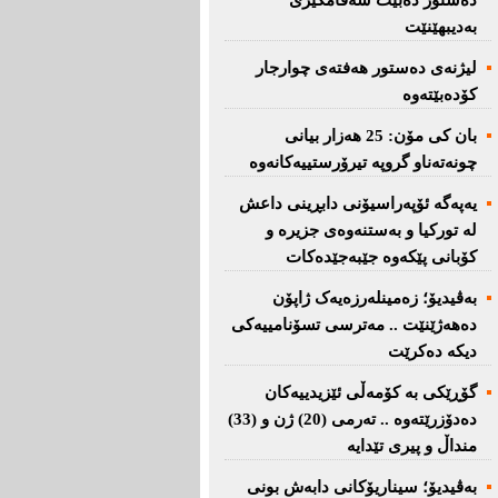
دەستور دەبێت سەقامگیری
بەدیبهێنێت
لیژنەی دەستور هەفتەی چوارجار
كۆدەبێتەوە
بان كی مۆن: 25 هەزار بیانی
چونەتەناو گروپە تیرۆرستییەكانەوە
یەپەگە ئۆپەراسیۆنی دابڕینی داعش
لە تورکیا و بەستنەوەی جزیرە و
کۆبانی پێکەوە جێبەجێدەکات
بەڤیدیۆ؛ زەمینلەرزەیەک ژاپۆن
دەهەژێنێت .. مەترسی تسۆنامییەکی
دیکە دەکرێت
گۆڕێکی بە کۆمەڵی ئێزیدییەکان
دەدۆزرێتەوە .. تەرمی (20) ژن و (33)
منداڵ و پیری تێدایە
بەڤیدیۆ؛ سیناریۆکانی دابەش بونی