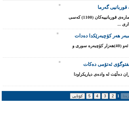
قوربانیی گەرما
شه‌پۆلی‌ گه‌رما له‌ هندستان به‌رده‌وامه‌ و ژماره‌ی‌ قوربانییه‌كان (1100) کەسی
ی‌ ...
یه‌كێتی‌ ئه‌وروپا داوا له‌ ئه‌ندامه‌كانی‌ ده‌كات ئه‌و (40)هه‌زار كۆچبه‌ره‌ سوری‌ و
‌ گفتوگۆی ئەتۆمی ده‌كات
ران ده‌ڵێت له‌ واده‌ی‌ دیاریكراودا
1