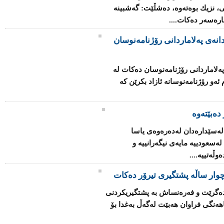
ی، نزیك بوه‌ته‌وه‌، ده‌شڵێت: گه‌شبینه‌
چاره‌سه‌ر ده‌كات....
انه‌ی په‌لاماردانی رۆژنامه‌نوسان
ه‌لاماردانی رۆژنامه‌نوسان ده‌كات له‌
‌و رۆژنامه‌نوسانه‌ ئازاد بكرێن كه‌
دەبێتەوە
 له‌سێداره‌دان له‌ده‌ره‌وه‌ی یاسا
‌سعودییه‌ مایه‌ی نیگه‌رانییه‌ و
ڵه‌تییه‌....
وار ساڵه‌ پشتگیری تیرۆر ده‌كات
ا ده‌گرێت و فه‌ره‌نساش به‌ پشتگیریكردنی
ه‌نگی فراوان هه‌بێت له‌گه‌ڵ به‌غدا بۆ