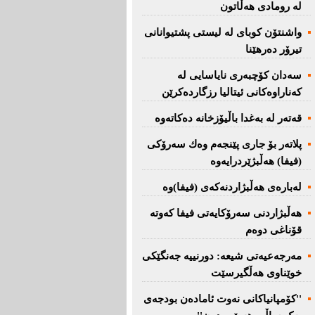
لە رومادی هەڵاتون
واشنتۆن كوبای لە لیستی پشتیوانانی
تیرۆر دەرهێنا
سەدان كۆچبەری نایاسایی لە
كەناراوەكانی ئیتالیا رزگاردەكرێن
قەتەر لە بەغدا باڵیۆزخانە دەكاتەوە
پلاتەر بۆ جاری پێنجەم وەك سەرۆكی
(فیفا) هەڵبژێردرایەوە
لەبارەی هەڵبژاردنەكەی (فیفا)وە
هەڵبژاردنی سەرۆكایەتی فیفا كەوتە
قۆناغی دوەم
مەرجەعیەتی شیعە: دورنییە جەنگێكی
خوێناوی هەڵگیرسێت
''کۆمپانیاکانی نەوت ئامادەن بودجەی