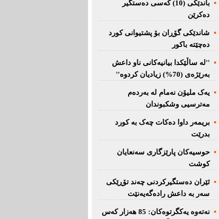
باندێکی (10) کەسى دەستگیر
دەکرێن
شاندێکى گۆڕان بۆ پشتیوانی کورد
دەچێتە باکور
''لە ساڵێکدا بیانیه‌كانی ناو داعش
بەرێژەى (70%) زیادیان کردوە''
یەک ملیۆن نەمام لە بەردەم
مەترسیی وشکبوندان
بریمه‌ر داوا دەکات چەک بە کورد
بدرێت
حوسیەکان پارێزگارى سەنعایان
کوشت
ئێران دەستگیرکردنى چه‌ند تۆڕێكی‌
سه‌ر به‌ داعش رادەگەیەنێت
نەتەوە یەكگرتوەكان: 85 هەزار كەس