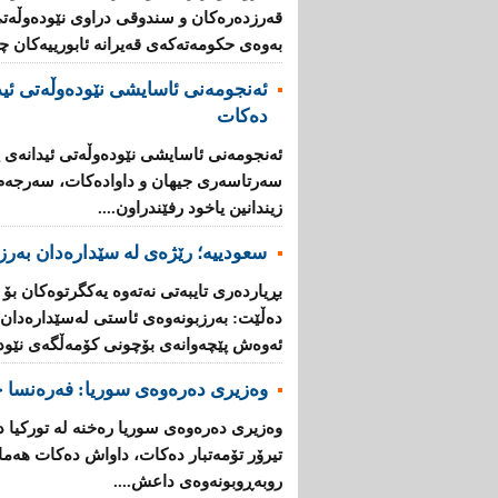
قه‌رزده‌ره‌كان‌ و سندوقی‌ دراوی‌ نێوده‌وڵه‌ت
به‌وه‌ی‌ حكومه‌ته‌كه‌ی‌ قه‌یرانه‌ ئابورییه‌كان 
ئه‌نجومه‌نی ئاسایشی نێوده‌وڵه‌تی ئید
ده‌كات
ئه‌نجومه‌نی ئاسایشی نێوده‌وڵه‌تی ئیدانه‌ی پ
سه‌رتاسه‌ری جیهان و داواده‌كات، سه‌رجه‌م ئه
زیندانین یاخود رفێندراون....
سعودییە؛ رێژەی لە سێدارەدان بەرز 
بڕیارده‌ری تایبه‌تی نه‌ته‌وه‌ یه‌كگرتوه‌كان بۆ
ده‌ڵێت: به‌رزبونه‌وه‌ی ئاستی له‌سێداره‌دان له
ئه‌وه‌ش پێچه‌وانه‌ی بۆچونی كۆمه‌ڵگه‌ی‌ نێوده‌و
وەزیری دەرەوەی سوریا: فه‌ره‌نسا چ
وه‌زیری ده‌ره‌وه‌ی سوریا ره‌خنه‌ له‌ توركی
تیرۆر تۆمه‌تبار ده‌كات، داواش ده‌كات هه‌ماه
روبه‌ڕوبونه‌وه‌ی داعش....