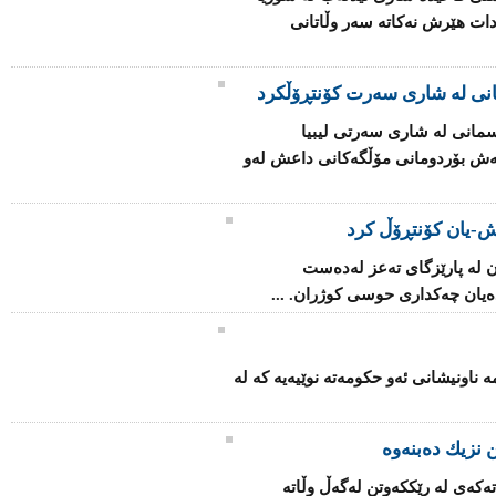
دات هێرش نەكاتە سەر وڵاتانی
انی لە شاری سەرت کۆنتڕۆڵکرد
مانی لە شاری سەرتی لیبیا
اتەش بۆردومانی مۆڵگەكانی داعش لەو
-یان كۆنتڕۆڵ كرد
 لە پارێزگای تەعز لەدەست
یان چەكداری حوسی كوژران. ...
ۆ بنیاتنانەوەی فینلەندا 2025" ئەمە ناونیشانی ئەو حكومەتە نوێیەیە كە لە
 نزیك ده‌بنه‌وه‌
كه‌ی‌ له‌ رێکكه‌وتن له‌گه‌ڵ وڵاته‌