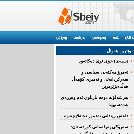
نوێترین هه‌واڵ...
(سبەى) خۆى نوێ دەکاتەوە
ئه‌مڕۆ مه‌كته‌بی‌ سیاسی‌ و
سه‌ركردایه‌تی‌ و ئه‌میری‌ كۆمه‌ڵ
هەڵدەبژێردرێن
به‌رشه‌لۆنه‌ دوه‌م نازناوی ئه‌م وه‌رزه‌ی
به‌ده‌ستهێنا
داعش زیندانی تەدمور دەتەقێنێتەوە
سەرۆكی پەرلەمانی كوردستان: