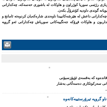
بازی رژێمی سوریا كوژراون و هاوكات لە باشوری حەسەكە، چەكدارانی
ویانە گوندی داودیە كۆنترۆڵ بكەن.
 چەکدارانی داعش لە هێرشەكانییدا ناوەندی شارەكەیان كردوەتە ئامانج و
داربون و هاوكات فڕۆكە جەنگییەکانی سوریاش چەکدارانی ئەو گروپە
قاندەوە كە بەقسەی ئۆپۆزسیۆنی
كانی سەركوتكاری دەسەڵاتی بەشار
.