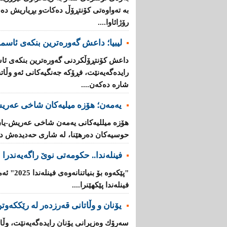
بە تەواوەتی كۆنتڕۆڵ دەكات‌و بڕیاریش دە
رۆژائاوا....
لیبیا؛ داعش گەورەترین بنكەی ئاسم
داعش كۆنتڕۆڵکردنی گەورەترین بنكەی ئاس
رایدەگەیەنێت، فڕۆكە جەنگیەكانی ئەو وڵ
شارە دەكەن....
یەمەن؛ هۆزە میلیەكان شاخی عەریش
هۆزە میللیەكانی یەمەن شاخی عەریش-یان
حوسیەكان دەرهێنا، لە شاری حەدیدەش دە
فینلەندا.. حكومەتی نوێ راگەیەندرا
"پێكەوە ب
فینلەندا پێكهێنرا....
یۆنان‌ و وڵاتانی‌ قه‌رزده‌ر له‌ رێککەوتن
سه‌رۆك وه‌زیرانی‌ یۆنان رایده‌گه‌یه‌نێت، وڵاته‌