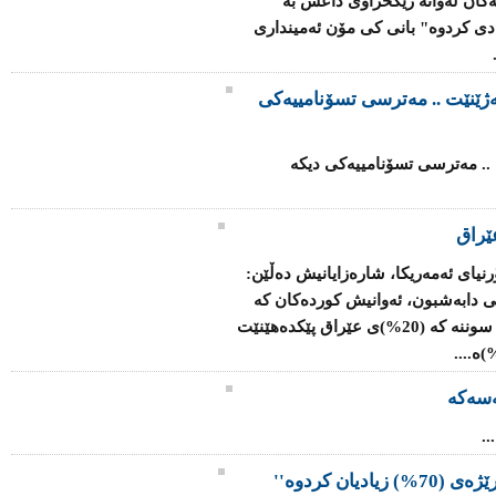
ەكان لەوانە رێكخراوی داعش بە
 ساڵی رابردو بە رێژەی 70% زیادی كردوە" بانی كی مۆن ئەمینداری
ەژێنێت .. مەترسی تسۆنامییەکی
 .. مەترسی تسۆنامییەکی دیکە
ێراق
رنیای ئەمەریکا، شارەزایانیش دەڵێن:
ی دابەشبون، ئەوانیش کوردەکان کە
رێژەی (17%)ی وڵات پێک دەهێنن، لەگەڵ سوننە کە (20%)ی عێراق پێکدەهێنێت
سەکە
.
یان کردوە''