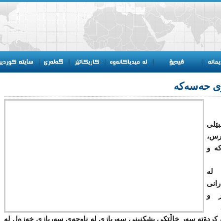
ی حەسەکە
ێلی
رس،
ە و
 لە
انی
ر و
ن كردۆتە سەر خاڵێكی پشكنینی سەربازی لە ناوچەی سەربازی خەزەل لە