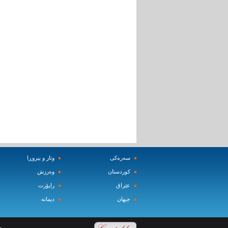
سه‌ره‌کی
وتار و بیروڕا
کوردستان
وه‌رزش‌
عێراق
راپۆرت
جیهان
دیمانه‌