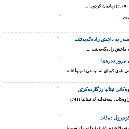
..
شت
سه‌ر به‌ داعش رادەگەیەنێت
‌ داعش رادەگەیەنێت ...
تیرۆر دەرهێنا
ی ناوی كوبای لە لیستی ئەو وڵاتانە
كانی ئیتالیا رزگاردەكرێن
هێزە هاوبەشەكانی یەكێتی ئەوروپا لە كەناراوەكانی سەقەلیە لە ئیتالیا (741)
ۆنتڕۆڵ دەكات
تی قاعیدە شاری ئیدلەب لە سوریا