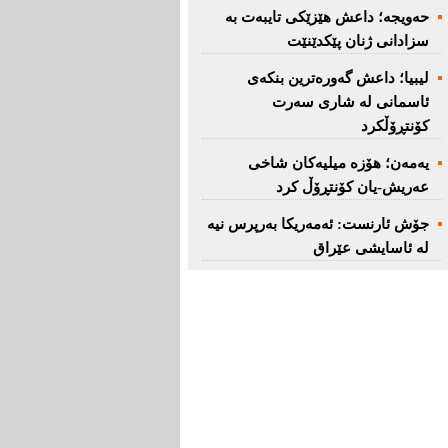
حەویجە؛ داعش هێزێكی تایبەت بە
سزادانی ژنان پێكدێنێت
لیبیا؛ داعش گەورەترین بنكەی
ئاسمانی لە شاری سەرت
کۆنتڕۆڵکرد
یەمەن؛ هۆزە میلیەكان شاخی
عەریش-یان كۆنتڕۆڵ كرد
جۆش ئارنست: ئەمەریكا بەرپرس نیە
لە ئاسایشی عێراق