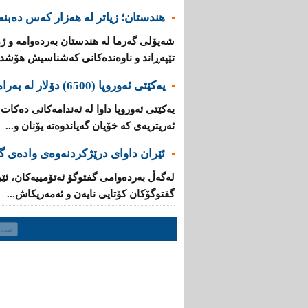
هندستان؛ زیاتر لە هەزار کەس دەبنە 
تێپه‌ڕاند و ناوه‌نده‌كانی‌ كه‌شناسیش هۆشدار
یه‌كێتی‌ ئه‌وروپا (6500) دۆلار له‌ به‌رامبه‌ر هه‌ر كۆچبه‌رێكدا ده‌دات
ئه‌ریتریه‌ی‌ کە خۆیان گه‌یاندوه‌ته‌ یۆنان و...
ئێران داوای‌ درێژكردنه‌وه‌ی‌ واده‌ی
له‌گه‌ڵ به‌رده‌وامی‌ گفتوگۆ ئه‌تۆمییه‌كان، ئێ
گفتوگۆكان كۆتایی‌ نایه‌ن و ئەمەریکاش...