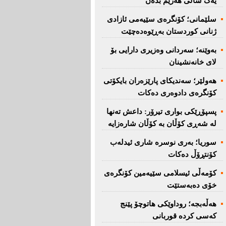
یەک ساڵی هەرێم بدەن''
سلێمانی؛ كۆنگرەی سێیەمی ئازادی
ژنانی كوردستان بەڕێوەدەچێت
بەوێنە؛ سەردانی وەزیری دارایی بۆ
لای خانەنشینان
هەولێر؛ سەندیكای پارێزەران بایكۆتی
كۆنگرەی دادوەری دەكات
پسپۆڕێكی بواری تیرۆر: داعش تەنها
لە شەڕی كۆڵان بە كۆڵان شارەزایە
سوریا؛ بەری نوسرە شاری ئیدلەب
كۆنتڕۆڵ دەكات
كۆمەڵی ئیسلامی سێیەمین كۆنگرەی
خۆی دەبەستێت
هەڵەبجە؛ روداوێکی هاتوچۆ پێنج
کەسی کردە قوربانی