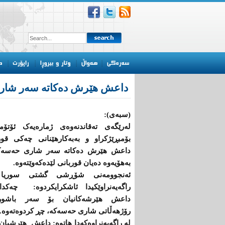
داعش هێرش دەکاتە سەر شار
(سبەی):
لەرێگەی تەقاندنەوەی ژمارەیەک ئۆتۆمب
بۆمبڕێژکراو و بەبەکارهێنانی چەکی قو
داعش هێرش دەکاتە سەر شاری حەسەک
بەهۆیەوە دەیان قوربانی لێدەکەوێتەوە.
ئەنجوومەنی شۆڕشی گشتی سوریا
راگەیەنراوێكیدا ئاشکرایکردوە: چەكدار
داعش هێرشەكانیان بۆ سەر باشو
رۆژهەڵاتی شاری حەسەكە، چڕ كردوەتەوە.
لە راگەیەنراوەكەدا هاتوە: داعش هێرشیا