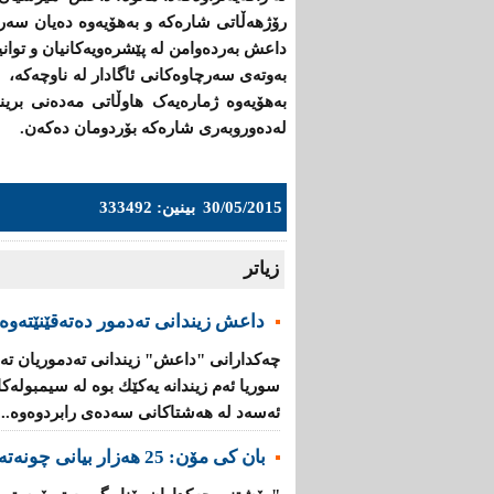
رۆژهەڵاتی شارەكە و بەهۆیەوە دەیان سەر
داعش بەردەوامن لە پێشرەویەكانیان و توانی
‌بەوتەی سەرچاوەکانی ئاگادار لە ناوچەکە،
بەهۆیەوە ژمارەیەک هاوڵاتی مەدەنی برین
لەدەوروبەری شارەكە بۆردومان دەكەن.
30/05/2015
بینین: 333492
زیاتر
داعش زیندانی تەدمور دەتەقێنێتەوە
چەكدارانی "داعش" زیندانی تەدموریان تە
سوریا ئەم زیندانە یەكێك بوە لە سیمبولە
ئەسەد لە هەشتاكانی سەدەی رابردوەوە...
بان كی مۆن: 25 هەزار بیانی چونەتەناو گروپە تیرۆرستییەكانەوە