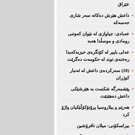
عێراق
داعش هێرش دەکاتە سەر شاری
حەسەکە
عه‌بادی: جیاوازی له‌ نێوان کەوتنی
رومادی و موسڵدا هه‌یه‌
عەلی باپیر لە کۆنگرەی حیزبەکەیدا
رەخنەی توند لە حکومەت دەگرێت
(20) سه‌ركرده‌ی داعش لە ئەنبار
کوژران
پێشمەرگە شكست بە هێرشێكی
داعش دەهێنێت
هەرێم و بیلاروسیا پرۆتۆکۆڵێکیان واژۆ
کرد
بیرلسكۆنی: میلان نافرۆشین