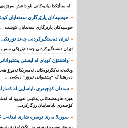
"لە ساڵێکدا بیانیه‌كانی ناو داعش بەرێژەى (70%) زیادیان کردوە".
حوسیەکان پارێزگارى سەنعایان کو
حوسیەکان پارێزگارى سەنعایان کوشت ...
ئێران دەستگیرکردنى چه‌ند تۆڕێكی‌ 
ئێران دەستگیرکردنى چه‌ند تۆڕێكی‌ سه‌ر به
واشنتۆن كوبای لە لیستی پشتیوانانی 
ویلایەتە یەكگرتوەكانی ئەمەریكا ئەمڕۆ هەین
دەرهێنا كە "پشتیوانی تیرۆر" دەكەن....
سەدان كۆچبەری نایاسایی لە كەناراوە
كۆچبەری نایاساییان رزگاركرد....
سوریا؛ بەری نوسرە شاری ئیدلەب ك
بەرەی نوسرەی سەر بە رێكخراوی تیرۆریس