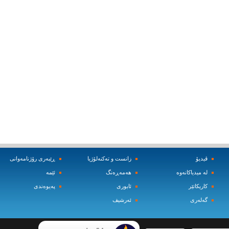
ڤیدیۆ
زانست و ته‌کنه‌لۆژیا
ڕێبه‌ری رۆژنامه‌وانی
له‌ میدیاکانه‌وه‌
هه‌مه‌ڕه‌نگ
ئێمه‌
کاریکاتێر
ئابوری
په‌یوه‌ندی
گه‌له‌ری
ئه‌رشیف