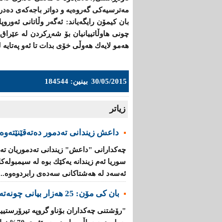
مه‌ترسیه‌كی گه‌روه‌یه‌‌ و دواتر باجه‌كه‌ی‌ ده‌د
بان كیمۆن رایگه‌یاند: ئه‌گه‌ر وڵاتانی ئه‌وروپ
چونی هاوڵاتییانیان بۆ شه‌ڕكردن له‌ عێراق ‌و 
هه‌مو لایه‌ك هه‌وڵی خۆی بدات تا ئه‌و په‌تایه‌
30/05/2015
بینین: 184544
زیاتر
داعش زیندانی تەدمور دەتەقێنێتەوە
چەكدارانی "داعش" زیندانی تەدموریان تە
سوریا ئەم زیندانە یەكێك بوە لە سیمبولە
ئەسەد لە هەشتاكانی سەدەی رابردوەوە...
بان كی مۆن: 25 هەزار بیانی چونەتەناو گروپە تیرۆرستییەكانەوە
"رۆشتنی چەكداران بۆناو گروپە تیرۆرستیی