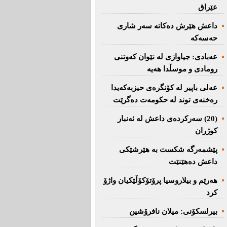
عێراق
داعش هێرش دەکاتە سەر شاری
حەسەکە
عه‌بادی: جیاوازی له‌ نێوان کەوتنی
رومادی و موسڵدا هه‌یه‌
عەلی باپیر لە کۆنگرەی حیزبەکەیدا
رەخنەی توند لە حکومەت دەگرێت
(20) سه‌ركرده‌ی داعش لە ئەنبار
کوژران
پێشمەرگە شكست بە هێرشێكی
داعش دەهێنێت
هەرێم و بیلاروسیا پرۆتۆکۆڵێکیان واژۆ
کرد
بیرلسكۆنی: میلان نافرۆشین