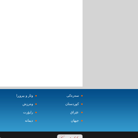
سه‌ره‌کی
وتار و بیروڕا
کوردستان
وه‌رزش‌
عێراق
راپۆرت
جیهان
دیمانه‌