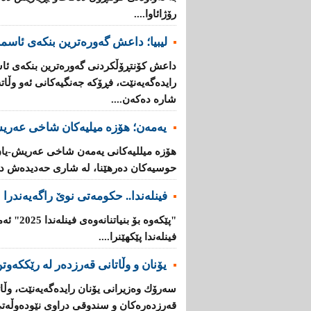
رۆژائاوا....
لیبیا؛ داعش گەورەترین بنكەی ئاسم
داعش كۆنتڕۆڵکردنی گەورەترین بنكەی ئاس
رایدەگەیەنێت، فڕۆكە جەنگیەكانی ئەو وڵ
شارە دەكەن....
یەمەن؛ هۆزە میلیەكان شاخی عەریش
هۆزە میللیەكانی یەمەن شاخی عەریش-یان
حوسیەكان دەرهێنا، لە شاری حەدیدەش دە
فینلەندا.. حكومەتی نوێ راگەیەندرا
"پێكەوە ب
فینلەندا پێكهێنرا....
یۆنان‌ و وڵاتانی‌ قه‌رزده‌ر له‌ رێککەوتن
سه‌رۆك وه‌زیرانی‌ یۆنان رایده‌گه‌یه‌نێت، وڵاته‌
قه‌رزده‌ره‌كان‌ و سندوقی‌ دراوی‌ نێوده‌وڵه‌ت