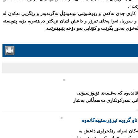
رێت".
ا كاری جدی نه‌كه‌ن ‌و رێوشوێنی توندوتۆڵ نه‌گرنه‌به‌ر ‌و رێگریی نه‌كه‌ن له‌
سوریا، ئه‌وا په‌تای تیرۆر‌ و داعش لێیان نزیكتر ده‌بێته‌وه‌، بۆیه‌ پێویسته‌
 له‌خۆی به‌دور بگرێت‌ و كۆتایی بەو دۆخە پێبهێنرێت.
قاندەوە كە بەقسەی ئۆپۆزسیۆنی
كانی سەركوتكاری دەسەڵاتی بەشار
.
ەكان لەوانە رێكخراوی داعش بە