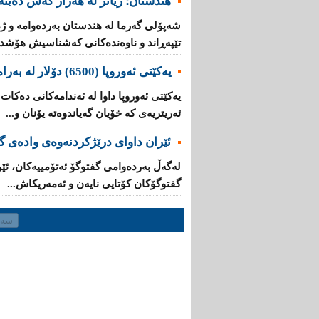
هندستان؛ زیاتر لە هەزار کەس دەبنە 
تێپه‌ڕاند و ناوه‌نده‌كانی‌ كه‌شناسیش هۆشدار
یه‌كێتی‌ ئه‌وروپا (6500) دۆلار له‌ به‌رامبه‌ر هه‌ر كۆچبه‌رێكدا ده‌دات
ئه‌ریتریه‌ی‌ کە خۆیان گه‌یاندوه‌ته‌ یۆنان و...
ئێران داوای‌ درێژكردنه‌وه‌ی‌ واده‌ی
له‌گه‌ڵ به‌رده‌وامی‌ گفتوگۆ ئه‌تۆمییه‌كان، ئێ
گفتوگۆكان كۆتایی‌ نایه‌ن و ئەمەریکاش...