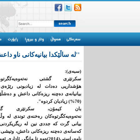
''لە ساڵێکدا بیانیه‌كانی ناو داعش بەرێژەى (70
(سبەی):
سكرتێری گشتی نه‌ته‌وه‌یه‌كگرتوه‌
هۆشداریی ده‌دات له‌ زیادبونی رێژه‌ی‌ 
بیانیانه‌ی‌ ده‌چنه‌ ریزه‌كانی داعش ‌و ده‌شڵ
(70%) زیادیان كردوه‌".
بان كیمۆن، سكرتێری گش
نه‌ته‌وه‌یه‌كگرتوه‌كان ره‌خنه‌ی‌ توندی له‌ وڵ
بیانی گرت كه‌ جددی نین له‌ ریگریکردنی
كه‌سانه‌ی‌ ده‌چنه‌ ریزه‌كانی داعش، وتیشی: 