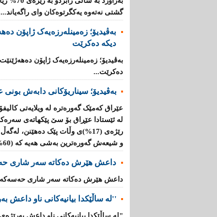
بەراورد بە
گشتی نەتەوە یەكگرتوەكان وای راگەیاند....
بەڤیدیۆ؛ زەمینلەرزەیەک ژاپۆن دەه
دیکە دەکرێت
بەڤیدیۆ؛ زەمینلەرزەیەک ژاپۆن دەهەژێنێت
دەکرێت...
بەڤیدیۆ؛ سیناریۆکانی دابەش بونی ع
عێراق کەمێک گەورەترە لە ویلایەتی کالیفۆ
لە ئێستادا عێڕاق بۆ سێ پێکهاتەی سەرەک
و شیعەش گەورەترین بەشی هەیە کە (60%)ە....
داعش هێرش دەکاتە سەر شاری حە
داعش هێرش دەکاتە سەر شاری حەسەکە..
''لە ساڵێکدا بیانیه‌كانی ناو داعش بەرێژەى (70%) زیاد
"لە ساڵێکدا بیانیه‌كانی ناو داعش بەرێژەى (70%) زیادیان کردوە".