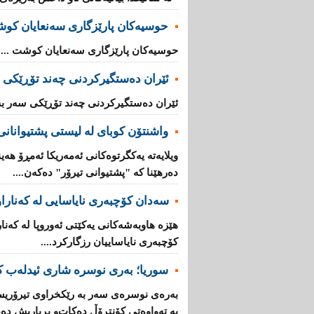
حوسیەکان پارێزگارى سەنعایان کو
حوسیەکان پارێزگارى سەنعایان کوشت ...
ئێران دەستگیرکردنى چه‌ند تۆڕێكی‌ 
ئێران دەستگیرکردنى چه‌ند تۆڕێكی‌ سه‌ر به
واشنتۆن كوبای لە لیستی پشتیوانانی 
ویلایەتە یەكگرتوەكانی ئەمەریكا ئەمڕۆ هەین
دەرهێنا كە "پشتیوانی تیرۆر" دەكەن....
سەدان كۆچبەری نایاسایی لە كەناراوە
كۆچبەری نایاساییان رزگاركرد....
سوریا؛ بەری نوسرە شاری ئیدلەب ك
بەرەی نوسرەی سەر بە رێكخراوی تیرۆریس
بە تەواوەتی كۆنتڕۆڵ دەكات‌و بڕیاریش دە