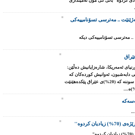
 ساڵی رابردو بە رێژەی 70% زیادی كردوە" بانی كی مۆن ئەمینداری
ەژێنێت .. مەترسی تسۆنامییەکی
 .. مەترسی تسۆنامییەکی دیکە
ێراق
رنیای ئەمەریکا، شارەزایانیش دەڵێن:
ی دابەشبون، ئەوانیش کوردەکان کە
رێژەی (17%)ی وڵات پێک دەهێنن، لەگەڵ سوننە کە (20%)ی عێراق پێکدەهێنێت
سەکە
.
یان کردوە''
..