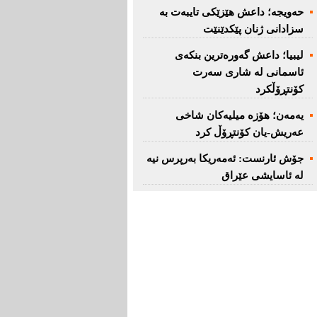
حەویجە؛ داعش هێزێكی تایبەت بە
سزادانی ژنان پێكدێنێت
لیبیا؛ داعش گەورەترین بنكەی
ئاسمانی لە شاری سەرت
کۆنتڕۆڵکرد
یەمەن؛ هۆزە میلیەكان شاخی
عەریش-یان كۆنتڕۆڵ كرد
جۆش ئارنست: ئەمەریكا بەرپرس نیە
لە ئاسایشی عێراق