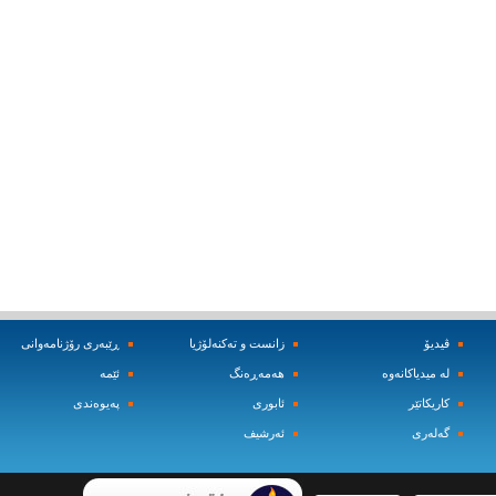
ڤیدیۆ
زانست و ته‌کنه‌لۆژیا
ڕێبه‌ری رۆژنامه‌وانی
له‌ میدیاکانه‌وه‌
هه‌مه‌ڕه‌نگ
ئێمه‌
کاریکاتێر
ئابوری
په‌یوه‌ندی
گه‌له‌ری
ئه‌رشیف