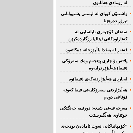
لە رومادی هەڵاتون
واشنتۆن كوبای لە لیستی پشتیوانانی
تیرۆر دەرهێنا
سەدان كۆچبەری نایاسایی لە
كەناراوەكانی ئیتالیا رزگاردەكرێن
قەتەر لە بەغدا باڵیۆزخانە دەكاتەوە
پلاتەر بۆ جاری پێنجەم وەك سەرۆكی
(فیفا) هەڵبژێردرایەوە
لەبارەی هەڵبژاردنەكەی (فیفا)وە
هەڵبژاردنی سەرۆكایەتی فیفا كەوتە
قۆناغی دوەم
مەرجەعیەتی شیعە: دورنییە جەنگێكی
خوێناوی هەڵگیرسێت
''کۆمپانیاکانی نەوت ئامادەن بودجەی