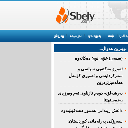
نوێترین هه‌واڵ...
(سبەى) خۆى نوێ دەکاتەوە
ئه‌مڕۆ مه‌كته‌بی‌ سیاسی‌ و
سه‌ركردایه‌تی‌ و ئه‌میری‌ كۆمه‌ڵ
هەڵدەبژێردرێن
به‌رشه‌لۆنه‌ دوه‌م نازناوی ئه‌م وه‌رزه‌ی
به‌ده‌ستهێنا
داعش زیندانی تەدمور دەتەقێنێتەوە
سەرۆكی پەرلەمانی كوردستان: