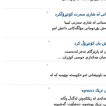
انی لە شاری سەرت کۆنتڕۆڵکرد
مانی لە شاری سەرتی لیبیا
اتەش بۆردومانی مۆڵگەكانی داعش لەو
-یان كۆنتڕۆڵ كرد
 لە پارێزگای تەعز لەدەست
یان چەكداری حوسی كوژران. ...
ۆ بنیاتنانەوەی فینلەندا 2025" ئەمە ناونیشانی ئەو حكومەتە نوێیەیە كە لە
 نزیك ده‌بنه‌وه‌
كه‌ی‌ له‌ رێکكه‌وتن له‌گه‌ڵ وڵاته‌
ی، نزیك بوه‌ته‌وه‌، ده‌شڵێت: گه‌شبینه‌