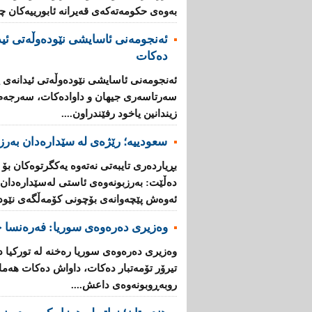
به‌وه‌ی‌ حكومه‌ته‌كه‌ی‌ قه‌یرانه‌ ئابورییه‌كان 
ئه‌نجومه‌نی ئاسایشی نێوده‌وڵه‌تی ئید
ده‌كات
ئه‌نجومه‌نی ئاسایشی نێوده‌وڵه‌تی ئیدانه‌ی پ
سه‌رتاسه‌ری جیهان و داواده‌كات، سه‌رجه‌م ئه
زیندانین یاخود رفێندراون....
سعودییە؛ رێژەی لە سێدارەدان بەرز 
بڕیارده‌ری تایبه‌تی نه‌ته‌وه‌ یه‌كگرتوه‌كان بۆ
ده‌ڵێت: به‌رزبونه‌وه‌ی ئاستی له‌سێداره‌دان له
ئه‌وه‌ش پێچه‌وانه‌ی بۆچونی كۆمه‌ڵگه‌ی‌ نێوده‌و
وەزیری دەرەوەی سوریا: فه‌ره‌نسا چ
وه‌زیری ده‌ره‌وه‌ی سوریا ره‌خنه‌ له‌ توركی
تیرۆر تۆمه‌تبار ده‌كات، داواش ده‌كات هه‌ماه
روبه‌ڕوبونه‌وه‌ی داعش....