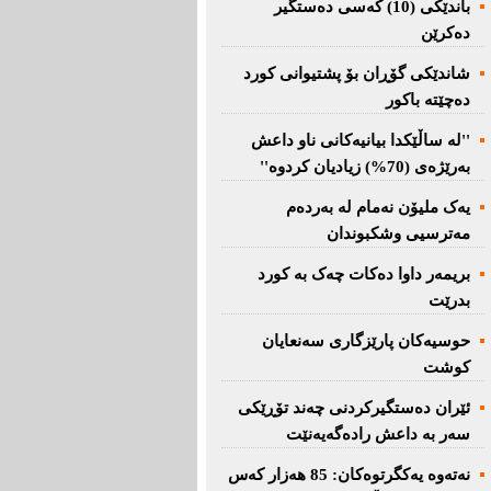
باندێکی (10) کەسى دەستگیر
دەکرێن
شاندێکى گۆڕان بۆ پشتیوانی کورد
دەچێتە باکور
''لە ساڵێکدا بیانیه‌كانی ناو داعش
بەرێژەى (70%) زیادیان کردوە''
یەک ملیۆن نەمام لە بەردەم
مەترسیی وشکبوندان
بریمه‌ر داوا دەکات چەک بە کورد
بدرێت
حوسیەکان پارێزگارى سەنعایان
کوشت
ئێران دەستگیرکردنى چه‌ند تۆڕێكی‌
سه‌ر به‌ داعش رادەگەیەنێت
نەتەوە یەكگرتوەكان: 85 هەزار كەس