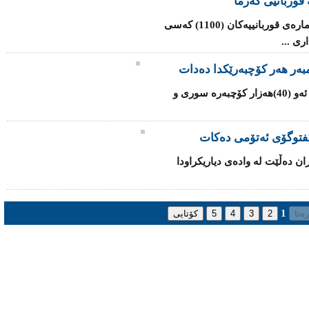
قوربانیی گەرما
شه‌پۆلی‌ گه‌رما له‌ هندستان به‌رده‌وامه‌ و ژماره‌ی‌ قوربانییه‌كان (1100) کەسی
ی‌ ...
یه‌كێتی‌ ئه‌وروپا داوا له‌ ئه‌ندامه‌كانی‌ ده‌كات ئه‌و (40)هه‌زار كۆچبه‌ره‌ سوری‌ و
‌ گفتوگۆی ئەتۆمی ده‌كات
ران ده‌ڵێت له‌ واده‌ی‌ دیاریكراودا
1