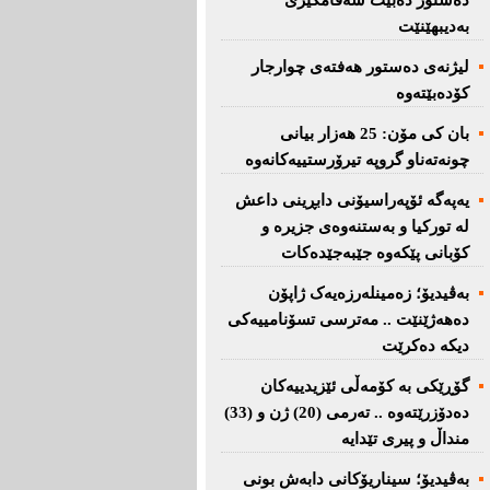
دەستور دەبێت سەقامگیری
بەدیبهێنێت
لیژنەی دەستور هەفتەی چوارجار
كۆدەبێتەوە
بان كی مۆن: 25 هەزار بیانی
چونەتەناو گروپە تیرۆرستییەكانەوە
یەپەگە ئۆپەراسیۆنی دابڕینی داعش
لە تورکیا و بەستنەوەی جزیرە و
کۆبانی پێکەوە جێبەجێدەکات
بەڤیدیۆ؛ زەمینلەرزەیەک ژاپۆن
دەهەژێنێت .. مەترسی تسۆنامییەکی
دیکە دەکرێت
گۆڕێکی بە کۆمەڵی ئێزیدییەکان
دەدۆزرێتەوە .. تەرمی (20) ژن و (33)
منداڵ و پیری تێدایە
بەڤیدیۆ؛ سیناریۆکانی دابەش بونی