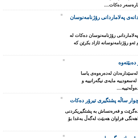
چاره‌سه‌ر ده‌كات....
انه‌ی په‌لاماردانی رۆژنامه‌نوسان
ه‌لاماردانی رۆژنامه‌نوسان ده‌كات له‌
‌و رۆژنامه‌نوسانه‌ ئازاد بكرێن كه‌
دەبێتەوە
 له‌سێداره‌دان له‌ده‌ره‌وه‌ی یاسا
‌سعودییه‌ مایه‌ی نیگه‌رانییه‌ و
ڵه‌تییه‌....
وار ساڵه‌ پشتگیری تیرۆر ده‌كات
ا ده‌گرێت و فه‌ره‌نساش به‌ پشتگیریكردنی
ه‌نگی فراوان هه‌بێت له‌گه‌ڵ به‌غدا بۆ