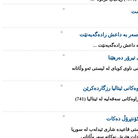
شت
سه‌ر به‌ داعش رادەگەیەنێت
‌ داعش رادەگەیەنێت ...
تیرۆر دەرهێنا
ی ناوی كوبای لە لیستی ئەو وڵاتانە
كانی ئیتالیا رزگاردەكرێن
هێزە هاوبەشەكانی یەكێتی ئەوروپا لە كەناراوەكانی سەقەلیە لە ئیتالیا (741)
ۆنتڕۆڵ دەكات
تی قاعیدە شاری ئیدلەب لە سوریا
دات هێرش نەكاتە سەر وڵاتانی