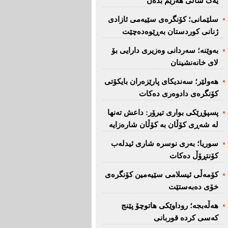
یەک ساڵی هەرێم بدەن''
سلێمانی؛ كۆنگرەی سێیەمی ئازادی
ژنانی كوردستان بەڕێوەدەچێت
بەوێنە؛ سەردانی وەزیری دارایی بۆ
لای خانەنشینان
هەولێر؛ سەندیكای پارێزەران بایكۆتی
كۆنگرەی دادوەری دەكات
پسپۆڕێكی بواری تیرۆر: داعش تەنها
لە شەڕی كۆڵان بە كۆڵان شارەزایە
سوریا؛ بەری نوسرە شاری ئیدلەب
كۆنتڕۆڵ دەكات
كۆمەڵی ئیسلامی سێیەمین كۆنگرەی
خۆی دەبەستێت
هەڵەبجە؛ روداوێکی هاتوچۆ پێنج
کەسی کردە قوربانی