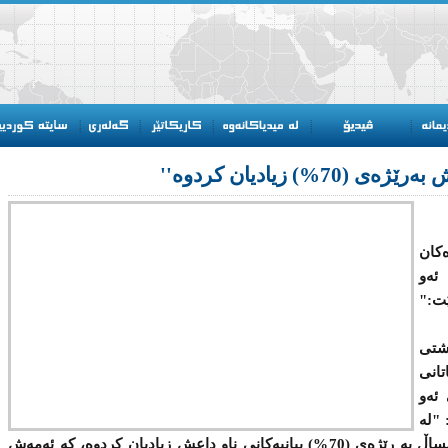
%) زیادیان کردوە''
كان
ئه‌و
ێت:"
تی
اتانی
 ئەو
"له‌
ناوەڕ‌استی(2014)ه‌وه‌ تا مانگی ئاداری ئه‌مساڵ بە رێژەى (70%) بیانیه‌كانی ناو داعش زیادیان كردوه‌، كه‌ ئه‌مه‌ش