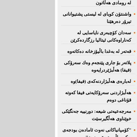
لە رومادی هەڵاتون
واشنتۆن كوبای لە لیستی پشتیوانانی
تیرۆر دەرهێنا
سەدان كۆچبەری نایاسایی لە
كەناراوەكانی ئیتالیا رزگاردەكرێن
قەتەر لە بەغدا باڵیۆزخانە دەكاتەوە
پلاتەر بۆ جاری پێنجەم وەك سەرۆكی
(فیفا) هەڵبژێردرایەوە
لەبارەی هەڵبژاردنەكەی (فیفا)وە
هەڵبژاردنی سەرۆكایەتی فیفا كەوتە
قۆناغی دوەم
مەرجەعیەتی شیعە: دورنییە جەنگێكی
خوێناوی هەڵگیرسێت
''کۆمپانیاکانی نەوت ئامادەن بودجەی