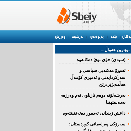
نوێترین هه‌واڵ...
(سبەى) خۆى نوێ دەکاتەوە
ئه‌مڕۆ مه‌كته‌بی‌ سیاسی‌ و
سه‌ركردایه‌تی‌ و ئه‌میری‌ كۆمه‌ڵ
هەڵدەبژێردرێن
به‌رشه‌لۆنه‌ دوه‌م نازناوی ئه‌م وه‌رزه‌ی
به‌ده‌ستهێنا
داعش زیندانی تەدمور دەتەقێنێتەوە
سەرۆكی پەرلەمانی كوردستان: