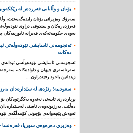
یۆنان‌ و وڵاتانی‌ قه‌رزده‌ر له‌ رێککەوتن
سه‌رۆك وه‌زیرانی‌ یۆنان رایده‌گه‌یه‌نێت، وڵاته‌
قه‌رزده‌ره‌كان‌ و سندوقی‌ دراوی‌ نێوده‌وڵه‌ت
به‌وه‌ی‌ حكومه‌ته‌كه‌ی‌ قه‌یرانه‌ ئابورییه‌كان 
ئه‌نجومه‌نی ئاسایشی نێوده‌وڵه‌تی ئید
ده‌كات
ئه‌نجومه‌نی ئاسایشی نێوده‌وڵه‌تی ئیدانه‌ی پ
سه‌رتاسه‌ری جیهان و داواده‌كات، سه‌رجه‌م ئه
زیندانین یاخود رفێندراون....
سعودییە؛ رێژەی لە سێدارەدان بەرز 
بڕیارده‌ری تایبه‌تی نه‌ته‌وه‌ یه‌كگرتوه‌كان بۆ
ده‌ڵێت: به‌رزبونه‌وه‌ی ئاستی له‌سێداره‌دان له
ئه‌وه‌ش پێچه‌وانه‌ی بۆچونی كۆمه‌ڵگه‌ی‌ نێوده‌و
وەزیری دەرەوەی سوریا: فه‌ره‌نسا چ