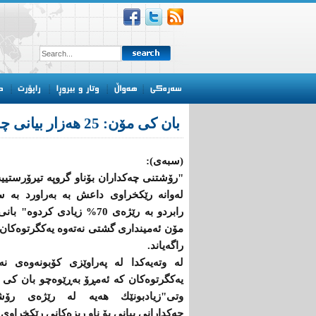
بان كی مۆن: 25 هەزار بیانی چونەتەناو گروپە تیرۆرستییەكانەوە
(سبەی):
"رۆشتنی چەكداران بۆناو گروپە تیرۆرستیی
لەوانە رێكخراوی داعش بە بەراورد بە س
رابردو بە رێژەی 70% زیادی كردوە" ب
مۆن ئەمینداری گشتی نەتەوە یەكگرتوەكان
راگەیاند.
لە وتەیەكدا لە پەراوێزی كۆبونەوەی نە
یەكگرتوەكان كە ئەمڕۆ بەڕێوەچو بان كی
وتی"زیادبونێك هەیە لە رێژەی رۆش
چەكدارانی بیانی بۆ ناو ریزەكانی رێكخراوی