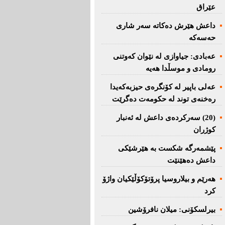
عێراق
داعش هێرش دەکاتە سەر شاری
حەسەکە
عه‌بادی: جیاوازی له‌ نێوان کەوتنی
رومادی و موسڵدا هه‌یه‌
عەلی باپیر لە کۆنگرەی حیزبەکەیدا
رەخنەی توند لە حکومەت دەگرێت
(20) سه‌ركرده‌ی داعش لە ئەنبار
کوژران
پێشمەرگە شكست بە هێرشێكی
داعش دەهێنێت
هەرێم و بیلاروسیا پرۆتۆکۆڵێکیان واژۆ
کرد
بیرلسكۆنی: میلان نافرۆشین