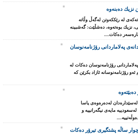
 نزیك ده‌بنه‌وه‌
كه‌ی‌ له‌ رێکكه‌وتن له‌گه‌ڵ وڵاته‌
ی، نزیك بوه‌ته‌وه‌، ده‌شڵێت: گه‌شبینه‌
چاره‌سه‌ر ده‌كات....
انه‌ی په‌لاماردانی رۆژنامه‌نوسان
ه‌لاماردانی رۆژنامه‌نوسان ده‌كات له‌
‌و رۆژنامه‌نوسانه‌ ئازاد بكرێن كه‌
دەبێتەوە
 له‌سێداره‌دان له‌ده‌ره‌وه‌ی یاسا
‌سعودییه‌ مایه‌ی نیگه‌رانییه‌ و
ڵه‌تییه‌....
وار ساڵه‌ پشتگیری تیرۆر ده‌كات