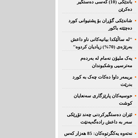
باندێکی (10) کەسى دەستگیر
دەکرێن
شاندێکى گۆڕان بۆ پشتیوانی کورد
دەچێتە باکور
''لە ساڵێکدا بیانیه‌كانی ناو داعش
بەرێژەى (70%) زیادیان کردوە''
یەک ملیۆن نەمام لە بەردەم
مەترسیی وشکبوندان
بریمه‌ر داوا دەکات چەک بە کورد
بدرێت
حوسیەکان پارێزگارى سەنعایان
کوشت
ئێران دەستگیرکردنى چه‌ند تۆڕێكی‌
سه‌ر به‌ داعش رادەگەیەنێت
نەتەوە یەكگرتوەكان: 85 هەزار كەس