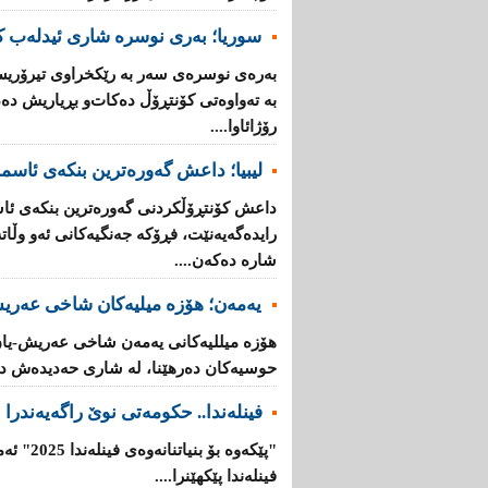
سوریا؛ بەری نوسرە شاری ئیدلەب ك
بەرەی نوسرەی سەر بە رێكخراوی تیرۆریس
بە تەواوەتی كۆنتڕۆڵ دەكات‌و بڕیاریش دە
رۆژائاوا....
لیبیا؛ داعش گەورەترین بنكەی ئاسم
داعش كۆنتڕۆڵکردنی گەورەترین بنكەی ئاس
رایدەگەیەنێت، فڕۆكە جەنگیەكانی ئەو وڵ
شارە دەكەن....
یەمەن؛ هۆزە میلیەكان شاخی عەریش
هۆزە میللیەكانی یەمەن شاخی عەریش-یان
حوسیەكان دەرهێنا، لە شاری حەدیدەش دە
فینلەندا.. حكومەتی نوێ راگەیەندرا
"پێكەوە ب
فینلەندا پێكهێنرا....