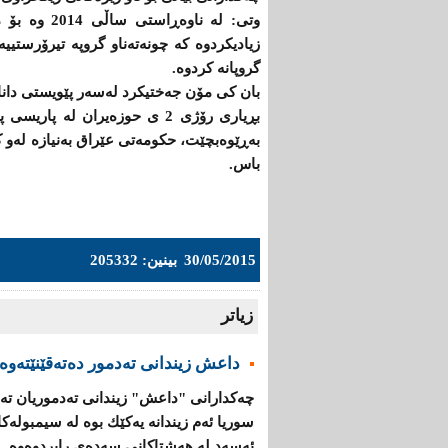
گروپانە كردوە.
بان كی مۆن جەختیكرد لەسەر پێویستی دانانی
بڕیاری رۆژی 2 ی حوزەیران لە
بەڕێوەبچێت، حكومەتی عێراق بەنیازە لەو كۆ
باس.
30/05/2015
بینین: 205332
زیاتر
داعش زیندانی تەدمور دەتەقێنێتەوە
چەكدارانی "داعش" زیندانی تەدموریان تە
سوریا ئەم زیندانە یەكێك بوە لە سیمبولە
ئەسەد لە هەشتاكانی سەدەی رابردوەوە...