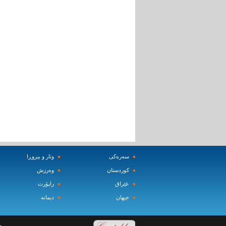
سه‌ره‌کی
وتار و بیروڕا
کوردستان
وه‌رزش‌
عێراق
راپۆرت
جیهان
دیمانه‌