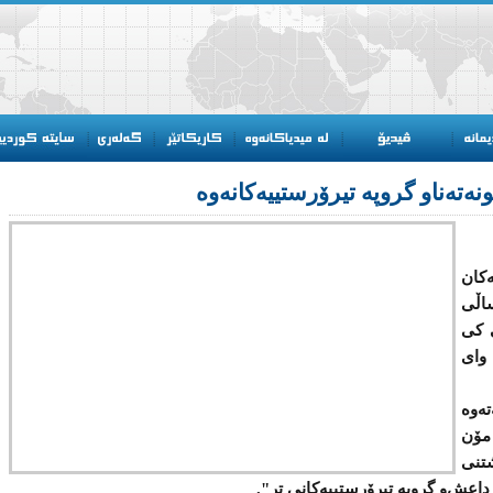
ەكان
اڵی
انی كی
 وای
تەوە
 مۆن
تنی
 داعش‌و گروپە تیرۆرستییەكانی تر".