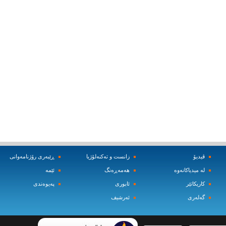
ڤیدیۆ
زانست و ته‌کنه‌لۆژیا
ڕێبه‌ری رۆژنامه‌وانی
له‌ میدیاکانه‌وه‌
هه‌مه‌ڕه‌نگ
ئێمه‌
کاریکاتێر
ئابوری
په‌یوه‌ندی
گه‌له‌ری
ئه‌رشیف