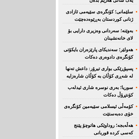
یەک ساڵی هەرێم بدەن''
سلێمانی؛ كۆنگرەی سێیەمی ئازادی
ژنانی كوردستان بەڕێوەدەچێت
بەوێنە؛ سەردانی وەزیری دارایی بۆ
لای خانەنشینان
هەولێر؛ سەندیكای پارێزەران بایكۆتی
كۆنگرەی دادوەری دەكات
پسپۆڕێكی بواری تیرۆر: داعش تەنها
لە شەڕی كۆڵان بە كۆڵان شارەزایە
سوریا؛ بەری نوسرە شاری ئیدلەب
كۆنتڕۆڵ دەكات
كۆمەڵی ئیسلامی سێیەمین كۆنگرەی
خۆی دەبەستێت
هەڵەبجە؛ روداوێکی هاتوچۆ پێنج
کەسی کردە قوربانی