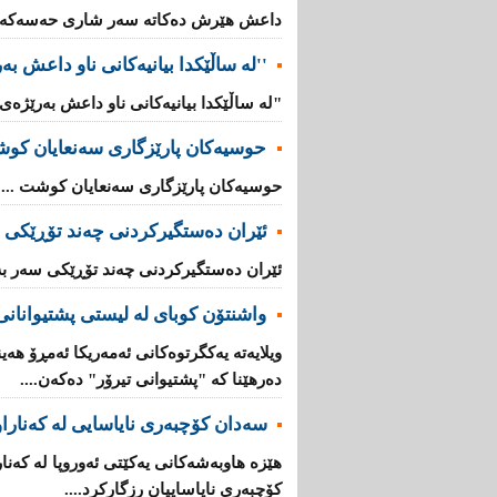
داعش هێرش دەکاتە سەر شاری حەسەکە..
''لە ساڵێکدا بیانیه‌كانی ناو داعش بەرێژەى (70%) زیاد
"لە ساڵێکدا بیانیه‌كانی ناو داعش بەرێژەى (70%) زیادیان کردوە".
حوسیەکان پارێزگارى سەنعایان کو
حوسیەکان پارێزگارى سەنعایان کوشت ...
ئێران دەستگیرکردنى چه‌ند تۆڕێكی‌ 
ئێران دەستگیرکردنى چه‌ند تۆڕێكی‌ سه‌ر به
واشنتۆن كوبای لە لیستی پشتیوانانی 
ویلایەتە یەكگرتوەكانی ئەمەریكا ئەمڕۆ هەین
دەرهێنا كە "پشتیوانی تیرۆر" دەكەن....
سەدان كۆچبەری نایاسایی لە كەناراوە
كۆچبەری نایاساییان رزگاركرد....