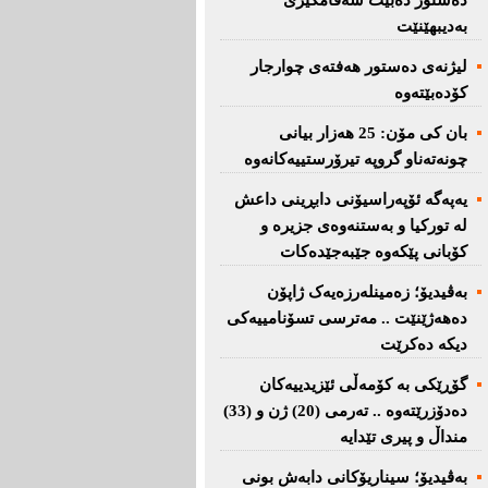
دەستور دەبێت سەقامگیری
بەدیبهێنێت
لیژنەی دەستور هەفتەی چوارجار
كۆدەبێتەوە
بان كی مۆن: 25 هەزار بیانی
چونەتەناو گروپە تیرۆرستییەكانەوە
یەپەگە ئۆپەراسیۆنی دابڕینی داعش
لە تورکیا و بەستنەوەی جزیرە و
کۆبانی پێکەوە جێبەجێدەکات
بەڤیدیۆ؛ زەمینلەرزەیەک ژاپۆن
دەهەژێنێت .. مەترسی تسۆنامییەکی
دیکە دەکرێت
گۆڕێکی بە کۆمەڵی ئێزیدییەکان
دەدۆزرێتەوە .. تەرمی (20) ژن و (33)
منداڵ و پیری تێدایە
بەڤیدیۆ؛ سیناریۆکانی دابەش بونی