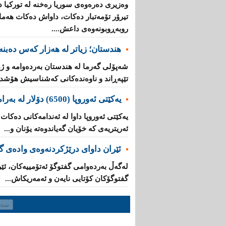
وه‌زیری ده‌ره‌وه‌ی سوریا ره‌خنه‌ له‌ توركی
تیرۆر تۆمه‌تبار ده‌كات، داواش ده‌كات هه‌ماه
روبه‌ڕوبونه‌وه‌ی داعش....
هندستان؛ زیاتر لە هەزار کەس دەبنە 
تێپه‌ڕاند و ناوه‌نده‌كانی‌ كه‌شناسیش هۆشدار
یه‌كێتی‌ ئه‌وروپا (6500) دۆلار له‌ به‌رامبه‌ر هه‌ر كۆچبه‌رێكدا ده‌دات
ئه‌ریتریه‌ی‌ کە خۆیان گه‌یاندوه‌ته‌ یۆنان و...
ئێران داوای‌ درێژكردنه‌وه‌ی‌ واده‌ی
له‌گه‌ڵ به‌رده‌وامی‌ گفتوگۆ ئه‌تۆمییه‌كان، ئێ
گفتوگۆكان كۆتایی‌ نایه‌ن و ئەمەریکاش...