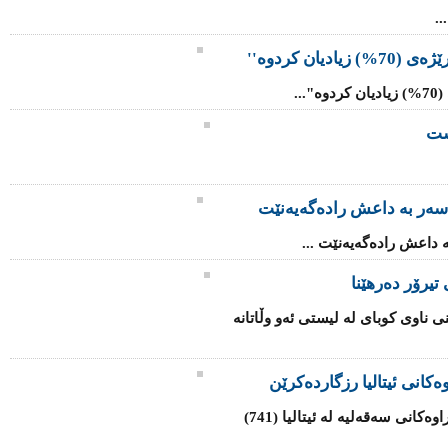
.
یان کردوە''
..
شت
سه‌ر به‌ داعش رادەگەیەنێت
‌ داعش رادەگەیەنێت ...
تیرۆر دەرهێنا
ی ناوی كوبای لە لیستی ئەو وڵاتانە
كانی ئیتالیا رزگاردەكرێن
هێزە هاوبەشەكانی یەكێتی ئەوروپا لە كەناراوەكانی سەقەلیە لە ئیتالیا (741)