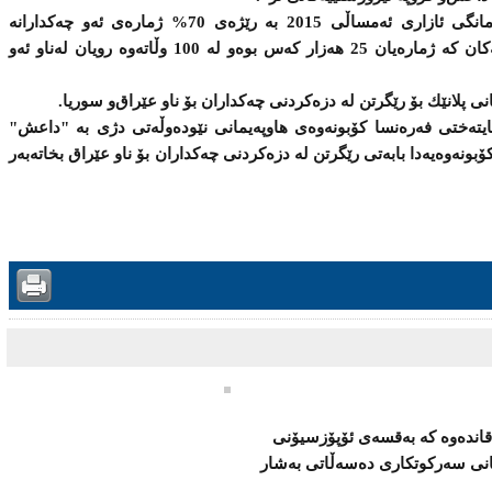
وتی: لە ناوەڕاستی ساڵی 2014 وە بۆ مانگی ئازاری ئەمساڵی 2015 بە رێژەی 70% ژمارەی ئەو چەكدارانە
زیادیكردوە كە چونەتەناو گروپە تیرۆرستییەكان كە ژمارەیان 25 هەزار كەس بوە‌و لە 100 وڵاتەوە رویان لەناو ئەو
 پلانێك بۆ رێگرتن لە دزەكردنی چەكداران بۆ ناو عێراق‌و سوریا.
 پاریسی پایتەختی فەرەنسا كۆبونەوەی هاوپەیمانی نێودەوڵەتی دژی بە "داعش"
بونەوەیەدا بابەتی رێگرتن لە دزەكردنی چەكداران بۆ ناو عێراق بخاتەبەر
قاندەوە كە بەقسەی ئۆپۆزسیۆنی
كانی سەركوتكاری دەسەڵاتی بەشار
.