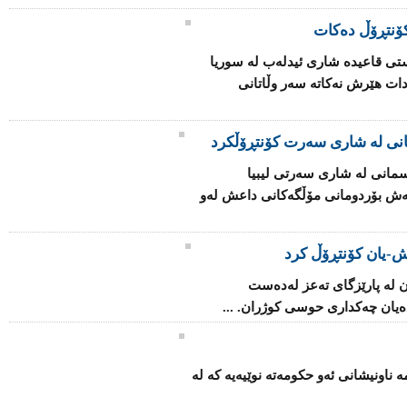
ۆنتڕۆڵ دەكات
تی قاعیدە شاری ئیدلەب لە سوریا
دات هێرش نەكاتە سەر وڵاتانی
انی لە شاری سەرت کۆنتڕۆڵکرد
مانی لە شاری سەرتی لیبیا
اتەش بۆردومانی مۆڵگەكانی داعش لەو
-یان كۆنتڕۆڵ كرد
 لە پارێزگای تەعز لەدەست
یان چەكداری حوسی كوژران. ...
ۆ بنیاتنانەوەی فینلەندا 2025" ئەمە ناونیشانی ئەو حكومەتە نوێیەیە كە لە