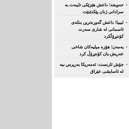
حەویجە؛ داعش هێزێكی تایبەت بە
سزادانی ژنان پێكدێنێت
لیبیا؛ داعش گەورەترین بنكەی
ئاسمانی لە شاری سەرت
کۆنتڕۆڵکرد
یەمەن؛ هۆزە میلیەكان شاخی
عەریش-یان كۆنتڕۆڵ كرد
جۆش ئارنست: ئەمەریكا بەرپرس نیە
لە ئاسایشی عێراق