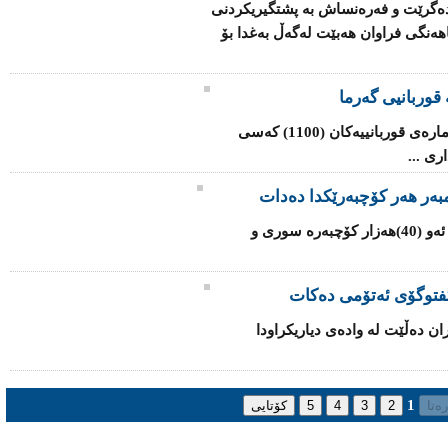
ا ده‌گرێت و فه‌ره‌نساش به‌ پشتگیریكردنی
ه‌نگی فراوان هه‌بێت له‌گه‌ڵ به‌غدا بۆ
قوربانیی گەرما
شه‌پۆلی‌ گه‌رما له‌ هندستان به‌رده‌وامه‌ و ژماره‌ی‌ قوربانییه‌كان (1100) کەسی
ی‌ ...
یه‌كێتی‌ ئه‌وروپا داوا له‌ ئه‌ندامه‌كانی‌ ده‌كات ئه‌و (40)هه‌زار كۆچبه‌ره‌ سوری‌ و
‌ گفتوگۆی ئەتۆمی ده‌كات
ران ده‌ڵێت له‌ واده‌ی‌ دیاریكراودا
1