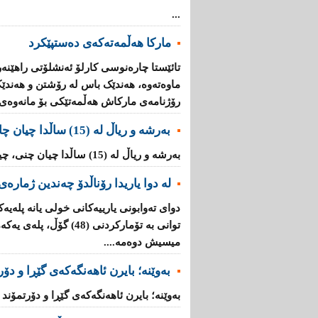
...
مارکا هەڵمەتەکەی دەستپێکرد
تائێستا چارەنوسی کارلۆ ئەنشلۆتی راهێنەر
ماوەتەوە، هەندێک باس لە رۆشتن و هەندێ
رۆژنامەی مارکاش هەڵمەتێکی بۆ مانەوەی را
بەرشە و ریاڵ لە (15) ساڵدا چیان چاند و چیان دوریوەتەوە؟
بەرشە و ریاڵ لە (15) ساڵدا چیان چنى، چیان دوریوەتەوە؟ ...
لە دوا یاریدا رۆناڵدۆ چەندین ژمارەی
دوای ته‌وابونی یارییه‌كانی خولی یانه‌ پله‌یه‌
توانی به‌ تۆماركردنی (48)
میسیش دوه‌مه‌....
بەوێنە؛ بایرن ئاهەنگەکەى گێڕا و دۆ
بەوێنە؛ بایرن ئاهەنگەکەى گێڕا و دۆرتمۆند