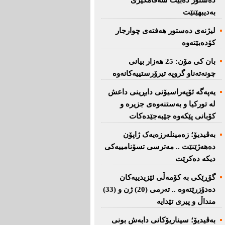
دەستور دەبێت سەقامگیری
بەدیبهێنێت
لیژنەی دەستور هەفتەی چوارجار
كۆدەبێتەوە
بان كی مۆن: 25 هەزار بیانی
چونەتەناو گروپە تیرۆرستییەكانەوە
یەپەگە ئۆپەراسیۆنی دابڕینی داعش
لە تورکیا و بەستنەوەی جزیرە و
کۆبانی پێکەوە جێبەجێدەکات
بەڤیدیۆ؛ زەمینلەرزەیەک ژاپۆن
دەهەژێنێت .. مەترسی تسۆنامییەکی
دیکە دەکرێت
گۆڕێکی بە کۆمەڵی ئێزیدییەکان
دەدۆزرێتەوە .. تەرمی (20) ژن و (33)
منداڵ و پیری تێدایە
بەڤیدیۆ؛ سیناریۆکانی دابەش بونی