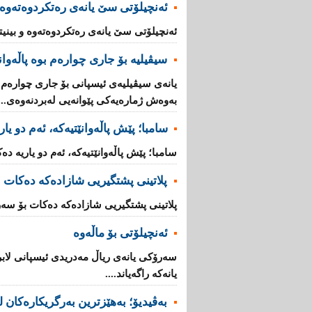
ئەنچیلۆتى سێ یانەى رەتکردوەتەوە و
ئەنچیلۆتى سێ یانەى رەتکردوەتەوە و بینیت
سیڤیلیه‌ بۆ جاری‌ چواره‌م بوه‌ پاڵه‌وا
یانه‌ی‌ سیڤیلیه‌ی‌ ئیسپانی‌ بۆ جاری‌ چواره‌م ل
به‌وه‌ش ژماره‌یه‌كی‌ پێوانه‌یی له‌بردنه‌وه‌ی‌...
سامبا؛ پێش پاڵەوانێتیەکە، ئەم دو یا
سامبا؛ پێش پاڵەوانێتیەکە، ئەم دو یاریە دەک
پلاتینی پشتگیریی شازادەکە دەكات ب
پلاتینی پشتگیریی شازادەکە دەكات بۆ سەرۆ
ئەنچیلۆتی بۆ ماڵەوە
سەرۆكی یانەی ریاڵ مەدریدی ئیسپانی لابر
یانەكە راگەیاند....
بەڤیدیۆ؛ بەهێزترین بەرگریکارەکان ل