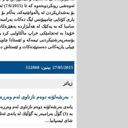
ئەوەش
بۆ بەشداریكردن لە پاڵەوانێتیەکە، بەڵام 
یاری كۆتایی چامپیۆنس لیگ دەکات بەرامبەر
سامبا کە بە یەکێک لە هەڵبژاردە بەهێزەکا
خۆیدا بە ئەنجامێکى خراپ ماڵئاوایى کرد و
چیلی یاریەکانى دەستپێدەكات و ئێستاش دەس
27/05/2015
بینین: 152868
زیاتر
به‌رشه‌لۆنه‌ دوه‌م نازناوی ئه‌م وه‌رزه‌
یانه‌ی به‌رشه‌لۆنه‌ دوه‌م نازناوی له‌م وه‌رز
بە (3) گۆڵ به‌رامبه‌ر به‌ گۆڵێك له‌ یانه‌ی 
شای ئیسپانیا....