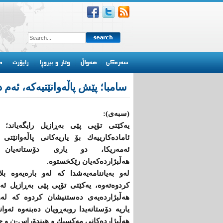
سامبا؛ پێش پاڵەوانێتیەکە، ئەم 
(سبەی):
یەكێتی تۆپی پێی بەڕازیل رایگەیاند؛ 
ئامادەكارییەك بۆ یاریەکانى پاڵەوانێتی 
ئەمەریكا، دو یاری دۆستانەیان
هەڵبژاردەكەیان رێكخستوە.
لەو بەیاننامەیەشدا کە لەو بارەیەوە بلا
کردوەتەوە، یەكێتی تۆپی پێی بەڕازیل ئە
هەڵبژاردەیەى دەستنیشان کردوە کە لەو
یاریە دۆستانەیدا روبەڕویان دەبنەوە ئەوا
هەڵبژاردەكانی مەكسیك و هیندۆراس-ن و جگ