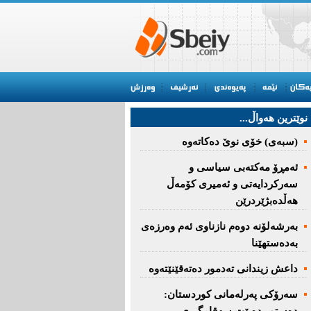
نوێترین هه‌واڵ...
(سبەى) خۆى نوێ دەکاتەوە
ئه‌مڕۆ مه‌كته‌بی‌ سیاسی‌ و
سه‌ركردایه‌تی‌ و ئه‌میری‌ كۆمه‌ڵ
هەڵدەبژێردرێن
به‌رشه‌لۆنه‌ دوه‌م نازناوی ئه‌م وه‌رزه‌ی
به‌ده‌ستهێنا
داعش زیندانی تەدمور دەتەقێنێتەوە
سەرۆكی پەرلەمانی كوردستان: