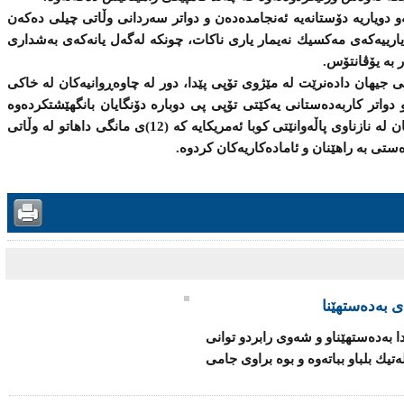
ى رونکردوەتەوە کە تا (7/6/2015) ئەو دویاریە دۆستانەیە ئەنجامدەدەن و دواتر سەردانی وڵاتی چیلی دەكەن
بۆ یارییەكەی مەكسیك نەیمار یاری ناكات، چونكە لەگەل یانەکەى بەشدارى
 بە یۆڤانتۆس.
نى جیهان دادەنرێت لە مێژوى تۆپى پێدا، دور لە چاوەڕوانیەکان لە خاکى
 دواتر کاربەدەستانى یەکێتى تۆپى پی دوبارە دۆنگایان بانگهێشتکردەوە
بۆسەرپەرشتیکردنى تیمەکە و ئێستادا چاویان لە نازناوى پاڵەوانێتی كوبا ئەمریكایە كە (12)ی مانگی داهاتو لە وڵاتی
تى بە راهێنان و ئامادەکاریەکان کردوە.
ی به‌ده‌ستهێنا
ه‌دا به‌ده‌ستهێناو و شەوی رابردو توانی
ئه‌تله‌تیك بلباو بباتەوە و بوه‌ براوی جامی