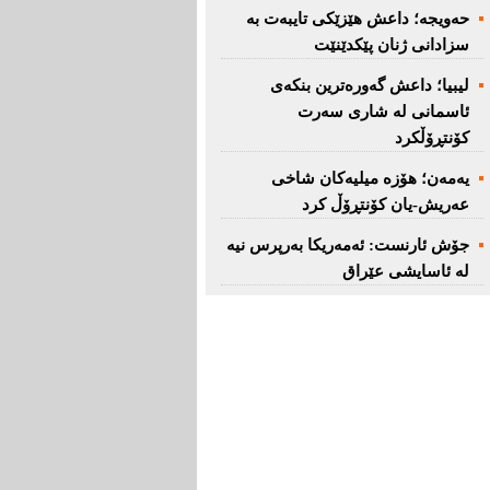
حەویجە؛ داعش هێزێكی تایبەت بە
سزادانی ژنان پێكدێنێت
لیبیا؛ داعش گەورەترین بنكەی
ئاسمانی لە شاری سەرت
کۆنتڕۆڵکرد
یەمەن؛ هۆزە میلیەكان شاخی
عەریش-یان كۆنتڕۆڵ كرد
جۆش ئارنست: ئەمەریكا بەرپرس نیە
لە ئاسایشی عێراق