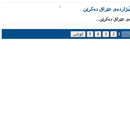
بژاردەى عێراق دەکرێن
ى عێراق دەکرێن...
1