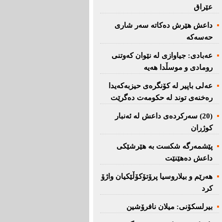
عێراق
داعش هێرش دەکاتە سەر شاری
حەسەکە
عه‌بادی: جیاوازی له‌ نێوان کەوتنی
رومادی و موسڵدا هه‌یه‌
عەلی باپیر لە کۆنگرەی حیزبەکەیدا
رەخنەی توند لە حکومەت دەگرێت
(20) سه‌ركرده‌ی داعش لە ئەنبار
کوژران
پێشمەرگە شكست بە هێرشێكی
داعش دەهێنێت
هەرێم و بیلاروسیا پرۆتۆکۆڵێکیان واژۆ
کرد
بیرلسكۆنی: میلان نافرۆشین