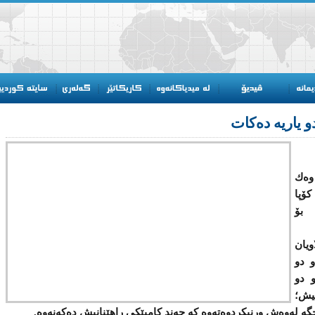
دو یاریە دەکات
وەك
كۆپا
 بۆ
ویان
و دو
 دو
نیش؛
ە لەوەش ورنیکردوەتەوە کە چەند كامپێكی راهێنانیش دەكەنەوە.