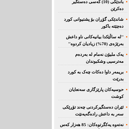
باندێکی (10) کەسى دەستگیر
دەکرێن
شاندێکى گۆڕان بۆ پشتیوانی کورد
دەچێتە باکور
''لە ساڵێکدا بیانیه‌كانی ناو داعش
بەرێژەى (70%) زیادیان کردوە''
یەک ملیۆن نەمام لە بەردەم
مەترسیی وشکبوندان
بریمه‌ر داوا دەکات چەک بە کورد
بدرێت
حوسیەکان پارێزگارى سەنعایان
کوشت
ئێران دەستگیرکردنى چه‌ند تۆڕێكی‌
سه‌ر به‌ داعش رادەگەیەنێت
نەتەوە یەكگرتوەكان: 85 هەزار كەس