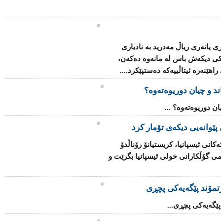
ی یانەری ریاڵ مەدرید بە نادیاری
کی دیکەش باس لە مانەوە دەکەن،
هێنەرە ئیتاڵییەکە دەستپێکرد....
 پێوانەیی دیکەی تۆمار کرد
كه‌كانی ئیسپانیا، كریستیانۆ رۆناڵدۆ
 گۆڵ، پله‌ی یه‌كه‌می گۆڵكارانی خولی ئیسپانیا بگرێت و
رتمۆند پێگەیەکى پچڕى
 پێگەیەکى پچڕى...