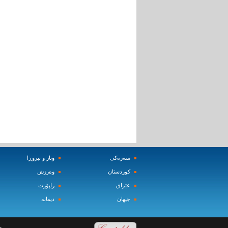
سه‌ره‌کی
وتار و بیروڕا
کوردستان
وه‌رزش‌
عێراق
راپۆرت
جیهان
دیمانه‌