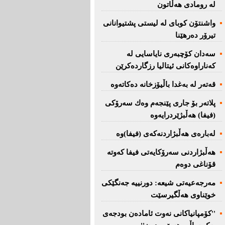
لە رومادی هەڵاتون
واشنتۆن كوبای لە لیستی پشتیوانانی
تیرۆر دەرهێنا
سەدان كۆچبەری نایاسایی لە
كەناراوەكانی ئیتالیا رزگاردەكرێن
قەتەر لە بەغدا باڵیۆزخانە دەكاتەوە
پلاتەر بۆ جاری پێنجەم وەك سەرۆكی
(فیفا) هەڵبژێردرایەوە
لەبارەی هەڵبژاردنەكەی (فیفا)وە
هەڵبژاردنی سەرۆكایەتی فیفا كەوتە
قۆناغی دوەم
مەرجەعیەتی شیعە: دورنییە جەنگێكی
خوێناوی هەڵگیرسێت
''کۆمپانیاکانی نەوت ئامادەن بودجەی