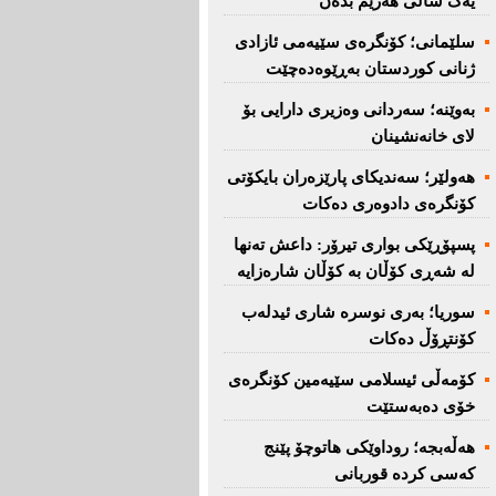
یەک ساڵی هەرێم بدەن''
سلێمانی؛ كۆنگرەی سێیەمی ئازادی
ژنانی كوردستان بەڕێوەدەچێت
بەوێنە؛ سەردانی وەزیری دارایی بۆ
لای خانەنشینان
هەولێر؛ سەندیكای پارێزەران بایكۆتی
كۆنگرەی دادوەری دەكات
پسپۆڕێكی بواری تیرۆر: داعش تەنها
لە شەڕی كۆڵان بە كۆڵان شارەزایە
سوریا؛ بەری نوسرە شاری ئیدلەب
كۆنتڕۆڵ دەكات
كۆمەڵی ئیسلامی سێیەمین كۆنگرەی
خۆی دەبەستێت
هەڵەبجە؛ روداوێکی هاتوچۆ پێنج
کەسی کردە قوربانی