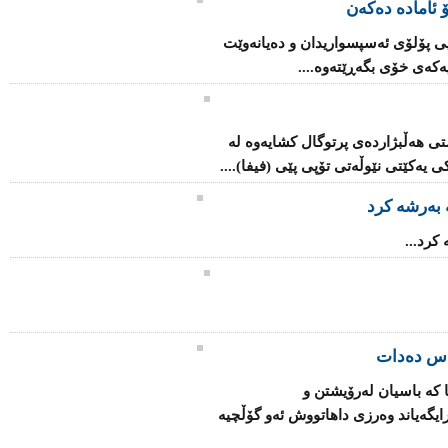
 ئاماده‌ ده‌كه‌ن
اریی پۆلۆی ئه‌سپسواریدان و ده‌یانه‌وێت
‌كه‌ی خۆی بگه‌ڕێته‌وه‌....
تی هەڵبژاردەی پرتوگال كشایەوە لە
یەكێتی نێوڵەتی تۆپی پێی (فیفا)....
 بەرشە كرد
كرد...
یاس ده‌دات
نا كه‌ باسیان له‌رۆیشتن‌ و
یگه‌یاند وه‌رزی‌ داهاتووش ئه‌و گۆڵچیه‌