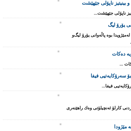
 بینیتیز ناپۆلى جێهێشت
یز ناپۆلى جێهێشت...
نی‌ یۆرۆ لیگ
ه‌مێژویدا بوه‌ پاڵه‌وانی‌ یۆرۆ لیگ‌و
ریە دەکات
ات ...
ۆ سەرۆكایەتیی فیفا
كایەتیی فیفا...
دنی كارلۆ ئەنچیلۆتی وەك راهێنەری
ە مێژودا