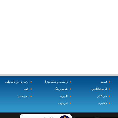
ڤیدیۆ
زانست و ته‌کنه‌لۆژیا
ڕێبه‌ری رۆژنامه‌وانی
له‌ میدیاکانه‌وه‌
هه‌مه‌ڕه‌نگ
ئێمه‌
کاریکاتێر
ئابوری
په‌یوه‌ندی
گه‌له‌ری
ئه‌رشیف