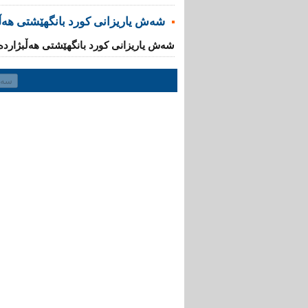
شەش یاریزانى کورد بانگهێشتى هەڵ
شەش یاریزانى کورد بانگهێشتى هەڵبژاردە