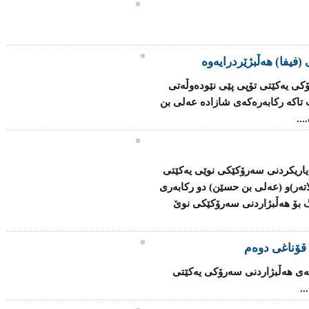
(فیفا) هەڵبژێردرایەوە
ۆكی یەكێتی تۆپی پێی نێودەوڵەتی
ت تاكە ركابەرەكەی شازادە عەلی بن
..
یاریكردنی سەرۆكێكی نوێی یەكێتی
تەر)و (عەلی بن حسێن) دو ركابەری
ەو (209) ئەندام دەنگ بۆ هەڵبژاردنی سەرۆكێكی نوێ
 قۆناغی دوەم
سەی هەڵبژاردنی سەرۆكی یەكێتی
.