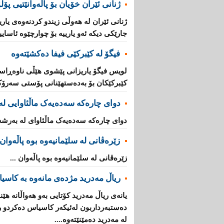
ژنانی‌ ئێران خۆیان بۆ پاڵه‌وانێتیی پۆلۆ
ژنانی‌ ئێران له‌ هه‌وڵی زیندو كردنه‌وه‌ی‌ ی
جارێكی دیکە ئه‌و یارییه‌ بۆ چوارچێوه‌ ئاساییه
فیگۆ لە كێبركێی فیفا دەكشێتەوە
لویس فیگۆ یاریزانی پێشوی هێڵی ناوەڕاس
كێبركێكان بۆ بەدەستهێنانی پۆستی سەرۆكی 
دوای چارەکە سەدەیەک ماڵئاوایی لە
دوای چارەکە سەدەیەک ماڵئاوای لە بەرشە 
زێرەڤانى لە سلێمانیەوە بوە پاڵەوان
زێرەڤانى لە سلێمانیەوە بوە پاڵەوان ...
ریاڵ مه‌درید مژده‌ی‌ مانه‌وه‌ به‌ كاس
یانه‌ی‌ ریاڵ مه‌درید كۆتایی به‌و هه‌واڵانه‌ هێ
ده‌ستبه‌رداربون له‌ئیكه‌ر كاسیاس ده‌كرد‌و را
له‌ مه‌درید ده‌مێنێته‌وه‌....