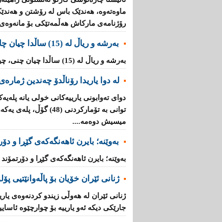
ماوەتەوە، هەندێک باس لە رۆشتن و هەندێ
رۆژنامەی مارکاش هەڵمەتێکی بۆ مانەوەی را
بەرشە و ریاڵ لە (15) ساڵدا چیان چاند و چیان دوریوەتەوە؟
بەرشە و ریاڵ لە (15) ساڵدا چیان چنى، چیان دوریوەتەوە؟ ...
لە دوا یاریدا رۆناڵدۆ چەندین ژمارەی
دوای ته‌وابونی یارییه‌كانی خولی یانه‌ پله‌یه‌
توانی به‌ تۆماركردنی (48)
میسیش دوه‌مه‌....
بەوێنە؛ بایرن ئاهەنگەکەى گێڕا و دۆ
بەوێنە؛ بایرن ئاهەنگەکەى گێڕا و دۆرتمۆند
ژنانی‌ ئێران خۆیان بۆ پاڵه‌وانێتیی پۆلۆ
ژنانی‌ ئێران له‌ هه‌وڵی زیندو كردنه‌وه‌ی‌ ی
جارێكی دیکە ئه‌و یارییه‌ بۆ چوارچێوه‌ ئاساییه