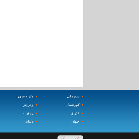
سه‌ره‌کی
وتار و بیروڕا
کوردستان
وه‌رزش‌
عێراق
راپۆرت
جیهان
دیمانه‌