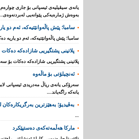
یانه‌ی‌ سیڤیلیه‌ی‌ ئیسپانی‌ بۆ جاری‌ چواره‌م ل
به‌وه‌ش ژماره‌یه‌كی‌ پێوانه‌یی له‌بردنه‌وه‌ی‌...
سامبا؛ پێش پاڵەوانێتیەکە، ئەم دو یا
سامبا؛ پێش پاڵەوانێتیەکە، ئەم دو یاریە دەک
پلاتینی پشتگیریی شازادەکە دەكات ب
پلاتینی پشتگیریی شازادەکە دەكات بۆ سەرۆ
ئەنچیلۆتی بۆ ماڵەوە
سەرۆكی یانەی ریاڵ مەدریدی ئیسپانی لابر
یانەكە راگەیاند....
بەڤیدیۆ؛ بەهێزترین بەرگریکارەکان ل
...
مارکا هەڵمەتەکەی دەستپێکرد
تائێستا چارەنوسی کارلۆ ئەنشلۆتی راهێنەر