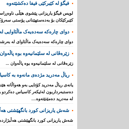
فیگۆ لە كێبركێی فیفا دەكشێتەوە
لویس فیگۆ یاریزانی پێشوی هێڵی ناوەڕاس
كێبركێكان بۆ بەدەستهێنانی پۆستی سەرۆكی 
دوای چارەکە سەدەیەک ماڵئاوایی لە
دوای چارەکە سەدەیەک ماڵئاوای لە بەرشە 
زێرەڤانى لە سلێمانیەوە بوە پاڵەوان
زێرەڤانى لە سلێمانیەوە بوە پاڵەوان ...
ریاڵ مه‌درید مژده‌ی‌ مانه‌وه‌ به‌ كاس
یانه‌ی‌ ریاڵ مه‌درید كۆتایی به‌و هه‌واڵانه‌ هێ
ده‌ستبه‌رداربون له‌ئیكه‌ر كاسیاس ده‌كرد‌و را
له‌ مه‌درید ده‌مێنێته‌وه‌....
شەش یاریزانى کورد بانگهێشتى هەڵ
شەش یاریزانى کورد بانگهێشتى هەڵبژاردە