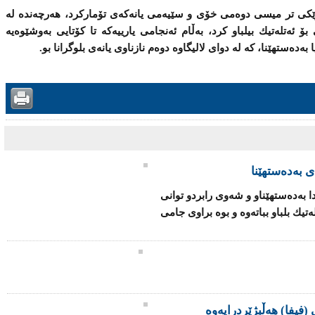
ه‌مداو له‌ خوله‌كی (74)دا ، جارێكی تر میسی دوەمی خۆی و سێیەمی یانەکەی تۆمارکرد، هه‌رچه‌نده‌ له‌
گۆڵێكی بۆ ئه‌تله‌تیك بیلباو كرد، به‌ڵام ئەنجامی یارییەکە تا کۆتایی بەوشێوەیە
دەستهێنا، كه‌ له‌ دوای لالیگاوە دوه‌م نازناوی یانەی بلوگرانا بو.
ی به‌ده‌ستهێنا
ه‌دا به‌ده‌ستهێناو و شەوی رابردو توانی
ئه‌تله‌تیك بلباو بباتەوە و بوه‌ براوی جامی
(فیفا) هەڵبژێردرایەوە