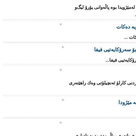
ه‌مێژویدا بوه‌ پاڵه‌وانی‌ یۆرۆ لیگ‌و
ریە دەکات
ات ...
ۆ سەرۆكایەتیی فیفا
كایەتیی فیفا...
دنی كارلۆ ئەنچیلۆتی وەك راهێنەری
ە مێژودا
ی یانەری ریاڵ مەدرید بە نادیاری