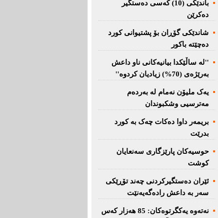
باندێکی (10) کەسى دەستگیر
دەکرێن
شاندێکى گۆڕان بۆ پشتیوانی کورد
دەچێتە باکور
''لە ساڵێکدا بیانیه‌كانی ناو داعش
بەرێژەى (70%) زیادیان کردوە''
یەک ملیۆن نەمام لە بەردەم
مەترسیی وشکبوندان
بریمه‌ر داوا دەکات چەک بە کورد
بدرێت
حوسیەکان پارێزگارى سەنعایان
کوشت
ئێران دەستگیرکردنى چه‌ند تۆڕێكی‌
سه‌ر به‌ داعش رادەگەیەنێت
نەتەوە یەكگرتوەكان: 85 هەزار كەس