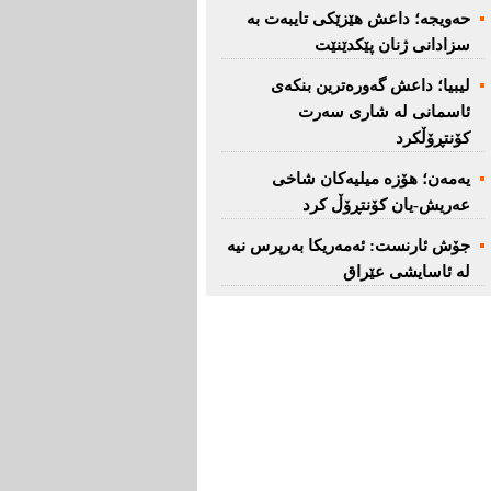
حەویجە؛ داعش هێزێكی تایبەت بە
سزادانی ژنان پێكدێنێت
لیبیا؛ داعش گەورەترین بنكەی
ئاسمانی لە شاری سەرت
کۆنتڕۆڵکرد
یەمەن؛ هۆزە میلیەكان شاخی
عەریش-یان كۆنتڕۆڵ كرد
جۆش ئارنست: ئەمەریكا بەرپرس نیە
لە ئاسایشی عێراق