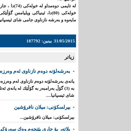
له‌ تایمی دو
خوله‌كی (80)دا، ئینیاكی ویلیامس 
مایەوە و بەرشە نازناوی جامی شای ئیسپانیا بە
31/05/2015
بینین: 187792
زیاتر
به‌رشه‌لۆنه‌ دوه‌م نازناوی ئه‌م وه‌رزه‌
یانه‌ی به‌رشه‌لۆنه‌ دوه‌م نازناوی له‌م وه‌رز
بە (3) گۆڵ به‌رامبه‌ر به‌ گۆڵێك له‌ یانه‌ی 
شای ئیسپانیا....
بیرلسكۆنی: میلان نافرۆشین
بیرلسكۆنی: میلان نافرۆشین...
پلاتەر بۆ جاری پێنجەم وەك سەرۆكی 