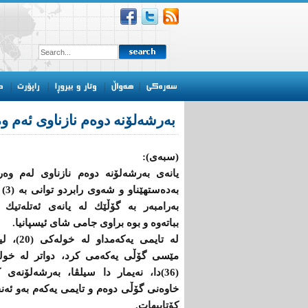
به‌رشه‌لۆنه‌ دوه‌م نازناوی ئه‌م وه
(سبەی):
یانه‌ی به‌رشه‌لۆنه‌ دوه‌م نازناوی له‌م وه‌رز
به‌ده‌ستهێ
به‌رامبه‌ر به‌ گۆڵێك له‌ یانه‌ی ئه‌تله‌تیك ب
بباتەوە و بوه‌ براوی جامی شای ئیسپانیا.
له‌ تایمی یه‌كه‌مداو له
مێسی گۆڵی یه‌كه‌می كرد، دواتر له‌ خول
(36)دا، نه‌یمار دا سیلڤا، به‌رشه‌لۆنه‌ی 
‌خاوه‌نی گۆڵی دوه‌م و تایمی یه‌كه‌م به‌و ئه‌ن
كۆتاییهات.