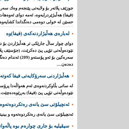
جوزێف پلاتەر بۆ ولایەتی پێنجەم وەك سەر
(فیفا) هەڵبژێردرایەوە، ئەمە دوای ئەوەها
حسێن لە خولی دوەمی دەنگداندا كشایەوە..
لەبارەی هەڵبژاردنەكەی (فیفا)وە
دوای چوار ساڵ جارێكی تر هەڵبژاردن بۆ د
نێودەوڵەتی تۆپی پێ دەكرێت، (جۆسێف پلا
سەرەكین بۆ ئەو پۆست
دەدەن....
هەڵبژاردنی سەرۆكایەتی فیفا كەوتە
لە ساتی بڵاوكردنەوەی ئەم هەواڵەدا پرۆ
نێودەوڵەتی تۆپی پێ (فیفا) بەڕێوەدەچێت...
ئەنچیلۆتى سێ یانەى رەتکردوەتەوە و
ئەنچیلۆتى سێ یانەى رەتکردوەتەوە و بینیت
سیڤیلیه‌ بۆ جاری‌ چواره‌م بوه‌ پاڵه‌وا