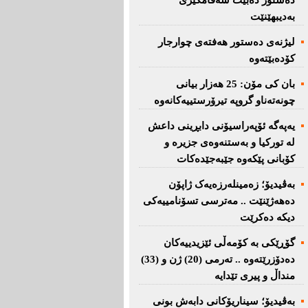
دەستور دەبێت سەقامگیری
بەدیبهێنێت
لیژنەی دەستور هەفتەی چوارجار
كۆدەبێتەوە
بان كی مۆن: 25 هەزار بیانی
چونەتەناو گروپە تیرۆرستییەكانەوە
یەپەگە ئۆپەراسیۆنی دابڕینی داعش
لە تورکیا و بەستنەوەی جزیرە و
کۆبانی پێکەوە جێبەجێدەکات
بەڤیدیۆ؛ زەمینلەرزەیەک ژاپۆن
دەهەژێنێت .. مەترسی تسۆنامییەکی
دیکە دەکرێت
گۆڕێکی بە کۆمەڵی ئێزیدییەکان
دەدۆزرێتەوە .. تەرمی (20) ژن و (33)
منداڵ و پیری تێدایە
بەڤیدیۆ؛ سیناریۆکانی دابەش بونی