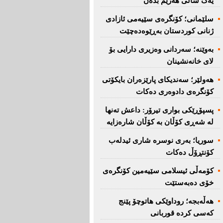
یەک ساڵی هەرێم بدەن''
سلێمانی؛ كۆنگرەی سێیەمی ئازادی
ژنانی كوردستان بەڕێوەدەچێت
بەوێنە؛ سەردانی وەزیری دارایی بۆ
لای خانەنشینان
هەولێر؛ سەندیكای پارێزەران بایكۆتی
كۆنگرەی دادوەری دەكات
پسپۆڕێكی بواری تیرۆر: داعش تەنها
لە شەڕی كۆڵان بە كۆڵان شارەزایە
سوریا؛ بەری نوسرە شاری ئیدلەب
كۆنتڕۆڵ دەكات
كۆمەڵی ئیسلامی سێیەمین كۆنگرەی
خۆی دەبەستێت
هەڵەبجە؛ روداوێکی هاتوچۆ پێنج
کەسی کردە قوربانی