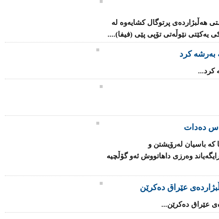
تی هەڵبژاردەی پرتوگال كشایەوە لە
یەكێتی نێوڵەتی تۆپی پێی (فیفا)....
 بەرشە كرد
كرد...
یاس ده‌دات
نا كه‌ باسیان له‌رۆیشتن‌ و
یگه‌یاند وه‌رزی‌ داهاتووش ئه‌و گۆڵچیه‌
بژاردەى عێراق دەکرێن
ى عێراق دەکرێن...