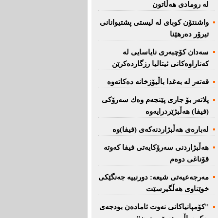
لە رومادی هەڵاتون
واشنتۆن كوبای لە لیستی پشتیوانانی
تیرۆر دەرهێنا
سەدان كۆچبەری نایاسایی لە
كەناراوەكانی ئیتالیا رزگاردەكرێن
قەتەر لە بەغدا باڵیۆزخانە دەكاتەوە
پلاتەر بۆ جاری پێنجەم وەك سەرۆكی
(فیفا) هەڵبژێردرایەوە
لەبارەی هەڵبژاردنەكەی (فیفا)وە
هەڵبژاردنی سەرۆكایەتی فیفا كەوتە
قۆناغی دوەم
مەرجەعیەتی شیعە: دورنییە جەنگێكی
خوێناوی هەڵگیرسێت
''کۆمپانیاکانی نەوت ئامادەن بودجەی