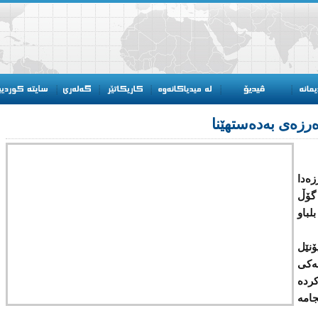
‌رزه‌ی به‌ده‌ستهێنا
ه‌دا
ناو و شەوی رابردو توانی بە (3) گۆڵ
لباو
‌ خوله‌كی (20)، لیۆنێل
ه‌كی
كرده
جامه‌