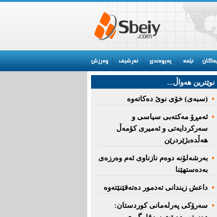
نوێترین هه‌واڵ...
(سبەى) خۆى نوێ دەکاتەوە
ئه‌مڕۆ مه‌كته‌بی‌ سیاسی‌ و
سه‌ركردایه‌تی‌ و ئه‌میری‌ كۆمه‌ڵ
هەڵدەبژێردرێن
به‌رشه‌لۆنه‌ دوه‌م نازناوی ئه‌م وه‌رزه‌ی
به‌ده‌ستهێنا
داعش زیندانی تەدمور دەتەقێنێتەوە
سەرۆكی پەرلەمانی كوردستان: