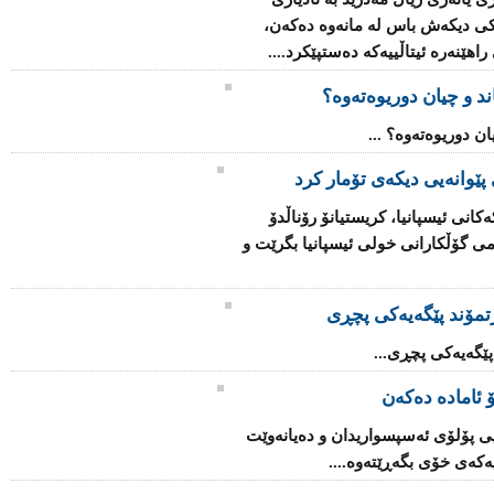
کی دیکەش باس لە مانەوە دەکەن،
هێنەرە ئیتاڵییەکە دەستپێکرد....
 پێوانەیی دیکەی تۆمار کرد
كه‌كانی ئیسپانیا، كریستیانۆ رۆناڵدۆ
 گۆڵ، پله‌ی یه‌كه‌می گۆڵكارانی خولی ئیسپانیا بگرێت و
رتمۆند پێگەیەکى پچڕى
 پێگەیەکى پچڕى...
 ئاماده‌ ده‌كه‌ن
اریی پۆلۆی ئه‌سپسواریدان و ده‌یانه‌وێت
‌كه‌ی خۆی بگه‌ڕێته‌وه‌....