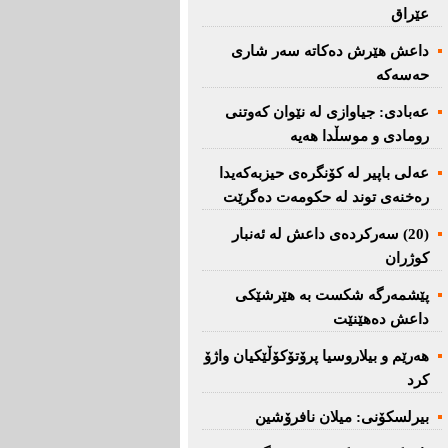
عێراق
داعش هێرش دەکاتە سەر شاری
حەسەکە
عه‌بادی: جیاوازی له‌ نێوان کەوتنی
رومادی و موسڵدا هه‌یه‌
عەلی باپیر لە کۆنگرەی حیزبەکەیدا
رەخنەی توند لە حکومەت دەگرێت
(20) سه‌ركرده‌ی داعش لە ئەنبار
کوژران
پێشمەرگە شكست بە هێرشێكی
داعش دەهێنێت
هەرێم و بیلاروسیا پرۆتۆکۆڵێکیان واژۆ
کرد
بیرلسكۆنی: میلان نافرۆشین