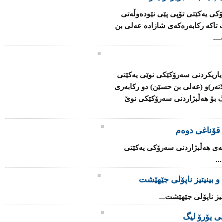
ۆكی یەكێتی تۆپی پێی نێودەوڵەتی
ت تاكە ركابەرەكەی شازادە عەلی بن
..
یاریكردنی سەرۆكێكی نوێی یەكێتی
تەر)و (عەلی بن حسێن) دو ركابەری
ەو (209) ئەندام دەنگ بۆ هەڵبژاردنی سەرۆكێكی نوێ
 قۆناغی دوەم
سەی هەڵبژاردنی سەرۆكی یەكێتی
.
 بینیتیز ناپۆلى جێهێشت
یز ناپۆلى جێهێشت...
نی‌ یۆرۆ لیگ