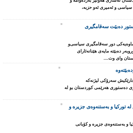
تان له‌شاری‌ هه‌ولێر به‌رده‌وامه‌ و
 سیاسی‌ و ئه‌میری‌ ئه‌و حزبه‌،
تور دەبێت سەقامگیری
ماوەیەكی دور سەقامگیری سیاسی‌و
روبەر دەبێتە مایەی هێنانەئارای
تان وای وت....
ەبێتەوە
 جارێكیش سەرۆكی لیژنەكە
ری دەستوری هەرێمی كوردستان بو لە
ە تورکیا و بەستنەوەی جزیرە و
یا و بەستنەوەی جزیرە و کۆبانی