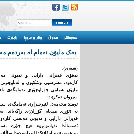
یەک ملیۆن نەمام لە بەردەم م
(سبەی):
بەهۆی قەیرانی دارایی و نەبونی دە
کارەوە، مەترسیی وشكبون و لەناوچونی 
ملیۆن نەمامی جۆراوجۆری نەمامگەی ناح
سیروان دەكرێت.
ئومێد محەمەد، لێپرسراوی نەمامگەی سیر
بە (تۆڕی میدیای گۆڕان)ی راگەیاند: بە
قەیرانی دارایی و نەبونی دەستی کارەوە
ئەمساڵدا نەیانتوانیوە هیچ جۆرە نەما
بەرهەمبهێنن، لەکاتێکدا لە رابوردودا ساڵانە (500) هەزار نەمامیان بەرهەمهێناو