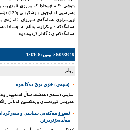
وتیشی :"لە ئێستادا كە وەرزی ئاودێریە، 
مەترسیی لەناوچون و وشكبونی (120) دۆنم نەمامگەی كشتوكاڵی سیروان لە ئارادایە".
لێپرسراوی نەمامگەی سیروان ئاماژەی بەو
نەمامگەكە دابینكراوە، بەڵام لە ئێستادا 
نەمامگەكەیان ئاگادار كردوەتەوە.
30/05/2015
بینین: 186100
زیاتر
(سبەى) خۆى نوێ دەکاتەوە
سایتى (سبەى) هەشت ساڵ لەمەوبەر وەک 
هەرێمى کوردستان و یه‌كه‌مین كه‌ناڵی‌ راگه‌یا
ئه‌مڕۆ مه‌كته‌بی‌ سیاسی‌ و سه‌ركردایه
هەڵدەبژێردرێن