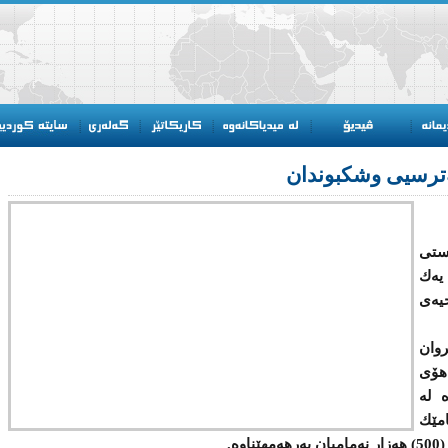
ەترسیی وشکبوندان
ستی
یەك
یەی
وان
هۆی
 لە
مێك
ە.