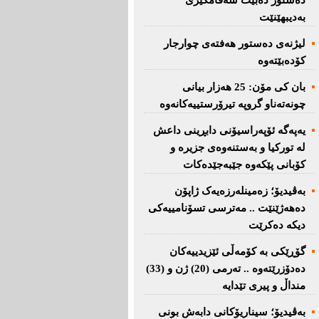
دەستور دەبێت سەقامگیری
بەدیبهێنێت
لیژنەی دەستور هەفتەی چوارجار
كۆدەبێتەوە
بان كی مۆن: 25 هەزار بیانی
چونەتەناو گروپە تیرۆرستییەكانەوە
یەپەگە ئۆپەراسیۆنی دابڕینی داعش
لە تورکیا و بەستنەوەی جزیرە و
کۆبانی پێکەوە جێبەجێدەکات
بەڤیدیۆ؛ زەمینلەرزەیەک ژاپۆن
دەهەژێنێت .. مەترسی تسۆنامییەکی
دیکە دەکرێت
گۆڕێکی بە کۆمەڵی ئێزیدییەکان
دەدۆزرێتەوە .. تەرمی (20) ژن و (33)
منداڵ و پیری تێدایە
بەڤیدیۆ؛ سیناریۆکانی دابەش بونی