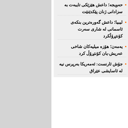
حەویجە؛ داعش هێزێكی تایبەت بە
سزادانی ژنان پێكدێنێت
لیبیا؛ داعش گەورەترین بنكەی
ئاسمانی لە شاری سەرت
کۆنتڕۆڵکرد
یەمەن؛ هۆزە میلیەكان شاخی
عەریش-یان كۆنتڕۆڵ كرد
جۆش ئارنست: ئەمەریكا بەرپرس نیە
لە ئاسایشی عێراق