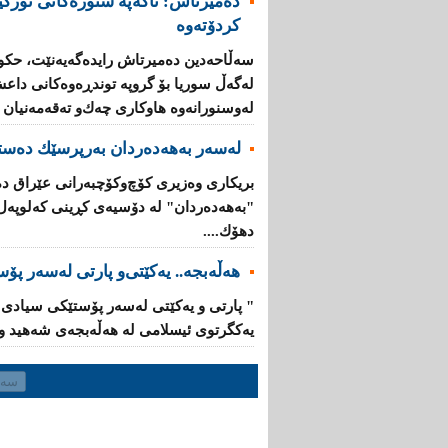
دەمیرتاش: ئاكەپە سنورەكانی تورك
كردۆتەوە
سەڵاحەدین دەمیرتاش رایدەگەیەنێت، حكوم
لەگەڵ سوریا بۆ گروپە توندڕەوەكانی داع
لە‌وسنورانەوە هاوكاری چەك‌و تەقەمەنیان پ
لەسەر بەهەدەردان بەرپرسێك دەست
بریكاری‌ وەزیری‌ كۆچ‌وكۆچبەرانی‌ عێراق 
"بەهەدەردان" لە دۆسیەی‌ كڕینی‌ كەلوپەل ب
دهۆك....
هەڵەبجە.. یەكێتی‌‌و پارتی‌ لەسەر پۆ
یەكگرتوی‌ ئیسلامی لە هەڵەبجەی شەهید وای