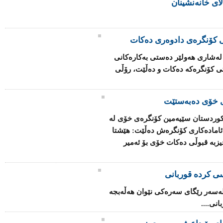
لای خانەنشینان
تی كۆنگرەی دادوەری دەكات
ەشاری هەولێر دەستی بەكارەكانی
تی كۆنگرەكە دەكات و دەڵێت، رۆڵی
ی خۆی دەبەستێت
كوردستان سێیەمین كۆنگرەی خۆی لە
امادەكاری كۆنگرەش دەڵێت: هێشتا
حیزبە قبوڵی دەكات خۆی بۆ ئەمیر
سی کردە قوربانی
لەسەر رێگای سەرەکی نێوان هەڵەبجە
نی....