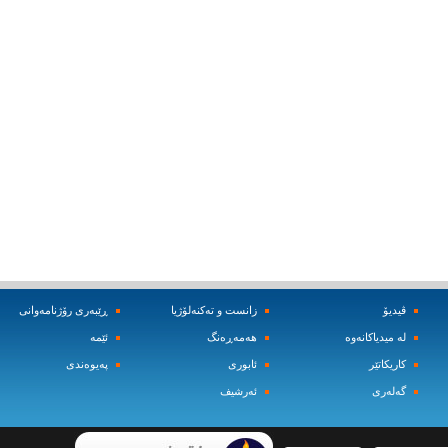
ڤیدیۆ
زانست و ته‌کنه‌لۆژیا
ڕێبه‌ری رۆژنامه‌وانی
له‌ میدیاکانه‌وه‌
هه‌مه‌ڕه‌نگ
ئێمه‌
کاریکاتێر
ئابوری
په‌یوه‌ندی
گه‌له‌ری
ئه‌رشیف