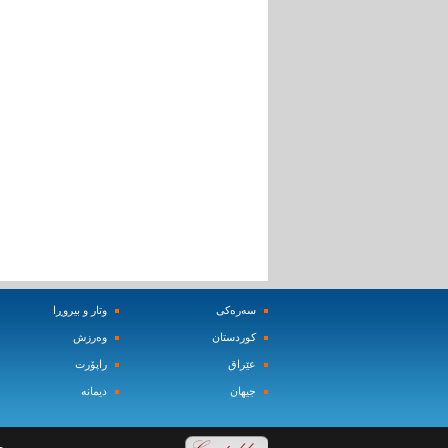
سه‌ره‌کی
وتار و بیروڕا
کوردستان
وه‌رزش‌
عێراق
راپۆرت
جیهان
دیمانه‌