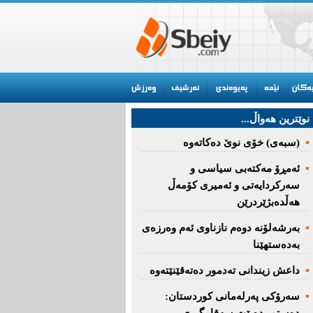
نوێترین هه‌واڵ...
(سبەى) خۆى نوێ دەکاتەوە
ئه‌مڕۆ مه‌كته‌بی‌ سیاسی‌ و
سه‌ركردایه‌تی‌ و ئه‌میری‌ كۆمه‌ڵ
هەڵدەبژێردرێن
به‌رشه‌لۆنه‌ دوه‌م نازناوی ئه‌م وه‌رزه‌ی
به‌ده‌ستهێنا
داعش زیندانی تەدمور دەتەقێنێتەوە
سەرۆكی پەرلەمانی كوردستان: