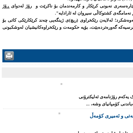
چارەسەری نەبونی كرێكار و كارمەندمان بۆ ناکرێت و رۆژ لەدوای ڕۆژ
ەشكرد؛ لەلایەن رێكخراوی (ریچ)ی ژینگەیی چەند كرێكارێكی كاتی بۆ
مەترسیەكە گەورەتردەبێت، بۆیە حكومەت و رێكخراوەكانیشیان لەوشكبونی
یەکەم رۆژنامەى ئەلیکترۆنى
ندنی‌ كۆمپانیای‌ وشه‌، ...
‌تی‌ و ئه‌میری‌ كۆمه‌ڵ