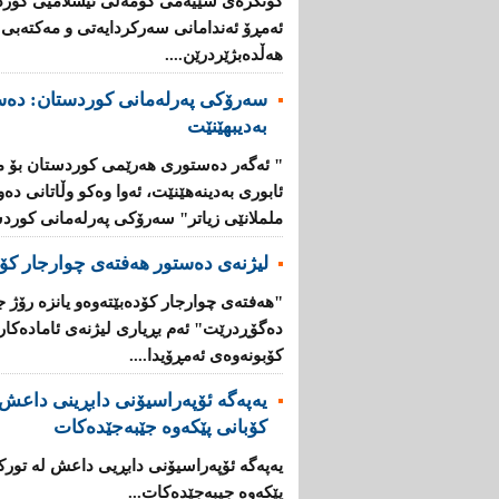
كۆنگره‌ی‌ سێیه‌می‌ كۆمه‌ڵی‌ ئیسلامیی‌ كوردس
ئه‌مڕۆ ئه‌ندامانی‌ سه‌ركردایه‌تی‌ و مه‌كته‌بی‌
هەڵدەبژێردرێن....
سەرۆكی پەرلەمانی كوردستان: دەس
بەدیبهێنێت
" ئەگەر دەستوری هەرێمی كوردستان بۆ 
ئابوری بەدینەهێنێت، ئەوا وەكو وڵاتانی دەو
ململانێی زیاتر" سەرۆكی پەرلەمانی كوردس
لیژنەی دەستور هەفتەی چوارجار كۆد
"هەفتەی چوارجار كۆدەبێتەوە‌و یانزە رۆژ
دەگۆڕدرێت" ئەم بڕیاری لیژنەی ئامادەكا
كۆبونەوەی ئەمڕۆیدا....
یەپەگە ئۆپەراسیۆنی دابڕینی داعش ل
کۆبانی پێکەوە جێبەجێدەکات
یەپەگە ئۆپەراسیۆنی دابڕیی داعش لە تورک
پێکەوە جیبەجێدەکات...