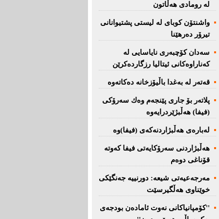
لە رومادی هەڵاتون
واشنتۆن كوبای لە لیستی پشتیوانانی
تیرۆر دەرهێنا
سەدان كۆچبەری نایاسایی لە
كەناراوەكانی ئیتالیا رزگاردەكرێن
قەتەر لە بەغدا باڵیۆزخانە دەكاتەوە
پلاتەر بۆ جاری پێنجەم وەك سەرۆكی
(فیفا) هەڵبژێردرایەوە
لەبارەی هەڵبژاردنەكەی (فیفا)وە
هەڵبژاردنی سەرۆكایەتی فیفا كەوتە
قۆناغی دوەم
مەرجەعیەتی شیعە: دورنییە جەنگێكی
خوێناوی هەڵگیرسێت
''کۆمپانیاکانی نەوت ئامادەن بودجەی