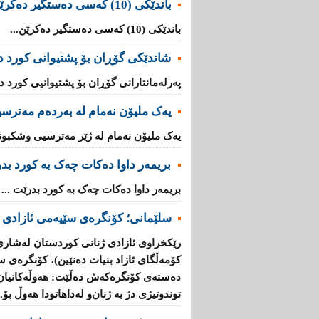
باندێکی (10) کەسى دەستگیر دەکرێن
باندێکی (10) کەسى دەستگیر دەکرێن...
شاندێکى گۆڕان بۆ پشتیوانی کورد دە
پەرلەمانتارانی گۆڕان بۆ پشتیوانیی کورد دە
یەک ملیۆن نەمام لە بەردەم مەترس
یەک ملیۆن نەمام لە ژێر مەترسیی وشکبوندا
بریمه‌ر داوا دەکات چەک بە کورد بد
بریمه‌ر داوا دەکات چەک بە کورد بدرێت ...
سلێمانی؛ كۆنگرەی سێیەمی ئازادی 
رێكخراوی ئازادی ژنانی كوردستان لەشاری 
كۆمەڵگای ئازاد بنیات دەنێین)، كۆنگرەی س
دەستەی كۆنگرەكەش دەڵێت: هەوڵەكانیان 
توندوتیژی دژ بە ژنان‌و لەداهاتودا هەوڵ بۆ..