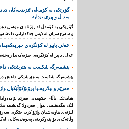
منداڵ و پیری تێدایە
و سەرجەمیان لەلایەن چەکدارانی داعشەوە 
عەلی باپیر لە کۆنگرەی حیزبەکەیدا
عەلی باپیر لە کۆنگرەی حیزبەکەیدا رەخنە
پێشمەرگە شكست بە هێرشێكی داع
پێشمەرگە شكست بە هێرشێكی داعش دەهێ
هەرێم و بیلاروسیا پرۆتۆکۆڵێکیان واژ
شاندێکى باڵاى حکومەتى هەرێم بۆ بەدوادا
لێک تێگەیشتنى نێوان هەردولا گەیشتنە بیل
لیژنەی هاوبەشیان واژۆ کرد، جێگرى سەرۆ
وڵاتەکەى بۆ پتەوکردنى پەیوەندیەکانى لەگە