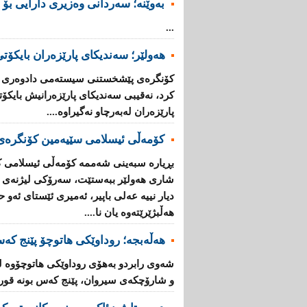
بەوێنە؛ سەردانی وەزیری دارایی بۆ 
...
هەولێر؛ سەندیكای پارێزەران بایكۆ
كۆنگرەی پێشخستنی سیستەمی دادوەری ل
كرد، نەقیبی سەندیكای پارێزەرانیش بایكۆ
پارێزەران لەبەرچاو نەگیراوە....
كۆمەڵی ئیسلامی سێیەمین كۆنگرە
بڕیارە سبەینی شەممە كۆمەڵی ئیسلامی 
شاری هەولێر ببەستێت، سەرۆكی لیژنەی ئ
دیار نییە عەلی باپیر، ئەمیری ئێستای ئەو 
هەڵبژێرێتەوە یان نا....
هەڵەبجە؛ روداوێکی هاتوچۆ پێنج کە
شەوی رابردو بەهۆی روداوێکی هاتوچۆوە 
و شارۆچکەی سیروان، پێنج کەس بونە قوربا