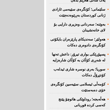
یەک ساڵی هەرێم بدەن''
سلێمانی؛ كۆنگرەی سێیەمی ئازادی
ژنانی كوردستان بەڕێوەدەچێت
بەوێنە؛ سەردانی وەزیری دارایی بۆ
لای خانەنشینان
هەولێر؛ سەندیكای پارێزەران بایكۆتی
كۆنگرەی دادوەری دەكات
پسپۆڕێكی بواری تیرۆر: داعش تەنها
لە شەڕی كۆڵان بە كۆڵان شارەزایە
سوریا؛ بەری نوسرە شاری ئیدلەب
كۆنتڕۆڵ دەكات
كۆمەڵی ئیسلامی سێیەمین كۆنگرەی
خۆی دەبەستێت
هەڵەبجە؛ روداوێکی هاتوچۆ پێنج
کەسی کردە قوربانی