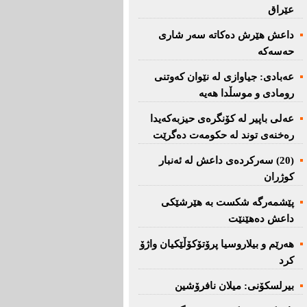
عێراق
داعش هێرش دەکاتە سەر شاری
حەسەکە
عه‌بادی: جیاوازی له‌ نێوان کەوتنی
رومادی و موسڵدا هه‌یه‌
عەلی باپیر لە کۆنگرەی حیزبەکەیدا
رەخنەی توند لە حکومەت دەگرێت
(20) سه‌ركرده‌ی داعش لە ئەنبار
کوژران
پێشمەرگە شكست بە هێرشێكی
داعش دەهێنێت
هەرێم و بیلاروسیا پرۆتۆکۆڵێکیان واژۆ
کرد
بیرلسكۆنی: میلان نافرۆشین