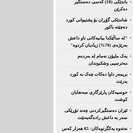
باندێکی (10) کەسى دەستگیر
دەکرێن
شاندێکى گۆڕان بۆ پشتیوانی کورد
دەچێتە باکور
''لە ساڵێکدا بیانیه‌كانی ناو داعش
بەرێژەى (70%) زیادیان کردوە''
یەک ملیۆن نەمام لە بەردەم
مەترسیی وشکبوندان
بریمه‌ر داوا دەکات چەک بە کورد
بدرێت
حوسیەکان پارێزگارى سەنعایان
کوشت
ئێران دەستگیرکردنى چه‌ند تۆڕێكی‌
سه‌ر به‌ داعش رادەگەیەنێت
نەتەوە یەكگرتوەكان: 85 هەزار كەس