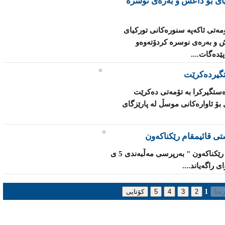
یای بۆ داعش و بەرەی نوسرە
ەتی ئاكەپە سنورەكانی توركیای
ش و بەرەی نوسرە كردۆتەوەو
ێدەگات....
گیردەكرێت
دەستگیركرا بە تۆمەتی دەكرێت
ۆ ئاوارەكانی‌ موسڵ لە پارێزگای‌
ستی‌ قائیمقام رێكناكەون
" پارتی‌ و یەكێتی‌ لەسەر پۆستێكی‌ سیادی‌ رێكناكەون " بەرپرسی‌ مەڵبەندی‌ 5 ی‌
 راگەیاند....
1