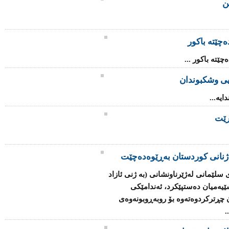
چێتە باکور
چێتە باکور ...
یی وشکبوندان
یە...
رێت
ژنانی كوردستان بەڕێوەدەچێت
سلێمانی لەژێرناونشانی (بە ژنی ئازاد
ێیەمیان دەستپێكرد، ئەندامێكی
چڕتركردوەتەوە بۆ روبەڕوبونەوەی
.