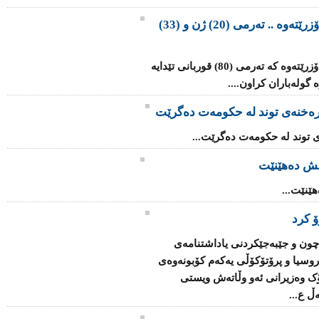
گۆڕێکی بە کۆمەڵی ئێزیدییەکان دەدۆزرێتەوە .. تەرمی (20) ژن و (33)
گۆڕێکی بە کۆمەڵ لە رۆژئاوای موسڵ دەدۆزرێتەوە کە تەرمی (80) قوربانی تێدایە
گولەباران کراون....
 رەخنەی توند لە حکومەت دەگرێت
ی توند لە حکومەت دەگرێت...
ش دەهێنێت
نێت...
ۆ کرد
چون و جێبەجێکردنی یاداشتنامەى
اروسیا و پرۆتۆکۆڵی یەکەم کۆبونەوەی
ک وەزیرانى ئەو وڵاتەش ویستى
ڵ ع...