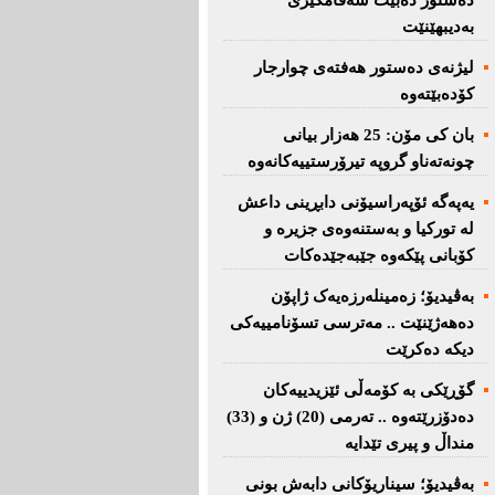
دەستور دەبێت سەقامگیری
بەدیبهێنێت
لیژنەی دەستور هەفتەی چوارجار
كۆدەبێتەوە
بان كی مۆن: 25 هەزار بیانی
چونەتەناو گروپە تیرۆرستییەكانەوە
یەپەگە ئۆپەراسیۆنی دابڕینی داعش
لە تورکیا و بەستنەوەی جزیرە و
کۆبانی پێکەوە جێبەجێدەکات
بەڤیدیۆ؛ زەمینلەرزەیەک ژاپۆن
دەهەژێنێت .. مەترسی تسۆنامییەکی
دیکە دەکرێت
گۆڕێکی بە کۆمەڵی ئێزیدییەکان
دەدۆزرێتەوە .. تەرمی (20) ژن و (33)
منداڵ و پیری تێدایە
بەڤیدیۆ؛ سیناریۆکانی دابەش بونی