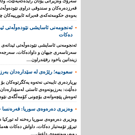
سه‌رۆك وه‌زیرانی‌ یۆنان رایده‌گه‌یه‌نێت، وڵاته‌
قه‌رزده‌ره‌كان‌ و سندوقی‌ دراوی‌ نێوده‌وڵه‌ت
به‌وه‌ی‌ حكومه‌ته‌كه‌ی‌ قه‌یرانه‌ ئابورییه‌كان 
ئه‌نجومه‌نی ئاسایشی نێوده‌وڵه‌تی ئید
ده‌كات
ئه‌نجومه‌نی ئاسایشی نێوده‌وڵه‌تی ئیدانه‌ی پ
سه‌رتاسه‌ری جیهان و داواده‌كات، سه‌رجه‌م ئه
زیندانین یاخود رفێندراون....
سعودییە؛ رێژەی لە سێدارەدان بەرز 
بڕیارده‌ری تایبه‌تی نه‌ته‌وه‌ یه‌كگرتوه‌كان بۆ
ده‌ڵێت: به‌رزبونه‌وه‌ی ئاستی له‌سێداره‌دان له
ئه‌وه‌ش پێچه‌وانه‌ی بۆچونی كۆمه‌ڵگه‌ی‌ نێوده‌و
وەزیری دەرەوەی سوریا: فه‌ره‌نسا چ
وه‌زیری ده‌ره‌وه‌ی سوریا ره‌خنه‌ له‌ توركی
تیرۆر تۆمه‌تبار ده‌كات، داواش ده‌كات هه‌ماه
روبه‌ڕوبونه‌وه‌ی داعش....