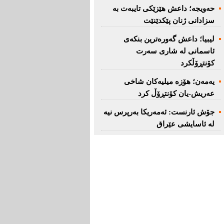
حەویجە؛ داعش هێزێكی تایبەت بە
سزادانی ژنان پێكدێنێت
لیبیا؛ داعش گەورەترین بنكەی
ئاسمانی لە شاری سەرت
کۆنتڕۆڵکرد
یەمەن؛ هۆزە میلیەكان شاخی
عەریش-یان كۆنتڕۆڵ كرد
جۆش ئارنست: ئەمەریكا بەرپرس نیە
لە ئاسایشی عێراق