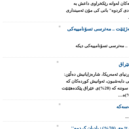
ەكان لەوانە رێكخراوی داعش بە
 ساڵی رابردو بە رێژەی 70% زیادی كردوە" بانی كی مۆن ئەمینداری
ەژێنێت .. مەترسی تسۆنامییەکی
 .. مەترسی تسۆنامییەکی دیکە
ێراق
رنیای ئەمەریکا، شارەزایانیش دەڵێن:
ی دابەشبون، ئەوانیش کوردەکان کە
رێژەی (17%)ی وڵات پێک دەهێنن، لەگەڵ سوننە کە (20%)ی عێراق پێکدەهێنێت
سەکە
.
یان کردوە''