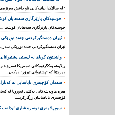
"لە ساڵێکدا بیانیه‌كانی ناو داعش بەرێژەى (70%) زیادیان کردوە".
حوسیەکان پارێزگارى سەنعایان کو
حوسیەکان پارێزگارى سەنعایان کوشت ...
ئێران دەستگیرکردنى چه‌ند تۆڕێكی‌ 
ئێران دەستگیرکردنى چه‌ند تۆڕێكی‌ سه‌ر به
واشنتۆن كوبای لە لیستی پشتیوانانی 
ویلایەتە یەكگرتوەكانی ئەمەریكا ئەمڕۆ هەین
دەرهێنا كە "پشتیوانی تیرۆر" دەكەن....
سەدان كۆچبەری نایاسایی لە كەناراوە
كۆچبەری نایاساییان رزگاركرد....
سوریا؛ بەری نوسرە شاری ئیدلەب ك