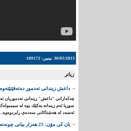
30/05/2015
بینین: 189172
زیاتر
داعش زیندانی تەدمور دەتەقێنێتەوە
چەكدارانی "داعش" زیندانی تەدموریان تە
سوریا ئەم زیندانە یەكێك بوە لە سیمبولە
ئەسەد لە هەشتاكانی سەدەی رابردوەوە...
بان كی مۆن: 25 هەزار بیانی چونەتەناو گروپە تیرۆرستییەكانەوە