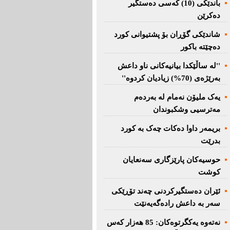
باندێکی (10) کەسى دەستگیر
دەکرێن
شاندێکى گۆڕان بۆ پشتیوانی کورد
دەچێتە باکور
''لە ساڵێکدا بیانیه‌كانی ناو داعش
بەرێژەى (70%) زیادیان کردوە''
یەک ملیۆن نەمام لە بەردەم
مەترسیی وشکبوندان
بریمه‌ر داوا دەکات چەک بە کورد
بدرێت
حوسیەکان پارێزگارى سەنعایان
کوشت
ئێران دەستگیرکردنى چه‌ند تۆڕێكی‌
سه‌ر به‌ داعش رادەگەیەنێت
نەتەوە یەكگرتوەكان: 85 هەزار كەس