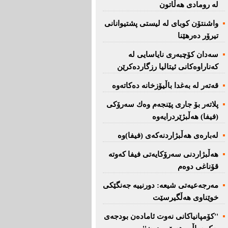
لە رومادی هەڵاتون
واشنتۆن كوبای لە لیستی پشتیوانانی
تیرۆر دەرهێنا
سەدان كۆچبەری نایاسایی لە
كەناراوەكانی ئیتالیا رزگاردەكرێن
قەتەر لە بەغدا باڵیۆزخانە دەكاتەوە
پلاتەر بۆ جاری پێنجەم وەك سەرۆكی
(فیفا) هەڵبژێردرایەوە
لەبارەی هەڵبژاردنەكەی (فیفا)وە
هەڵبژاردنی سەرۆكایەتی فیفا كەوتە
قۆناغی دوەم
مەرجەعیەتی شیعە: دورنییە جەنگێكی
خوێناوی هەڵگیرسێت
''کۆمپانیاکانی نەوت ئامادەن بودجەی