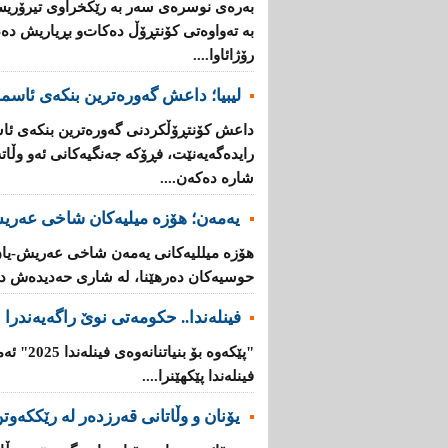
بەرەی نوسرەی سەر بە رێكخراوی تیرۆریس
بە تەواوەتی كۆنتڕۆڵ دەكات‌و بڕیاریش دە
رۆژائاوا....
لیبیا؛ داعش گەورەترین بنكەی ئاسم
داعش كۆنتڕۆڵکردنی گەورەترین بنكەی ئاس
رایدەگەیەنێت، فڕۆكە جەنگیەكانی ئەو وڵ
شارە دەكەن....
یەمەن؛ هۆزە میلیەكان شاخی عەریش
هۆزە میللیەكانی یەمەن شاخی عەریش-یان
حوسیەكان دەرهێنا، لە شاری حەدیدەش دە
فینلەندا.. حكومەتی نوێ راگەیەندرا
"پێكەوە ب
فینلەندا پێكهێنرا....
یۆنان‌ و وڵاتانی‌ قه‌رزده‌ر له‌ رێککەوتن