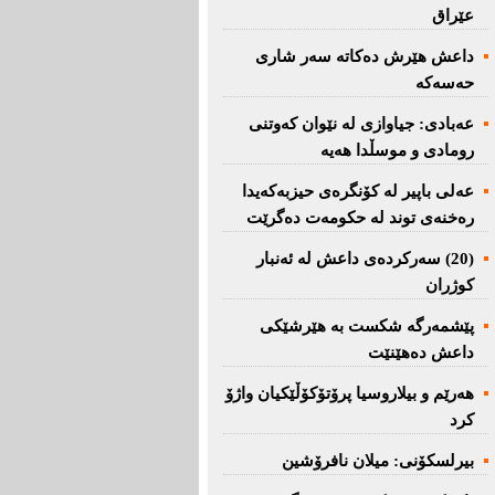
عێراق
داعش هێرش دەکاتە سەر شاری
حەسەکە
عه‌بادی: جیاوازی له‌ نێوان کەوتنی
رومادی و موسڵدا هه‌یه‌
عەلی باپیر لە کۆنگرەی حیزبەکەیدا
رەخنەی توند لە حکومەت دەگرێت
(20) سه‌ركرده‌ی داعش لە ئەنبار
کوژران
پێشمەرگە شكست بە هێرشێكی
داعش دەهێنێت
هەرێم و بیلاروسیا پرۆتۆکۆڵێکیان واژۆ
کرد
بیرلسكۆنی: میلان نافرۆشین