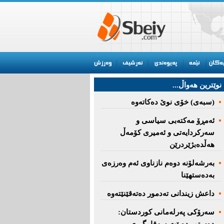
نوێترین هه‌واڵ...
(سبەى) خۆى نوێ دەکاتەوە
ئه‌مڕۆ مه‌كته‌بی‌ سیاسی‌ و
سه‌ركردایه‌تی‌ و ئه‌میری‌ كۆمه‌ڵ
هەڵدەبژێردرێن
به‌رشه‌لۆنه‌ دوه‌م نازناوی ئه‌م وه‌رزه‌ی
به‌ده‌ستهێنا
داعش زیندانی تەدمور دەتەقێنێتەوە
سەرۆكی پەرلەمانی كوردستان: