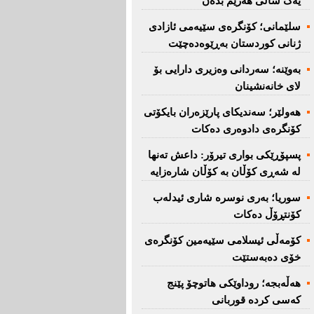
یەک ساڵی هەرێم بدەن''
سلێمانی؛ كۆنگرەی سێیەمی ئازادی
ژنانی كوردستان بەڕێوەدەچێت
بەوێنە؛ سەردانی وەزیری دارایی بۆ
لای خانەنشینان
هەولێر؛ سەندیكای پارێزەران بایكۆتی
كۆنگرەی دادوەری دەكات
پسپۆڕێكی بواری تیرۆر: داعش تەنها
لە شەڕی كۆڵان بە كۆڵان شارەزایە
سوریا؛ بەری نوسرە شاری ئیدلەب
كۆنتڕۆڵ دەكات
كۆمەڵی ئیسلامی سێیەمین كۆنگرەی
خۆی دەبەستێت
هەڵەبجە؛ روداوێکی هاتوچۆ پێنج
کەسی کردە قوربانی