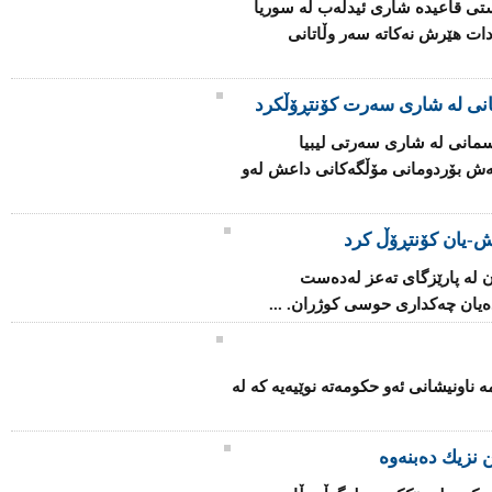
تی قاعیدە شاری ئیدلەب لە سوریا
دات هێرش نەكاتە سەر وڵاتانی
انی لە شاری سەرت کۆنتڕۆڵکرد
مانی لە شاری سەرتی لیبیا
اتەش بۆردومانی مۆڵگەكانی داعش لەو
-یان كۆنتڕۆڵ كرد
 لە پارێزگای تەعز لەدەست
یان چەكداری حوسی كوژران. ...
ۆ بنیاتنانەوەی فینلەندا 2025" ئەمە ناونیشانی ئەو حكومەتە نوێیەیە كە لە
 نزیك ده‌بنه‌وه‌