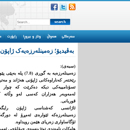
بەڤیدیۆ؛ زەمینلەرزەیەک ژاپۆن
(سبەی):
زەمینلەرزەیە بە گوڕی (7.8) پلە بە
رێختەر کەناراوەکانی ژاپۆنی هەژاند و مە
تسۆنامییەکی دیکە دەکرێت کە چوار 
لەمەوبەر هەزاران کەسی لەو وڵاتە ک
قوربانی.
ئاژانسی كه‌شناسی ژاپۆن رایگه‌یا
زەمینله‌رزه‌كه‌ ئێوارەی ئەمڕۆ‌ له‌ دورگه‌
ئۆگاساواری زه‌ریای هێمن رویداوه.