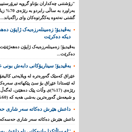
"رۆشتنی چەكداران بۆناو گروپە تیرۆرستیی
بەراورد بە
گشتی نەتەوە یەكگرتوەكان وای راگەیاند....
بەڤیدیۆ؛ زەمینلەرزەیەک ژاپۆن دەه
دیکە دەکرێت
بەڤیدیۆ؛ زەمینلەرزەیەک ژاپۆن دەهەژێنێت
دەکرێت...
بەڤیدیۆ؛ سیناریۆکانی دابەش بونی ع
عێراق کەمێک گەورەترە لە ویلایەتی کالیفۆ
لە ئێستادا عێڕاق بۆ سێ پێکهاتەی سەرەک
و شیعەش گەورەترین بەشی هەیە کە (60%)ە....
داعش هێرش دەکاتە سەر شاری حە
داعش هێرش دەکاتە سەر شاری حەسەکە..
''لە ساڵێکدا بیانیه‌كانی ناو داعش بەرێژەى (70%) زیاد