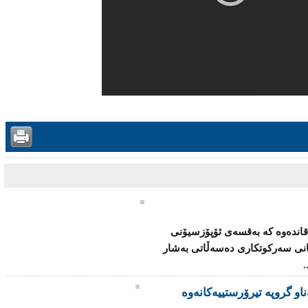
قاندەوە كە بەقسەی ئۆپۆزسیۆنی
كانی سەركوتكاری دەسەڵاتی بەشار
.