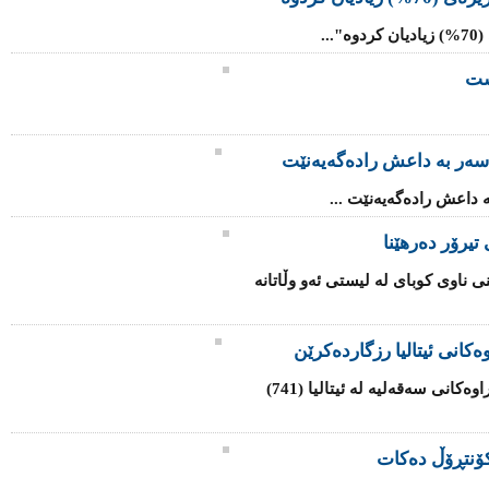
..
شت
سه‌ر به‌ داعش رادەگەیەنێت
‌ داعش رادەگەیەنێت ...
تیرۆر دەرهێنا
ی ناوی كوبای لە لیستی ئەو وڵاتانە
كانی ئیتالیا رزگاردەكرێن
هێزە هاوبەشەكانی یەكێتی ئەوروپا لە كەناراوەكانی سەقەلیە لە ئیتالیا (741)
ۆنتڕۆڵ دەكات