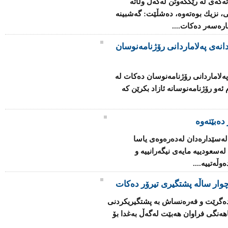
كه‌ی‌ له‌ رێکكه‌وتن له‌گه‌ڵ وڵاته‌
ی، نزیك بوه‌ته‌وه‌، ده‌شڵێت: گه‌شبینه‌
چاره‌سه‌ر ده‌كات....
انه‌ی په‌لاماردانی رۆژنامه‌نوسان
ه‌لاماردانی رۆژنامه‌نوسان ده‌كات له‌
‌و رۆژنامه‌نوسانه‌ ئازاد بكرێن كه‌
دەبێتەوە
 له‌سێداره‌دان له‌ده‌ره‌وه‌ی یاسا
‌سعودییه‌ مایه‌ی نیگه‌رانییه‌ و
ڵه‌تییه‌....
وار ساڵه‌ پشتگیری تیرۆر ده‌كات
ا ده‌گرێت و فه‌ره‌نساش به‌ پشتگیریكردنی
ه‌نگی فراوان هه‌بێت له‌گه‌ڵ به‌غدا بۆ