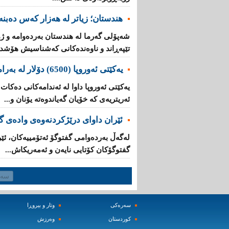
هندستان؛ زیاتر لە هەزار کەس دەبنە 
تێپه‌ڕاند و ناوه‌نده‌كانی‌ كه‌شناسیش هۆشدار
یه‌كێتی‌ ئه‌وروپا (6500) دۆلار له‌ به‌رامبه‌ر هه‌ر كۆچبه‌رێكدا ده‌دات
ئه‌ریتریه‌ی‌ کە خۆیان گه‌یاندوه‌ته‌ یۆنان و...
ئێران داوای‌ درێژكردنه‌وه‌ی‌ واده‌ی
له‌گه‌ڵ به‌رده‌وامی‌ گفتوگۆ ئه‌تۆمییه‌كان، ئێ
گفتوگۆكان كۆتایی‌ نایه‌ن و ئەمەریکاش...
سه‌ره‌کی
وتار و بیروڕا
کوردستان
وه‌رزش‌