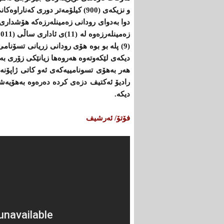
و نزیكه‌ی (900) كیلۆمەتر دوری كه‌ناراوه‌كانی تۆكیۆی پایته‌ختی گرتوەته‌وه و هیچ زیانێکی لێنەکەوتوەتەوە.
دوا به‌دوای رودانی زەمینله‌رزه‌كه‌ هۆشداری 
دیكه‌ی لێكه‌وته‌وه‌ هه‌روه‌ها زیانێكی زۆری به‌ كه
هەر بەهۆی تسونامییه‌كه‌ی ئەو کاتی ژاپۆنەوە‌ 
دیكه‌.
فۆتۆ/ ئەرشیف