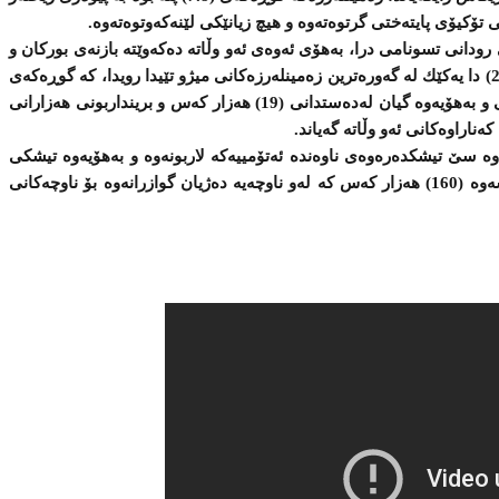
رودانی تسونامی درا، بەهۆی ئەوەی ئەو وڵاتە‌ ده‌كه‌وێته‌ بازنه‌ی بوركان و
زەمینله‌رزه‌وه‌ له‌ (11)ی ئاداری ساڵی (2011) دا یه‌كێك له‌ گه‌وره‌ترین زەمینله‌رزه‌كانی میژو تێیدا رویدا، كه‌ گوڕه‌كه‌ی
(9) پله‌ بو بوه‌ هۆی رودانی زریانی تسۆنامی و بەهۆیەوە گیان له‌ده‌ستدانی (19) هه‌زار كه‌س و برینداربونی هه‌زارانی
‌ناراوه‌كانی ئه‌و وڵاته‌ گه‌یاند.
سێ تیشكده‌ره‌وه‌ی ناوه‌نده‌ ئه‌تۆمییه‌كه‌ لاربونه‌وه‌ و به‌هۆیه‌وه‌ تیشكی
رادیۆ ئه‌كتیف دزه‌ی كرده‌ ده‌ره‌وه‌ بەهۆیه‌شه‌وه‌ (160) هه‌زار كه‌س كه‌ له‌و ناوچه‌یه‌ ده‌ژیان گوازرانه‌وه‌ بۆ ناوچه‌كانی