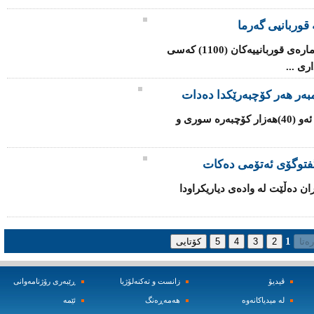
قوربانیی گەرما
شه‌پۆلی‌ گه‌رما له‌ هندستان به‌رده‌وامه‌ و ژماره‌ی‌ قوربانییه‌كان (1100) کەسی
ی‌ ...
یه‌كێتی‌ ئه‌وروپا داوا له‌ ئه‌ندامه‌كانی‌ ده‌كات ئه‌و (40)هه‌زار كۆچبه‌ره‌ سوری‌ و
‌ گفتوگۆی ئەتۆمی ده‌كات
ران ده‌ڵێت له‌ واده‌ی‌ دیاریكراودا
1
ڤیدیۆ
زانست و ته‌کنه‌لۆژیا
ڕێبه‌ری رۆژنامه‌وانی
له‌ میدیاکانه‌وه‌
هه‌مه‌ڕه‌نگ
ئێمه‌