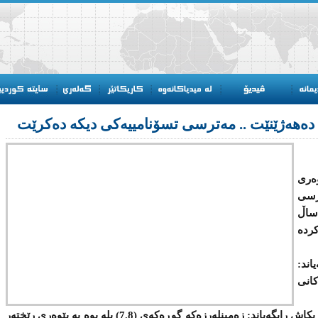
 دەهەژێنێت .. مەترسی تسۆنامییەکی دیکە دەکرێت
پێی پێوەری
ترسی
ساڵ
ردە
ند:
كانی
هاوکات ناوه‌ندی توێژینه‌وه‌ی جیۆلۆجی ئه‌مریكاش رایگه‌یاند: زەمینله‌رزه‌كه‌ گوڕه‌كه‌ی (7.8) پله‌ بوه‌ به‌ پێوه‌ری رێخته‌ر