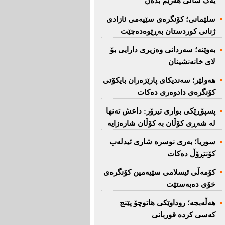
یەک ساڵی هەرێم بدەن''
سلێمانی؛ كۆنگرەی سێیەمی ئازادی
ژنانی كوردستان بەڕێوەدەچێت
بەوێنە؛ سەردانی وەزیری دارایی بۆ
لای خانەنشینان
هەولێر؛ سەندیكای پارێزەران بایكۆتی
كۆنگرەی دادوەری دەكات
پسپۆڕێكی بواری تیرۆر: داعش تەنها
لە شەڕی كۆڵان بە كۆڵان شارەزایە
سوریا؛ بەری نوسرە شاری ئیدلەب
كۆنتڕۆڵ دەكات
كۆمەڵی ئیسلامی سێیەمین كۆنگرەی
خۆی دەبەستێت
هەڵەبجە؛ روداوێکی هاتوچۆ پێنج
کەسی کردە قوربانی