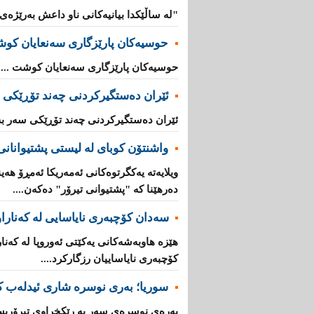
"لە ساڵێکدا بیانیه‌كانی ناو داعش بەرێژەى (70%) زیادیان کردوە".
حوسیەکان پارێزگارى سەنعایان کو
حوسیەکان پارێزگارى سەنعایان کوشت ...
ئێران دەستگیرکردنى چه‌ند تۆڕێكی‌ 
ئێران دەستگیرکردنى چه‌ند تۆڕێكی‌ سه‌ر به
واشنتۆن كوبای لە لیستی پشتیوانانی 
ویلایەتە یەكگرتوەكانی ئەمەریكا ئەمڕۆ هەین
دەرهێنا كە "پشتیوانی تیرۆر" دەكەن....
سەدان كۆچبەری نایاسایی لە كەناراوە
كۆچبەری نایاساییان رزگاركرد....
سوریا؛ بەری نوسرە شاری ئیدلەب ك
بەرەی نوسرەی سەر بە رێكخراوی تیرۆریس