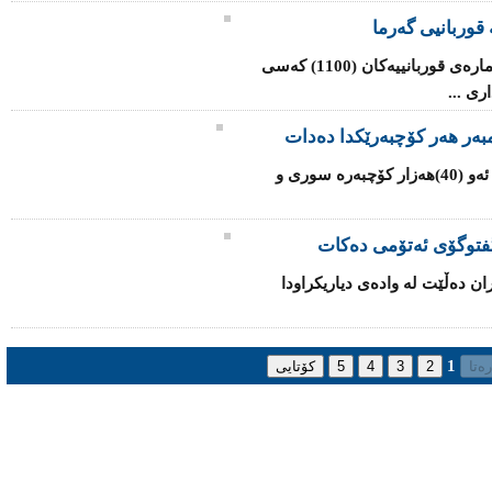
قوربانیی گەرما
شه‌پۆلی‌ گه‌رما له‌ هندستان به‌رده‌وامه‌ و ژماره‌ی‌ قوربانییه‌كان (1100) کەسی
ی‌ ...
یه‌كێتی‌ ئه‌وروپا داوا له‌ ئه‌ندامه‌كانی‌ ده‌كات ئه‌و (40)هه‌زار كۆچبه‌ره‌ سوری‌ و
‌ گفتوگۆی ئەتۆمی ده‌كات
ران ده‌ڵێت له‌ واده‌ی‌ دیاریكراودا
1