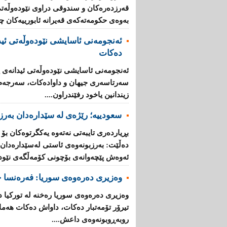
قه‌رزده‌ره‌كان‌ و سندوقی‌ دراوی‌ نێوده‌وڵه‌ت
به‌وه‌ی‌ حكومه‌ته‌كه‌ی‌ قه‌یرانه‌ ئابورییه‌كان 
ئه‌نجومه‌نی ئاسایشی نێوده‌وڵه‌تی ئید
ده‌كات
ئه‌نجومه‌نی ئاسایشی نێوده‌وڵه‌تی ئیدانه‌ی پ
سه‌رتاسه‌ری جیهان و داواده‌كات، سه‌رجه‌م ئه
زیندانین یاخود رفێندراون....
سعودییە؛ رێژەی لە سێدارەدان بەرز 
بڕیارده‌ری تایبه‌تی نه‌ته‌وه‌ یه‌كگرتوه‌كان بۆ
ده‌ڵێت: به‌رزبونه‌وه‌ی ئاستی له‌سێداره‌دان له
ئه‌وه‌ش پێچه‌وانه‌ی بۆچونی كۆمه‌ڵگه‌ی‌ نێوده‌و
وەزیری دەرەوەی سوریا: فه‌ره‌نسا چ
وه‌زیری ده‌ره‌وه‌ی سوریا ره‌خنه‌ له‌ توركی
تیرۆر تۆمه‌تبار ده‌كات، داواش ده‌كات هه‌ماه
روبه‌ڕوبونه‌وه‌ی داعش....