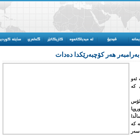
 ئه‌و
‌ کە
لۆس
وروپا
اڵدا
ه‌ كه‌
سه‌ر