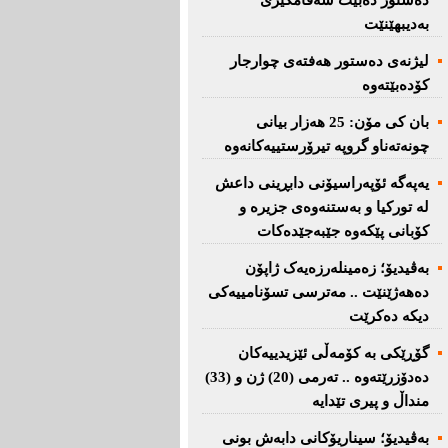
دەستور دەبێت سەقامگیری
بەدیبهێنێت
لیژنەی دەستور هەفتەی چوارجار
كۆدەبێتەوە
بان كی مۆن: 25 هەزار بیانی
چونەتەناو گروپە تیرۆرستییەكانەوە
یەپەگە ئۆپەراسیۆنی دابڕینی داعش
لە تورکیا و بەستنەوەی جزیرە و
کۆبانی پێکەوە جێبەجێدەکات
بەڤیدیۆ؛ زەمینلەرزەیەک ژاپۆن
دەهەژێنێت .. مەترسی تسۆنامییەکی
دیکە دەکرێت
گۆڕێکی بە کۆمەڵی ئێزیدییەکان
دەدۆزرێتەوە .. تەرمی (20) ژن و (33)
منداڵ و پیری تێدایە
بەڤیدیۆ؛ سیناریۆکانی دابەش بونی