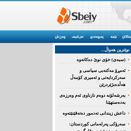
نوێترین هه‌واڵ...
(سبەى) خۆى نوێ دەکاتەوە
ئه‌مڕۆ مه‌كته‌بی‌ سیاسی‌ و
سه‌ركردایه‌تی‌ و ئه‌میری‌ كۆمه‌ڵ
هەڵدەبژێردرێن
به‌رشه‌لۆنه‌ دوه‌م نازناوی ئه‌م وه‌رزه‌ی
به‌ده‌ستهێنا
داعش زیندانی تەدمور دەتەقێنێتەوە
سەرۆكی پەرلەمانی كوردستان: