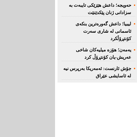
حەویجە؛ داعش هێزێكی تایبەت بە
سزادانی ژنان پێكدێنێت
لیبیا؛ داعش گەورەترین بنكەی
ئاسمانی لە شاری سەرت
کۆنتڕۆڵکرد
یەمەن؛ هۆزە میلیەكان شاخی
عەریش-یان كۆنتڕۆڵ كرد
جۆش ئارنست: ئەمەریكا بەرپرس نیە
لە ئاسایشی عێراق