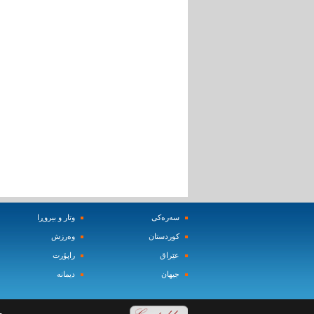
سه‌ره‌کی
وتار و بیروڕا
کوردستان
وه‌رزش‌
عێراق
راپۆرت
جیهان
دیمانه‌