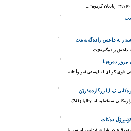
..
شت
سه‌ر به‌ داعش رادەگەیەنێت
‌ داعش رادەگەیەنێت ...
تیرۆر دەرهێنا
ی ناوی كوبای لە لیستی ئەو وڵاتانە
كانی ئیتالیا رزگاردەكرێن
هێزە هاوبەشەكانی یەكێتی ئەوروپا لە كەناراوەكانی سەقەلیە لە ئیتالیا (741)
ۆنتڕۆڵ دەكات
تی قاعیدە شاری ئیدلەب لە سوریا