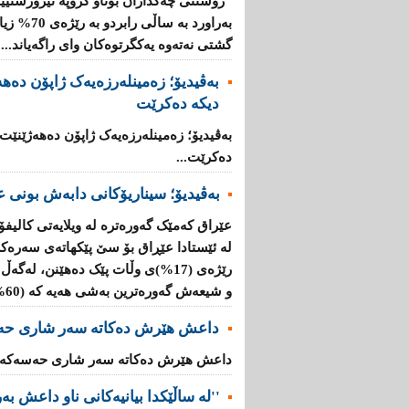
"رۆشتنی چەكداران بۆناو گروپە تیرۆرستیی
بەراورد بە
گشتی نەتەوە یەكگرتوەكان وای راگەیاند....
بەڤیدیۆ؛ زەمینلەرزەیەک ژاپۆن دەه
دیکە دەکرێت
بەڤیدیۆ؛ زەمینلەرزەیەک ژاپۆن دەهەژێنێت
دەکرێت...
بەڤیدیۆ؛ سیناریۆکانی دابەش بونی ع
عێراق کەمێک گەورەترە لە ویلایەتی کالیفۆ
لە ئێستادا عێڕاق بۆ سێ پێکهاتەی سەرەک
و شیعەش گەورەترین بەشی هەیە کە (60%)ە....
داعش هێرش دەکاتە سەر شاری حە
داعش هێرش دەکاتە سەر شاری حەسەکە..
''لە ساڵێکدا بیانیه‌كانی ناو داعش بەرێژەى (70%) زیاد