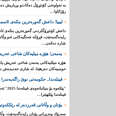
بە تەواوەتی كۆنتڕۆڵ دەكات‌و بڕیاریش دە
رۆژائاوا....
لیبیا؛ داعش گەورەترین بنكەی ئاسم
داعش كۆنتڕۆڵکردنی گەورەترین بنكەی ئاس
رایدەگەیەنێت، فڕۆكە جەنگیەكانی ئەو وڵ
شارە دەكەن....
یەمەن؛ هۆزە میلیەكان شاخی عەریش
هۆزە میللیەكانی یەمەن شاخی عەریش-یان
حوسیەكان دەرهێنا، لە شاری حەدیدەش دە
فینلەندا.. حكومەتی نوێ راگەیەندرا
"پێكەوە ب
فینلەندا پێكهێنرا....
یۆنان‌ و وڵاتانی‌ قه‌رزده‌ر له‌ رێککەوتن
سه‌رۆك وه‌زیرانی‌ یۆنان رایده‌گه‌یه‌نێت، وڵاته‌