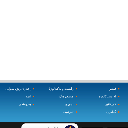
ڤیدیۆ
زانست و ته‌کنه‌لۆژیا
ڕێبه‌ری رۆژنامه‌وانی
له‌ میدیاکانه‌وه‌
هه‌مه‌ڕه‌نگ
ئێمه‌
کاریکاتێر
ئابوری
په‌یوه‌ندی
گه‌له‌ری
ئه‌رشیف