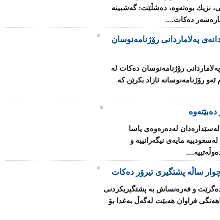
ی، نزیك بوه‌ته‌وه‌، ده‌شڵێت: گه‌شبینه‌
چاره‌سه‌ر ده‌كات....
انه‌ی په‌لاماردانی رۆژنامه‌نوسان
ه‌لاماردانی رۆژنامه‌نوسان ده‌كات له‌
‌و رۆژنامه‌نوسانه‌ ئازاد بكرێن كه‌
دەبێتەوە
 له‌سێداره‌دان له‌ده‌ره‌وه‌ی یاسا
‌سعودییه‌ مایه‌ی نیگه‌رانییه‌ و
ڵه‌تییه‌....
وار ساڵه‌ پشتگیری تیرۆر ده‌كات
ا ده‌گرێت و فه‌ره‌نساش به‌ پشتگیریكردنی
ه‌نگی فراوان هه‌بێت له‌گه‌ڵ به‌غدا بۆ