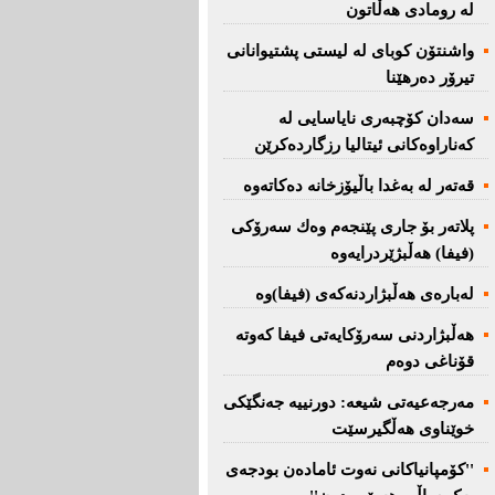
لە رومادی هەڵاتون
واشنتۆن كوبای لە لیستی پشتیوانانی
تیرۆر دەرهێنا
سەدان كۆچبەری نایاسایی لە
كەناراوەكانی ئیتالیا رزگاردەكرێن
قەتەر لە بەغدا باڵیۆزخانە دەكاتەوە
پلاتەر بۆ جاری پێنجەم وەك سەرۆكی
(فیفا) هەڵبژێردرایەوە
لەبارەی هەڵبژاردنەكەی (فیفا)وە
هەڵبژاردنی سەرۆكایەتی فیفا كەوتە
قۆناغی دوەم
مەرجەعیەتی شیعە: دورنییە جەنگێكی
خوێناوی هەڵگیرسێت
''کۆمپانیاکانی نەوت ئامادەن بودجەی