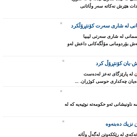
دات هێرش نەكاتە سەر وڵاتانی
انی لە شاری سەرت کۆنتڕۆڵکرد
مانی لە شاری سەرتی لیبیا
اتەش بۆردومانی مۆڵگەكانی داعش لەو
-یان كۆنتڕۆڵ كرد
 لە پارێزگای تەعز لەدەست
یان چەكداری حوسی كوژران. ...
ۆ بنیاتنانەوەی فینلەندا 2025" ئەمە ناونیشانی ئەو حكومەتە نوێیەیە كە لە
 نزیك ده‌بنه‌وه‌
كه‌ی‌ له‌ رێکكه‌وتن له‌گه‌ڵ وڵاته‌