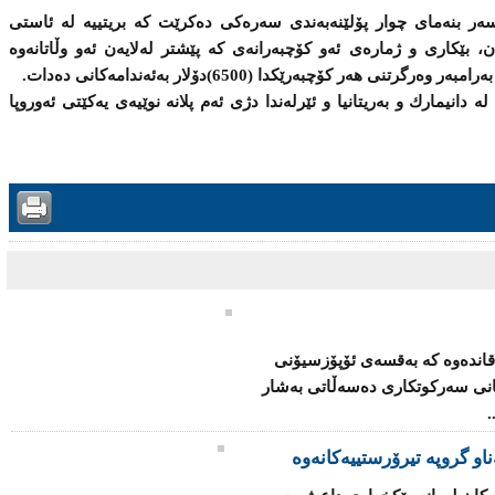
‌ر بنه‌مای‌ چوار پۆلێنه‌به‌ندی‌ سه‌ره‌كی‌ ده‌كرێت كه‌ بریتییه‌ له‌ ئاستی‌
، بێكاری‌ و ژماره‌ی‌ ئه‌و كۆچبه‌رانه‌ی‌ كه‌ پێشتر له‌لایه‌ن ئه‌و وڵاتانه‌وه‌
 هه‌ر كۆچبه‌رێكدا (6500)دۆلار به‌ئه‌ندامه‌كانی‌ ده‌دات.
له‌ دانیمارك و به‌ریتانیا و ئێرله‌ندا دژی‌ ئه‌م پلانه‌ نوێیه‌ی‌ یه‌كێتی‌ ئه‌وروپا
قاندەوە كە بەقسەی ئۆپۆزسیۆنی
كانی سەركوتكاری دەسەڵاتی بەشار
.