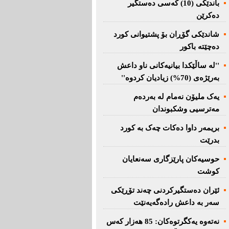
باندێکی (10) کەسى دەستگیر
دەکرێن
شاندێکى گۆڕان بۆ پشتیوانی کورد
دەچێتە باکور
''لە ساڵێکدا بیانیه‌كانی ناو داعش
بەرێژەى (70%) زیادیان کردوە''
یەک ملیۆن نەمام لە بەردەم
مەترسیی وشکبوندان
بریمه‌ر داوا دەکات چەک بە کورد
بدرێت
حوسیەکان پارێزگارى سەنعایان
کوشت
ئێران دەستگیرکردنى چه‌ند تۆڕێكی‌
سه‌ر به‌ داعش رادەگەیەنێت
نەتەوە یەكگرتوەكان: 85 هەزار كەس