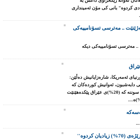
ەكان لەوانە رێكخراوی داعش بە
 ساڵی رابردو بە رێژەی 70% زیادی كردوە" بانی كی مۆن ئەمینداری
ەژێنێت .. مەترسی تسۆنامییەکی
 .. مەترسی تسۆنامییەکی دیکە
ێراق
رنیای ئەمەریکا، شارەزایانیش دەڵێن:
ی دابەشبون، ئەوانیش کوردەکان کە
رێژەی (17%)ی وڵات پێک دەهێنن، لەگەڵ سوننە کە (20%)ی عێراق پێکدەهێنێت
سەکە
.
یان کردوە''