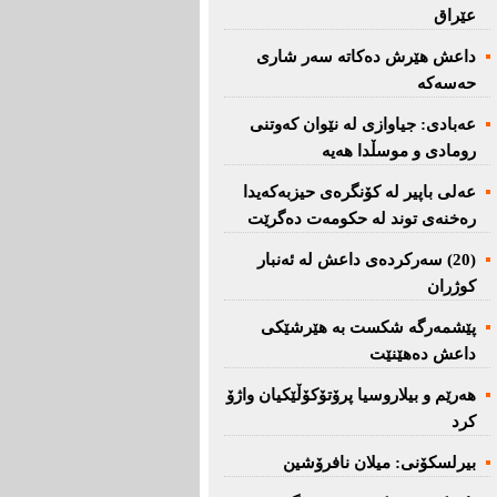
عێراق
داعش هێرش دەکاتە سەر شاری
حەسەکە
عه‌بادی: جیاوازی له‌ نێوان کەوتنی
رومادی و موسڵدا هه‌یه‌
عەلی باپیر لە کۆنگرەی حیزبەکەیدا
رەخنەی توند لە حکومەت دەگرێت
(20) سه‌ركرده‌ی داعش لە ئەنبار
کوژران
پێشمەرگە شكست بە هێرشێكی
داعش دەهێنێت
هەرێم و بیلاروسیا پرۆتۆکۆڵێکیان واژۆ
کرد
بیرلسكۆنی: میلان نافرۆشین