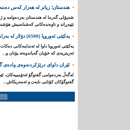
هندستان؛ زیاتر لە هەزار کەس دەبنە 
تێپه‌ڕاند و ناوه‌نده‌كانی‌ كه‌شناسیش هۆشدار
یه‌كێتی‌ ئه‌وروپا (6500) دۆلار له‌ به‌رامبه‌ر هه‌ر كۆچبه‌رێكدا ده‌دات
ئه‌ریتریه‌ی‌ کە خۆیان گه‌یاندوه‌ته‌ یۆنان و...
ئێران داوای‌ درێژكردنه‌وه‌ی‌ واده‌ی
له‌گه‌ڵ به‌رده‌وامی‌ گفتوگۆ ئه‌تۆمییه‌كان، ئێ
گفتوگۆكان كۆتایی‌ نایه‌ن و ئەمەریکاش...