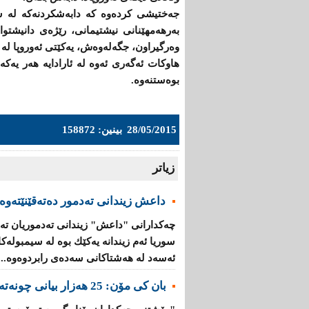
جەختیشی‌ كرده‌وه‌ كه‌ دابه‌شكردنه‌كه‌ له‌ سه
به‌رهه‌مهێنانی‌ ‌نیشتیمانی‌، رێژه‌ی‌ دانیشتوان
وه‌رگیراون، جگەلەوەش، یه‌كێتی‌ ئه‌وروپا له‌ به‌رامبه‌ر وه‌رگرتنی‌
هاوکات ئه‌گه‌ری‌ ئه‌وه‌ له‌ ئارادایه‌ هه‌ر یه‌كە 
بوه‌ستنه‌وه‌.
28/05/2015
بینین: 158872
زیاتر
داعش زیندانی تەدمور دەتەقێنێتەوە
چەكدارانی "داعش" زیندانی تەدموریان تە
سوریا ئەم زیندانە یەكێك بوە لە سیمبولە
ئەسەد لە هەشتاكانی سەدەی رابردوەوە...
بان كی مۆن: 25 هەزار بیانی چونەتەناو گروپە تیرۆرستییەكانەوە