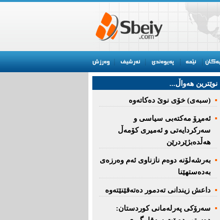
نوێترین هه‌واڵ...
(سبەى) خۆى نوێ دەکاتەوە
ئه‌مڕۆ مه‌كته‌بی‌ سیاسی‌ و
سه‌ركردایه‌تی‌ و ئه‌میری‌ كۆمه‌ڵ
هەڵدەبژێردرێن
به‌رشه‌لۆنه‌ دوه‌م نازناوی ئه‌م وه‌رزه‌ی
به‌ده‌ستهێنا
داعش زیندانی تەدمور دەتەقێنێتەوە
سەرۆكی پەرلەمانی كوردستان: