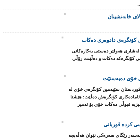
.
لای خانەنشینان
تی كۆنگرەی دادوەری دەكات
ەشاری هەولێر دەستی بەكارەكانی
تی كۆنگرەكە دەكات و دەڵێت، رۆڵی
ی خۆی دەبەستێت
كوردستان سێیەمین كۆنگرەی خۆی لە
امادەكاری كۆنگرەش دەڵێت: هێشتا
حیزبە قبوڵی دەكات خۆی بۆ ئەمیر
سی کردە قوربانی
لەسەر رێگای سەرەکی نێوان هەڵەبجە