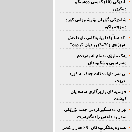
باندێکی (10) کەسى دەستگیر
دەکرێن
شاندێکى گۆڕان بۆ پشتیوانی کورد
دەچێتە باکور
''لە ساڵێکدا بیانیه‌كانی ناو داعش
بەرێژەى (70%) زیادیان کردوە''
یەک ملیۆن نەمام لە بەردەم
مەترسیی وشکبوندان
بریمه‌ر داوا دەکات چەک بە کورد
بدرێت
حوسیەکان پارێزگارى سەنعایان
کوشت
ئێران دەستگیرکردنى چه‌ند تۆڕێكی‌
سه‌ر به‌ داعش رادەگەیەنێت
نەتەوە یەكگرتوەكان: 85 هەزار كەس