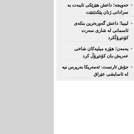
حەویجە؛ داعش هێزێكی تایبەت بە
سزادانی ژنان پێكدێنێت
لیبیا؛ داعش گەورەترین بنكەی
ئاسمانی لە شاری سەرت
کۆنتڕۆڵکرد
یەمەن؛ هۆزە میلیەكان شاخی
عەریش-یان كۆنتڕۆڵ كرد
جۆش ئارنست: ئەمەریكا بەرپرس نیە
لە ئاسایشی عێراق