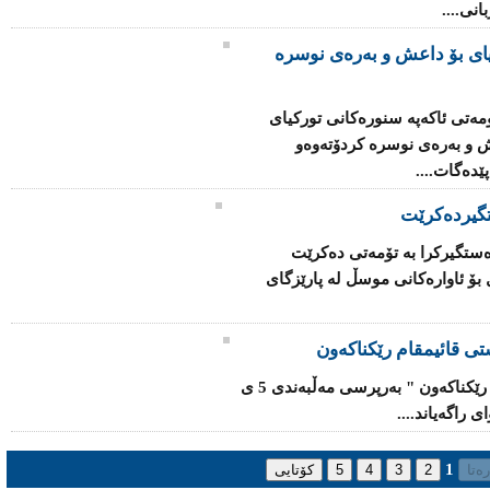
نی....
یای بۆ داعش و بەرەی نوسرە
ەتی ئاكەپە سنورەكانی توركیای
ش و بەرەی نوسرە كردۆتەوەو
ێدەگات....
گیردەكرێت
دەستگیركرا بە تۆمەتی دەكرێت
ۆ ئاوارەكانی‌ موسڵ لە پارێزگای‌
ستی‌ قائیمقام رێكناكەون
" پارتی‌ و یەكێتی‌ لەسەر پۆستێكی‌ سیادی‌ رێكناكەون " بەرپرسی‌ مەڵبەندی‌ 5 ی‌
 راگەیاند....
1