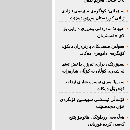
یەک ساڵی هەرێم بدەن''
سلێمانی؛ كۆنگرەی سێیەمی ئازادی
ژنانی كوردستان بەڕێوەدەچێت
بەوێنە؛ سەردانی وەزیری دارایی بۆ
لای خانەنشینان
هەولێر؛ سەندیكای پارێزەران بایكۆتی
كۆنگرەی دادوەری دەكات
پسپۆڕێكی بواری تیرۆر: داعش تەنها
لە شەڕی كۆڵان بە كۆڵان شارەزایە
سوریا؛ بەری نوسرە شاری ئیدلەب
كۆنتڕۆڵ دەكات
كۆمەڵی ئیسلامی سێیەمین كۆنگرەی
خۆی دەبەستێت
هەڵەبجە؛ روداوێکی هاتوچۆ پێنج
کەسی کردە قوربانی