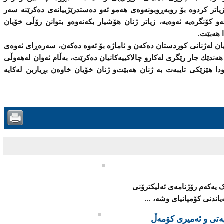
یاتر كردوە بۆ روبەڕوبونەوەی هەمو ئەو دەستدرێژییانەی دەكرێنە سەر
‌و كۆنگرەیە ئەوەیە، زیاتر ژنان هۆشیار بكەنەوەو بتوانن رۆڵی خۆیان
 هەبێت.
ن لەژنانی كوردستان دەكەن و ئاماژە بۆ ئەوە دەكەن، سەرەڕای ئەوەی
هەندێك جار رێگری لەكارو چالاكییەكانیان دەكرێت، بەڵام ئەوان لەهەوڵی
ودا هێزێكی تایبەت بە ژنان هەبێت‌و ژنان خۆیان خاوەن بڕیاربن لەكایە
یەکەم رۆژنامەى ئەلیکترۆنى
ندنی‌ كۆمپانیای‌ وشه‌، ...
‌تی‌ و ئه‌میری‌ كۆمه‌ڵ