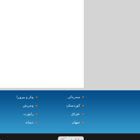
سه‌ره‌کی
وتار و بیروڕا
کوردستان
وه‌رزش‌
عێراق
راپۆرت
جیهان
دیمانه‌