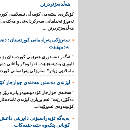
هەڵدەبژێردرێن
كۆنگره‌ی‌ سێیه‌می‌ كۆمه‌ڵی‌ ئیسلامیی‌ كوردس
ئه‌مڕۆ ئه‌ندامانی‌ سه‌ركردایه‌تی‌ و مه‌كته‌بی‌
هەڵدەبژێردرێن....
سەرۆكی پەرلەمانی كوردستان: دەس
بەدیبهێنێت
" ئەگەر دەستوری هەرێمی كوردستان بۆ 
ئابوری بەدینەهێنێت، ئەوا وەكو وڵاتانی دەو
ململانێی زیاتر" سەرۆكی پەرلەمانی كوردس
لیژنەی دەستور هەفتەی چوارجار كۆد
"هەفتەی چوارجار كۆدەبێتەوە‌و یانزە رۆژ
دەگۆڕدرێت" ئەم بڕیاری لیژنەی ئامادەكا
كۆبونەوەی ئەمڕۆیدا....
یەپەگە ئۆپەراسیۆنی دابڕینی داعش ل
کۆبانی پێکەوە جێبەجێدەکات