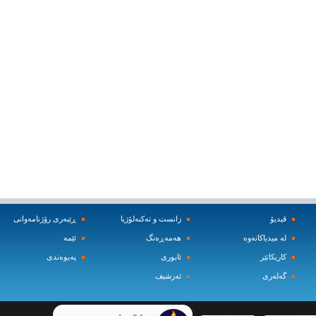
ڤیدیۆ
زانست و ته‌کنه‌لۆژیا
ڕێبه‌ری رۆژنامه‌وانی
له‌ میدیاکانه‌وه‌
هه‌مه‌ڕه‌نگ
ئێمه‌
کاریکاتێر
ئابوری
په‌یوه‌ندی
گه‌له‌ری
ئه‌رشیف