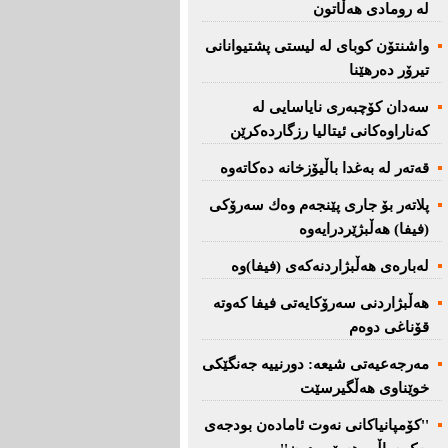
لە رومادی هەڵاتون
واشنتۆن كوبای لە لیستی پشتیوانانی
تیرۆر دەرهێنا
سەدان كۆچبەری نایاسایی لە
كەناراوەكانی ئیتالیا رزگاردەكرێن
قەتەر لە بەغدا باڵیۆزخانە دەكاتەوە
پلاتەر بۆ جاری پێنجەم وەك سەرۆكی
(فیفا) هەڵبژێردرایەوە
لەبارەی هەڵبژاردنەكەی (فیفا)وە
هەڵبژاردنی سەرۆكایەتی فیفا كەوتە
قۆناغی دوەم
مەرجەعیەتی شیعە: دورنییە جەنگێكی
خوێناوی هەڵگیرسێت
''کۆمپانیاکانی نەوت ئامادەن بودجەی