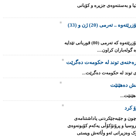
یا و بەستنەوەی جزیرە و کۆبانی
گۆڕێکی بە کۆمەڵی ئێزیدییەکان دەدۆزرێتەوە .. تەرمی (20) ژن و (33)
گۆڕێکی بە کۆمەڵ لە رۆژئاوای موسڵ دەدۆزرێتەوە کە تەرمی (80) قوربانی تێدایە
گولەباران کراون....
 رەخنەی توند لە حکومەت دەگرێت
ی توند لە حکومەت دەگرێت...
ش دەهێنێت
نێت...
ۆ کرد
چون و جێبەجێکردنی یاداشتنامەى
اروسیا و پرۆتۆکۆڵی یەکەم کۆبونەوەی
ک وەزیرانى ئەو وڵاتەش ویستى