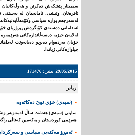
سیمینار پێشكەش دەكرێن‌ و هەوڵەكانیان ز
ئافرەتان. وتیشی: ئامانجیان لە بەستنی ئە
لەسەرجەم بوارە سیاسی وكۆمەڵایەتیەكاندا
ئەندامانی دەستەی كۆنگرەش پیرۆزبای خۆیا
لەلایەن حیزبە دەسەڵاتدارەكانی هەرێمەوە 
خۆیان بەردەوام دەبن‌و دەیانەوێت لەداهات
جیاوازەكانی ژیاندا.
29/05/2015
بینین: 171476
زیاتر
(سبەى) خۆى نوێ دەکاتەوە
سایتى (سبەى) هەشت ساڵ لەمەوبەر وەک 
هەرێمى کوردستان و یه‌كه‌مین كه‌ناڵی‌ راگه‌یا
ئه‌مڕۆ مه‌كته‌بی‌ سیاسی‌ و سه‌ركردایه