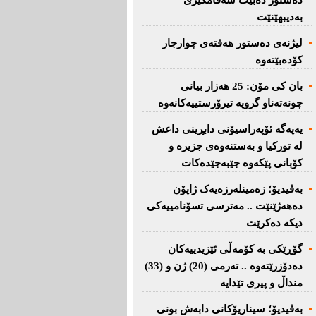
دەستور دەبێت سەقامگیری
بەدیبهێنێت
لیژنەی دەستور هەفتەی چوارجار
كۆدەبێتەوە
بان كی مۆن: 25 هەزار بیانی
چونەتەناو گروپە تیرۆرستییەكانەوە
یەپەگە ئۆپەراسیۆنی دابڕینی داعش
لە تورکیا و بەستنەوەی جزیرە و
کۆبانی پێکەوە جێبەجێدەکات
بەڤیدیۆ؛ زەمینلەرزەیەک ژاپۆن
دەهەژێنێت .. مەترسی تسۆنامییەکی
دیکە دەکرێت
گۆڕێکی بە کۆمەڵی ئێزیدییەکان
دەدۆزرێتەوە .. تەرمی (20) ژن و (33)
منداڵ و پیری تێدایە
بەڤیدیۆ؛ سیناریۆکانی دابەش بونی