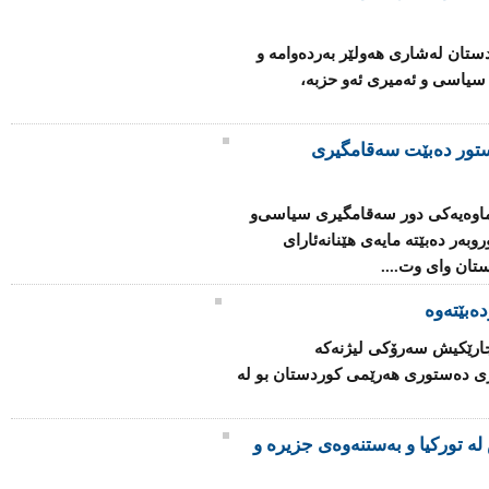
تان له‌شاری‌ هه‌ولێر به‌رده‌وامه‌ و
 سیاسی‌ و ئه‌میری‌ ئه‌و حزبه‌،
تور دەبێت سەقامگیری
ماوەیەكی دور سەقامگیری سیاسی‌و
روبەر دەبێتە مایەی هێنانەئارای
تان وای وت....
ەبێتەوە
 جارێكیش سەرۆكی لیژنەكە
ری دەستوری هەرێمی كوردستان بو لە
ە تورکیا و بەستنەوەی جزیرە و