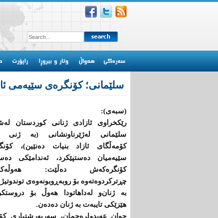
سلێمانی؛ كۆنگرەی سێیەمی ئا
(سبەی):
رێكخراوی ئازادی ژنانی كوردستان لەش
سلێمانی لەژێرناونشانی (بە ژنی ئا
كۆمەڵگای ئازاد بنیات دەنێین)، كۆنگ
سێیەمیان دەستپێكرد، ئەندامێكی دەس
كۆنگرەكەش دەڵێت: هەوڵەكانی
چڕتركردوەتەوە بۆ روبەڕوبونەوەی توندوتیژ
بە ژنان‌و لەداهاتودا هەوڵ بۆ دروستكر
هێزێكی تایبەت بە ژنان دەدەن.
جوان عەبدولرەحمان، سەرپەرشتیاری كۆنگ