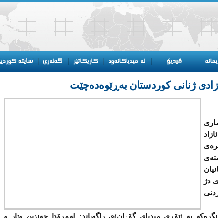
زادی ژنانی كوردستان بەڕێوەدەچێت
اری
زاد
رەی
تەی
ان
ی دژ
دنی
رەكە بە (تۆڕی میدیای گۆڕان)ی راگەیاند: لەمڕۆدا چەندین وتار و