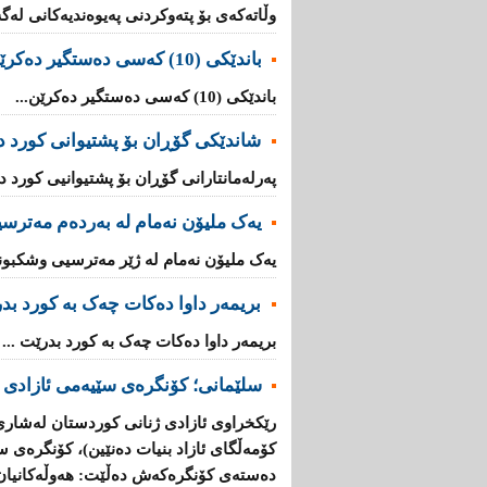
وڵاتەکەى بۆ پتەوکردنى پەیوەندیەکانى لەگە
باندێکی (10) کەسى دەستگیر دەکرێن
باندێکی (10) کەسى دەستگیر دەکرێن...
شاندێکى گۆڕان بۆ پشتیوانی کورد دە
پەرلەمانتارانی گۆڕان بۆ پشتیوانیی کورد دە
یەک ملیۆن نەمام لە بەردەم مەترس
یەک ملیۆن نەمام لە ژێر مەترسیی وشکبوندا
بریمه‌ر داوا دەکات چەک بە کورد بد
بریمه‌ر داوا دەکات چەک بە کورد بدرێت ...
سلێمانی؛ كۆنگرەی سێیەمی ئازادی 
رێكخراوی ئازادی ژنانی كوردستان لەشاری 
كۆمەڵگای ئازاد بنیات دەنێین)، كۆنگرەی س
دەستەی كۆنگرەكەش دەڵێت: هەوڵەكانیان 