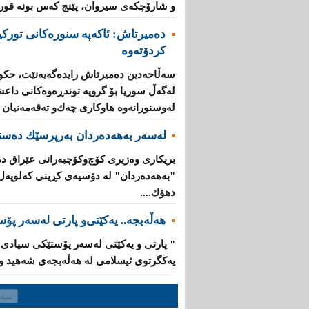
و شارۆچکەی سیروان، پێنج کەس بونە قوربا
دەمیرتاش: ئاكەپە سنورەكانی تورك
كردۆتەوە
سەڵاحەدین دەمیرتاش رایدەگەیەنێت، حكوم
لەگەڵ سوریا بۆ گروپە توندڕەوەكانی داع
لە‌وسنورانەوە هاوكاری چەك‌و تەقەمەنیان پ
لەسەر بەهەدەردان بەرپرسێك دەست
بریكاری‌ وەزیری‌ كۆچ‌وكۆچبەرانی‌ عێراق 
"بەهەدەردان" لە دۆسیەی‌ كڕینی‌ كەلوپەل ب
دهۆك....
هەڵەبجە.. یەكێتی‌‌و پارتی‌ لەسەر پۆ
یەكگرتوی‌ ئیسلامی لە هەڵەبجەی شەهید وای