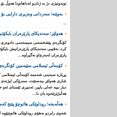
توندوتیژی دژ بە ژنان‌و لەداهاتودا هەوڵ بۆ..
بەوێنە؛ سەردانی وەزیری دارایی بۆ 
...
هەولێر؛ سەندیكای پارێزەران بایكۆ
كۆنگرەی پێشخستنی سیستەمی دادوەری ل
كرد، نەقیبی سەندیكای پارێزەرانیش بایكۆ
پارێزەران لەبەرچاو نەگیراوە....
كۆمەڵی ئیسلامی سێیەمین كۆنگرە
بڕیارە سبەینی شەممە كۆمەڵی ئیسلامی 
شاری هەولێر ببەستێت، سەرۆكی لیژنەی ئ
دیار نییە عەلی باپیر، ئەمیری ئێستای ئەو 
هەڵبژێرێتەوە یان نا....
هەڵەبجە؛ روداوێکی هاتوچۆ پێنج کە
شەوی رابردو بەهۆی روداوێکی هاتوچۆوە 