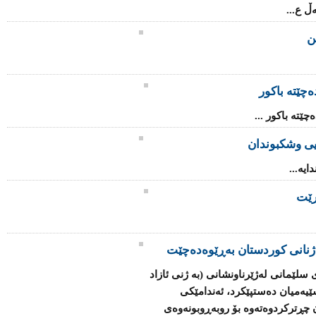
ڵ ع...
چێتە باکور
چێتە باکور ...
یی وشکبوندان
یە...
رێت
ژنانی كوردستان بەڕێوەدەچێت
سلێمانی لەژێرناونشانی (بە ژنی ئازاد
ێیەمیان دەستپێكرد، ئەندامێكی
چڕتركردوەتەوە بۆ روبەڕوبونەوەی