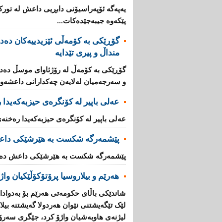
یەپەگە ئۆپەراسیۆنی دابڕیی داعش لە تورک
پێکەوە جیبەجێدەکات...
منداڵ و پیری تێدایە
و سەرجەمیان لەلایەن چەکدارانی داعشەوە 
عەلی باپیر لە کۆنگرەی حیزبەکەیدا
عەلی باپیر لە کۆنگرەی حیزبەکەیدا رەخنە
پێشمەرگە شكست بە هێرشێكی داع
پێشمەرگە شكست بە هێرشێكی داعش دەهێ
هەرێم و بیلاروسیا پرۆتۆکۆڵێکیان واژ
شاندێکى باڵاى حکومەتى هەرێم بۆ بەدوادا
لێک تێگەیشتنى نێوان هەردولا گەیشتنە بیل
لیژنەی هاوبەشیان واژۆ کرد، جێگرى سەرۆ