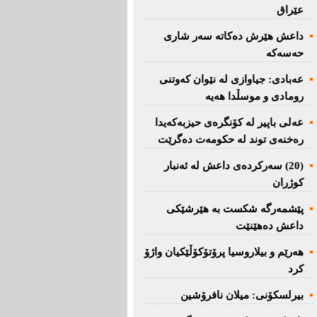
عێراق
داعش هێرش دەکاتە سەر شاری
حەسەکە
عه‌بادی: جیاوازی له‌ نێوان کەوتنی
رومادی و موسڵدا هه‌یه‌
عەلی باپیر لە کۆنگرەی حیزبەکەیدا
رەخنەی توند لە حکومەت دەگرێت
(20) سه‌ركرده‌ی داعش لە ئەنبار
کوژران
پێشمەرگە شكست بە هێرشێكی
داعش دەهێنێت
هەرێم و بیلاروسیا پرۆتۆکۆڵێکیان واژۆ
کرد
بیرلسكۆنی: میلان نافرۆشین