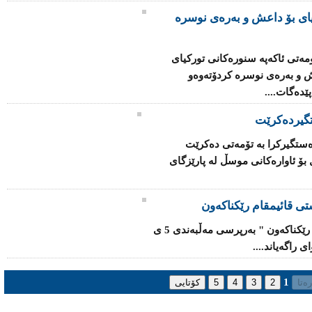
یای بۆ داعش و بەرەی نوسرە
ەتی ئاكەپە سنورەكانی توركیای
ش و بەرەی نوسرە كردۆتەوەو
ێدەگات....
گیردەكرێت
دەستگیركرا بە تۆمەتی دەكرێت
ۆ ئاوارەكانی‌ موسڵ لە پارێزگای‌
ستی‌ قائیمقام رێكناكەون
" پارتی‌ و یەكێتی‌ لەسەر پۆستێكی‌ سیادی‌ رێكناكەون " بەرپرسی‌ مەڵبەندی‌ 5 ی‌
 راگەیاند....
1