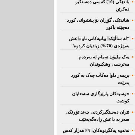
باندێکی (10) کەسى دەستگیر
دەکرێن
شاندێکى گۆڕان بۆ پشتیوانی کورد
دەچێتە باکور
''لە ساڵێکدا بیانیه‌كانی ناو داعش
بەرێژەى (70%) زیادیان کردوە''
یەک ملیۆن نەمام لە بەردەم
مەترسیی وشکبوندان
بریمه‌ر داوا دەکات چەک بە کورد
بدرێت
حوسیەکان پارێزگارى سەنعایان
کوشت
ئێران دەستگیرکردنى چه‌ند تۆڕێكی‌
سه‌ر به‌ داعش رادەگەیەنێت
نەتەوە یەكگرتوەكان: 85 هەزار كەس