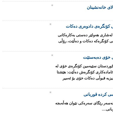
لای خانەنشینان
تی كۆنگرەی دادوەری دەكات
ەشاری هەولێر دەستی بەكارەكانی
تی كۆنگرەكە دەكات و دەڵێت، رۆڵی
ی خۆی دەبەستێت
كوردستان سێیەمین كۆنگرەی خۆی لە
امادەكاری كۆنگرەش دەڵێت: هێشتا
حیزبە قبوڵی دەكات خۆی بۆ ئەمیر
سی کردە قوربانی
لەسەر رێگای سەرەکی نێوان هەڵەبجە
نی....