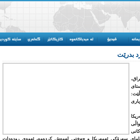
رد بدرێت
راق،
ستای
ڵێت:
یاری
ریكا
واڵی
‌كانی
مای سه‌رۆكی ئه‌مەریكا و جه‌ختی‌ له‌وه‌ش كرده‌وه‌، ئه‌وه‌ی رودەدات