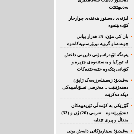
دەستور دەبێت سەقامگیری
بەدیبهێنێت
لیژنەی دەستور هەفتەی چوارجار
كۆدەبێتەوە
بان كی مۆن: 25 هەزار بیانی
چونەتەناو گروپە تیرۆرستییەكانەوە
یەپەگە ئۆپەراسیۆنی دابڕینی داعش
لە تورکیا و بەستنەوەی جزیرە و
کۆبانی پێکەوە جێبەجێدەکات
بەڤیدیۆ؛ زەمینلەرزەیەک ژاپۆن
دەهەژێنێت .. مەترسی تسۆنامییەکی
دیکە دەکرێت
گۆڕێکی بە کۆمەڵی ئێزیدییەکان
دەدۆزرێتەوە .. تەرمی (20) ژن و (33)
منداڵ و پیری تێدایە
بەڤیدیۆ؛ سیناریۆکانی دابەش بونی