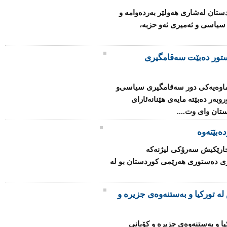
تان له‌شاری‌ هه‌ولێر به‌رده‌وامه‌ و
 سیاسی‌ و ئه‌میری‌ ئه‌و حزبه‌،
تور دەبێت سەقامگیری
ماوەیەكی دور سەقامگیری سیاسی‌و
روبەر دەبێتە مایەی هێنانەئارای
تان وای وت....
ەبێتەوە
 جارێكیش سەرۆكی لیژنەكە
ری دەستوری هەرێمی كوردستان بو لە
ە تورکیا و بەستنەوەی جزیرە و
یا و بەستنەوەی جزیرە و کۆبانی