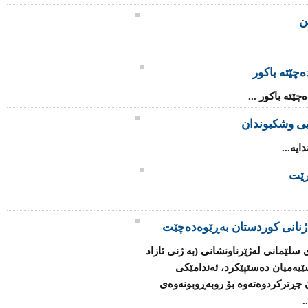
چێتە باکور
چێتە باکور ...
یی وشکبوندان
یە...
رێت
ژنانی كوردستان بەڕێوەدەچێت
سلێمانی لەژێرناونشانی (بە ژنی ئازاد
ێیەمیان دەستپێكرد، ئەندامێكی
چڕتركردوەتەوە بۆ روبەڕوبونەوەی
.