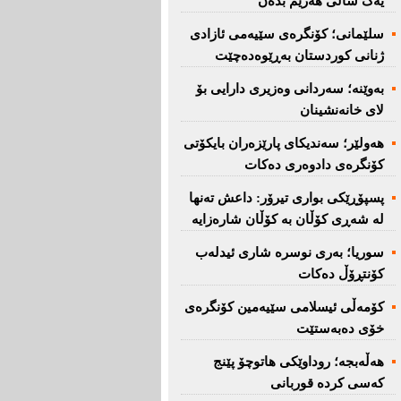
یەک ساڵی هەرێم بدەن''
سلێمانی؛ كۆنگرەی سێیەمی ئازادی
ژنانی كوردستان بەڕێوەدەچێت
بەوێنە؛ سەردانی وەزیری دارایی بۆ
لای خانەنشینان
هەولێر؛ سەندیكای پارێزەران بایكۆتی
كۆنگرەی دادوەری دەكات
پسپۆڕێكی بواری تیرۆر: داعش تەنها
لە شەڕی كۆڵان بە كۆڵان شارەزایە
سوریا؛ بەری نوسرە شاری ئیدلەب
كۆنتڕۆڵ دەكات
كۆمەڵی ئیسلامی سێیەمین كۆنگرەی
خۆی دەبەستێت
هەڵەبجە؛ روداوێکی هاتوچۆ پێنج
کەسی کردە قوربانی