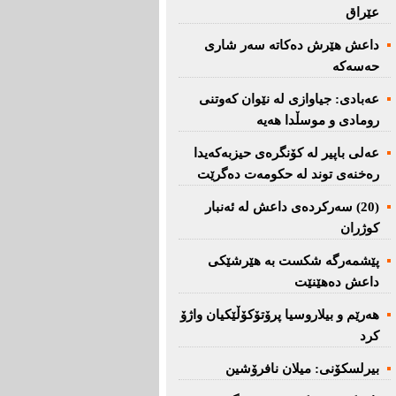
عێراق
داعش هێرش دەکاتە سەر شاری
حەسەکە
عه‌بادی: جیاوازی له‌ نێوان کەوتنی
رومادی و موسڵدا هه‌یه‌
عەلی باپیر لە کۆنگرەی حیزبەکەیدا
رەخنەی توند لە حکومەت دەگرێت
(20) سه‌ركرده‌ی داعش لە ئەنبار
کوژران
پێشمەرگە شكست بە هێرشێكی
داعش دەهێنێت
هەرێم و بیلاروسیا پرۆتۆکۆڵێکیان واژۆ
کرد
بیرلسكۆنی: میلان نافرۆشین