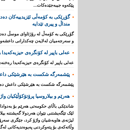
پێکەوە جیبەجێدەکات...
منداڵ و پیری تێدایە
و سەرجەمیان لەلایەن چەکدارانی داعشەوە 
عەلی باپیر لە کۆنگرەی حیزبەکەیدا
عەلی باپیر لە کۆنگرەی حیزبەکەیدا رەخنە
پێشمەرگە شكست بە هێرشێكی داع
پێشمەرگە شكست بە هێرشێكی داعش دەهێ
هەرێم و بیلاروسیا پرۆتۆکۆڵێکیان واژ
شاندێکى باڵاى حکومەتى هەرێم بۆ بەدوادا
لێک تێگەیشتنى نێوان هەردولا گەیشتنە بیل
لیژنەی هاوبەشیان واژۆ کرد، جێگرى سەرۆ
وڵاتەکەى بۆ پتەوکردنى پەیوەندیەکانى لەگە