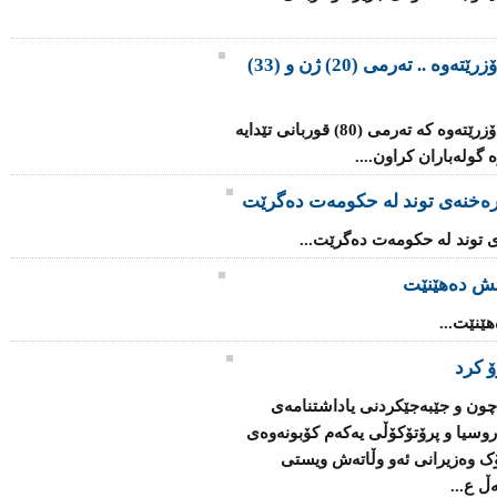
گۆڕێکی بە کۆمەڵی ئێزیدییەکان دەدۆزرێتەوە .. تەرمی (20) ژن و (33)
گۆڕێکی بە کۆمەڵ لە رۆژئاوای موسڵ دەدۆزرێتەوە کە تەرمی (80) قوربانی تێدایە
گولەباران کراون....
 رەخنەی توند لە حکومەت دەگرێت
ی توند لە حکومەت دەگرێت...
ش دەهێنێت
نێت...
ۆ کرد
چون و جێبەجێکردنی یاداشتنامەى
اروسیا و پرۆتۆکۆڵی یەکەم کۆبونەوەی
ک وەزیرانى ئەو وڵاتەش ویستى
ڵ ع...