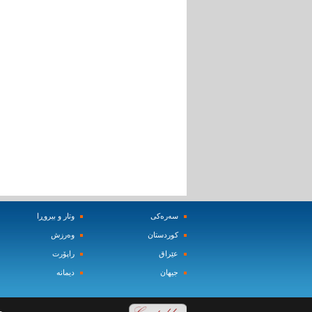
سه‌ره‌کی
وتار و بیروڕا
کوردستان
وه‌رزش‌
عێراق
راپۆرت
جیهان
دیمانه‌