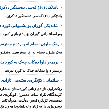
باندێکی (10) کەسى دەستگیر دەکرێن
باندێکی (10) کەسى دەستگیر دەکرێن...
شاندێکى گۆڕان بۆ پشتیوانی کورد دە
پەرلەمانتارانی گۆڕان بۆ پشتیوانیی کورد دە
یەک ملیۆن نەمام لە بەردەم مەترس
یەک ملیۆن نەمام لە ژێر مەترسیی وشکبوندا
بریمه‌ر داوا دەکات چەک بە کورد بد
بریمه‌ر داوا دەکات چەک بە کورد بدرێت ...
سلێمانی؛ كۆنگرەی سێیەمی ئازادی 
رێكخراوی ئازادی ژنانی كوردستان لەشاری 
كۆمەڵگای ئازاد بنیات دەنێین)، كۆنگرەی س
دەستەی كۆنگرەكەش دەڵێت: هەوڵەكانیان 
توندوتیژی دژ بە ژنان‌و لەداهاتودا هەوڵ بۆ..