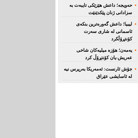
حەویجە؛ داعش هێزێكی تایبەت بە
سزادانی ژنان پێكدێنێت
لیبیا؛ داعش گەورەترین بنكەی
ئاسمانی لە شاری سەرت
کۆنتڕۆڵکرد
یەمەن؛ هۆزە میلیەكان شاخی
عەریش-یان كۆنتڕۆڵ كرد
جۆش ئارنست: ئەمەریكا بەرپرس نیە
لە ئاسایشی عێراق