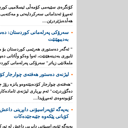
كۆنگره‌ی‌ سێیه‌می‌ كۆمه‌ڵی‌ ئیسلامیی‌ كوردس
ئه‌مڕۆ ئه‌ندامانی‌ سه‌ركردایه‌تی‌ و مه‌كته‌بی‌
هەڵدەبژێردرێن....
سەرۆكی پەرلەمانی كوردستان: دەس
بەدیبهێنێت
" ئەگەر دەستوری هەرێمی كوردستان بۆ 
ئابوری بەدینەهێنێت، ئەوا وەكو وڵاتانی دەو
ململانێی زیاتر" سەرۆكی پەرلەمانی كوردس
لیژنەی دەستور هەفتەی چوارجار كۆد
"هەفتەی چوارجار كۆدەبێتەوە‌و یانزە رۆژ
دەگۆڕدرێت" ئەم بڕیاری لیژنەی ئامادەكا
كۆبونەوەی ئەمڕۆیدا....
یەپەگە ئۆپەراسیۆنی دابڕینی داعش ل
کۆبانی پێکەوە جێبەجێدەکات
یەپەگە ئۆپەراسیۆنی دابڕیی داعش لە تورک