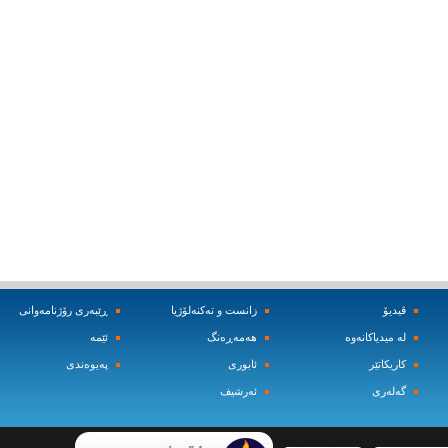
ڤیدیۆ
زانست و ته‌کنه‌لۆژیا
ڕێبه‌ری رۆژنامه‌وانی
له‌ میدیاکانه‌وه‌
هه‌مه‌ڕه‌نگ
ئێمه‌
کاریکاتێر
ئابوری
په‌یوه‌ندی
گه‌له‌ری
ئه‌رشیف