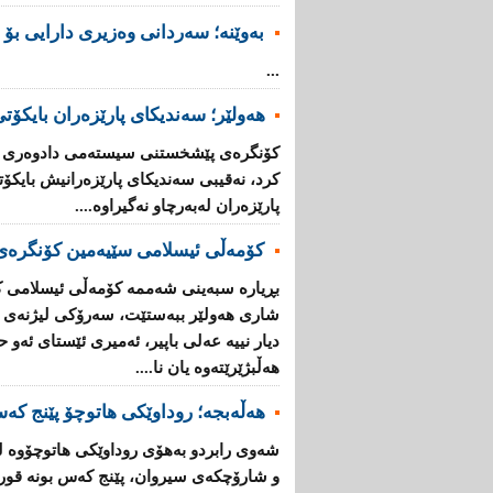
بەوێنە؛ سەردانی وەزیری دارایی بۆ 
...
هەولێر؛ سەندیكای پارێزەران بایكۆ
كۆنگرەی پێشخستنی سیستەمی دادوەری ل
كرد، نەقیبی سەندیكای پارێزەرانیش بایكۆ
پارێزەران لەبەرچاو نەگیراوە....
كۆمەڵی ئیسلامی سێیەمین كۆنگرە
بڕیارە سبەینی شەممە كۆمەڵی ئیسلامی 
شاری هەولێر ببەستێت، سەرۆكی لیژنەی ئ
دیار نییە عەلی باپیر، ئەمیری ئێستای ئەو 
هەڵبژێرێتەوە یان نا....
هەڵەبجە؛ روداوێکی هاتوچۆ پێنج کە
شەوی رابردو بەهۆی روداوێکی هاتوچۆوە 
و شارۆچکەی سیروان، پێنج کەس بونە قوربا