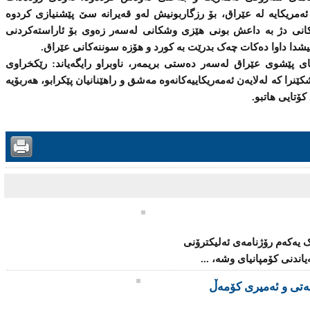
ئه‌مریكایه‌ له‌ عێراق، بۆ رزگاربونیش لەو قەیرانە سێ پێشنیازی کردوە
یه‌كانی دژ به‌ داعش بونى هێزی وشكانی له‌سه‌ر زه‌وی بۆ ئاراسته‌كردنی
ەمیشدا داوا دەکات چەک بدرێت بە کورد و هۆزه‌ سوننه‌كانی عێراق.
ای پێشوی عێراق له‌سه‌ر ده‌ستی بریمه‌ر، ناوبراو رایگه‌یاند: رێكخراوی
كێنرا كه‌ له‌لایه‌ن ئه‌مەریكاییه‌كانه‌وه‌ مه‌شق و راهێنانیان پێكرابو، هه‌ربۆیه‌
یەکەم رۆژنامەى ئەلیکترۆنى
ندنی‌ كۆمپانیای‌ وشه‌، ...
‌تی‌ و ئه‌میری‌ كۆمه‌ڵ