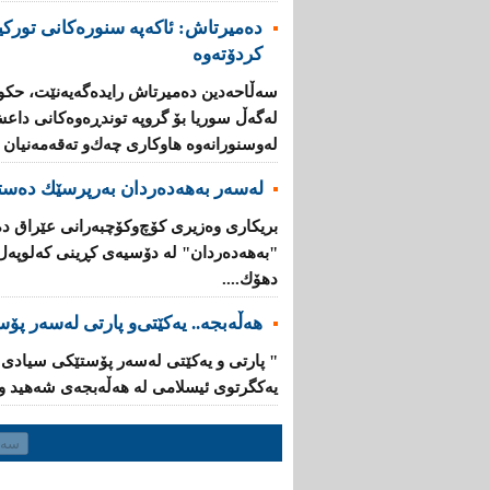
دەمیرتاش: ئاكەپە سنورەكانی تورك
كردۆتەوە
سەڵاحەدین دەمیرتاش رایدەگەیەنێت، حكوم
لەگەڵ سوریا بۆ گروپە توندڕەوەكانی داع
لە‌وسنورانەوە هاوكاری چەك‌و تەقەمەنیان پ
لەسەر بەهەدەردان بەرپرسێك دەست
بریكاری‌ وەزیری‌ كۆچ‌وكۆچبەرانی‌ عێراق 
"بەهەدەردان" لە دۆسیەی‌ كڕینی‌ كەلوپەل ب
دهۆك....
هەڵەبجە.. یەكێتی‌‌و پارتی‌ لەسەر پۆ
یەكگرتوی‌ ئیسلامی لە هەڵەبجەی شەهید وای