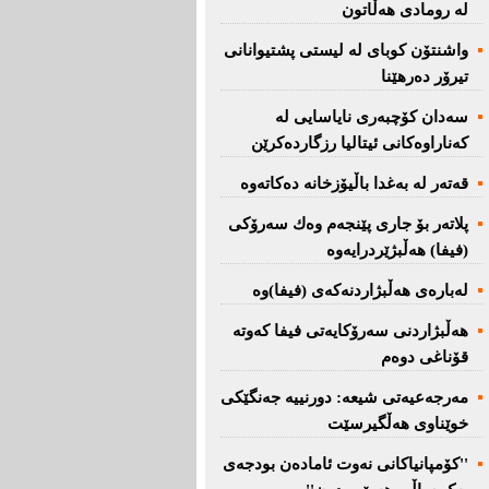
لە رومادی هەڵاتون
واشنتۆن كوبای لە لیستی پشتیوانانی
تیرۆر دەرهێنا
سەدان كۆچبەری نایاسایی لە
كەناراوەكانی ئیتالیا رزگاردەكرێن
قەتەر لە بەغدا باڵیۆزخانە دەكاتەوە
پلاتەر بۆ جاری پێنجەم وەك سەرۆكی
(فیفا) هەڵبژێردرایەوە
لەبارەی هەڵبژاردنەكەی (فیفا)وە
هەڵبژاردنی سەرۆكایەتی فیفا كەوتە
قۆناغی دوەم
مەرجەعیەتی شیعە: دورنییە جەنگێكی
خوێناوی هەڵگیرسێت
''کۆمپانیاکانی نەوت ئامادەن بودجەی