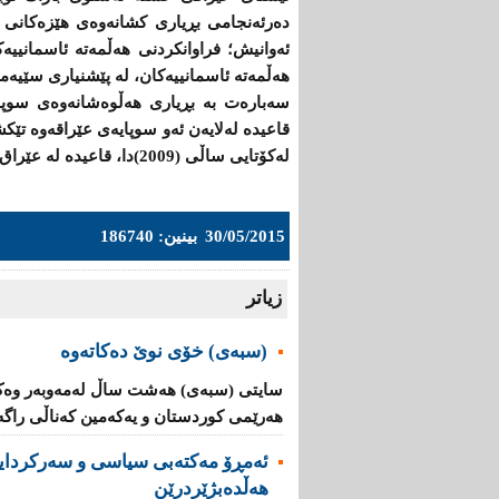
دەرئەنجامی بڕیاری كشانه‌وه‌ی هێزه‌كانی 
ئه‌وانیش؛ فراوانكردنی هه‌ڵمه‌ته‌ ئاسمانی
هه‌ڵمه‌ته‌ ئاسمانییه‌كان، لە پێشنیاری سێی
سه‌باره‌ت به‌ بڕیاری هه‌ڵوه‌شانه‌وه‌ی سوپ
قاعیده‌ له‌لایه‌ن ئه‌و سوپایه‌ی عێراقه‌وه‌ تێكش
له‌كۆتایی ساڵی (2009)دا، قاعیده‌ له‌ عێراق كۆتایی هاتبو.
30/05/2015
بینین: 186740
زیاتر
(سبەى) خۆى نوێ دەکاتەوە
سایتى (سبەى) هەشت ساڵ لەمەوبەر وەک 
هەرێمى کوردستان و یه‌كه‌مین كه‌ناڵی‌ راگه‌یا
ئه‌مڕۆ مه‌كته‌بی‌ سیاسی‌ و سه‌ركردایه
هەڵدەبژێردرێن