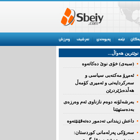
نوێترین هه‌واڵ...
(سبەى) خۆى نوێ دەکاتەوە
ئه‌مڕۆ مه‌كته‌بی‌ سیاسی‌ و
سه‌ركردایه‌تی‌ و ئه‌میری‌ كۆمه‌ڵ
هەڵدەبژێردرێن
به‌رشه‌لۆنه‌ دوه‌م نازناوی ئه‌م وه‌رزه‌ی
به‌ده‌ستهێنا
داعش زیندانی تەدمور دەتەقێنێتەوە
سەرۆكی پەرلەمانی كوردستان: