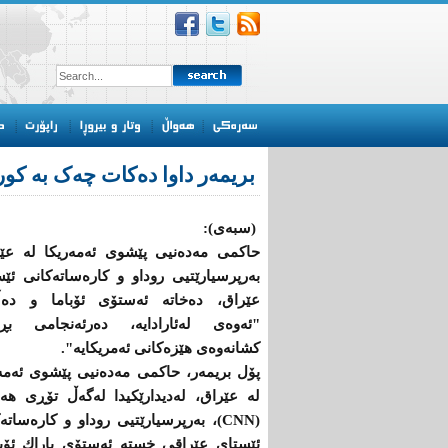
بریمه‌ر داوا دەکات چەک بە کو
(سبەی):
حاكمی مه‌ده‌نیی پێشوی ئه‌مەریكا له ‌عێ
به‌رپرسیارێتیی روداو و كاره‌ساته‌كانی ئێ
عێراق، ده‌خاته‌ ئه‌ستۆی ئۆباما و ده‌
"ئه‌وه‌ی له‌ئارادایه‌، ده‌رئه‌نجامی بڕ
كشانه‌وه‌ی هێزه‌كانی ئه‌مریكایه‌".
پۆل بریمه‌ر، حاكمی مه‌ده‌نیی پێشوی ئه‌مە
له‌ عێراق، له‌دیدارێكیدا له‌گه‌ڵ تۆڕی هه‌
(CNN)، به‌رپرسیارێتیی روداو و كاره‌ساته
ئێستای عێراقی‌ خسته‌ ئه‌ستۆی باراك ئۆبا