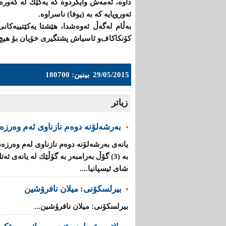
داوە، ئەمەش وایكردوە كە یەكێك لە گەورە
ئەوروپایە كە بە (یوفا) ناسراوە.
بەڵام لەگەڵ ئەوەشدا، هێشتا یەكێتییەكانی
كۆنكاكاف‌و ئاسیاش پشتگیری خۆیان بۆ هیچ ل
29/05/2015
بینین: 180700
زیاتر
به‌رشه‌لۆنه‌ دوه‌م نازناوی ئه‌م وه‌رزه‌
یانه‌ی به‌رشه‌لۆنه‌ دوه‌م نازناوی له‌م وه‌رز
بە (3) گۆڵ به‌رامبه‌ر به‌ گۆڵێك له‌ یانه‌ی 
شای ئیسپانیا....
بیرلسكۆنی: میلان نافرۆشین
بیرلسكۆنی: میلان نافرۆشین...