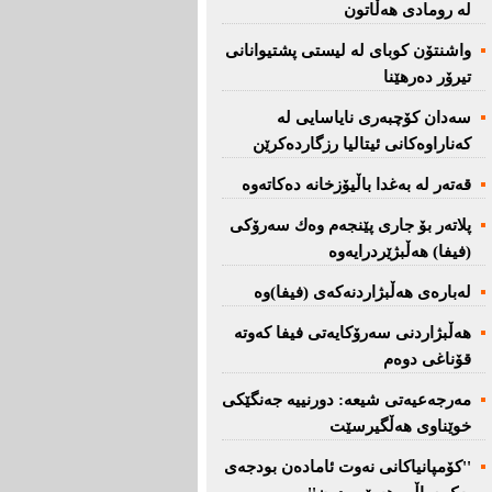
لە رومادی هەڵاتون
واشنتۆن كوبای لە لیستی پشتیوانانی
تیرۆر دەرهێنا
سەدان كۆچبەری نایاسایی لە
كەناراوەكانی ئیتالیا رزگاردەكرێن
قەتەر لە بەغدا باڵیۆزخانە دەكاتەوە
پلاتەر بۆ جاری پێنجەم وەك سەرۆكی
(فیفا) هەڵبژێردرایەوە
لەبارەی هەڵبژاردنەكەی (فیفا)وە
هەڵبژاردنی سەرۆكایەتی فیفا كەوتە
قۆناغی دوەم
مەرجەعیەتی شیعە: دورنییە جەنگێكی
خوێناوی هەڵگیرسێت
''کۆمپانیاکانی نەوت ئامادەن بودجەی