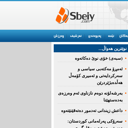
نوێترین هه‌واڵ...
(سبەى) خۆى نوێ دەکاتەوە
ئه‌مڕۆ مه‌كته‌بی‌ سیاسی‌ و
سه‌ركردایه‌تی‌ و ئه‌میری‌ كۆمه‌ڵ
هەڵدەبژێردرێن
به‌رشه‌لۆنه‌ دوه‌م نازناوی ئه‌م وه‌رزه‌ی
به‌ده‌ستهێنا
داعش زیندانی تەدمور دەتەقێنێتەوە
سەرۆكی پەرلەمانی كوردستان: