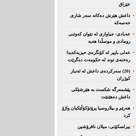
عێراق
داعش هێرش دەکاتە سەر شاری
حەسەکە
عه‌بادی: جیاوازی له‌ نێوان کەوتنی
رومادی و موسڵدا هه‌یه‌
عەلی باپیر لە کۆنگرەی حیزبەکەیدا
رەخنەی توند لە حکومەت دەگرێت
(20) سه‌ركرده‌ی داعش لە ئەنبار
کوژران
پێشمەرگە شكست بە هێرشێكی
داعش دەهێنێت
هەرێم و بیلاروسیا پرۆتۆکۆڵێکیان واژۆ
کرد
بیرلسكۆنی: میلان نافرۆشین