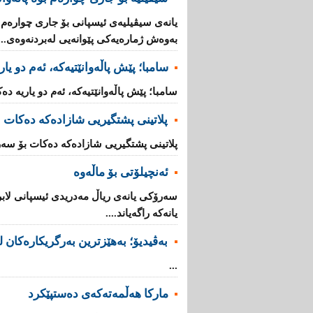
یانه‌ی‌ سیڤیلیه‌ی‌ ئیسپانی‌ بۆ جاری‌ چواره‌م ل
به‌وه‌ش ژماره‌یه‌كی‌ پێوانه‌یی له‌بردنه‌وه‌ی‌...
سامبا؛ پێش پاڵەوانێتیەکە، ئەم دو یا
سامبا؛ پێش پاڵەوانێتیەکە، ئەم دو یاریە دەک
پلاتینی پشتگیریی شازادەکە دەكات ب
پلاتینی پشتگیریی شازادەکە دەكات بۆ سەرۆ
ئەنچیلۆتی بۆ ماڵەوە
سەرۆكی یانەی ریاڵ مەدریدی ئیسپانی لابر
یانەكە راگەیاند....
بەڤیدیۆ؛ بەهێزترین بەرگریکارەکان ل
...
مارکا هەڵمەتەکەی دەستپێکرد