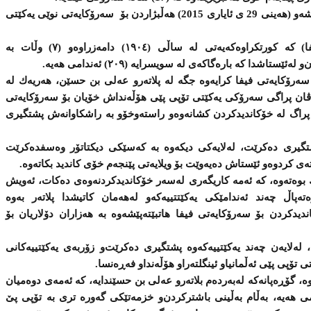
دوای بەستنی كۆنگرەی ساڵانەی فیفا، ئەمشەو (هەینی 29 ی ئایاری 2015) هەڵبژاردن بۆ سەرۆكایەتی نوێی یەكێتی
یەكێتی نێودەوڵەتی تۆپی پێ یاخود (فیفا) كە كورتكراوەكەیەتی لە ساڵی (١٩٠٤) دامەزراوەو (٧) وڵات بە
تاشدا كە بارەگاكەی لە سویسرایە (٢٠٩) ئەندامی هەیە.
 سەرۆكایەتی فیفا كرایەوە جگە لە پلاتەرو عەلی بن حسێن، هەریەك لە
ان پراگی سەرۆكی یەكێتی تۆپی پێی هۆڵەنداش خۆیان بۆ سەرۆكایەتی
ان پراگ لە خۆكاندیدكردن كشانەوەو راستەوخۆو بە راشكاوانەش پشتگیری
شتگیری دەكرێت، لەلایەكی دیكەوە بە كەسێكی دیكتاتۆر وەسفدەكرێت
ەك بوەتەوە، كە ئەمە كاریگەری لەسەر خۆكاندیدكردنەوەی دەكات، ئەویش
ەپاڵ چەند ئەندامێكی یەكێتتییەكەو لەهەمان كاتیشدا پلاتەر بەوە
یدكردن بۆ سەرۆكایەتی فیفا هاتبێتەپێشەوە بە هەزاران دۆلاریان بۆ
ە، لەلایەن چەند یەكێتییەكەوە پشتگیری دەكرێت‌و زۆربەی یەكێتییەكانی
تۆپی پێی ئەڵمانیاو ئینگلتەراو هۆڵەنداو فەڕەنسا.
ە، گۆڕەپانەكە لەبەردەم بلاتەرو عەلی بن حسێندایە، كە ئەمەی دوەمیان
 هەیە، بەڵام بەڵینی باشتركردن‌و خزمەتێكی گەورە تری بە تۆپی پێ