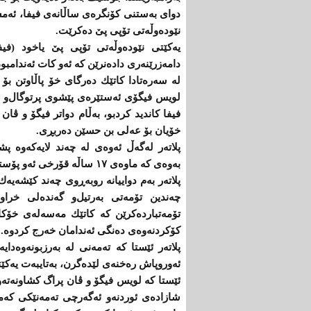
نێودەوڵەتی تۆپی پێ دەكرێت.
دامەزرێنەری دادەنرێن كە ئەو كات ئەندامبون‌و لەئێس
لە سەرەتادا كاتێك دەرگای خۆ پاڵاوتن بۆ
لویس فیگۆی ئەستێرەی پێشوی پرتوگال‌و ڤ
فیفا كاندید كردبو، بەڵام دواتر فیگۆ و ڤ
خۆیان بۆ عەلی بن حسێن دەربڕی.
پلاتەر لەگەڵ ئەوەی لە چەند لایەكەوە پ
بەوەی كە ماوەی ١٧ ساڵە قۆرخی ئەو پۆستەی كردوەو ئێستاش دەیەوێت بۆ ویلایەتی پێنجەم خۆی كاندید بكاتەوە.
پلاتەر بەم دواییانە روبەڕوی چەند كێشەی
چەندین تۆمەتی بەرتیل‌و گەندەلی خراوەت
تۆمەتباردەكرێن كە كاتێك مەسەلەی خۆكاند
كۆكردنەوەی دەنگی ئەندامان خەرج كردوە.
پلاتەر ئێستا كە تەمەنی لە بەرزبونەوەدای
ئەوروپاش رەخنەی لێدەگرن، بەتایبەت یەكێتی 
ئێستا كە لویس فیگۆ و ڤان پراگ كشاونەتەو
شازادەی ئوردنەو ئەگەرچی تەمەنێكی كەمی