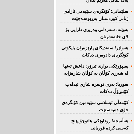
یەک ساڵی هەرێم بدەن''
سلێمانی؛ كۆنگرەی سێیەمی ئازادی
ژنانی كوردستان بەڕێوەدەچێت
بەوێنە؛ سەردانی وەزیری دارایی بۆ
لای خانەنشینان
هەولێر؛ سەندیكای پارێزەران بایكۆتی
كۆنگرەی دادوەری دەكات
پسپۆڕێكی بواری تیرۆر: داعش تەنها
لە شەڕی كۆڵان بە كۆڵان شارەزایە
سوریا؛ بەری نوسرە شاری ئیدلەب
كۆنتڕۆڵ دەكات
كۆمەڵی ئیسلامی سێیەمین كۆنگرەی
خۆی دەبەستێت
هەڵەبجە؛ روداوێکی هاتوچۆ پێنج
کەسی کردە قوربانی