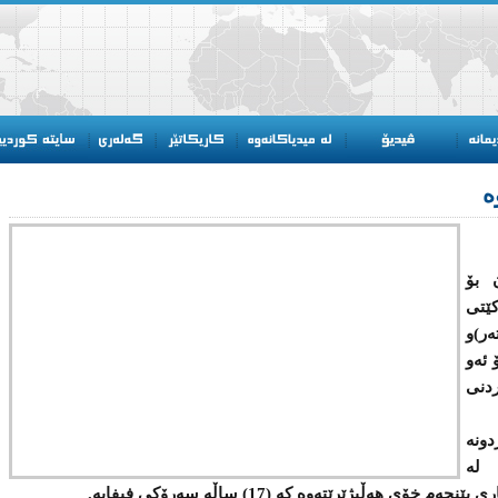
ە
 بۆ
ێتی
ەر)و
 ئەو
اردنی
ونە
 لە
 هەڵبژێرێتەوە كە (17) ساڵە سەرۆكی فیفایە.