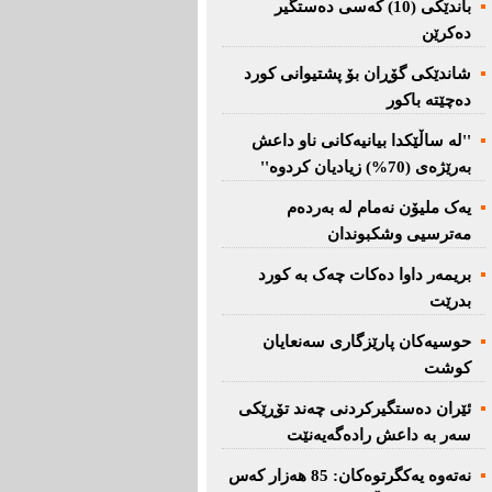
باندێکی (10) کەسى دەستگیر
دەکرێن
شاندێکى گۆڕان بۆ پشتیوانی کورد
دەچێتە باکور
''لە ساڵێکدا بیانیه‌كانی ناو داعش
بەرێژەى (70%) زیادیان کردوە''
یەک ملیۆن نەمام لە بەردەم
مەترسیی وشکبوندان
بریمه‌ر داوا دەکات چەک بە کورد
بدرێت
حوسیەکان پارێزگارى سەنعایان
کوشت
ئێران دەستگیرکردنى چه‌ند تۆڕێكی‌
سه‌ر به‌ داعش رادەگەیەنێت
نەتەوە یەكگرتوەكان: 85 هەزار كەس