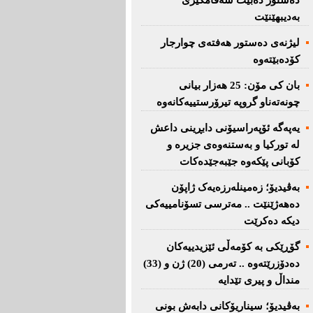
دەستور دەبێت سەقامگیری
بەدیبهێنێت
لیژنەی دەستور هەفتەی چوارجار
كۆدەبێتەوە
بان كی مۆن: 25 هەزار بیانی
چونەتەناو گروپە تیرۆرستییەكانەوە
یەپەگە ئۆپەراسیۆنی دابڕینی داعش
لە تورکیا و بەستنەوەی جزیرە و
کۆبانی پێکەوە جێبەجێدەکات
بەڤیدیۆ؛ زەمینلەرزەیەک ژاپۆن
دەهەژێنێت .. مەترسی تسۆنامییەکی
دیکە دەکرێت
گۆڕێکی بە کۆمەڵی ئێزیدییەکان
دەدۆزرێتەوە .. تەرمی (20) ژن و (33)
منداڵ و پیری تێدایە
بەڤیدیۆ؛ سیناریۆکانی دابەش بونی