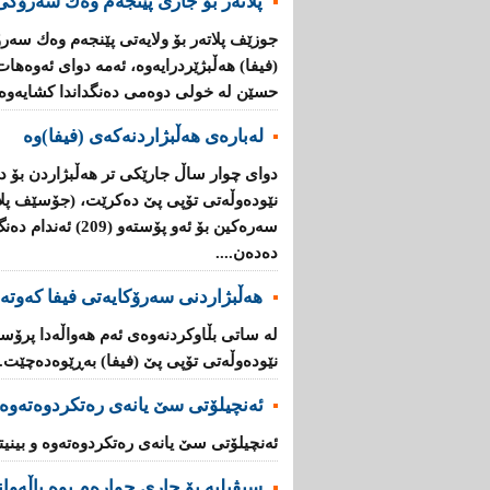
پلاتەر بۆ جاری پێنجەم وەك سەرۆكی 
جوزێف پلاتەر بۆ ولایەتی پێنجەم وەك سەر
(فیفا) هەڵبژێردرایەوە، ئەمە دوای ئەوەها
حسێن لە خولی دوەمی دەنگداندا كشایەوە..
لەبارەی هەڵبژاردنەكەی (فیفا)وە
دوای چوار ساڵ جارێكی تر هەڵبژاردن بۆ د
نێودەوڵەتی تۆپی پێ دەكرێت، (جۆسێف پلا
سەرەكین بۆ ئەو پۆست
دەدەن....
هەڵبژاردنی سەرۆكایەتی فیفا كەوتە
لە ساتی بڵاوكردنەوەی ئەم هەواڵەدا پرۆ
نێودەوڵەتی تۆپی پێ (فیفا) بەڕێوەدەچێت...
ئەنچیلۆتى سێ یانەى رەتکردوەتەوە و
ئەنچیلۆتى سێ یانەى رەتکردوەتەوە و بینیت
سیڤیلیه‌ بۆ جاری‌ چواره‌م بوه‌ پاڵه‌وا