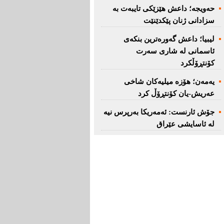
حەویجە؛ داعش هێزێكی تایبەت بە
سزادانی ژنان پێكدێنێت
لیبیا؛ داعش گەورەترین بنكەی
ئاسمانی لە شاری سەرت
کۆنتڕۆڵکرد
یەمەن؛ هۆزە میلیەكان شاخی
عەریش-یان كۆنتڕۆڵ كرد
جۆش ئارنست: ئەمەریكا بەرپرس نیە
لە ئاسایشی عێراق