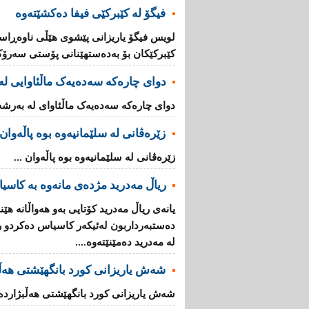
فیگۆ لە كێبركێی فیفا دەكشێتەوە
لویس فیگۆ یاریزانی پێشوی هێڵی ناوەڕاس
كێبركێكان بۆ بەدەستهێنانی پۆستی سەرۆكی 
دوای چارەکە سەدەیەک ماڵئاوایی لە
دوای چارەکە سەدەیەک ماڵئاوای لە بەرشە 
زێرەڤانى لە سلێمانیەوە بوە پاڵەوان
زێرەڤانى لە سلێمانیەوە بوە پاڵەوان ...
ریاڵ مه‌درید مژده‌ی‌ مانه‌وه‌ به‌ كاس
یانه‌ی‌ ریاڵ مه‌درید كۆتایی به‌و هه‌واڵانه‌ هێ
ده‌ستبه‌رداربون له‌ئیكه‌ر كاسیاس ده‌كرد‌و را
له‌ مه‌درید ده‌مێنێته‌وه‌....
شەش یاریزانى کورد بانگهێشتى هەڵ
شەش یاریزانى کورد بانگهێشتى هەڵبژاردە