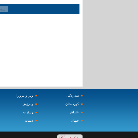
سه‌ره‌کی
وتار و بیروڕا
کوردستان
وه‌رزش‌
عێراق
راپۆرت
جیهان
دیمانه‌