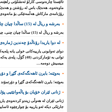
تائێستا چارەنوسی کارلۆ ئەنشلۆتی راهێنەر
ماوەتەوە، هەندێک باس لە رۆشتن و هەندێ
رۆژنامەی مارکاش هەڵمەتێکی بۆ مانەوەی را
بەرشە و ریاڵ لە (15) ساڵدا چیان چاند و چیان دوریوەتەوە؟
بەرشە و ریاڵ لە (15) ساڵدا چیان چنى، چیان دوریوەتەوە؟ ...
لە دوا یاریدا رۆناڵدۆ چەندین ژمارەی
دوای ته‌وابونی یارییه‌كانی خولی یانه‌ پله‌یه‌
توانی به‌ تۆماركردنی (48)
میسیش دوه‌مه‌....
بەوێنە؛ بایرن ئاهەنگەکەى گێڕا و دۆ
بەوێنە؛ بایرن ئاهەنگەکەى گێڕا و دۆرتمۆند
ژنانی‌ ئێران خۆیان بۆ پاڵه‌وانێتیی پۆلۆ
ژنانی‌ ئێران له‌ هه‌وڵی زیندو كردنه‌وه‌ی‌ ی
جارێكی دیکە ئه‌و یارییه‌ بۆ چوارچێوه‌ ئاساییه