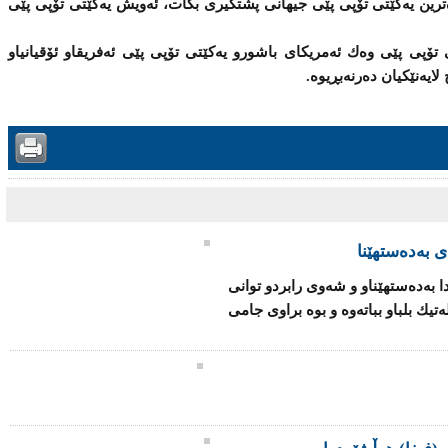
ترین یەكێتی تۆپی پێی جیهانی پشتگیری بكات، ئەویش یەكێتی تۆپی پێی
 تۆپی پێی وەك ئەمریكای باشورو یەكێتی تۆپی پێی ئەفریقاو ئۆقیانیاو
ایەنێكیان دەرنەبڕیوە.
ی به‌ده‌ستهێنا
ه‌دا به‌ده‌ستهێناو و شەوی رابردو توانی
ئه‌تله‌تیك بلباو بباتەوە و بوه‌ براوی جامی