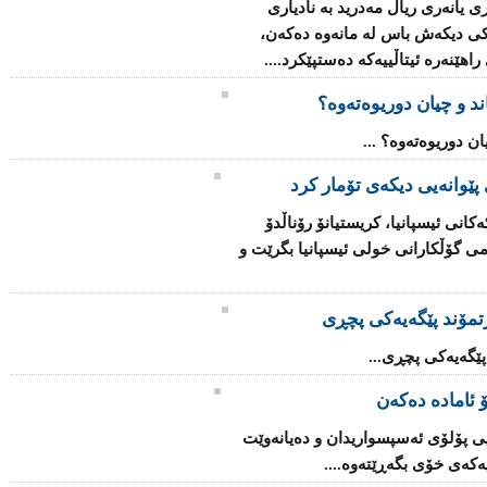
ی یانەری ریاڵ مەدرید بە نادیاری
کی دیکەش باس لە مانەوە دەکەن،
هێنەرە ئیتاڵییەکە دەستپێکرد....
 پێوانەیی دیکەی تۆمار کرد
كه‌كانی ئیسپانیا، كریستیانۆ رۆناڵدۆ
 گۆڵ، پله‌ی یه‌كه‌می گۆڵكارانی خولی ئیسپانیا بگرێت و
رتمۆند پێگەیەکى پچڕى
 پێگەیەکى پچڕى...
 ئاماده‌ ده‌كه‌ن
اریی پۆلۆی ئه‌سپسواریدان و ده‌یانه‌وێت
‌كه‌ی خۆی بگه‌ڕێته‌وه‌....