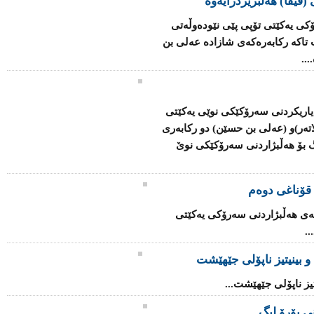
(فیفا) هەڵبژێردرایەوە
ۆكی یەكێتی تۆپی پێی نێودەوڵەتی
ت تاكە ركابەرەكەی شازادە عەلی بن
..
یاریكردنی سەرۆكێكی نوێی یەكێتی
تەر)و (عەلی بن حسێن) دو ركابەری
ەو (209) ئەندام دەنگ بۆ هەڵبژاردنی سەرۆكێكی نوێ
 قۆناغی دوەم
سەی هەڵبژاردنی سەرۆكی یەكێتی
.
 بینیتیز ناپۆلى جێهێشت
یز ناپۆلى جێهێشت...
نی‌ یۆرۆ لیگ