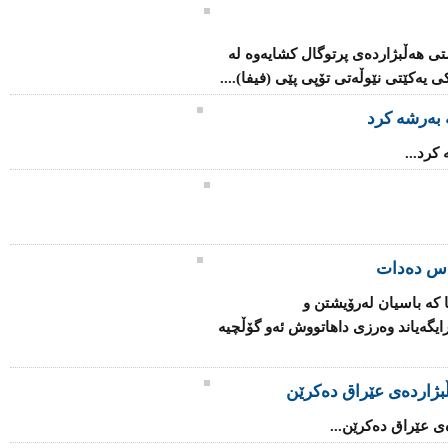
تی هەڵبژاردەی پرتوگال كشایەوە لە
یەكێتی نێوڵەتی تۆپی پێی (فیفا)....
 بەرشە كرد
كرد...
یاس ده‌دات
نا كه‌ باسیان له‌رۆیشتن‌ و
یگه‌یاند وه‌رزی‌ داهاتووش ئه‌و گۆڵچیه‌
بژاردەى عێراق دەکرێن
ى عێراق دەکرێن...