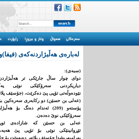
لەبارەی هەڵبژاردنەكەی (فیفا)و
(سبەی):
دوای چوار ساڵ جارێكی تر هەڵبژاردن
دیاریكردنی سەرۆكێكی نوێی یەك
نێودەوڵەتی تۆپی پێ دەكرێت، (جۆسێف پلات
(عەلی بن حسێن) دو ركابەری سەرەكین بۆ
پۆستەو (209) ئەندام دەنگ بۆ هەڵبژ
سەرۆكێكی نوێ دەدەن.
عەلی بن حسێن كە شازادەی ئورد
تێڕوانینێكی نوێی بۆ تۆپی پێ هەیە،
بەرامبەریشدا جۆسێف بلاتەر دەیەوێت بۆ جاری پێنجەم خۆی