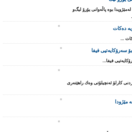
ه‌مێژویدا بوه‌ پاڵه‌وانی‌ یۆرۆ لیگ‌و
ریە دەکات
ات ...
ۆ سەرۆكایەتیی فیفا
كایەتیی فیفا...
دنی كارلۆ ئەنچیلۆتی وەك راهێنەری
ە مێژودا