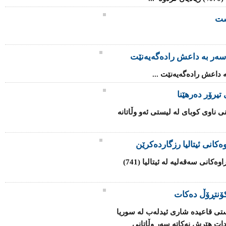
شت
سه‌ر به‌ داعش رادەگەیەنێت
‌ داعش رادەگەیەنێت ...
تیرۆر دەرهێنا
ی ناوی كوبای لە لیستی ئەو وڵاتانە
كانی ئیتالیا رزگاردەكرێن
هێزە هاوبەشەكانی یەكێتی ئەوروپا لە كەناراوەكانی سەقەلیە لە ئیتالیا (741)
ۆنتڕۆڵ دەكات
تی قاعیدە شاری ئیدلەب لە سوریا
دات هێرش نەكاتە سەر وڵاتانی