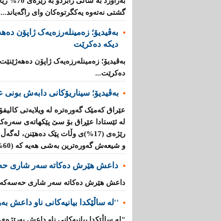
بەراورد بە
گشتی نەتەوە یەكگرتوەكان وای راگەیاند....
بەڤیدیۆ؛ زەمینلەرزەیەک ژاپۆن دەه
دیکە دەکرێت
بەڤیدیۆ؛ زەمینلەرزەیەک ژاپۆن دەهەژێنێت
دەکرێت...
بەڤیدیۆ؛ سیناریۆکانی دابەش بونی ع
عێراق کەمێک گەورەترە لە ویلایەتی کالیفۆ
لە ئێستادا عێڕاق بۆ سێ پێکهاتەی سەرەک
و شیعەش گەورەترین بەشی هەیە کە (60%)ە....
داعش هێرش دەکاتە سەر شاری حە
داعش هێرش دەکاتە سەر شاری حەسەکە..
''لە ساڵێکدا بیانیه‌كانی ناو داعش بەرێژەى (70%) زیاد
"لە ساڵێکدا بیانیه‌كانی ناو داعش بەرێژەى (70%) زیادیان کردوە".