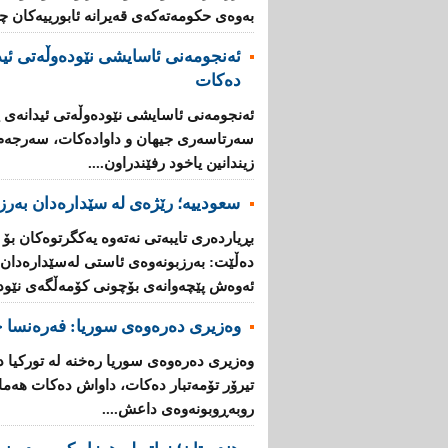
به‌وه‌ی‌ حكومه‌ته‌كه‌ی‌ قه‌یرانه‌ ئابورییه‌كان 
ئه‌نجومه‌نی ئاسایشی نێوده‌وڵه‌تی ئید
ده‌كات
ئه‌نجومه‌نی ئاسایشی نێوده‌وڵه‌تی ئیدانه‌ی پ
سه‌رتاسه‌ری جیهان و داواده‌كات، سه‌رجه‌م ئه
زیندانین یاخود رفێندراون....
سعودییە؛ رێژەی لە سێدارەدان بەرز 
بڕیارده‌ری تایبه‌تی نه‌ته‌وه‌ یه‌كگرتوه‌كان بۆ
ده‌ڵێت: به‌رزبونه‌وه‌ی ئاستی له‌سێداره‌دان له
ئه‌وه‌ش پێچه‌وانه‌ی بۆچونی كۆمه‌ڵگه‌ی‌ نێوده‌و
وەزیری دەرەوەی سوریا: فه‌ره‌نسا چ
وه‌زیری ده‌ره‌وه‌ی سوریا ره‌خنه‌ له‌ توركی
تیرۆر تۆمه‌تبار ده‌كات، داواش ده‌كات هه‌ماه
روبه‌ڕوبونه‌وه‌ی داعش....