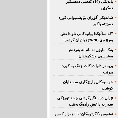
باندێکی (10) کەسى دەستگیر
دەکرێن
شاندێکى گۆڕان بۆ پشتیوانی کورد
دەچێتە باکور
''لە ساڵێکدا بیانیه‌كانی ناو داعش
بەرێژەى (70%) زیادیان کردوە''
یەک ملیۆن نەمام لە بەردەم
مەترسیی وشکبوندان
بریمه‌ر داوا دەکات چەک بە کورد
بدرێت
حوسیەکان پارێزگارى سەنعایان
کوشت
ئێران دەستگیرکردنى چه‌ند تۆڕێكی‌
سه‌ر به‌ داعش رادەگەیەنێت
نەتەوە یەكگرتوەكان: 85 هەزار كەس