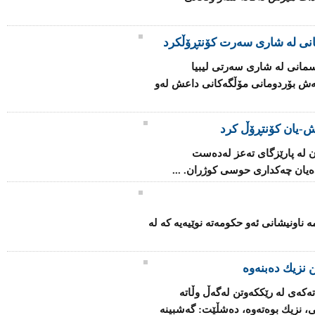
انی لە شاری سەرت کۆنتڕۆڵکرد
مانی لە شاری سەرتی لیبیا
اتەش بۆردومانی مۆڵگەكانی داعش لەو
-یان كۆنتڕۆڵ كرد
 لە پارێزگای تەعز لەدەست
یان چەكداری حوسی كوژران. ...
ۆ بنیاتنانەوەی فینلەندا 2025" ئەمە ناونیشانی ئەو حكومەتە نوێیەیە كە لە
 نزیك ده‌بنه‌وه‌
كه‌ی‌ له‌ رێکكه‌وتن له‌گه‌ڵ وڵاته‌
ی، نزیك بوه‌ته‌وه‌، ده‌شڵێت: گه‌شبینه‌