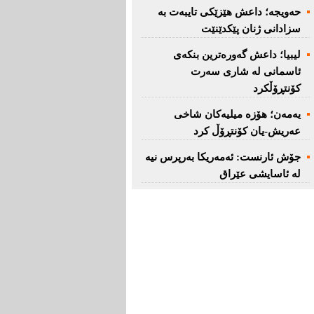
حەویجە؛ داعش هێزێكی تایبەت بە
سزادانی ژنان پێكدێنێت
لیبیا؛ داعش گەورەترین بنكەی
ئاسمانی لە شاری سەرت
کۆنتڕۆڵکرد
یەمەن؛ هۆزە میلیەكان شاخی
عەریش-یان كۆنتڕۆڵ كرد
جۆش ئارنست: ئەمەریكا بەرپرس نیە
لە ئاسایشی عێراق