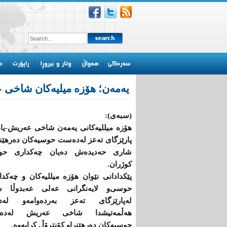
یەمەن؛ هۆزە میلیەكان شاخی 
(سبەی):
هۆزە میللیەكانی یەمەن شاخی عەریش-یان
پارێزگای تەعز لەدەست حوسیەكان دەرهێنا
شاری حەدیدەش دەیان چەكداری ح
كوژران.
پێكدادانی نێوان هۆزە میللیەكان ‌و چەكدا
حوسی‌و لایەنگرانی عەلی عەبدوڵا س
لەپارێزگای تەعز بەردەوامە‌و لەدو
هەڵمەتیشدا شاخی عەریش لەدە
حوسیەكان دەرهێنرا‌و كۆنتڕۆڵ كرایەوە.