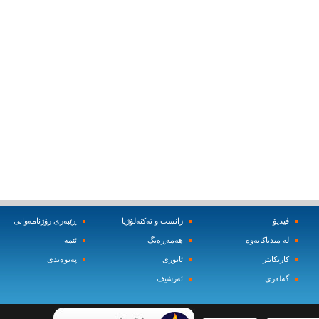
ڤیدیۆ
زانست و ته‌کنه‌لۆژیا
ڕێبه‌ری رۆژنامه‌وانی
له‌ میدیاکانه‌وه‌
هه‌مه‌ڕه‌نگ
ئێمه‌
کاریکاتێر
ئابوری
په‌یوه‌ندی
گه‌له‌ری
ئه‌رشیف