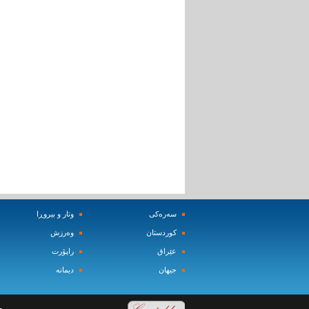
سه‌ره‌کی
وتار و بیروڕا
کوردستان
وه‌رزش‌
عێراق
راپۆرت
جیهان
دیمانه‌