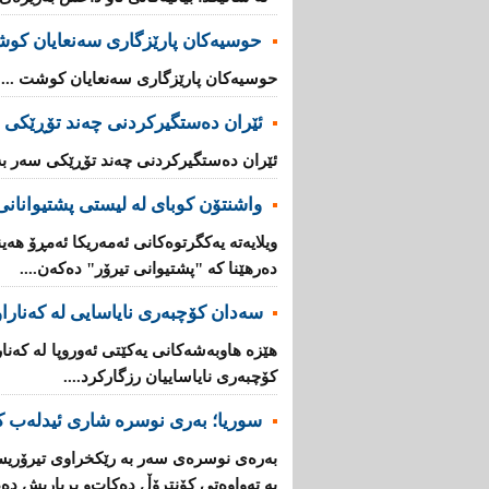
حوسیەکان پارێزگارى سەنعایان کو
حوسیەکان پارێزگارى سەنعایان کوشت ...
ئێران دەستگیرکردنى چه‌ند تۆڕێكی‌ 
ئێران دەستگیرکردنى چه‌ند تۆڕێكی‌ سه‌ر به
واشنتۆن كوبای لە لیستی پشتیوانانی 
ویلایەتە یەكگرتوەكانی ئەمەریكا ئەمڕۆ هەین
دەرهێنا كە "پشتیوانی تیرۆر" دەكەن....
سەدان كۆچبەری نایاسایی لە كەناراوە
كۆچبەری نایاساییان رزگاركرد....
سوریا؛ بەری نوسرە شاری ئیدلەب ك
بەرەی نوسرەی سەر بە رێكخراوی تیرۆریس
بە تەواوەتی كۆنتڕۆڵ دەكات‌و بڕیاریش دە