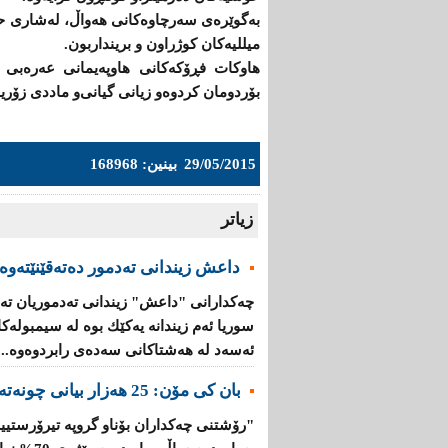
بەگوێرەی سەرچاوەكانی هەواڵ، لەشاری حە
میللیەكان كوژراون‌ و برینداربون.
هاوكات فڕۆكەكانی هاوپەیمانی عەرەبی 
بۆردومان كردوەو زیانی گیانی‌و ماددی زۆری
29/05/2015
بینین: 168968
زیاتر
داعش زیندانی تەدمور دەتەقێنێتەوە
چەكدارانی "داعش" زیندانی تەدموریان تە
سوریا ئەم زیندانە یەكێك بوە لە سیمبولە
ئەسەد لە هەشتاكانی سەدەی رابردوەوە...
بان كی مۆن: 25 هەزار بیانی چونەتەناو گروپە تیرۆرستییەكانەوە
"رۆشتنی چەكداران بۆناو گروپە تیرۆرستیی