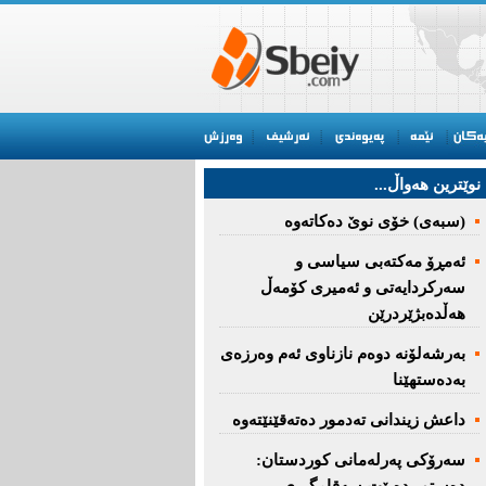
نوێترین هه‌واڵ...
(سبەى) خۆى نوێ دەکاتەوە
ئه‌مڕۆ مه‌كته‌بی‌ سیاسی‌ و
سه‌ركردایه‌تی‌ و ئه‌میری‌ كۆمه‌ڵ
هەڵدەبژێردرێن
به‌رشه‌لۆنه‌ دوه‌م نازناوی ئه‌م وه‌رزه‌ی
به‌ده‌ستهێنا
داعش زیندانی تەدمور دەتەقێنێتەوە
سەرۆكی پەرلەمانی كوردستان: