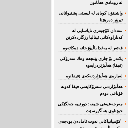
لە رومادی هەڵاتون
واشنتۆن كوبای لە لیستی پشتیوانانی
تیرۆر دەرهێنا
سەدان كۆچبەری نایاسایی لە
كەناراوەكانی ئیتالیا رزگاردەكرێن
قەتەر لە بەغدا باڵیۆزخانە دەكاتەوە
پلاتەر بۆ جاری پێنجەم وەك سەرۆكی
(فیفا) هەڵبژێردرایەوە
لەبارەی هەڵبژاردنەكەی (فیفا)وە
هەڵبژاردنی سەرۆكایەتی فیفا كەوتە
قۆناغی دوەم
مەرجەعیەتی شیعە: دورنییە جەنگێكی
خوێناوی هەڵگیرسێت
''کۆمپانیاکانی نەوت ئامادەن بودجەی