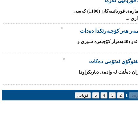
قوربانیی گەرما
شه‌پۆلی‌ گه‌رما له‌ هندستان به‌رده‌وامه‌ و ژماره‌ی‌ قوربانییه‌كان (1100) کەسی
ی‌ ...
یه‌كێتی‌ ئه‌وروپا داوا له‌ ئه‌ندامه‌كانی‌ ده‌كات ئه‌و (40)هه‌زار كۆچبه‌ره‌ سوری‌ و
‌ گفتوگۆی ئەتۆمی ده‌كات
ران ده‌ڵێت له‌ واده‌ی‌ دیاریكراودا
1