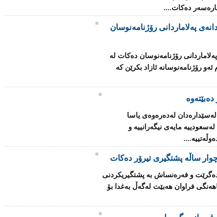
چاره‌سه‌ر ده‌كات....
انه‌ی په‌لاماردانی رۆژنامه‌نوسان
ه‌لاماردانی رۆژنامه‌نوسان ده‌كات له‌
‌و رۆژنامه‌نوسانه‌ ئازاد بكرێن كه‌
دەبێتەوە
 له‌سێداره‌دان له‌ده‌ره‌وه‌ی یاسا
‌سعودییه‌ مایه‌ی نیگه‌رانییه‌ و
ڵه‌تییه‌....
وار ساڵه‌ پشتگیری تیرۆر ده‌كات
ا ده‌گرێت و فه‌ره‌نساش به‌ پشتگیریكردنی
ه‌نگی فراوان هه‌بێت له‌گه‌ڵ به‌غدا بۆ