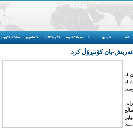
عەریش-یان كۆنتڕۆڵ كرد
 لە
، لە
وسی
رانی
اڵح
این
ست