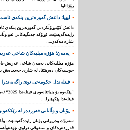
رۆژائاوا....
لیبیا؛ داعش گەورەترین بنكەی ئاسم
داعش كۆنتڕۆڵکردنی گەورەترین بنكەی ئاس
رایدەگەیەنێت، فڕۆكە جەنگیەكانی ئەو وڵ
شارە دەكەن....
یەمەن؛ هۆزە میلیەكان شاخی عەریش
هۆزە میللیەكانی یەمەن شاخی عەریش-یان
حوسیەكان دەرهێنا، لە شاری حەدیدەش دە
فینلەندا.. حكومەتی نوێ راگەیەندرا
"پێكەوە ب
فینلەندا پێكهێنرا....
یۆنان‌ و وڵاتانی‌ قه‌رزده‌ر له‌ رێککەوتن
سه‌رۆك وه‌زیرانی‌ یۆنان رایده‌گه‌یه‌نێت، وڵاته‌
قه‌رزده‌ره‌كان‌ و سندوقی‌ دراوی‌ نێوده‌وڵه‌ت