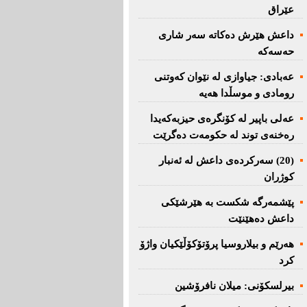
عێراق
داعش هێرش دەکاتە سەر شاری
حەسەکە
عه‌بادی: جیاوازی له‌ نێوان کەوتنی
رومادی و موسڵدا هه‌یه‌
عەلی باپیر لە کۆنگرەی حیزبەکەیدا
رەخنەی توند لە حکومەت دەگرێت
(20) سه‌ركرده‌ی داعش لە ئەنبار
کوژران
پێشمەرگە شكست بە هێرشێكی
داعش دەهێنێت
هەرێم و بیلاروسیا پرۆتۆکۆڵێکیان واژۆ
کرد
بیرلسكۆنی: میلان نافرۆشین