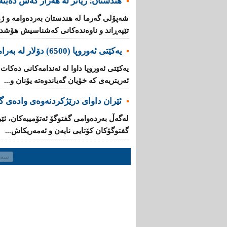
هندستان؛ زیاتر لە هەزار کەس دەبنە 
تێپه‌ڕاند و ناوه‌نده‌كانی‌ كه‌شناسیش هۆشدار
یه‌كێتی‌ ئه‌وروپا (6500) دۆلار له‌ به‌رامبه‌ر هه‌ر كۆچبه‌رێكدا ده‌دات
ئه‌ریتریه‌ی‌ کە خۆیان گه‌یاندوه‌ته‌ یۆنان و...
ئێران داوای‌ درێژكردنه‌وه‌ی‌ واده‌ی
له‌گه‌ڵ به‌رده‌وامی‌ گفتوگۆ ئه‌تۆمییه‌كان، ئێ
گفتوگۆكان كۆتایی‌ نایه‌ن و ئەمەریکاش...