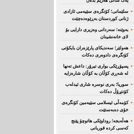
یەک ساڵی هەرێم بدەن''
سلێمانی؛ كۆنگرەی سێیەمی ئازادی
ژنانی كوردستان بەڕێوەدەچێت
بەوێنە؛ سەردانی وەزیری دارایی بۆ
لای خانەنشینان
هەولێر؛ سەندیكای پارێزەران بایكۆتی
كۆنگرەی دادوەری دەكات
پسپۆڕێكی بواری تیرۆر: داعش تەنها
لە شەڕی كۆڵان بە كۆڵان شارەزایە
سوریا؛ بەری نوسرە شاری ئیدلەب
كۆنتڕۆڵ دەكات
كۆمەڵی ئیسلامی سێیەمین كۆنگرەی
خۆی دەبەستێت
هەڵەبجە؛ روداوێکی هاتوچۆ پێنج
کەسی کردە قوربانی