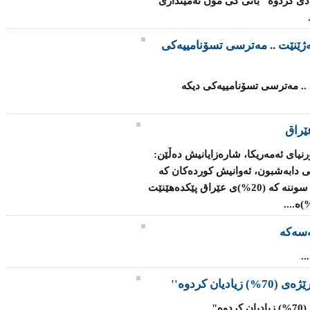
 ساڵی رابردو بە رێژەی 70% زیادی كردوە" بانی كی مۆن ئەمینداری
ەژێنێت .. مەترسی تسۆنامییەکی
 .. مەترسی تسۆنامییەکی دیکە
ێراق
رنیای ئەمەریکا، شارەزایانیش دەڵێن:
ی دابەشبون، ئەوانیش کوردەکان کە
رێژەی (17%)ی وڵات پێک دەهێنن، لەگەڵ سوننە کە (20%)ی عێراق پێکدەهێنێت
سەکە
.
یان کردوە''
..