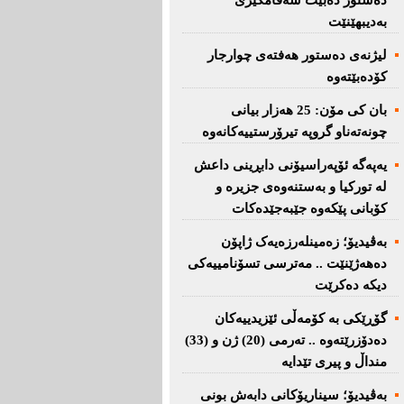
دەستور دەبێت سەقامگیری
بەدیبهێنێت
لیژنەی دەستور هەفتەی چوارجار
كۆدەبێتەوە
بان كی مۆن: 25 هەزار بیانی
چونەتەناو گروپە تیرۆرستییەكانەوە
یەپەگە ئۆپەراسیۆنی دابڕینی داعش
لە تورکیا و بەستنەوەی جزیرە و
کۆبانی پێکەوە جێبەجێدەکات
بەڤیدیۆ؛ زەمینلەرزەیەک ژاپۆن
دەهەژێنێت .. مەترسی تسۆنامییەکی
دیکە دەکرێت
گۆڕێکی بە کۆمەڵی ئێزیدییەکان
دەدۆزرێتەوە .. تەرمی (20) ژن و (33)
منداڵ و پیری تێدایە
بەڤیدیۆ؛ سیناریۆکانی دابەش بونی