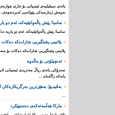
یانه‌ی‌ سیڤیلیه‌ی‌ ئیسپانی‌ بۆ جاری‌ چواره‌م ل
به‌وه‌ش ژماره‌یه‌كی‌ پێوانه‌یی له‌بردنه‌وه‌ی‌...
سامبا؛ پێش پاڵەوانێتیەکە، ئەم دو یا
سامبا؛ پێش پاڵەوانێتیەکە، ئەم دو یاریە دەک
پلاتینی پشتگیریی شازادەکە دەكات ب
پلاتینی پشتگیریی شازادەکە دەكات بۆ سەرۆ
ئەنچیلۆتی بۆ ماڵەوە
سەرۆكی یانەی ریاڵ مەدریدی ئیسپانی لابر
یانەكە راگەیاند....
بەڤیدیۆ؛ بەهێزترین بەرگریکارەکان ل
...
مارکا هەڵمەتەکەی دەستپێکرد
تائێستا چارەنوسی کارلۆ ئەنشلۆتی راهێنەر