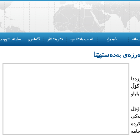
‌رزه‌ی به‌ده‌ستهێنا
ه‌دا
ناو و شەوی رابردو توانی بە (3) گۆڵ
لباو
‌ خوله‌كی (20)، لیۆنێل
ه‌كی
كرده
جامه‌