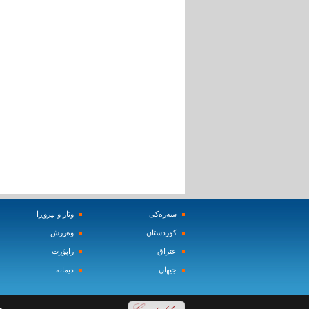
سه‌ره‌کی
وتار و بیروڕا
کوردستان
وه‌رزش‌
عێراق
راپۆرت
جیهان
دیمانه‌