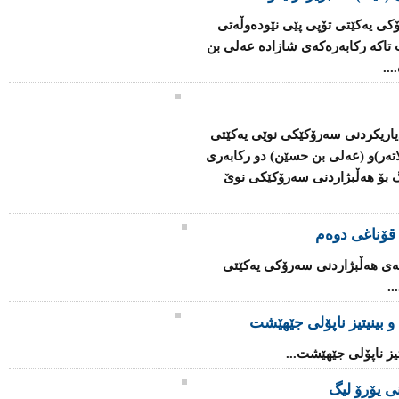
ۆكی یەكێتی تۆپی پێی نێودەوڵەتی
ت تاكە ركابەرەكەی شازادە عەلی بن
..
یاریكردنی سەرۆكێكی نوێی یەكێتی
تەر)و (عەلی بن حسێن) دو ركابەری
ەو (209) ئەندام دەنگ بۆ هەڵبژاردنی سەرۆكێكی نوێ
 قۆناغی دوەم
سەی هەڵبژاردنی سەرۆكی یەكێتی
.
 بینیتیز ناپۆلى جێهێشت
یز ناپۆلى جێهێشت...
نی‌ یۆرۆ لیگ