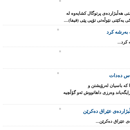
تی هەڵبژاردەی پرتوگال كشایەوە لە
یەكێتی نێوڵەتی تۆپی پێی (فیفا)....
 بەرشە كرد
كرد...
یاس ده‌دات
نا كه‌ باسیان له‌رۆیشتن‌ و
یگه‌یاند وه‌رزی‌ داهاتووش ئه‌و گۆڵچیه‌
بژاردەى عێراق دەکرێن
ى عێراق دەکرێن...