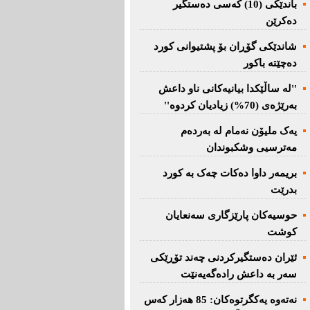
باندێکی (10) کەسى دەستگیر
دەکرێن
شاندێکى گۆڕان بۆ پشتیوانی کورد
دەچێتە باکور
''لە ساڵێکدا بیانیه‌كانی ناو داعش
بەرێژەى (70%) زیادیان کردوە''
یەک ملیۆن نەمام لە بەردەم
مەترسیی وشکبوندان
بریمه‌ر داوا دەکات چەک بە کورد
بدرێت
حوسیەکان پارێزگارى سەنعایان
کوشت
ئێران دەستگیرکردنى چه‌ند تۆڕێكی‌
سه‌ر به‌ داعش رادەگەیەنێت
نەتەوە یەكگرتوەكان: 85 هەزار كەس