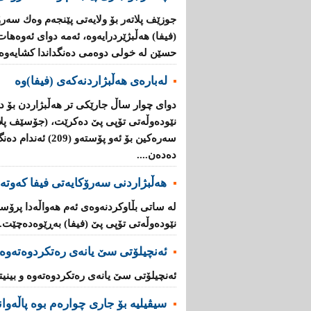
جوزێف پلاتەر بۆ ولایەتی پێنجەم وەك سەر
(فیفا) هەڵبژێردرایەوە، ئەمە دوای ئەوەها
حسێن لە خولی دوەمی دەنگداندا كشایەوە..
لەبارەی هەڵبژاردنەكەی (فیفا)وە
دوای چوار ساڵ جارێكی تر هەڵبژاردن بۆ د
نێودەوڵەتی تۆپی پێ دەكرێت، (جۆسێف پلا
سەرەكین بۆ ئەو پۆست
دەدەن....
هەڵبژاردنی سەرۆكایەتی فیفا كەوتە
لە ساتی بڵاوكردنەوەی ئەم هەواڵەدا پرۆ
نێودەوڵەتی تۆپی پێ (فیفا) بەڕێوەدەچێت...
ئەنچیلۆتى سێ یانەى رەتکردوەتەوە و
ئەنچیلۆتى سێ یانەى رەتکردوەتەوە و بینیت
سیڤیلیه‌ بۆ جاری‌ چواره‌م بوه‌ پاڵه‌وا