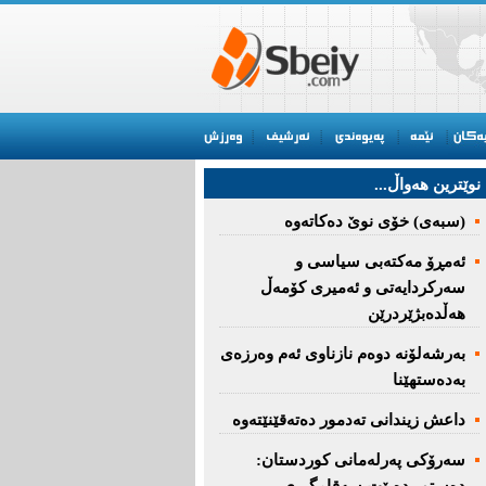
نوێترین هه‌واڵ...
(سبەى) خۆى نوێ دەکاتەوە
ئه‌مڕۆ مه‌كته‌بی‌ سیاسی‌ و
سه‌ركردایه‌تی‌ و ئه‌میری‌ كۆمه‌ڵ
هەڵدەبژێردرێن
به‌رشه‌لۆنه‌ دوه‌م نازناوی ئه‌م وه‌رزه‌ی
به‌ده‌ستهێنا
داعش زیندانی تەدمور دەتەقێنێتەوە
سەرۆكی پەرلەمانی كوردستان: