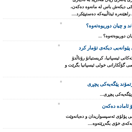
کی دیکەش باس لە مانەوە دەکەن،
هێنەرە ئیتاڵییەکە دەستپێکرد....
 پێوانەیی دیکەی تۆمار کرد
كه‌كانی ئیسپانیا، كریستیانۆ رۆناڵدۆ
 گۆڵ، پله‌ی یه‌كه‌می گۆڵكارانی خولی ئیسپانیا بگرێت و
رتمۆند پێگەیەکى پچڕى
 پێگەیەکى پچڕى...
 ئاماده‌ ده‌كه‌ن
اریی پۆلۆی ئه‌سپسواریدان و ده‌یانه‌وێت
‌كه‌ی خۆی بگه‌ڕێته‌وه‌....