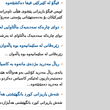
فیگۆ لە كێبركێی فیفا دەكشێتەوە
لویس فیگۆ یاریزانی پێشوی هێڵی ناوەڕاس
كێبركێكان بۆ بەدەستهێنانی پۆستی سەرۆكی 
دوای چارەکە سەدەیەک ماڵئاوایی لە
دوای چارەکە سەدەیەک ماڵئاوای لە بەرشە 
زێرەڤانى لە سلێمانیەوە بوە پاڵەوان
زێرەڤانى لە سلێمانیەوە بوە پاڵەوان ...
ریاڵ مه‌درید مژده‌ی‌ مانه‌وه‌ به‌ كاس
یانه‌ی‌ ریاڵ مه‌درید كۆتایی به‌و هه‌واڵانه‌ هێ
ده‌ستبه‌رداربون له‌ئیكه‌ر كاسیاس ده‌كرد‌و را
له‌ مه‌درید ده‌مێنێته‌وه‌....
شەش یاریزانى کورد بانگهێشتى هەڵ
شەش یاریزانى کورد بانگهێشتى هەڵبژاردە