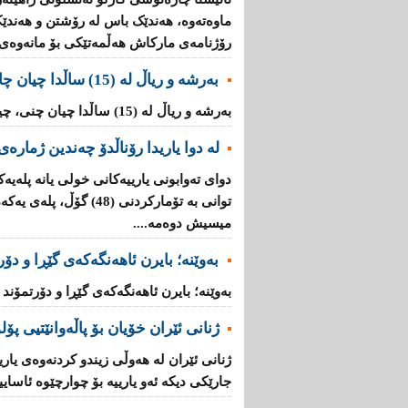
ماوەتەوە، هەندێک باس لە رۆشتن و هەندێ
رۆژنامەی مارکاش هەڵمەتێکی بۆ مانەوەی را
بەرشە و ریاڵ لە (15) ساڵدا چیان چاند و چیان دوریوەتەوە؟
بەرشە و ریاڵ لە (15) ساڵدا چیان چنى، چیان دوریوەتەوە؟ ...
لە دوا یاریدا رۆناڵدۆ چەندین ژمارەی
دوای ته‌وابونی یارییه‌كانی خولی یانه‌ پله‌یه‌
توانی به‌ تۆماركردنی (48)
میسیش دوه‌مه‌....
بەوێنە؛ بایرن ئاهەنگەکەى گێڕا و دۆ
بەوێنە؛ بایرن ئاهەنگەکەى گێڕا و دۆرتمۆند
ژنانی‌ ئێران خۆیان بۆ پاڵه‌وانێتیی پۆلۆ
ژنانی‌ ئێران له‌ هه‌وڵی زیندو كردنه‌وه‌ی‌ ی
جارێكی دیکە ئه‌و یارییه‌ بۆ چوارچێوه‌ ئاساییه