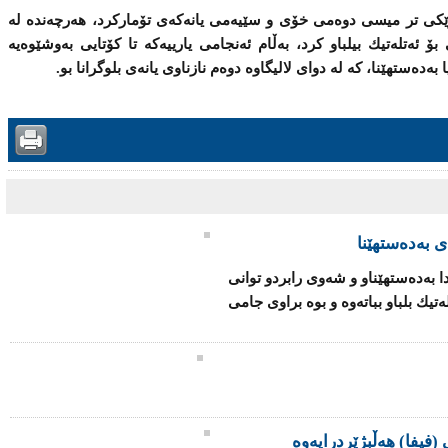
ه‌مداو له‌ خوله‌كی (74)دا ، جارێكی تر میسی دوەمی خۆی و سێیەمی یانەکەی تۆمارکرد، هه‌رچه‌نده‌ له‌
گۆڵێكی بۆ ئه‌تله‌تیك بیلباو كرد، به‌ڵام ئەنجامی یارییەکە تا کۆتایی بەوشێوەیە
دەستهێنا، كه‌ له‌ دوای لالیگاوە دوه‌م نازناوی یانەی بلوگرانا بو.
ی به‌ده‌ستهێنا
ه‌دا به‌ده‌ستهێناو و شەوی رابردو توانی
ئه‌تله‌تیك بلباو بباتەوە و بوه‌ براوی جامی
(فیفا) هەڵبژێردرایەوە