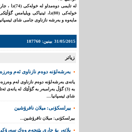
له‌ تایمی دو
خوله‌كی (80)دا، ئینیاكی ویلیامس 
مایەوە و بەرشە نازناوی جامی شای ئیسپانیا بە
31/05/2015
بینین: 187760
زیاتر
به‌رشه‌لۆنه‌ دوه‌م نازناوی ئه‌م وه‌رزه‌
یانه‌ی به‌رشه‌لۆنه‌ دوه‌م نازناوی له‌م وه‌رز
بە (3) گۆڵ به‌رامبه‌ر به‌ گۆڵێك له‌ یانه‌ی 
شای ئیسپانیا....
بیرلسكۆنی: میلان نافرۆشین
بیرلسكۆنی: میلان نافرۆشین...
پلاتەر بۆ جاری پێنجەم وەك سەرۆكی 