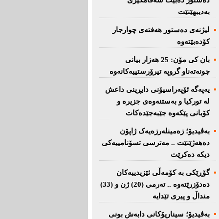
دەستور دەبێت سەقامگیری
بەدیبهێنێت
لیژنەی دەستور هەفتەی چوارجار
كۆدەبێتەوە
بان كی مۆن: 25 هەزار بیانی
چونەتەناو گروپە تیرۆرستییەكانەوە
یەپەگە ئۆپەراسیۆنی دابڕینی داعش
لە تورکیا و بەستنەوەی جزیرە و
کۆبانی پێکەوە جێبەجێدەکات
بەڤیدیۆ؛ زەمینلەرزەیەک ژاپۆن
دەهەژێنێت .. مەترسی تسۆنامییەکی
دیکە دەکرێت
گۆڕێکی بە کۆمەڵی ئێزیدییەکان
دەدۆزرێتەوە .. تەرمی (20) ژن و (33)
منداڵ و پیری تێدایە
بەڤیدیۆ؛ سیناریۆکانی دابەش بونی