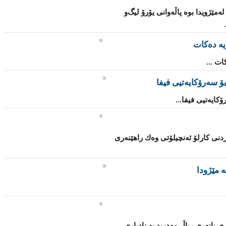
ه‌مێژویدا بوه‌ پاڵه‌وانی‌ یۆرۆ لیگ‌و
ریە دەکات
ات ...
ۆ سەرۆكایەتیی فیفا
كایەتیی فیفا...
دنی كارلۆ ئەنچیلۆتی وەك راهێنەری
ە مێژودا
ی یانەری ریاڵ مەدرید بە نادیاری