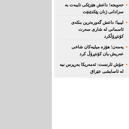
حەویجە؛ داعش هێزێكی تایبەت بە
سزادانی ژنان پێكدێنێت
لیبیا؛ داعش گەورەترین بنكەی
ئاسمانی لە شاری سەرت
کۆنتڕۆڵکرد
یەمەن؛ هۆزە میلیەكان شاخی
عەریش-یان كۆنتڕۆڵ كرد
جۆش ئارنست: ئەمەریكا بەرپرس نیە
لە ئاسایشی عێراق