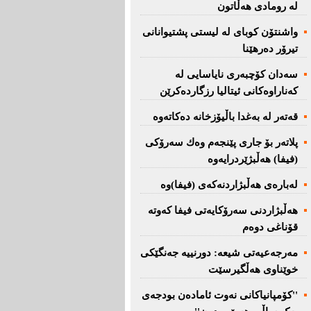
لە رومادی هەڵاتون
واشنتۆن كوبای لە لیستی پشتیوانانی
تیرۆر دەرهێنا
سەدان كۆچبەری نایاسایی لە
كەناراوەكانی ئیتالیا رزگاردەكرێن
قەتەر لە بەغدا باڵیۆزخانە دەكاتەوە
پلاتەر بۆ جاری پێنجەم وەك سەرۆكی
(فیفا) هەڵبژێردرایەوە
لەبارەی هەڵبژاردنەكەی (فیفا)وە
هەڵبژاردنی سەرۆكایەتی فیفا كەوتە
قۆناغی دوەم
مەرجەعیەتی شیعە: دورنییە جەنگێكی
خوێناوی هەڵگیرسێت
''کۆمپانیاکانی نەوت ئامادەن بودجەی