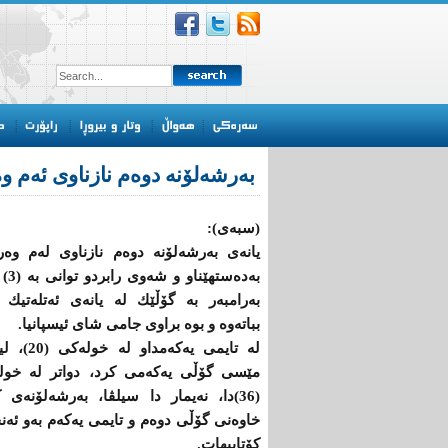
به‌رشه‌لۆنه‌ دوه‌م نازناوی ئه‌م وه
(سبەی):
یانه‌ی به‌رشه‌لۆنه‌ دوه‌م نازناوی له‌م وه‌رز
به‌ده‌ستهێ
به‌رامبه‌ر به‌ گۆڵێك له‌ یانه‌ی ئه‌تله‌تیك ب
بباتەوە و بوه‌ براوی جامی شای ئیسپانیا.
له‌ تایمی یه‌كه‌مداو له
مێسی گۆڵی یه‌كه‌می كرد، دواتر له‌ خول
(36)دا، نه‌یمار دا سیلڤا، به‌رشه‌لۆنه‌ی 
‌خاوه‌نی گۆڵی دوه‌م و تایمی یه‌كه‌م به‌و ئه‌ن
كۆتاییهات.