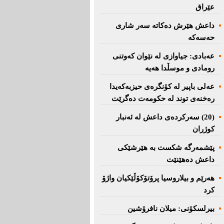
عێراق
داعش هێرش دەکاتە سەر شاری
حەسەکە
عه‌بادی: جیاوازی له‌ نێوان کەوتنی
رومادی و موسڵدا هه‌یه‌
عەلی باپیر لە کۆنگرەی حیزبەکەیدا
رەخنەی توند لە حکومەت دەگرێت
(20) سه‌ركرده‌ی داعش لە ئەنبار
کوژران
پێشمەرگە شكست بە هێرشێكی
داعش دەهێنێت
هەرێم و بیلاروسیا پرۆتۆکۆڵێکیان واژۆ
کرد
بیرلسكۆنی: میلان نافرۆشین