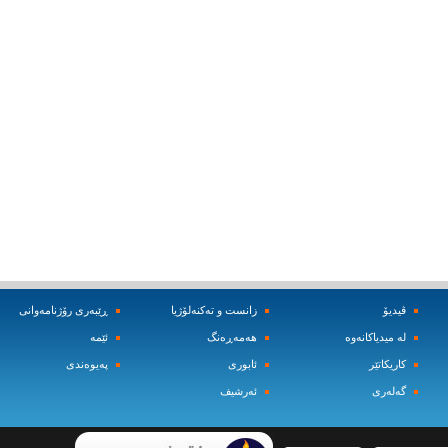
ڤیدیۆ
زانست و ته‌کنه‌لۆژیا
ڕێبه‌ری رۆژنامه‌وانی
له‌ میدیاکانه‌وه‌
هه‌مه‌ڕه‌نگ
ئێمه‌
کاریکاتێر
ئابوری
په‌یوه‌ندی
گه‌له‌ری
ئه‌رشیف