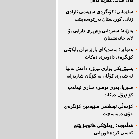
یەک ساڵی هەرێم بدەن''
سلێمانی؛ كۆنگرەی سێیەمی ئازادی
ژنانی كوردستان بەڕێوەدەچێت
بەوێنە؛ سەردانی وەزیری دارایی بۆ
لای خانەنشینان
هەولێر؛ سەندیكای پارێزەران بایكۆتی
كۆنگرەی دادوەری دەكات
پسپۆڕێكی بواری تیرۆر: داعش تەنها
لە شەڕی كۆڵان بە كۆڵان شارەزایە
سوریا؛ بەری نوسرە شاری ئیدلەب
كۆنتڕۆڵ دەكات
كۆمەڵی ئیسلامی سێیەمین كۆنگرەی
خۆی دەبەستێت
هەڵەبجە؛ روداوێکی هاتوچۆ پێنج
کەسی کردە قوربانی