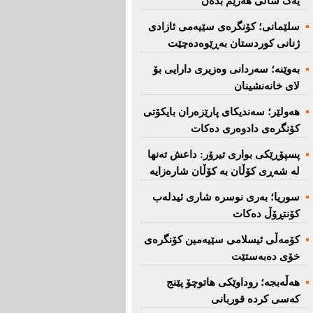
یەک ساڵی هەرێم بدەن''
سلێمانی؛ كۆنگرەی سێیەمی ئازادی
ژنانی كوردستان بەڕێوەدەچێت
بەوێنە؛ سەردانی وەزیری دارایی بۆ
لای خانەنشینان
هەولێر؛ سەندیكای پارێزەران بایكۆتی
كۆنگرەی دادوەری دەكات
پسپۆڕێكی بواری تیرۆر: داعش تەنها
لە شەڕی كۆڵان بە كۆڵان شارەزایە
سوریا؛ بەری نوسرە شاری ئیدلەب
كۆنتڕۆڵ دەكات
كۆمەڵی ئیسلامی سێیەمین كۆنگرەی
خۆی دەبەستێت
هەڵەبجە؛ روداوێکی هاتوچۆ پێنج
کەسی کردە قوربانی