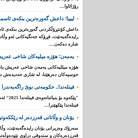
رۆژائاوا....
لیبیا؛ داعش گەورەترین بنكەی ئاسم
داعش كۆنتڕۆڵکردنی گەورەترین بنكەی ئاس
رایدەگەیەنێت، فڕۆكە جەنگیەكانی ئەو وڵ
شارە دەكەن....
یەمەن؛ هۆزە میلیەكان شاخی عەریش
هۆزە میللیەكانی یەمەن شاخی عەریش-یان
حوسیەكان دەرهێنا، لە شاری حەدیدەش دە
فینلەندا.. حكومەتی نوێ راگەیەندرا
"پێكەوە ب
فینلەندا پێكهێنرا....
یۆنان‌ و وڵاتانی‌ قه‌رزده‌ر له‌ رێککەوتن
سه‌رۆك وه‌زیرانی‌ یۆنان رایده‌گه‌یه‌نێت، وڵاته‌
قه‌رزده‌ره‌كان‌ و سندوقی‌ دراوی‌ نێوده‌وڵه‌ت