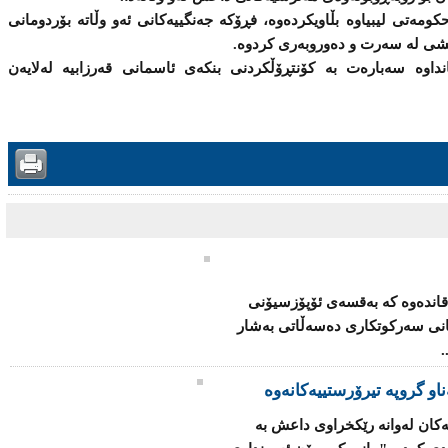
كومەتی لیبیاوە بڵاویكردەوە، فڕۆكە جەنگییەكانی ئەو وڵاتە بۆردومانی
عشی لە سەرت و دەوروبەری كردوە.
داوە سەبارەت بە كۆنتڕۆڵكردنی بنكەی ئاسمانی قەرزابیە لەلایەن
قاندەوە كە بەقسەی ئۆپۆزسیۆنی
كانی سەركوتكاری دەسەڵاتی بەشار
.
ەكان لەوانە رێكخراوی داعش بە