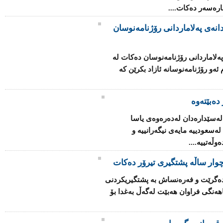
چاره‌سه‌ر ده‌كات....
انه‌ی په‌لاماردانی رۆژنامه‌نوسان
ه‌لاماردانی رۆژنامه‌نوسان ده‌كات له‌
‌و رۆژنامه‌نوسانه‌ ئازاد بكرێن كه‌
دەبێتەوە
 له‌سێداره‌دان له‌ده‌ره‌وه‌ی یاسا
‌سعودییه‌ مایه‌ی نیگه‌رانییه‌ و
ڵه‌تییه‌....
وار ساڵه‌ پشتگیری تیرۆر ده‌كات
ا ده‌گرێت و فه‌ره‌نساش به‌ پشتگیریكردنی
ه‌نگی فراوان هه‌بێت له‌گه‌ڵ به‌غدا بۆ