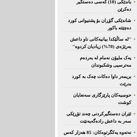
باندێکی (10) کەسى دەستگیر
دەکرێن
شاندێکى گۆڕان بۆ پشتیوانی کورد
دەچێتە باکور
''لە ساڵێکدا بیانیه‌كانی ناو داعش
بەرێژەى (70%) زیادیان کردوە''
یەک ملیۆن نەمام لە بەردەم
مەترسیی وشکبوندان
بریمه‌ر داوا دەکات چەک بە کورد
بدرێت
حوسیەکان پارێزگارى سەنعایان
کوشت
ئێران دەستگیرکردنى چه‌ند تۆڕێكی‌
سه‌ر به‌ داعش رادەگەیەنێت
نەتەوە یەكگرتوەكان: 85 هەزار كەس