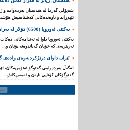
هندستان؛ زیاتر لە هەزار کەس دەبنە 
تێپه‌ڕاند و ناوه‌نده‌كانی‌ كه‌شناسیش هۆشدار
یه‌كێتی‌ ئه‌وروپا (6500) دۆلار له‌ به‌رامبه‌ر هه‌ر كۆچبه‌رێكدا ده‌دات
ئه‌ریتریه‌ی‌ کە خۆیان گه‌یاندوه‌ته‌ یۆنان و...
ئێران داوای‌ درێژكردنه‌وه‌ی‌ واده‌ی
له‌گه‌ڵ به‌رده‌وامی‌ گفتوگۆ ئه‌تۆمییه‌كان، ئێ
گفتوگۆكان كۆتایی‌ نایه‌ن و ئەمەریکاش...