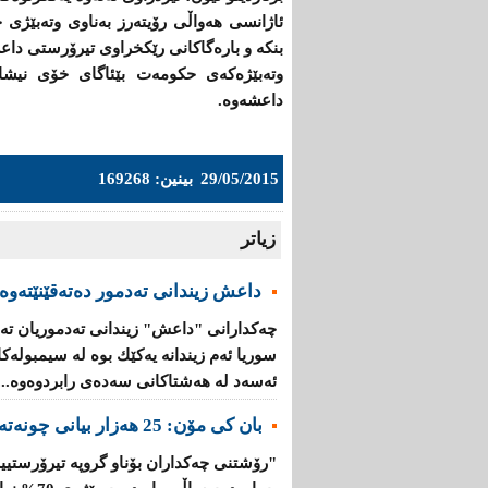
ئاژانسی هەواڵی رۆیتەرز بەناوی وتەبێژی ح
بنكە و بارەگاكانی رێكخراوی تیرۆرستی دا
وتەبێژەكەی حكومەت بێئاگای خۆی نیشان
داعشەوە.
29/05/2015
بینین: 169268
زیاتر
داعش زیندانی تەدمور دەتەقێنێتەوە
چەكدارانی "داعش" زیندانی تەدموریان تە
سوریا ئەم زیندانە یەكێك بوە لە سیمبولە
ئەسەد لە هەشتاكانی سەدەی رابردوەوە...
بان كی مۆن: 25 هەزار بیانی چونەتەناو گروپە تیرۆرستییەكانەوە
"رۆشتنی چەكداران بۆناو گروپە تیرۆرستیی