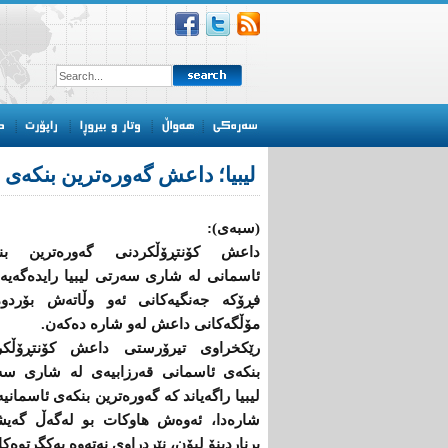
لیبیا؛ داعش گەورەترین بنكەی
(سبەی):
داعش كۆنتڕۆڵکردنی گەورەترین بن
ئاسمانی لە شاری سەرتی لیبیا رایدەگەیە
فڕۆكە جەنگیەكانی ئەو وڵاتەش بۆردوم
مۆڵگەكانی داعش لەو شارە دەكەن.
رێكخراوی تیرۆرستی داعش كۆنتڕۆڵكر
بنكەی ئاسمانی قەرزابیەی لە شاری سە
لیبیا راگەیاند كە گەورەترین بنكەی ئاسمانیە
شارەدا، ئەوەش هاوكات بو لەگەڵ گەیش
برناردینۆ لیۆن، نێردراوی نەتەوە یەكگرتوە