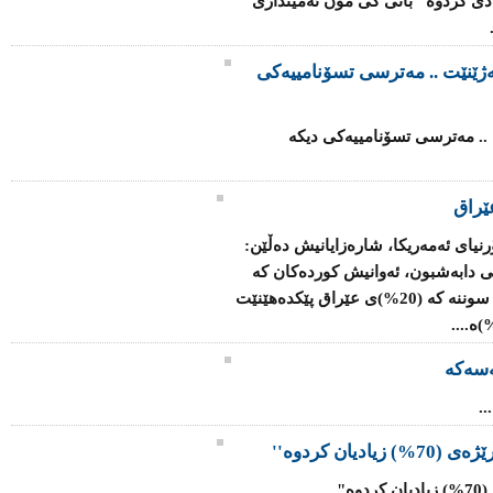
 ساڵی رابردو بە رێژەی 70% زیادی كردوە" بانی كی مۆن ئەمینداری
ەژێنێت .. مەترسی تسۆنامییەکی
 .. مەترسی تسۆنامییەکی دیکە
ێراق
رنیای ئەمەریکا، شارەزایانیش دەڵێن:
ی دابەشبون، ئەوانیش کوردەکان کە
رێژەی (17%)ی وڵات پێک دەهێنن، لەگەڵ سوننە کە (20%)ی عێراق پێکدەهێنێت
سەکە
.
یان کردوە''
..