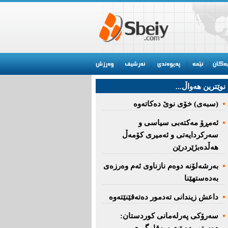
نوێترین هه‌واڵ...
(سبەى) خۆى نوێ دەکاتەوە
ئه‌مڕۆ مه‌كته‌بی‌ سیاسی‌ و
سه‌ركردایه‌تی‌ و ئه‌میری‌ كۆمه‌ڵ
هەڵدەبژێردرێن
به‌رشه‌لۆنه‌ دوه‌م نازناوی ئه‌م وه‌رزه‌ی
به‌ده‌ستهێنا
داعش زیندانی تەدمور دەتەقێنێتەوە
سەرۆكی پەرلەمانی كوردستان: