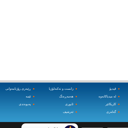
ڤیدیۆ
زانست و ته‌کنه‌لۆژیا
ڕێبه‌ری رۆژنامه‌وانی
له‌ میدیاکانه‌وه‌
هه‌مه‌ڕه‌نگ
ئێمه‌
کاریکاتێر
ئابوری
په‌یوه‌ندی
گه‌له‌ری
ئه‌رشیف