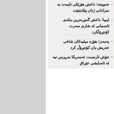
حەویجە؛ داعش هێزێكی تایبەت بە
سزادانی ژنان پێكدێنێت
لیبیا؛ داعش گەورەترین بنكەی
ئاسمانی لە شاری سەرت
کۆنتڕۆڵکرد
یەمەن؛ هۆزە میلیەكان شاخی
عەریش-یان كۆنتڕۆڵ كرد
جۆش ئارنست: ئەمەریكا بەرپرس نیە
لە ئاسایشی عێراق