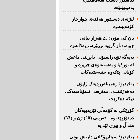
دەستور دەبێت سەقامگیری
بەدیبهێنێت
لیژنەی دەستور هەفتەی چوارجار
كۆدەبێتەوە
بان كی مۆن: 25 هەزار بیانی
چونەتەناو گروپە تیرۆرستییەكانەوە
یەپەگە ئۆپەراسیۆنی دابڕینی داعش
لە تورکیا و بەستنەوەی جزیرە و
کۆبانی پێکەوە جێبەجێدەکات
بەڤیدیۆ؛ زەمینلەرزەیەک ژاپۆن
دەهەژێنێت .. مەترسی تسۆنامییەکی
دیکە دەکرێت
گۆڕێکی بە کۆمەڵی ئێزیدییەکان
دەدۆزرێتەوە .. تەرمی (20) ژن و (33)
منداڵ و پیری تێدایە
بەڤیدیۆ؛ سیناریۆکانی دابەش بونی