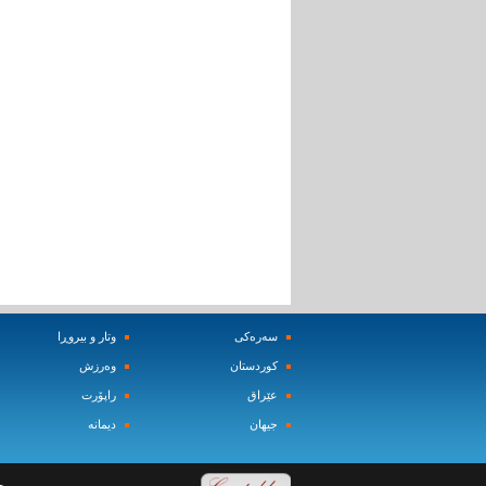
سه‌ره‌کی
وتار و بیروڕا
کوردستان
وه‌رزش‌
عێراق
راپۆرت
جیهان
دیمانه‌