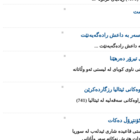
شت
سه‌ر به‌ داعش رادەگەیەنێت
‌ داعش رادەگەیەنێت ...
تیرۆر دەرهێنا
ی ناوی كوبای لە لیستی ئەو وڵاتانە
كانی ئیتالیا رزگاردەكرێن
هێزە هاوبەشەكانی یەكێتی ئەوروپا لە كەناراوەكانی سەقەلیە لە ئیتالیا (741)
ۆنتڕۆڵ دەكات
تی قاعیدە شاری ئیدلەب لە سوریا
دات هێرش نەكاتە سەر وڵاتانی