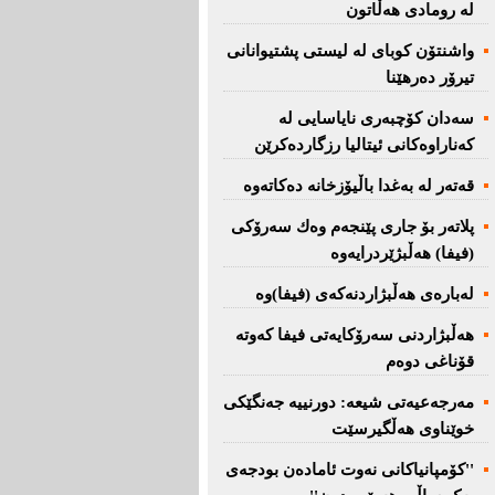
لە رومادی هەڵاتون
واشنتۆن كوبای لە لیستی پشتیوانانی
تیرۆر دەرهێنا
سەدان كۆچبەری نایاسایی لە
كەناراوەكانی ئیتالیا رزگاردەكرێن
قەتەر لە بەغدا باڵیۆزخانە دەكاتەوە
پلاتەر بۆ جاری پێنجەم وەك سەرۆكی
(فیفا) هەڵبژێردرایەوە
لەبارەی هەڵبژاردنەكەی (فیفا)وە
هەڵبژاردنی سەرۆكایەتی فیفا كەوتە
قۆناغی دوەم
مەرجەعیەتی شیعە: دورنییە جەنگێكی
خوێناوی هەڵگیرسێت
''کۆمپانیاکانی نەوت ئامادەن بودجەی