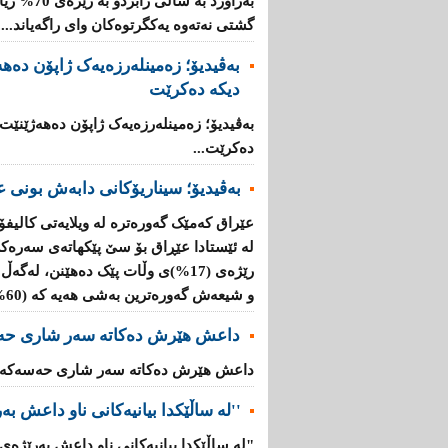
بەراورد بە
گشتی نەتەوە یەكگرتوەكان وای راگەیاند....
بەڤیدیۆ؛ زەمینلەرزەیەک ژاپۆن دەه
دیکە دەکرێت
بەڤیدیۆ؛ زەمینلەرزەیەک ژاپۆن دەهەژێنێت
دەکرێت...
بەڤیدیۆ؛ سیناریۆکانی دابەش بونی ع
عێراق کەمێک گەورەترە لە ویلایەتی کالیفۆ
لە ئێستادا عێڕاق بۆ سێ پێکهاتەی سەرەک
و شیعەش گەورەترین بەشی هەیە کە (60%)ە....
داعش هێرش دەکاتە سەر شاری حە
داعش هێرش دەکاتە سەر شاری حەسەکە..
''لە ساڵێکدا بیانیه‌كانی ناو داعش بەرێژەى (70%) زیاد
"لە ساڵێکدا بیانیه‌كانی ناو داعش بەرێژەى (70%) زیادیان کردوە".