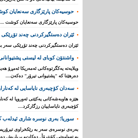
حوسیەکان پارێزگارى سەنعایان کو
حوسیەکان پارێزگارى سەنعایان کوشت ...
ئێران دەستگیرکردنى چه‌ند تۆڕێكی‌ 
ئێران دەستگیرکردنى چه‌ند تۆڕێكی‌ سه‌ر به
واشنتۆن كوبای لە لیستی پشتیوانانی 
ویلایەتە یەكگرتوەكانی ئەمەریكا ئەمڕۆ هەین
دەرهێنا كە "پشتیوانی تیرۆر" دەكەن....
سەدان كۆچبەری نایاسایی لە كەناراوە
كۆچبەری نایاساییان رزگاركرد....
سوریا؛ بەری نوسرە شاری ئیدلەب ك
بەرەی نوسرەی سەر بە رێكخراوی تیرۆریس
بە تەواوەتی كۆنتڕۆڵ دەكات‌و بڕیاریش دە