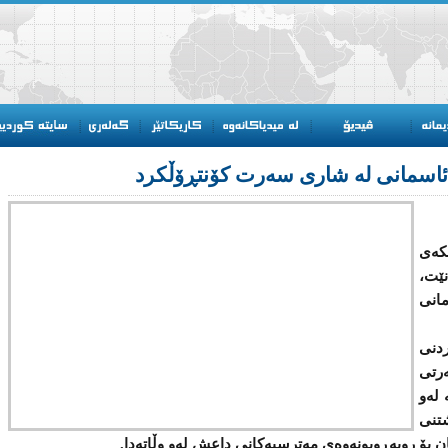
 ئاسمانی لە شاری سەرت کۆنتڕۆڵکرد
كەی
نێت،
انی
دنی
رتی
 لەو
تنی
كان بۆ روبەڕوبونەوەی مەترسیەكانی داعش لەو وڵاتەدا.