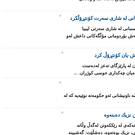
انی لە شاری سەرت کۆنتڕۆڵکرد
مانی لە شاری سەرتی لیبیا
اتەش بۆردومانی مۆڵگەكانی داعش لەو
-یان كۆنتڕۆڵ كرد
 لە پارێزگای تەعز لەدەست
یان چەكداری حوسی كوژران. ...
ۆ بنیاتنانەوەی فینلەندا 2025" ئەمە ناونیشانی ئەو حكومەتە نوێیەیە كە لە
 نزیك ده‌بنه‌وه‌
كه‌ی‌ له‌ رێکكه‌وتن له‌گه‌ڵ وڵاته‌
ی، نزیك بوه‌ته‌وه‌، ده‌شڵێت: گه‌شبینه‌