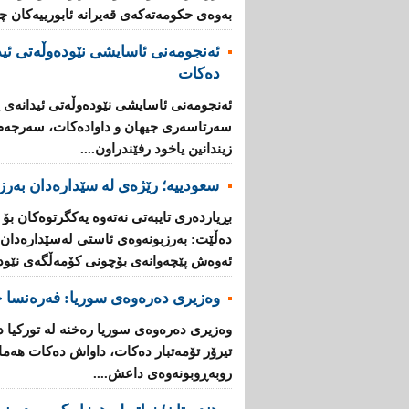
به‌وه‌ی‌ حكومه‌ته‌كه‌ی‌ قه‌یرانه‌ ئابورییه‌كان 
ئه‌نجومه‌نی ئاسایشی نێوده‌وڵه‌تی ئید
ده‌كات
ئه‌نجومه‌نی ئاسایشی نێوده‌وڵه‌تی ئیدانه‌ی پ
سه‌رتاسه‌ری جیهان و داواده‌كات، سه‌رجه‌م ئه
زیندانین یاخود رفێندراون....
سعودییە؛ رێژەی لە سێدارەدان بەرز 
بڕیارده‌ری تایبه‌تی نه‌ته‌وه‌ یه‌كگرتوه‌كان بۆ
ده‌ڵێت: به‌رزبونه‌وه‌ی ئاستی له‌سێداره‌دان له
ئه‌وه‌ش پێچه‌وانه‌ی بۆچونی كۆمه‌ڵگه‌ی‌ نێوده‌و
وەزیری دەرەوەی سوریا: فه‌ره‌نسا چ
وه‌زیری ده‌ره‌وه‌ی سوریا ره‌خنه‌ له‌ توركی
تیرۆر تۆمه‌تبار ده‌كات، داواش ده‌كات هه‌ماه
روبه‌ڕوبونه‌وه‌ی داعش....