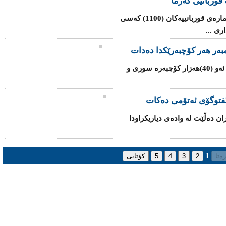
قوربانیی گەرما
شه‌پۆلی‌ گه‌رما له‌ هندستان به‌رده‌وامه‌ و ژماره‌ی‌ قوربانییه‌كان (1100) کەسی
ی‌ ...
یه‌كێتی‌ ئه‌وروپا داوا له‌ ئه‌ندامه‌كانی‌ ده‌كات ئه‌و (40)هه‌زار كۆچبه‌ره‌ سوری‌ و
‌ گفتوگۆی ئەتۆمی ده‌كات
ران ده‌ڵێت له‌ واده‌ی‌ دیاریكراودا
1