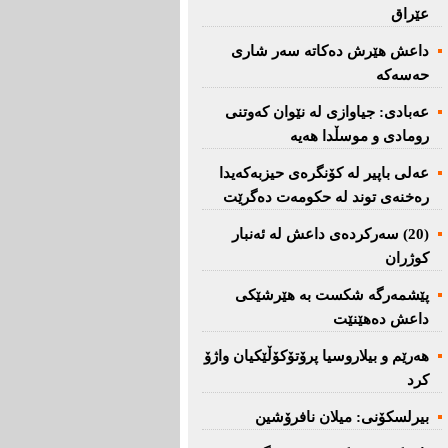
عێراق
داعش هێرش دەکاتە سەر شاری
حەسەکە
عه‌بادی: جیاوازی له‌ نێوان کەوتنی
رومادی و موسڵدا هه‌یه‌
عەلی باپیر لە کۆنگرەی حیزبەکەیدا
رەخنەی توند لە حکومەت دەگرێت
(20) سه‌ركرده‌ی داعش لە ئەنبار
کوژران
پێشمەرگە شكست بە هێرشێكی
داعش دەهێنێت
هەرێم و بیلاروسیا پرۆتۆکۆڵێکیان واژۆ
کرد
بیرلسكۆنی: میلان نافرۆشین