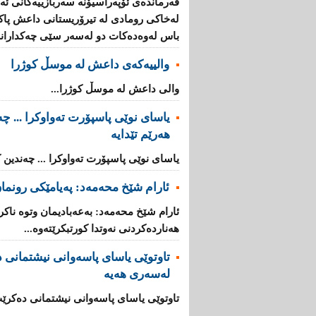
فه‌رمانده‌ی ئۆپه‌راسیۆنه‌ سه‌ربازییه‌كانی ئه
له‌خاكی رومادی له‌ تیرۆریستانی داعش پاككرا
باس له‌وه‌ده‌كات دو له‌سه‌ر سێی چه‌كدارا
والییەکەی داعش لە موسڵ كوژرا
والی داعش لە موسڵ كوژرا...
یاسای نوێی پاسپۆرت تەواوکرا ... چەن
هەرێم تێدایە
یاسای نوێی پاسپۆرت تەواوکرا ... چەندین کا
ئارام شێخ محەمەد: پەیامێکی رونمان
ئارام شێخ محەمەد: بەعەبادیمان وتوە ناکر
هه‌نارده‌كردنی‌ نه‌وتدا كورتبکرێته‌وه...
تاوتوێى یاسای پاسەوانی نیشتمانی دە
لەسەرى هەیە
تاوتوێى یاسای پاسەوانی نیشتمانی دەکرێت 
...