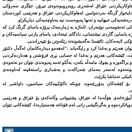
اوكاریكردنی‌ عێراق له‌شه‌ڕی‌ روبه‌ڕوبونه‌وه‌ی‌ تیرۆر، جێگری سەرۆکی
ادایخواز گرنگه‌ به‌رده‌وامبن له‌هاوكاریكردنی‌ عێراق و هه‌رێمی‌ كوردستان
ه‌شه‌یه‌كی‌ جیهانیه ‌و ته‌نها په‌یوه‌ست نیه‌ به‌ناوچه‌یه‌كی‌ دیاریكراو.
ۆكی‌ ئه‌نجومه‌نی‌ نوێنه‌ران، ئاماژه‌ به‌ ژمارەیەک پرۆژه‌ یاسای‌ گرنگ كرد كه‌
یاسایی‌ گاردی‌ نیشتمانی‌، دادگای‌ ئیتحادی‌، یاسای‌ پارتی‌ سیاسیه‌كان ‌و
ی‌ لایه‌نه‌كان، تائێستا نه‌گه‌یشونه‌ته‌ رێكه‌وتن بۆ تێپه‌ڕاندنی‌.
ان هه‌رێم و به‌غدا كرد و رایگه‌یاند :"له‌هه‌مو دیداره‌كانمان له‌گه‌ڵ دكتۆر
رێت، كێشه‌كانی‌ هه‌رێم و به‌غدا له ‌حسابی‌ بڕی‌ فرۆشتن و هه‌نارده‌كردنی‌
و براگه‌وره‌ و بچوك مامه‌ڵه‌ بكه‌ن، به‌ڵكو ئه‌مه‌ په‌یوه‌ندی‌ نێوان دو نه‌ته‌وه‌ی‌
ه‌وه‌ له‌سه‌ر بنه‌مای‌ شه‌راكه‌ت و به‌شداری‌ راسته‌قینه‌ له‌ناوه‌ندی‌
اتیكی‌ ته‌ماشا بكرێت.
ۆ كێشه‌كان بدۆزرێته‌وه‌، چونكه‌ ناكۆكییه‌كان سیاسین، داواشی‌ له‌
ت.
ڵیۆزخانه‌ی‌ هۆڵەندا له‌ عێراق، پشتیوانی‌ وڵاته‌كه‌ی‌ بۆ عێراق و هه‌رێمی‌
پاتكرده‌وه ‌و به‌گرنگیشی‌ زانی‌ له‌م قۆناغه‌ هه‌ستیاره‌دا، كێشه‌كانی‌ نێوان