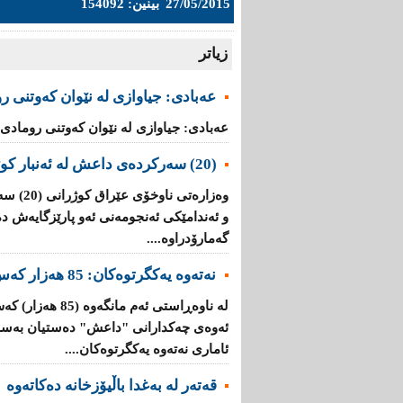
27/05/2015
بینین: 154092
زیاتر
عه‌بادی: جیاوازی له‌ نێوان کەوتنی ر
عه‌بادی: جیاوازی له‌ نێوان کەوتنی رومادی و
(20) سه‌ركرده‌ی داعش لە ئەنبار کوژران
وه‌زاره‌
و ئه‌ندامێكی ئه‌نجومه‌نی ئەو پارێزگایەش 
گه‌مارۆدراوه‌....
نەتەوە یەكگرتوەكان: 85 هەزار كەس لە رومادی هەڵاتون
لە ناوەڕاستی ئەم 
ئەوەی چەكدارانی "داعش" دەستیان بەسەر
ئاماری نەتەوە یەكگرتوەكان....
قەتەر لە بەغدا باڵیۆزخانە دەكاتەوە