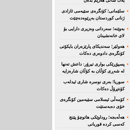
یەک ساڵی هەرێم بدەن''
سلێمانی؛ كۆنگرەی سێیەمی ئازادی
ژنانی كوردستان بەڕێوەدەچێت
بەوێنە؛ سەردانی وەزیری دارایی بۆ
لای خانەنشینان
هەولێر؛ سەندیكای پارێزەران بایكۆتی
كۆنگرەی دادوەری دەكات
پسپۆڕێكی بواری تیرۆر: داعش تەنها
لە شەڕی كۆڵان بە كۆڵان شارەزایە
سوریا؛ بەری نوسرە شاری ئیدلەب
كۆنتڕۆڵ دەكات
كۆمەڵی ئیسلامی سێیەمین كۆنگرەی
خۆی دەبەستێت
هەڵەبجە؛ روداوێکی هاتوچۆ پێنج
کەسی کردە قوربانی