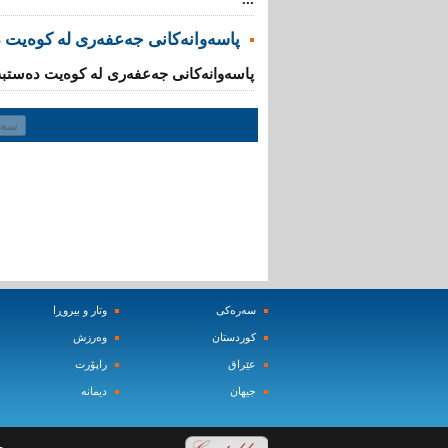
پاسەوانەکانی جەعفەری لە کوەیت 
پاسەوانەکانی جەعفەری لە کوەیت دەستبە
سه‌ره‌کی
وتار و بیروڕا
کوردستان
وه‌رزش‌
عێراق
راپۆرت
جیهان
دیمانه‌