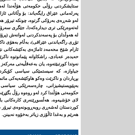
ستایشكردنی‌ رۆڵی‌ حكومه‌تی‌ هۆڵەندا له‌ه
پەرلەمانی عێراق رایگه‌یاند: بۆ وڵاتانی‌ ئاز
له‌و شه‌ڕه‌ی‌ به‌رۆكی‌ گرتوه‌، چونكه‌ تیرۆر هه‌ر
له‌ته‌وه‌رێكی‌ تری‌ دیداره‌كه‌دا، جێگری‌ سه‌ر
لە هەوڵدان بۆ پەسەندکردنی لەوانەش (پرۆژه‌ 
تۆڕی‌ راگه‌یاندنی‌ عێراقی‌)، بەڵام به‌هۆی‌ ناكۆك
ئارام شێخ محەمه‌د ئاماژه‌ی‌ به‌كێشه‌كانی‌ نێو
حه‌یده‌ر عه‌بادی‌، راشكاوانه‌ پێمانوتوه ناك
نه‌وتدا كورتبێته‌وه‌، یان به‌عه‌قڵیه‌تی‌ مه‌ركه‌ز 
جیاوازه‌، كه‌ سیستمێكی‌ سیاسی‌ كۆیكردونه‌ت
بڕیاردان و ناكرێت وه‌كو هاوكێشه‌یه‌كی‌ ماتم
بەپێویستیشیزانی، چاره‌سه‌رێكی‌ سیاسی‌ ب
حكومه‌تی‌ هۆڵندا كرد له‌و روه‌وه‌ رۆڵ بگێڕێ
لای‌ خۆشیه‌وه‌، هه‌ڵسوڕێنه‌ری‌ كاره‌كانی‌ با
كوردستان له‌شه‌ڕی‌ روبه‌ڕوبونه‌وه‌ی‌ تیرۆر دو
هه‌رێم و به‌غدا ئاڵۆزی‌ زیاتر به‌خۆوه‌ نه‌بینن.