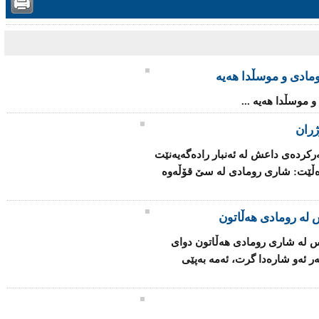
ومادی و موسڵدا هه‌یه‌
 موسڵدا هه‌یه‌ ...
تی ناوخۆی عێراق كوژرانی (20) سه‌ركرده‌ی داعش لە ئه‌نبار رادەگەیەنێت
دەڵێت: شاری رومادی لە سێ قۆڵه‌وه‌
مانگەوە (85 هەزار) كەس لە شاری رومادی هەڵاتون دوای
 ئەو شارەدا گرت، ئەمە بەپێی