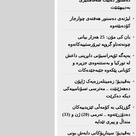
دەستور دەبێت سەقامگیری
بەدیبهێنێت
لیژنەی دەستور هەفتەی چوارجار
كۆدەبێتەوە
بان كی مۆن: 25 هەزار بیانی
چونەتەناو گروپە تیرۆرستییەكانەوە
یەپەگە ئۆپەراسیۆنی دابڕینی داعش
لە تورکیا و بەستنەوەی جزیرە و
کۆبانی پێکەوە جێبەجێدەکات
بەڤیدیۆ؛ زەمینلەرزەیەک ژاپۆن
دەهەژێنێت .. مەترسی تسۆنامییەکی
دیکە دەکرێت
گۆڕێکی بە کۆمەڵی ئێزیدییەکان
دەدۆزرێتەوە .. تەرمی (20) ژن و (33)
منداڵ و پیری تێدایە
بەڤیدیۆ؛ سیناریۆکانی دابەش بونی