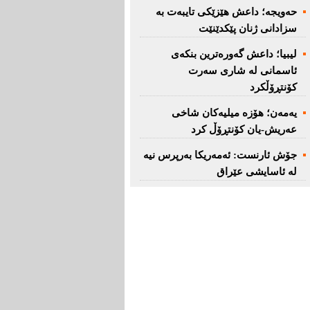
حەویجە؛ داعش هێزێكی تایبەت بە
سزادانی ژنان پێكدێنێت
لیبیا؛ داعش گەورەترین بنكەی
ئاسمانی لە شاری سەرت
کۆنتڕۆڵکرد
یەمەن؛ هۆزە میلیەكان شاخی
عەریش-یان كۆنتڕۆڵ كرد
جۆش ئارنست: ئەمەریكا بەرپرس نیە
لە ئاسایشی عێراق