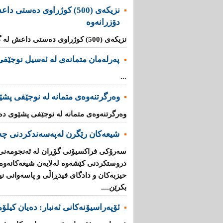
نزیکەى (500) کوژراوى دەست
دۆزرانەوە
نزیکەى (500) کوژراوى دەستى داعش لە گۆڕێکی بەکۆمەڵدا دۆزرانەوە ...
پەرلەمان متمانەی لە ئەسیل نوجێفی 
...
وەرگرتنەوەی متمانە لە نوجێفی پشێ
وەرگرتنەوەی متمانە لە نوجێفی پشێوی دەخ
شیعه‌كان رێگرن له‌په‌سه‌ندكردنی چه‌
سه‌رۆكی فراكسیۆنی گۆڕان له‌ ئه‌نجومه‌نی 
دروستكردنی كێشه‌وه‌ له‌لایه‌ن شیعه‌كانه‌وه
حیزبه‌كان و دادگای فیدڕاڵی و پاسه‌وانی نیش
بكرێن....
ئۆپه‌راسیۆنه‌‌كانی ئه‌نبار: ده‌یان كیلۆ