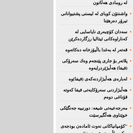
لە رومادی هەڵاتون
واشنتۆن كوبای لە لیستی پشتیوانانی
تیرۆر دەرهێنا
سەدان كۆچبەری نایاسایی لە
كەناراوەكانی ئیتالیا رزگاردەكرێن
قەتەر لە بەغدا باڵیۆزخانە دەكاتەوە
پلاتەر بۆ جاری پێنجەم وەك سەرۆكی
(فیفا) هەڵبژێردرایەوە
لەبارەی هەڵبژاردنەكەی (فیفا)وە
هەڵبژاردنی سەرۆكایەتی فیفا كەوتە
قۆناغی دوەم
مەرجەعیەتی شیعە: دورنییە جەنگێكی
خوێناوی هەڵگیرسێت
''کۆمپانیاکانی نەوت ئامادەن بودجەی