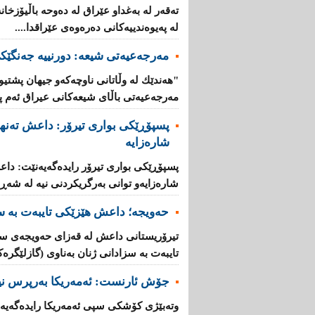
تەقەر لە بەغدا‌و عێراق لە دەوحە باڵیۆزخان
لە پەیوەندییەكانی دەرەوەی عێراقدا....
مەرجەعیەتی شیعە: دورنییە جەنگێك
"هەندێك لە وڵاتانی ناوچەكە‌و جیهان پشت
مەرجەعیەتی باڵای شیعەكانی عیراق ئەم پەی
پسپۆڕێكی بواری تیرۆر: داعش تەنها
شارەزایە
پسپۆڕێكی بواری تیرۆر رایدەگەیەنێت: داع
شارەزایە‌و توانی بەرگریكردنی نیە لە شەڕی
حەویجە؛ داعش هێزێكی تایبەت بە سز
تیرۆریستانی داعش لە قەزای حەویجەی سە
تایبەت بە سزادانی ژنان بەناوی (گازلێگرەك
جۆش ئارنست: ئەمەریكا بەرپرس نیە
وتەبێژی كۆشكی سپی ئەمەریكا رایدەگەیەنێ