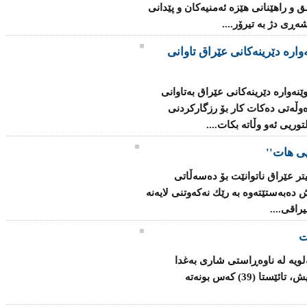
و راهێنانی هێزە ئەمنیەكان‌ و پێدانی
ەڕی دژ بە تیرۆر....
وارە دێرینەكانی عێراق تاوانی
نەوارە دێرینەكانی عێراق بەتاوانی
وڵەتی دەكات كار بۆ رزگاركردنی
ریی ئەو وڵاتە بكات....
ی هات''
تر عێراق ناتوانێت بۆ دەسەڵاتی
دەبەستێتەوە بە رێك نەكەوتنی لایەنە
اقی....
ت
ەلویە لە ناوەڕاستی شاری بەغدا
دەکاتە ئامانج و بەپێی ئامارە سەرەتاییەکانیش، تائێستا (39) کەس بونەتە