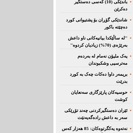
باندێکی (10) کەسى دەستگیر
دەکرێن
شاندێکى گۆڕان بۆ پشتیوانی کورد
دەچێتە باکور
''لە ساڵێکدا بیانیه‌كانی ناو داعش
بەرێژەى (70%) زیادیان کردوە''
یەک ملیۆن نەمام لە بەردەم
مەترسیی وشکبوندان
بریمه‌ر داوا دەکات چەک بە کورد
بدرێت
حوسیەکان پارێزگارى سەنعایان
کوشت
ئێران دەستگیرکردنى چه‌ند تۆڕێكی‌
سه‌ر به‌ داعش رادەگەیەنێت
نەتەوە یەكگرتوەكان: 85 هەزار كەس