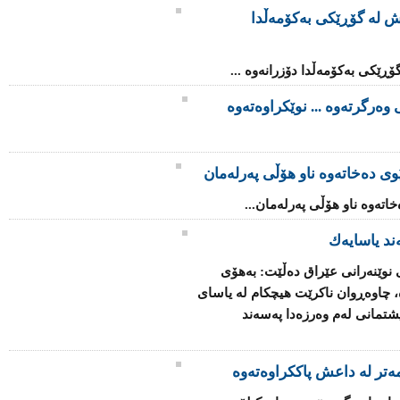
ى داعش لە گۆڕێکی بەکۆمەڵدا
وەرگرتەوە ... نوێکراوەتەوە
وی دەخاتەوە ناو هۆڵی پەرلەمان
اتەوە ناو هۆڵی پەرلەمان...
ند یاسایه‌ك
نوێنه‌رانی عێراق ده‌ڵێت: به‌هۆی
‌، چاوه‌ڕوان ناكرێت هیچكام له‌ یاسای
تمانی له‌م وه‌رزه‌دا په‌سه‌ند
مه‌تر له‌ داعش پاككراوه‌ته‌وه‌