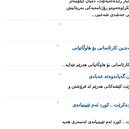
‌نبار رایدەگەیەنێت، ده‌یان كیلۆمه‌تر
وه‌ته‌وه‌و رۆژنامه‌یه‌كی به‌ریتانیش
نی حه‌شدی شه‌عبی...
دین کارئاسانی بۆ هاوڵاتیانی
رئاسانی بۆ هاوڵاتیانی هەرێم تێدایە...
 گەیاندوەتە عەبادی
ێت كێشه‌كانی‌ هه‌رێم له فرۆشتن و
کرێت .. کورد ئەم تێبینیانەى
.. کورد ئەم تێبینیانەى لەسەرى هەیە