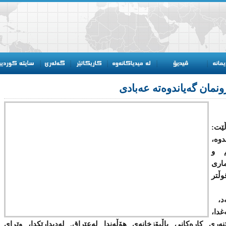
ونمان گەیاندوەتە عەبادی
ڵێت:
وه‌،
م و
اری‌
وڵتر
‌د،
غدا،
ی‌ كاره‌كانی‌ باڵیۆزخانه‌ی‌ هۆڵەندا له‌عێراق. له‌دیدارێكدا، وێڕای‌