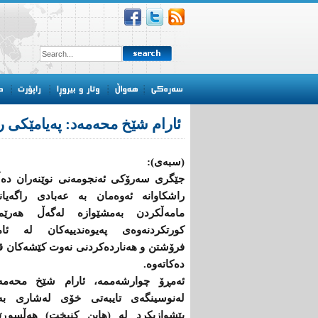
ئارام شێخ محەمەد: پەیامێکی ر
(سبەی):
جێگری‌ سه‌رۆكی‌ ئه‌نجومه‌نی‌ نوێنه‌ران ده‌
راشكاوانه‌ ئه‌وه‌مان به عه‌بادی‌ راگه‌یاند
مامه‌ڵكردن به‌مشێوازه‌ له‌گه‌ڵ هه‌رێ
كورتكردنه‌وه‌ی‌ په‌یوه‌ندییه‌كان له‌ ئام
فرۆشتن و هه‌نارده‌كردنی‌ نه‌وت كێشه‌كان ق
ده‌كاته‌وه‌.
ئەمڕۆ چوارشەممە، ئارام شێخ محه‌مه
له‌نوسینگه‌ی‌ تایبه‌تی‌ خۆی‌ له‌شاری‌ به‌
پێشوازیكرد له‌ (هاین كنیخت) هه‌ڵسوڕێنه‌ر