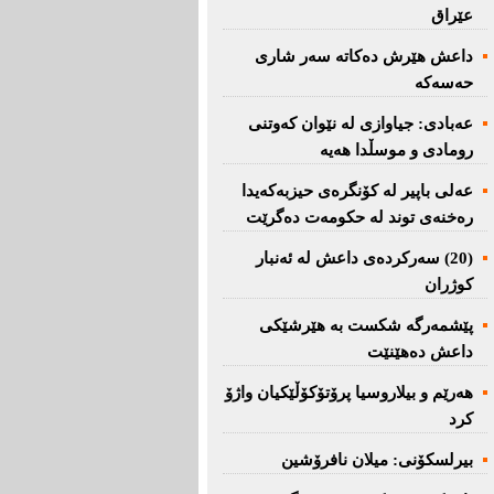
عێراق
داعش هێرش دەکاتە سەر شاری
حەسەکە
عه‌بادی: جیاوازی له‌ نێوان کەوتنی
رومادی و موسڵدا هه‌یه‌
عەلی باپیر لە کۆنگرەی حیزبەکەیدا
رەخنەی توند لە حکومەت دەگرێت
(20) سه‌ركرده‌ی داعش لە ئەنبار
کوژران
پێشمەرگە شكست بە هێرشێكی
داعش دەهێنێت
هەرێم و بیلاروسیا پرۆتۆکۆڵێکیان واژۆ
کرد
بیرلسكۆنی: میلان نافرۆشین