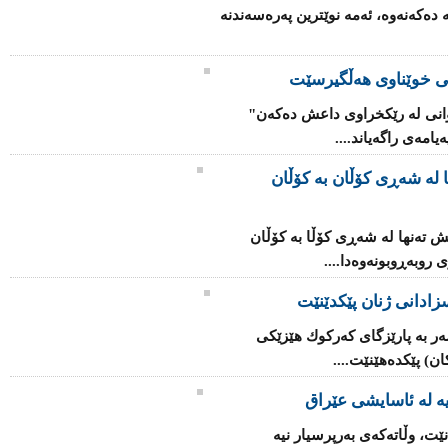
ە دەكەنەوە، ئەمە نوێترین پەرەسەندنە
ی خوێناوی هەڵگیرسێت
یوانی لە رێكخراوی داعش دەكەن"
امەی راگەیاند....
 لە شەڕی كۆڵان بە كۆڵان
ش تەنها لە شەڕی كۆڵا بە كۆڵان
 روبەڕوبونەوەدا....
ادانی ژنان پێكدێنێت
ر بە پارێزگای كەركوك هێزێكی
ان) پێكدەهێنێت....
 لە ئاسایشی عێراق
ت، وڵاتەكەی بەرپرسیار نیە