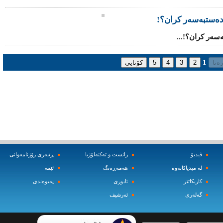
دەستبەسەر کران؟!
سەر کران؟!...
1
ڤیدیۆ
زانست و ته‌کنه‌لۆژیا
ڕێبه‌ری رۆژنامه‌وانی
له‌ میدیاکانه‌وه‌
هه‌مه‌ڕه‌نگ
ئێمه‌
کاریکاتێر
ئابوری
په‌یوه‌ندی
گه‌له‌ری
ئه‌رشیف