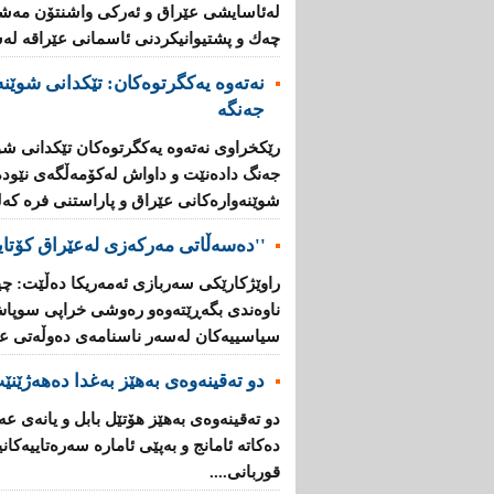
لەئاسایشی عێراق‌ و ئەركی واشنتۆن مەشق‌ 
چەك‌ و پشتیوانیكردنی ئاسمانی عێراقە لەش
نەتەوە یەکگرتوەکان: تێكدانی شوێنە
جەنگە
رێكخراوی نەتەوە یەكگرتوەكان تێكدانی شوێ
جەنگ دادەنێت‌ و داواش لەكۆمەڵگەی نێودە
شوێنەوارەكانی عێراق و پاراستنی فرە كەلتو
''دەسەڵاتی مەركەزی لەعێراق كۆتای
راوێژكارێكی سەربازی ئەمەریكا دەڵێت: چی
ناوەندی بگەڕێتەوەو رەوشی خراپی سوپاش 
سیاسییەكان لەسەر ناسنامەی دەوڵەتی عیر
دو تەقینەوەی بەهێز بەغدا دەهەژێنێ
دو تەقینەوەی بەهێز هۆتێل بابل و یانەی ع
قوربانی....