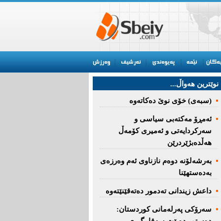
نوێترین هه‌واڵ...
(سبەى) خۆى نوێ دەکاتەوە
ئه‌مڕۆ مه‌كته‌بی‌ سیاسی‌ و
سه‌ركردایه‌تی‌ و ئه‌میری‌ كۆمه‌ڵ
هەڵدەبژێردرێن
به‌رشه‌لۆنه‌ دوه‌م نازناوی ئه‌م وه‌رزه‌ی
به‌ده‌ستهێنا
داعش زیندانی تەدمور دەتەقێنێتەوە
سەرۆكی پەرلەمانی كوردستان: