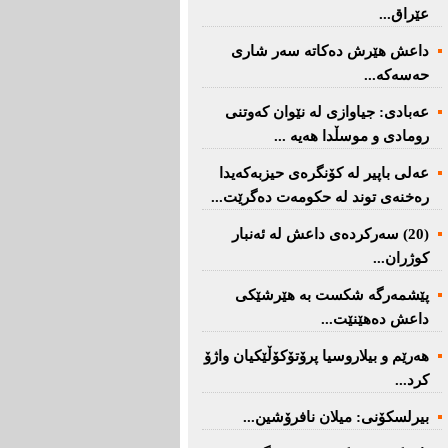
عێراق...
داعش هێرش دەکاتە سەر شاری
حەسەکە...
عه‌بادی: جیاوازی له‌ نێوان کەوتنی
رومادی و موسڵدا هه‌یه‌ ...
عەلی باپیر لە کۆنگرەی حیزبەکەیدا
رەخنەی توند لە حکومەت دەگرێت...
(20) سه‌ركرده‌ی داعش لە ئەنبار
کوژران...
پێشمەرگە شكست بە هێرشێكی
داعش دەهێنێت...
هەرێم و بیلاروسیا پرۆتۆکۆڵێکیان واژۆ
کرد...
بیرلسكۆنی: میلان نافرۆشین...