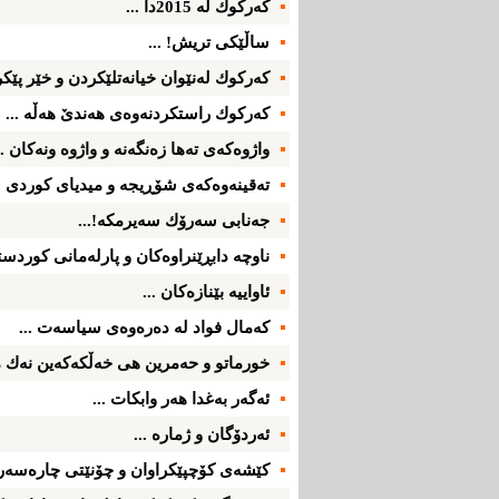
كه‌ركوك له‌ 2015دا ...
ساڵێكی‌ تریش! ...
كه‌ركوك له‌نێوان خیانه‌تلێكردن و خێر پێكرد
كه‌ركوك راستكردنه‌وه‌ی‌ هه‌ندێ‌ هه‌ڵه‌ ...
واژوه‌كه‌ی ته‌ها زه‌نگه‌نه‌ و واژوه‌ ونه‌كان ..
ته‌قینه‌وه‌كه‌ی‌ شۆڕیجه ‌و میدیای‌ كوردی‌ ..
جه‌نابی سه‌رۆك سه‌یرمكه‌!...
ناوچه‌ دابڕێنراوه‌كان و پارله‌مانی‌ كوردست
ئاواییه‌ بێنازه‌كان ...
كه‌مال فواد له‌ ده‌ره‌وه‌ی‌ سیاسه‌ت ...
خورماتو و حه‌مرین هی‌ خه‌ڵكه‌كه‌ین نه‌ك م
ئه‌گه‌ر به‌غدا هه‌ر وابكات ...
ئه‌ردۆگان و ژماره‌ ...
كێشه‌ی‌ كۆچپێكراوان و چۆنێتی‌ چاره‌سه‌ر 