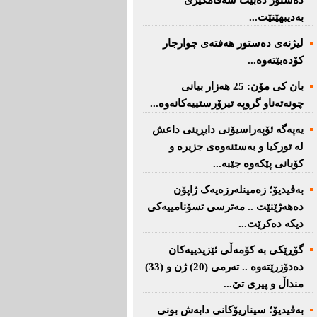
دەستور دەبێت سەقامگیری
بەدیبهێنێت...
لیژنەی دەستور هەفتەی چوارجار
كۆدەبێتەوە...
بان كی مۆن: 25 هەزار بیانی
چونەتەناو گروپە تیرۆرستییەكانەوە...
یەپەگە ئۆپەراسیۆنی دابڕینی داعش
لە تورکیا و بەستنەوەی جزیرە و
کۆبانی پێکەوە جێبە...
بەڤیدیۆ؛ زەمینلەرزەیەک ژاپۆن
دەهەژێنێت .. مەترسی تسۆنامییەکی
دیکە دەکرێت...
گۆڕێکی بە کۆمەڵی ئێزیدییەکان
دەدۆزرێتەوە .. تەرمی (20) ژن و (33)
منداڵ و پیری تێ...
بەڤیدیۆ؛ سیناریۆکانی دابەش بونی