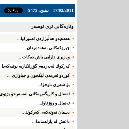
17/02/2011
بینین: 9475
وتاره‌کانی تری نوسه‌ر
هەدەپەو هه‌ڵبژاردن‌ لەتوركیا...
چیرۆكه‌كانی‌ به‌هه‌ده‌ردان...
وه‌زیری‌ دارایی‌ باش ده‌كات ...
كه‌ركوك له‌به‌رده‌م گۆڕانكاریه‌ نوێیه‌كه‌دا ..
كوردو ئه‌رمه‌ن لێكچون و جیاوازی ...
بۆ شه‌ڕی‌ ناوخۆ!...
ئه‌نفال و كاریگه‌ریه‌كانی‌ له‌سه‌رخۆ بژێوی‌
ئه‌نفال و رۆژئاوا...
دیسان نه‌وته‌كه‌ی كه‌ركوك ...
داعش له‌ پارله‌ماندا...