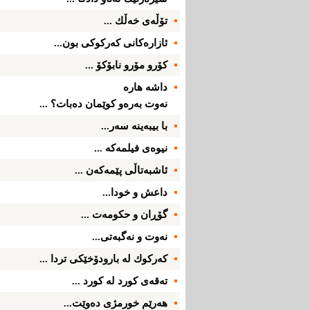
تۆڵه‌ی‌ خه‌ڵك ...
ئازاره‌كانی‌ كه‌ركوكی‌ بون...
كۆرو مۆرو نابۆكۆ ...
داشه‌ هاره‌
نه‌وت به‌ره‌و كوێمان ده‌بات؟ ...
با بیبه‌ینه‌ سه‌ر...
نیوه‌ی‌ فیلمه‌كه‌ ...
ئاشبه‌تاڵی‌ پێمه‌كه‌ن ...
داعش و خودا...
گۆڕان و حكو‌مه‌ت ...
نه‌وت و نه‌گبه‌تی‌...
كه‌ركوك له‌ بارودۆخێكی‌ تردا ...
ته‌قه‌ی‌ كورد له‌ كورد ...
هه‌رێم خورمژی‌ ده‌وێت...