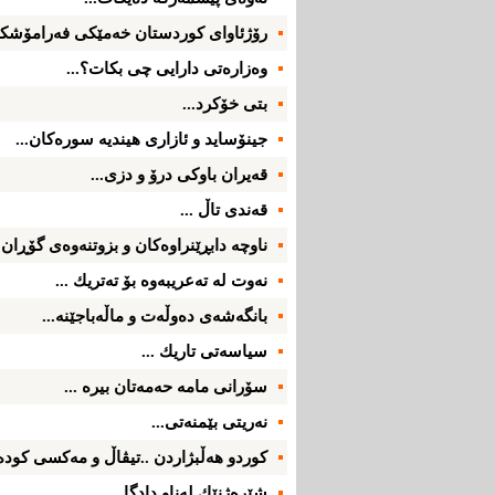
رۆژئاوای‌ كوردستان خه‌مێكی‌ فه‌رامۆشكرا
وه‌زاره‌تی‌ دارایی‌ چی‌ بكات؟...
بتی‌ خۆكرد...
جینۆساید و ئازاری‌ هیندیه‌ سوره‌كان...
قه‌یران باوكی‌ درۆ و دزی‌...
قه‌ندی‌ تاڵ ...
ناوچه‌ دابڕێنراوه‌كان و بزوتنه‌وه‌ی‌ گۆڕان .
نه‌وت له‌ ته‌عریبه‌وه‌ بۆ ته‌تریك ...
بانگه‌شه‌ی‌ ده‌وڵه‌ت و ماڵه‌باجێنه‌...
سیاسه‌تی‌ تاریك ...
سۆرانی‌ مامه‌ حه‌مه‌تان بیره‌ ...
نه‌ریتی‌ بێمنه‌تی‌...
كوردو هه‌ڵبژاردن ..تیڤاڵ و مه‌كسی‌ كوده‌ر
شێره‌ژنێك له‌ناو دادگا ...