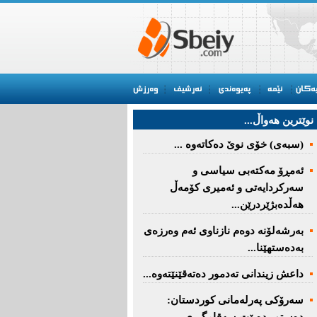
نوێترین هه‌واڵ...
(سبەى) خۆى نوێ دەکاتەوە ...
ئه‌مڕۆ مه‌كته‌بی‌ سیاسی‌ و
سه‌ركردایه‌تی‌ و ئه‌میری‌ كۆمه‌ڵ
هەڵدەبژێردرێن...
به‌رشه‌لۆنه‌ دوه‌م نازناوی ئه‌م وه‌رزه‌ی
به‌ده‌ستهێنا...
داعش زیندانی تەدمور دەتەقێنێتەوە...
سەرۆكی پەرلەمانی كوردستان: