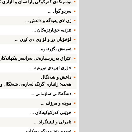
نوسینگه‌ی‌ كه‌ركوكی‌ پارله‌مان و ئازاری‌ ك
به‌ردو گوڵ ...
ژن لای‌ یه‌په‌گه‌ و داعش ...
ئێزدیه‌ خۆپارێزه‌كان ...
لۆخۆیان دڕ و لۆ وی‌ دی‌ كڕن ...
ئه‌مه‌ش بگێڕنه‌وه‌...
عێراق به‌رپرسیاره‌تی‌ به‌رانبه‌ر پێكهاته‌كان؛
خۆری‌ ئێزیدی‌ توڕه‌یه‌ ...
داعش و شه‌نگال
هه‌ندێ‌ زانیاری‌ گرنگ له‌باره‌ی‌ شه‌نگال و ئێ
ده‌نگه‌كانی‌ سلێمانی‌ ...
موچه‌ و مرۆڤ ...
خوێنی‌ كه‌ركوكیه‌كان ...
ئامرلی‌ و لینینگراد ...
ئه‌وه‌ی‌ پێشمه‌رگه‌ ده‌یكات...