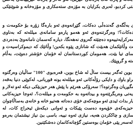
كردبو، له‌بری‌ بكرایان به‌ مۆزه‌ی‌ سته‌مكاری‌ ‌و مۆزه‌خانه‌ ‌و شوێنێكی‌
به‌ڵگه‌ی‌ گه‌نده‌ڵی‌ ده‌كات، گێڕانه‌وه‌ی‌ ئه‌و باره‌گا زۆره‌ بۆ حكومه‌ت ‌و
ده‌كات؟! وه‌رگرتنه‌وه‌ی‌ ئه‌و هه‌مو پاره‌‌و سامانه‌ی‌ میلله‌ته‌ كه‌ به‌ناوی‌
ه‌ركرایه‌تییه‌وه‌ ده‌چێته‌ گه‌روی‌ نه‌هه‌نگا، دیاره‌ كه‌سمان نامانه‌وێ‌ به‌ده‌ردی‌
 وڵاتێكمان هه‌بێت كه‌ شانازی‌ پێوه‌ بكه‌ین! وڵاتێك كه‌ دیموكراسیه‌ت ‌و
و یاسای تیا بێت، هه‌مومان كوردستانمان له‌ خۆمان خۆشتر ده‌وێت، به‌ڵام
ه‌ ‌و گروپێك.
به‌شێكی‌ زۆر له‌وانه‌ی‌ پێمان ده‌ڵێن له‌ شاخ بوین ئه‌گه‌ر بیست ساڵ له‌ شاخ بوبن، قه‌ره‌بوی‌ "100" ساڵیان وه‌رگتوه‌
باوك ‌و دایكی‌ رۆڵه‌كانی‌ ئه‌و میلله‌ته‌ بونه‌ قوربانی‌، له‌كوێی‌ دنیا به‌قه‌د
 وه‌گرتوه‌؟! سه‌رۆكی‌ هه‌رێم با پێش هه‌ر حیزبێكی‌ دیكه‌ ئه‌و ته‌لار ‌و
یه‌تی‌ وه‌ربگرێته‌وه‌ ‌و بیداته‌وه‌ به‌ حكومه‌ت ‌و میلله‌ت؟، ئه‌وجا حیزبه‌كانی‌
 بدات ئیدی‌ ئه‌و موچه‌كه‌ی‌ خۆی‌ ده‌داته‌ هه‌تیو خانه‌ ‌و خانه‌ی‌ به‌ساڵاچوان
 حیزبه‌كه‌ی‌ خۆیه‌وه‌ ده‌ست پێبكات ‌و ئه‌وانی‌ دیكه‌ش ئیحراج كات، له‌
زی‌ ‌و چاككردن هه‌یه‌، نیازی‌ ئه‌وه‌ نییه‌، باسی‌ بێ‌ نیاز نیشتمان به‌ره‌و
له‌سه‌ر پێی‌ خۆمان بوه‌ستین گۆچانه‌كانمان ده‌شكێنین.