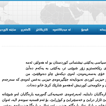
‌ سیاسی‌ یه‌كێتی‌ نیشتمانی‌ كوردستان بو له‌ هه‌ولێر، ئه‌مه‌
‌ رێكخستن‌و زۆر شوێنی‌ تر، یه‌كێتی‌ به‌ یه‌كه‌م ده‌ڵێ‌
‌ خۆی‌ به‌سه‌ریه‌وه‌ن، له‌وی‌ دیكه‌ش چاو ده‌نوقێنێ، من
حیزبی كوردی‌ نه‌بونایه‌ته‌ جێگیره‌وه‌ی‌ حیزبی‌ به‌عس له‌وه‌ی‌ كه‌ سه‌رجه‌م
‌وان ‌و حكومه‌تی‌ كوردیش له‌هه‌مو شارێك كرێ‌ خانو ده‌دات.
ره‌گایان دابنایه‌، له‌به‌رئه‌وه‌ی‌ عه‌یبه‌یه‌كی‌ گه‌وره‌یه‌ باره‌گایان له‌و شوێنانه‌
ێ‌ ئازار درابێ‌ ‌و خه‌سێنرابێ‌ ‌و كوژرابێ‌، بۆ ئه‌م قسه‌یه‌ نمونه‌م لایه‌، ئه‌وان
خانه‌ ‌و پارك نه‌ك باره‌گای‌ حیزبی‌، ئه‌و ته‌لار ‌و باره‌گا حیزبییانه‌ی‌ به‌عس