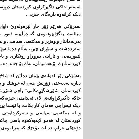
له‌سه‌ر خاكی‌ داگیركراوی‌ كوردستان دروستی‌ 
دیكه‌ كرانه‌وه‌ باره‌گای‌ حیزبی‌.
سه‌رۆكی‌ هه‌رێم زۆر جار لێره‌وله‌وێ‌ داوای‌ 
میلله‌ت به‌گژاچونه‌وه‌ی‌ گه‌نده‌ڵییه‌، ئه‌وه‌ 
په‌رله‌مانتار ‌و وه‌زیر ‌و مه‌كته‌بی‌ سیاسی‌ ‌و س
سه‌رده‌شت ‌و سۆران چین، به‌ڵام ده‌مانه‌وێت
لێبورده‌یی‌ ‌و ئازادی‌ بیروڕاو رونكاری‌ ‌
كوردستانێك بۆ هه‌مومان، نه‌ك بۆ چه‌ند ده‌ست
دیاره‌ به‌دبه‌ختی‌ زۆریش هه‌ن له‌ خوشك ‌و براو 
كوردستان شۆڕشگێڕٍه‌كانی‌" باجی‌ شۆڕشگیڕیان
خاكه‌ داگیركراوانه‌ی‌ لای‌ ئه‌ندامنی‌ حیزبه‌كه‌
دیكه‌ ئیحراجی‌ هه‌مان كار بكات، با ئێستا بڕیار
‌و له‌ مه‌كته‌بی‌ سیاسی‌ ‌و سه‌ركردایه‌تی‌
كوردستان له‌ هه‌مو لایه‌یه‌كه‌وه‌ باسی‌ چاكسا
دۆخێكی‌ خراپ ده‌بات دۆخێك كه‌ به‌رله‌وه‌ی‌ 