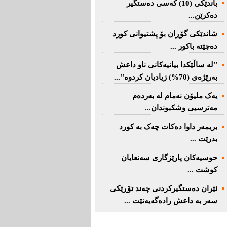
باندێکی (10) کەسى دەستگیر
دەکرێن...
شاندێکى گۆڕان بۆ پشتیوانی کورد
دەچێتە باکور ...
''لە ساڵێکدا بیانیه‌كانی ناو داعش
بەرێژەى (70%) زیادیان کردوە''...
یەک ملیۆن نەمام لە بەردەم
مەترسیی وشکبوندان...
بریمه‌ر داوا دەکات چەک بە کورد
بدرێت ...
حوسیەکان پارێزگارى سەنعایان
کوشت ...
ئێران دەستگیرکردنى چه‌ند تۆڕێكی‌
سه‌ر به‌ داعش رادەگەیەنێت ...