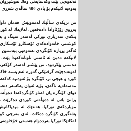
نه‌ته‌وه‌یی‌ بێت وكه‌سایه‌تی‌ وه‌ك نه‌وشیروان 
به‌وه‌یه‌ لانیكه‌م بۆ یادی‌ 500 ساڵه‌ی‌ شه‌ڕی‌ چاڵدێران له‌ 2014 ببه‌سترێت.
من نزیكه‌ی‌ ساڵێك له‌مه‌وپێش هه‌مان داوام ك
به‌ڕوی‌ رۆژئاوادا داده‌خه‌ین، له‌لایه‌ك له‌ 
بنكه‌ی‌ سه‌ربازی‌ توركی‌ له‌سه‌ر سینگ و به
كوشتنی‌ خانه‌واده‌كه‌ی‌ ئۆسكارو ئۆسكاری‌ زا
ئه‌گه‌ر بڕیاره‌ كۆنگره‌ی‌ نه‌ته‌وه‌یی‌ ببه‌ستین
لانیكه‌م ده‌بێ‌ له‌ ئاستی‌ ناونانه‌كه‌یدا بێت،
ده‌ستی‌ پێكردوه‌، من پێشتر له‌سه‌ر كۆكه‌ره‌وه
له‌وه‌ده‌چێت گرفتێكی‌ گه‌وره‌ له‌م بسته‌ خاكه‌
كورد و هیچی‌ تر، كۆنگره‌ بۆ ئه‌وه‌نیه‌ كه‌كه‌سی
مه‌سه‌له‌یه‌ ناگه‌ن، بۆیه‌ ئه‌وان یه‌كسه‌ر ده
دوای‌ كۆنگره‌ یان له‌ناو كۆنگره‌كه‌دا ده‌وڵه‌ت
بزانێ‌ باس له‌ ده‌وڵه‌تی‌ كوردی‌ ده‌كرێت 
موباره‌كه‌ی‌ توركیا، هه‌ندێك له‌ میدیاكانیش 
پشتگیری‌ كۆنگره‌ ده‌كات، ئه‌ی‌ مه‌رجی‌ كورد
له‌كاتێكا توركیا به‌رده‌وام هه‌ستی‌ خۆخاوه‌نی‌