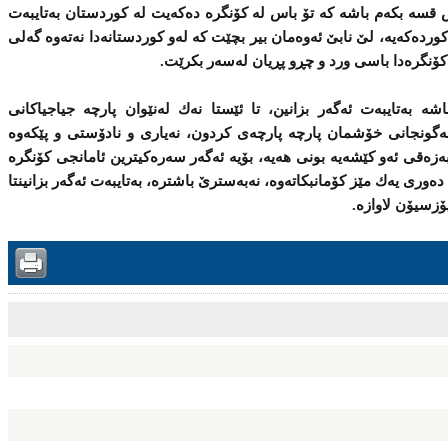
ش قسه‌ بكه‌م باشه‌ كه‌ تۆ باس له‌ كۆنگره‌ ده‌كه‌یت له‌ كوردستان به‌تایبه‌ت
كورده‌كه‌یه‌، لێ‌ نابێ‌ ئه‌وه‌مان بیر بچێت كه‌ له‌و كوردستانه‌دا نه‌ته‌وه‌ گه‌لی‌
‌ كۆنگره‌دا باسی‌ ورد و چڕو پڕیان له‌سه‌ر بكرێت.
ه‌ به‌تایبه‌ت ئه‌گه‌ر بزانین، تا ئێستا نه‌ك له‌نێوان پارچه‌ جیاجیاكانی‌
نه‌گونجانی‌ خۆشمان پارچه‌ پارچه‌ی‌ كردون، نه‌یاری‌ و نادۆستی‌ و پێكه‌وه‌
‌زه‌قی‌ ئه‌و كێشه‌یه‌ بونی‌ هه‌یه‌، بۆیه‌ ئه‌گه‌ر سه‌ره‌كیترین ئامانجی‌ كۆنگره‌
‌ ده‌وری‌ یه‌ك مێز كۆمانبكاته‌وه،‌ نه‌به‌سترێ‌ باشتره‌، به‌تایبه‌ت ئه‌گه‌ر بزانینتا
پۆزسیۆن لاوازه‌.