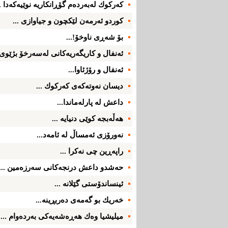
كه‌ركوك له‌به‌رده‌م گۆڕانكاریه‌ نوێیه‌كه‌دا ..
كوردو ئه‌رمه‌ن لێكچون و جیاوازی ...
بۆ شه‌ڕی‌ ناوخۆ!...
ئه‌نفال و كاریگه‌ریه‌كانی‌ له‌سه‌رخۆ بژێوی‌
ئه‌نفال و رۆژئاوا...
دیسان نه‌وته‌كه‌ی كه‌ركوك ...
داعش له‌ پارله‌ماندا...
هه‌ڵه‌بجه‌ كوێی دنیایه‌ ...
نه‌ورۆزی ئه‌مساڵ له‌ ئامه‌د...
راپه‌ڕین چی‌ نه‌كرا ...
حه‌شدو داعش درنجه‌كانی سه‌رزه‌مین ...
ئینساندۆستی گێلانه‌ ...
خه‌ریك بو گه‌مه‌ی ده‌ربڕینه‌...
میلیشیا وه‌ك هه‌ڕه‌شه‌یه‌كی به‌رده‌وام ...