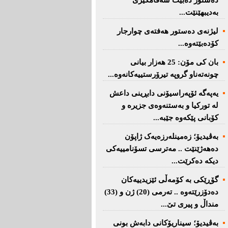
دەستور دەبێت سەقامگیری
بەدیبهێنێت...
لیژنەی دەستور هەفتەی چوارجار
كۆدەبێتەوە...
بان كی مۆن: 25 هەزار بیانی
چونەتەناو گروپە تیرۆرستییەكانەوە...
یەپەگە ئۆپەراسیۆنی دابڕینی داعش
لە تورکیا و بەستنەوەی جزیرە و
کۆبانی پێکەوە جێبە...
بەڤیدیۆ؛ زەمینلەرزەیەک ژاپۆن
دەهەژێنێت .. مەترسی تسۆنامییەکی
دیکە دەکرێت...
گۆڕێکی بە کۆمەڵی ئێزیدییەکان
دەدۆزرێتەوە .. تەرمی (20) ژن و (33)
منداڵ و پیری تێ...
بەڤیدیۆ؛ سیناریۆکانی دابەش بونی