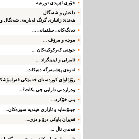
خۆری‌ ئێزیدی‌ توڕه‌یه‌ ...
داعش و شه‌نگال
هه‌ندێ‌ زانیاری‌ گرنگ له‌باره‌ی‌ شه‌نگال و ئێ
ده‌نگه‌كانی‌ سلێمانی‌ ...
موچه‌ و مرۆڤ ...
خوێنی‌ كه‌ركوكیه‌كان ...
ئامرلی‌ و لینینگراد ...
ئه‌وه‌ی‌ پێشمه‌رگه‌ ده‌یكات...
رۆژئاوای‌ كوردستان خه‌مێكی‌ فه‌رامۆشكرا
وه‌زاره‌تی‌ دارایی‌ چی‌ بكات؟...
بتی‌ خۆكرد...
جینۆساید و ئازاری‌ هیندیه‌ سوره‌كان...
قه‌یران باوكی‌ درۆ و دزی‌...
قه‌ندی‌ تاڵ ...