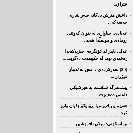
عێراق...
داعش هێرش دەکاتە سەر شاری
حەسەکە...
عه‌بادی: جیاوازی له‌ نێوان کەوتنی
رومادی و موسڵدا هه‌یه‌ ...
عەلی باپیر لە کۆنگرەی حیزبەکەیدا
رەخنەی توند لە حکومەت دەگرێت...
(20) سه‌ركرده‌ی داعش لە ئەنبار
کوژران...
پێشمەرگە شكست بە هێرشێكی
داعش دەهێنێت...
هەرێم و بیلاروسیا پرۆتۆکۆڵێکیان واژۆ
کرد...
بیرلسكۆنی: میلان نافرۆشین...