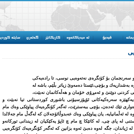
ی‌
ه‌رنجمان بۆ كۆنگره‌ی‌ نه‌ته‌وه‌یی‌ نوسی‌، تا راده‌یه‌كی‌
 به‌شداریه‌ك و بۆچی‌،ئێستا ده‌مه‌وێ‌ زیاتر بڵێم، باشه‌ له‌
دگایی‌ كردنی‌ دوێنێ‌ و ئه‌مڕۆی‌ خۆمان و هه‌ڵه‌كانمان نه‌بێت،
یه‌كهێزه‌ سه‌ره‌كیه‌كانی‌ ئۆپۆزسیۆنی‌ باشوری‌ كوردستانی‌ تیا نه‌بێت و
‌واری‌ تێك ئه‌ده‌ن، بۆچی‌ ببه‌سترێت، ئه‌گه‌ر كۆنگره‌یه‌ك پیاوێكی‌ وه‌ك مام
ه‌ له‌ ئه‌ڵمانیایه‌، یان پیاوێكی‌ وه‌ك عه‌بدوڵائۆجەلان كه‌ له‌گه‌ڵ مام جه‌لالدا
تنی‌ له‌ پای‌ چی‌، له‌ كاتێكا چ مام چ ئاپۆ یه‌كێكیان له‌ زیندانی‌ توركانه‌و
ه‌ ژیاندان، جگه‌ له‌وه‌ ده‌بێ‌ ئه‌وه‌ بزانین كه‌ ئه‌گه‌ر كۆنگره‌یه‌ك كۆنگره‌یی‌