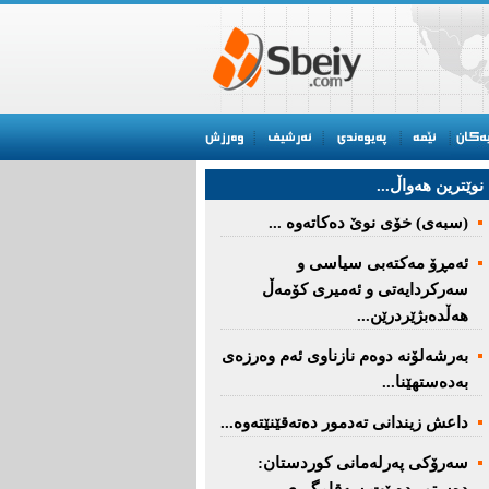
نوێترین هه‌واڵ...
(سبەى) خۆى نوێ دەکاتەوە ...
ئه‌مڕۆ مه‌كته‌بی‌ سیاسی‌ و
سه‌ركردایه‌تی‌ و ئه‌میری‌ كۆمه‌ڵ
هەڵدەبژێردرێن...
به‌رشه‌لۆنه‌ دوه‌م نازناوی ئه‌م وه‌رزه‌ی
به‌ده‌ستهێنا...
داعش زیندانی تەدمور دەتەقێنێتەوە...
سەرۆكی پەرلەمانی كوردستان: