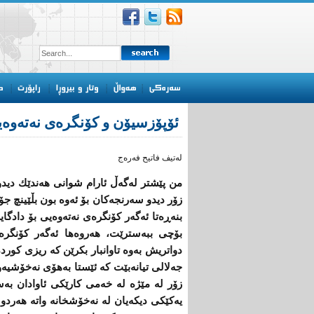
ئۆپۆزسیۆن و كۆنگره‌ی‌ نه‌ته‌وه‌ی
له‌تیف فاتیح فه‌ره‌ج
من پێشتر له‌گه‌ڵ ئارام شوانی‌ هه‌ندێك دیدو س
زۆر دیدو سه‌رنجه‌كان بۆ ئه‌وه‌ بون بڵێینچ جۆه‌
بنه‌ڕه‌تا ئه‌گه‌ر كۆنگره‌ی‌ نه‌ته‌وه‌یی‌ بۆ دا
بۆچی‌ ببه‌سترێت، هه‌روه‌ها ئه‌گه‌ر كۆنگره‌
دواتریش به‌وه‌ تاوانبار بكرێن كه‌ ریزی‌ كورده
جه‌لالی‌ تیانه‌بێت كه‌ ئێستا به‌هۆی‌ نه‌خۆشیه‌و
زۆر له‌ مێژه‌ له‌ خه‌می‌ كارێكی‌ ئاوادان به‌س
یه‌كێكی‌ دیكه‌یان له‌ نه‌خۆشخانه‌ واته‌ هه‌ردو ل