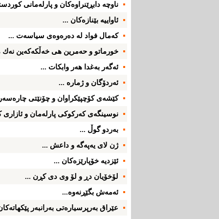
ناوچه‌ دابڕێنراوه‌كان و پارله‌مانی‌ كوردست
ئاواییه‌ بێنازه‌كان ...
كه‌مال فواد له‌ ده‌ره‌وه‌ی‌ سیاسه‌ت ...
خورماتو و حه‌مرین هی‌ خه‌ڵكه‌كه‌ین نه‌ك م
ئه‌گه‌ر به‌غدا هه‌ر وابكات ...
ئه‌ردۆگان و ژماره‌ ...
كێشه‌ی‌ كۆچپێكراوان و چۆنێتی‌ چاره‌سه‌ر 
نوسینگه‌ی‌ كه‌ركوكی‌ پارله‌مان و ئازاری‌ ك
به‌ردو گوڵ ...
ژن لای‌ یه‌په‌گه‌ و داعش ...
ئێزدیه‌ خۆپارێزه‌كان ...
لۆخۆیان دڕ و لۆ وی‌ دی‌ كڕن ...
ئه‌مه‌ش بگێڕنه‌وه‌...
عێراق به‌رپرسیاره‌تی‌ به‌رانبه‌ر پێكهاته‌كان؛