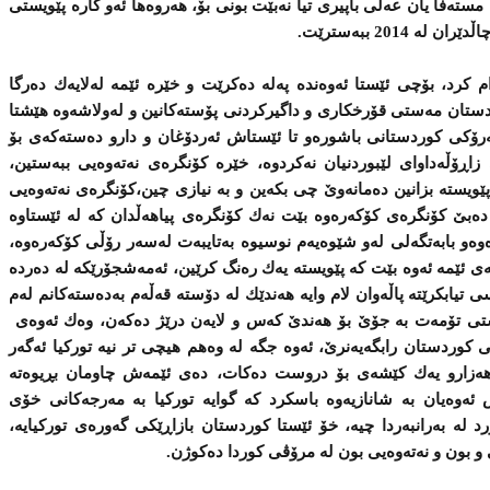
مسته‌فا یان عه‌لی‌ باپیری‌ تیا نه‌بێت بونی‌ بۆ، هه‌روه‌ها ئه‌و كاره‌ پێویستی‌
رد، بۆچی‌ ئێستا ئه‌وه‌نده‌ په‌له‌ ده‌كرێت و خێره‌ ئێمه‌ له‌لایه‌ك ده‌رگا
كوردستان مه‌ستی‌ قۆرخكاری‌ و داگیركردنی‌ پۆسته‌كانین و له‌ولاشه‌وه‌ هێشتا
‌رۆكی‌ كوردستانی‌ باشوره‌و تا ئێستاش ئه‌ردۆغان و دارو ده‌سته‌كه‌ی‌ بۆ
ڕۆڵه‌داوای‌ لێبوردنیان نه‌كردوه‌، خێره‌ كۆنگره‌ی‌ نه‌ته‌وه‌یی‌ ببه‌ستین،
 پێویسته‌ بزانین ده‌مانه‌وێ‌ چی‌ بكه‌ین و به‌ نیازی‌ چین،كۆنگره‌ی‌ نه‌ته‌وه‌یی‌
 ده‌بێ‌ كۆنگره‌ی‌ كۆكه‌ره‌وه‌ بێت نه‌ك كۆنگره‌ی‌ پیاهه‌ڵدان كه‌ له‌ ئێستاوه‌
‌و بابه‌تگه‌لی‌ له‌و شێوه‌یه‌م نوسیوه‌ به‌تایبه‌ت له‌سه‌ر رۆڵی‌ كۆكه‌ره‌وه‌،
ی‌ ئێمه‌ ئه‌وه‌ بێت كه‌ پێویسته‌ یه‌ك ره‌نگ كرێین، ئه‌مه‌شجۆرێكه‌ له‌ ده‌رده‌
‌ تیابكرێته‌ پاڵه‌وان لام وایه‌ هه‌ندێك له‌ دۆسته‌ قه‌ڵه‌م به‌ده‌سته‌كانم له‌م
‌ستی‌ تۆمه‌ت به‌ جۆێ‌ بۆ هه‌ندێ‌ كه‌س و لایه‌ن درێژ ده‌كه‌ن، وه‌ك ئه‌وه‌ی‌
ی‌ كوردستان رابگه‌یه‌نرێ‌، ئه‌وه‌ جگه‌ له‌ وه‌هم هیچی‌ تر نیه‌ توركیا ئه‌گه‌ر
هه‌زارو یه‌ك كێشه‌ی‌ بۆ دروست ده‌كات، ده‌ی‌ ئێمه‌ش چاومان بڕیوه‌ته‌
ئه‌وه‌یان به‌ شانازیه‌وه‌ باسكرد كه‌ گوایه‌ توركیا به‌ مه‌رجه‌كانی‌ خۆی‌
 له‌ به‌رانبه‌ردا چیه‌، خۆ ئێستا كوردستان بازاڕێكی‌ گه‌وره‌ی‌ توركیایه‌،
 و بون و نه‌ته‌وه‌یی‌ بون له‌ مرۆڤی‌ كوردا ده‌كوژن.