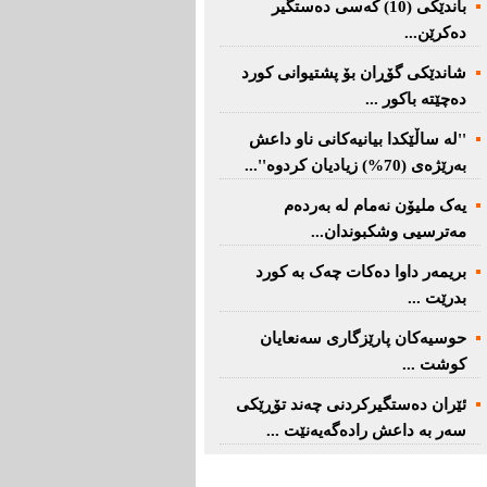
باندێکی (10) کەسى دەستگیر
دەکرێن...
شاندێکى گۆڕان بۆ پشتیوانی کورد
دەچێتە باکور ...
''لە ساڵێکدا بیانیه‌كانی ناو داعش
بەرێژەى (70%) زیادیان کردوە''...
یەک ملیۆن نەمام لە بەردەم
مەترسیی وشکبوندان...
بریمه‌ر داوا دەکات چەک بە کورد
بدرێت ...
حوسیەکان پارێزگارى سەنعایان
کوشت ...
ئێران دەستگیرکردنى چه‌ند تۆڕێكی‌
سه‌ر به‌ داعش رادەگەیەنێت ...