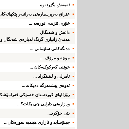
ئه‌مه‌ش بگێڕنه‌وه‌...
عێراق به‌رپرسیاره‌تی‌ به‌رانبه‌ر پێكهاته‌كان؛
خۆری‌ ئێزیدی‌ توڕه‌یه‌ ...
داعش و شه‌نگال
هه‌ندێ‌ زانیاری‌ گرنگ له‌باره‌ی‌ شه‌نگال و ئێ
ده‌نگه‌كانی‌ سلێمانی‌ ...
موچه‌ و مرۆڤ ...
خوێنی‌ كه‌ركوكیه‌كان ...
ئامرلی‌ و لینینگراد ...
ئه‌وه‌ی‌ پێشمه‌رگه‌ ده‌یكات...
رۆژئاوای‌ كوردستان خه‌مێكی‌ فه‌رامۆشكرا
وه‌زاره‌تی‌ دارایی‌ چی‌ بكات؟...
بتی‌ خۆكرد...
جینۆساید و ئازاری‌ هیندیه‌ سوره‌كان...