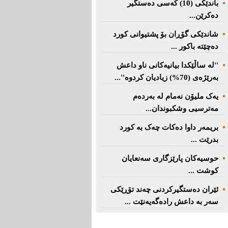
باندێکی (10) کەسى دەستگیر
دەکرێن...
شاندێکى گۆڕان بۆ پشتیوانی کورد
دەچێتە باکور ...
''لە ساڵێکدا بیانیه‌كانی ناو داعش
بەرێژەى (70%) زیادیان کردوە''...
یەک ملیۆن نەمام لە بەردەم
مەترسیی وشکبوندان...
بریمه‌ر داوا دەکات چەک بە کورد
بدرێت ...
حوسیەکان پارێزگارى سەنعایان
کوشت ...
ئێران دەستگیرکردنى چه‌ند تۆڕێكی‌
سه‌ر به‌ داعش رادەگەیەنێت ...