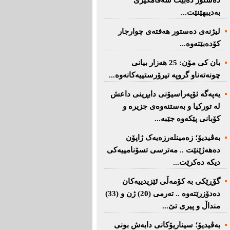
دەستور دەبێت سەقامگیری
بەدیبهێنێت...
لیژنەی دەستور هەفتەی چوارجار
كۆدەبێتەوە...
بان كی مۆن: 25 هەزار بیانی
چونەتەناو گروپە تیرۆرستییەكانەوە...
یەپەگە ئۆپەراسیۆنی دابڕینی داعش
لە تورکیا و بەستنەوەی جزیرە و
کۆبانی پێکەوە جێبە...
بەڤیدیۆ؛ زەمینلەرزەیەک ژاپۆن
دەهەژێنێت .. مەترسی تسۆنامییەکی
دیکە دەکرێت...
گۆڕێکی بە کۆمەڵی ئێزیدییەکان
دەدۆزرێتەوە .. تەرمی (20) ژن و (33)
منداڵ و پیری تێ...
بەڤیدیۆ؛ سیناریۆکانی دابەش بونی