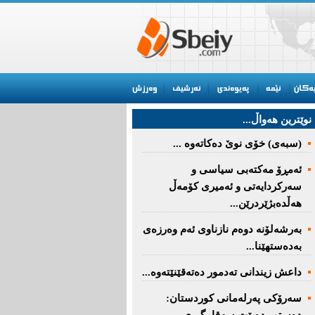
نوێترین هه‌واڵ...
(سبەى) خۆى نوێ دەکاتەوە ...
ئه‌مڕۆ مه‌كته‌بی‌ سیاسی‌ و
سه‌ركردایه‌تی‌ و ئه‌میری‌ كۆمه‌ڵ
هەڵدەبژێردرێن...
به‌رشه‌لۆنه‌ دوه‌م نازناوی ئه‌م وه‌رزه‌ی
به‌ده‌ستهێنا...
داعش زیندانی تەدمور دەتەقێنێتەوە...
سەرۆكی پەرلەمانی كوردستان: