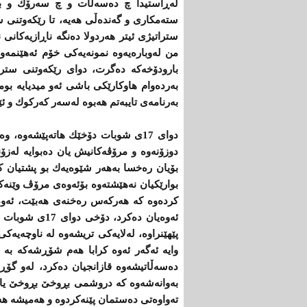
له‌ڕاستیدا چ ده‌سه‌ڵات و چ سه‌رۆك و به‌رپ
سته‌مكاری‌ و گه‌نده‌ڵی‌ هه‌یه‌، تا رێكه‌وتنی‌ س
ستراتیژی‌ ئیتر هه‌ردولا ده‌نگه‌ ناڕازیه‌كانی‌ ن
من له‌وباره‌یه‌وه‌ نمونه‌یه‌كی‌ خۆم ئه‌هێنمه‌
بارودۆخه‌كه‌ ده‌گرت، دوای‌ رێكه‌وتنی‌ سترا
به‌رده‌وام هاوكارێكی‌ باشی‌ ئه‌و میدیایه‌ ب
به‌رنامه‌ی‌ تایبه‌تم هه‌بوه‌ له‌سه‌ر كه‌ركوك و
دوای‌ 17ی‌ شوبات دۆخێك هاته‌پێشه‌وه،
دوزۆنه‌وه ‌و مرۆڤه‌كانیش یان ده‌بوایه‌ له‌ز
بوارێكیان نه‌هێشته‌وه‌ بۆئه‌وه‌ی‌ مرۆڤ وێنه‌
كرده‌وه‌ كه ‌هه‌ركه‌س ره‌خنه‌ی‌ هه‌بێت، ئه‌
ئه‌وه‌یان ده‌كر
پێهێنراوه‌، له‌لایه‌كی‌ تریشه‌وه‌ له‌ ناوچه‌یه‌
وایه‌ ئه‌گه‌ر ئه‌وه‌ كرابا هه‌م شۆڕشه‌كه‌ ب
ده‌سه‌ڵاتیشه‌وه‌ قازانجیان ده‌كرد، له‌و گۆڕان
به‌وانه‌شه‌وه‌ كه ‌دروشمی‌ بڕوخێ‌ بڕوخێ‌ یان
ته‌واوه‌تی‌ ده‌ستمان پێنه‌كردوه ‌و هه‌میشه‌ هه‌و