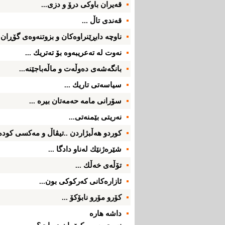
قه‌یران باوكی‌ درۆ و دزی‌...
قه‌ندی‌ تاڵ ...
ناوچه‌ دابڕێنراوه‌كان و بزوتنه‌وه‌ی‌ گۆڕان .
نه‌وت له‌ ته‌عریبه‌وه‌ بۆ ته‌تریك ...
بانگه‌شه‌ی‌ ده‌وڵه‌ت و ماڵه‌باجێنه‌...
سیاسه‌تی‌ تاریك ...
سۆرانی‌ مامه‌ حه‌مه‌تان بیره‌ ...
نه‌ریتی‌ بێمنه‌تی‌...
كوردو هه‌ڵبژاردن ..تیڤاڵ و مه‌كسی‌ كوده‌ر
شێره‌ژنێك له‌ناو دادگا ...
تۆڵه‌ی‌ خه‌ڵك ...
ئازاره‌كانی‌ كه‌ركوكی‌ بون...
كۆرو مۆرو نابۆكۆ ...
داشه‌ هاره‌