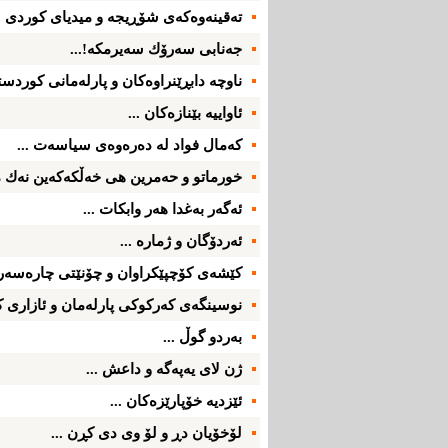
ته‌قینه‌وه‌كه‌ی‌ شۆڕیجه ‌و میدیای‌ كوردی‌ ..
جه‌نابی سه‌رۆك سه‌یرمكه‌!...
ناوچه‌ دابڕێنراوه‌كان و پارله‌مانی‌ كوردست
ئاواییه‌ بێنازه‌كان ...
كه‌مال فواد له‌ ده‌ره‌وه‌ی‌ سیاسه‌ت ...
خورماتو و حه‌مرین هی‌ خه‌ڵكه‌كه‌ین نه‌ك م
ئه‌گه‌ر به‌غدا هه‌ر وابكات ...
ئه‌ردۆگان و ژماره‌ ...
كێشه‌ی‌ كۆچپێكراوان و چۆنێتی‌ چاره‌سه‌ر 
نوسینگه‌ی‌ كه‌ركوكی‌ پارله‌مان و ئازاری‌ ك
به‌ردو گوڵ ...
ژن لای‌ یه‌په‌گه‌ و داعش ...
ئێزدیه‌ خۆپارێزه‌كان ...
لۆخۆیان دڕ و لۆ وی‌ دی‌ كڕن ...