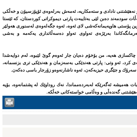
‌هێشتنی‌ نادادی‌ و سته‌مكاریه‌، ئه‌مه‌ش به‌رله‌وه‌ی‌ ئۆپۆزسیۆن و خه‌ڵكی‌
ات سودمه‌ند ده‌بن لێی‌ به‌تایبه‌ت پارتی‌ دیموكراتی‌ كوردستان، كه‌ ئێستا
رین پۆستی‌ هاوپه‌یمانه‌كه‌شی‌ لای‌ ئه‌وه‌، ئه‌وه‌ جگه‌له‌وه‌ی‌ له‌سنوری‌ هه‌ولێر
ه‌كاندا به‌رێژه‌ی‌ ته‌واوی‌ ته‌واو ده‌سه‌ڵاتداری‌ یه‌كه‌مه‌ و به‌شی‌
 و چاكسازی‌ هه‌یه‌، من بۆخۆم ده‌یان جار ئه‌وه‌م گوێ‌ لێبوه‌، له‌م دوایه‌شدا
ی‌ كرد، ئه‌و وتی:‌ پارتی‌ هه‌ندێكی‌ به‌سه‌زمان و هه‌ندێكی‌ تری‌ بزنسمانه‌،
‌رۆك و جێگری‌ حیزبه‌كه‌ن، ئه‌وه‌ ناشارنه‌وه‌و زۆرجار باسی‌ ده‌كه‌ن.
‌ ئه‌و راستیه‌ بزانین كه‌ 17ی‌ شوبات هه‌میشه‌ ئه‌گه‌رێكه‌ له‌به‌رده‌مماندا، نه‌ك روداوێك له‌ پشتمانه‌وه،‌ بۆیه‌
ێشتنی‌ گه‌نده‌ڵی‌ و وه‌ڵامی‌ خواسته‌كانی‌ خه‌ڵكه‌.