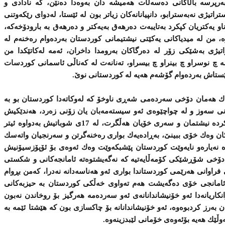
رسه‌ باڵاكانی‌ ده‌سه‌ڵات هه‌میشه‌ دان به‌وه‌دا ده‌نێن، كه‌ نادادی‌ و
تراتیژی‌ نه‌به‌سترابو، دانپیانانه‌كان زیاتر بون له‌ ئێستا، له‌دوای‌ رێكه‌وتنی‌
او یه‌كتریان كپكرد به‌تایبه‌ت ده‌رهه‌ق به‌یه‌كتر و ده‌رهه‌ق به‌ بارودۆخه‌كه‌،
وه‌، من له‌ میدیاكانی‌ یه‌كێتی‌ نیشتیمانی‌ كوردستان به‌رده‌وام ره‌خنه‌م له‌
تیژی‌ به‌شێكی‌ زۆر له‌ ده‌رگاكان به‌رومدا داخران، ئه‌مه‌ له‌كاتێكدا من
ومه‌ چ نوسراو چ بینراو چ بیسراو، ته‌نانه‌ت له‌ كه‌ناڵی‌ ئاسمانی‌ كوردسات
 ئێستاش به‌رده‌وام گۆشه‌م هه‌یه‌ له‌ كوردستانی‌ نوێ‌.
‌ وه‌ك هه‌مان دۆخی‌ سه‌رده‌می‌ شه‌ڕی‌ ناوخۆ كه‌ له‌وكاته‌دا كوردستان بو به‌
ۆنی‌ سه‌وز و له‌ چواچێوه‌ی‌ ئه‌و سیسته‌مه‌بان یان زۆنی‌ زه‌رد، هه‌ندێكیش
بۆیان ره‌خسا به‌هه‌ر شێوه‌یه‌ك بو پشتیان كرده‌ نیشتمان و سه‌ری‌ خۆیان هه‌ڵگرت، له‌ 17ی‌ شوباتیش به‌دواوه‌ ئیتر
كان وه‌ك خۆی‌ ببینێ‌، به‌ڕاده‌یه‌ك بواری‌ ره‌خنه‌گرتن و سه‌رنجیان واته‌سك
وه‌ نه‌یاره‌و نایه‌وێت كوردستان پێشبكه‌وێت وه‌ك ئه‌وه‌ی‌ بۆ ئۆپۆزسیۆنیش
د، دۆخی‌ دوای‌ 17ی‌ شوبات دۆخی‌ شۆڕشێكی‌ كۆمه‌ڵایه‌تیه‌ كه ‌نه‌گه‌یشتوه‌ته ‌ئامانجه‌كانی‌ و شكستی‌
كی‌ فراوانی‌ هه‌رێمی‌ كوردستاندا بواری‌ ئه‌و هه‌ناسه‌دانه‌ نه‌درا، كه‌من بڕوام
ه‌ ئامانجی‌ خۆی ده‌گه‌یشت هه‌م ته‌واوی‌ خه‌ڵكی‌ كوردستان به‌ حیزبه‌كانی‌
كاریانه‌دا ئه‌و خۆنیشاندانانه‌ی‌ ئه‌و سه‌رده‌مه‌ هه‌رگیز بۆ روخاندن نه‌بون
 به‌رز كردبوه‌وه‌، ئه‌و خۆنیشاندانانه‌ بۆ چاكسازی‌ بون كه‌ هێشتا ئێمه‌ به‌
ڵێك هه‌یه‌ بۆئه‌وه‌ی‌ خۆمانی‌ لێبدزینه‌وه‌.