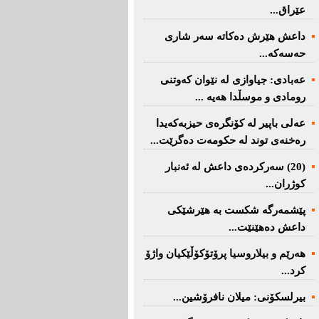
عێراق...
داعش هێرش دەکاتە سەر شاری
حەسەکە...
عه‌بادی: جیاوازی له‌ نێوان کەوتنی
رومادی و موسڵدا هه‌یه‌ ...
عەلی باپیر لە کۆنگرەی حیزبەکەیدا
رەخنەی توند لە حکومەت دەگرێت...
(20) سه‌ركرده‌ی داعش لە ئەنبار
کوژران...
پێشمەرگە شكست بە هێرشێكی
داعش دەهێنێت...
هەرێم و بیلاروسیا پرۆتۆکۆڵێکیان واژۆ
کرد...
بیرلسكۆنی: میلان نافرۆشین...