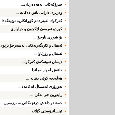
چیرۆكه‌كانی‌ به‌هه‌ده‌ردان...
وه‌زیری‌ دارایی‌ باش ده‌كات ...
كه‌ركوك له‌به‌رده‌م گۆڕانكاریه‌ نوێیه‌كه‌دا ..
كوردو ئه‌رمه‌ن لێكچون و جیاوازی ...
بۆ شه‌ڕی‌ ناوخۆ!...
ئه‌نفال و كاریگه‌ریه‌كانی‌ له‌سه‌رخۆ بژێوی‌
ئه‌نفال و رۆژئاوا...
دیسان نه‌وته‌كه‌ی كه‌ركوك ...
داعش له‌ پارله‌ماندا...
هه‌ڵه‌بجه‌ كوێی دنیایه‌ ...
نه‌ورۆزی ئه‌مساڵ له‌ ئامه‌د...
راپه‌ڕین چی‌ نه‌كرا ...
حه‌شدو داعش درنجه‌كانی سه‌رزه‌مین ...
ئینساندۆستی گێلانه‌ ...