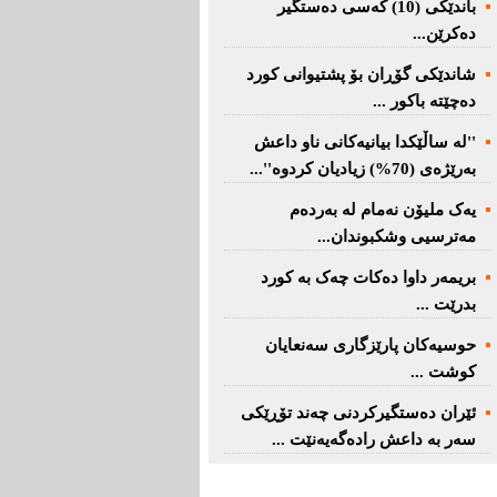
باندێکی (10) کەسى دەستگیر
دەکرێن...
شاندێکى گۆڕان بۆ پشتیوانی کورد
دەچێتە باکور ...
''لە ساڵێکدا بیانیه‌كانی ناو داعش
بەرێژەى (70%) زیادیان کردوە''...
یەک ملیۆن نەمام لە بەردەم
مەترسیی وشکبوندان...
بریمه‌ر داوا دەکات چەک بە کورد
بدرێت ...
حوسیەکان پارێزگارى سەنعایان
کوشت ...
ئێران دەستگیرکردنى چه‌ند تۆڕێكی‌
سه‌ر به‌ داعش رادەگەیەنێت ...