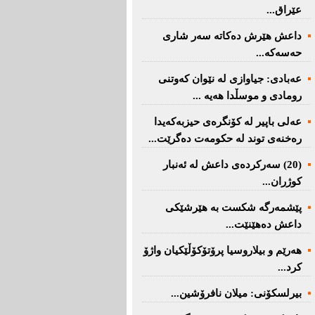
عێراق...
داعش هێرش دەکاتە سەر شاری
حەسەکە...
عه‌بادی: جیاوازی له‌ نێوان کەوتنی
رومادی و موسڵدا هه‌یه‌ ...
عەلی باپیر لە کۆنگرەی حیزبەکەیدا
رەخنەی توند لە حکومەت دەگرێت...
(20) سه‌ركرده‌ی داعش لە ئەنبار
کوژران...
پێشمەرگە شكست بە هێرشێكی
داعش دەهێنێت...
هەرێم و بیلاروسیا پرۆتۆکۆڵێکیان واژۆ
کرد...
بیرلسكۆنی: میلان نافرۆشین...