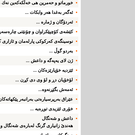
خورماتو و حه‌مرین هی‌ خه‌ڵكه‌كه‌ین نه‌ك م
ئه‌گه‌ر به‌غدا هه‌ر وابكات ...
ئه‌ردۆگان و ژماره‌ ...
كێشه‌ی‌ كۆچپێكراوان و چۆنێتی‌ چاره‌سه‌ر 
نوسینگه‌ی‌ كه‌ركوكی‌ پارله‌مان و ئازاری‌ ك
به‌ردو گوڵ ...
ژن لای‌ یه‌په‌گه‌ و داعش ...
ئێزدیه‌ خۆپارێزه‌كان ...
لۆخۆیان دڕ و لۆ وی‌ دی‌ كڕن ...
ئه‌مه‌ش بگێڕنه‌وه‌...
عێراق به‌رپرسیاره‌تی‌ به‌رانبه‌ر پێكهاته‌كان؛
خۆری‌ ئێزیدی‌ توڕه‌یه‌ ...
داعش و شه‌نگال
هه‌ندێ‌ زانیاری‌ گرنگ له‌باره‌ی‌ شه‌نگال و ئێ