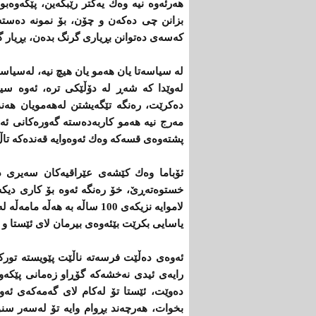
هه‌رئه‌وه‌ نیه‌ وه‌ك یه‌كتر رێبكه‌ین، پێكه‌وه‌ب
‌كه‌سه‌ی‌ ده‌توانن بڕیاری‌ گرنگ بده‌ن، بڕیار گ
له‌ سیاسه‌تا یان هه‌مو یان هیچ نیه‌، له‌سیاسه
له‌وێدا كه‌ شه‌ڕ له ‌دۆڵێكی‌ تره‌، ئه‌وه‌ 
ده‌كرێت، ره‌نگه‌ تێگه‌یشتن له‌هه‌مویان هه‌ن
مه‌رج نیه‌ هه‌مو كاربه‌ده‌سته ‌گه‌وره‌كانی‌ ئه
پشته‌وه‌ی‌ قسه‌كه‌ وه‌ك ئه‌وه‌وایه‌ قه‌نده‌كه‌ تا
ئۆباما وه‌ك كێشه‌ی‌ عێراقیه‌كان سه‌یری‌ دۆ
خستوه‌ته‌ڕێ‌، خۆ ره‌نگه‌ ئه‌وه‌ بۆ كاری‌ دی
لاموایه‌ نزیكه‌ی‌ 100 ساڵه‌ به‌ ه
یاسایی‌ بكرێت بێئه‌وه‌ی‌ بیرمان لای‌ ئێستا و نه
ئه‌وه‌ی‌ ده‌ڵێت فرسه‌ته‌ ناڵێت پێویسته‌ توركم
رایه‌ی‌ ئیدی‌ نه‌خشه‌كه‌ گۆڕاو زه‌مانی‌ پێكه‌
ده‌وێت، ئێستا تۆ له‌كام لای‌ گه‌مه‌كه‌ی‌ ئه‌و
بخوات، هه‌رچه‌ند بڕوام وایه‌ تۆ له‌سه‌ر سنوره