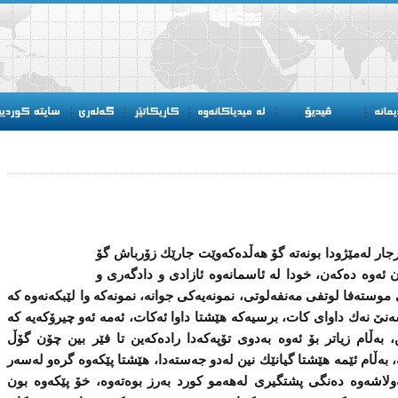
ۆرجار له‌مێژودا بونه‌ته‌ گۆ هه‌ڵده‌كه‌وێت جارێك زۆرباش گۆ
ئه‌وه‌ ده‌كه‌ن، خودا له‌ ئاسمانه‌وه‌ ئازادی‌ و دادگه‌ری‌ و
 موسته‌فا لوتفی‌ مه‌نفه‌لوتی‌، نمونه‌یه‌كی‌ جوانه‌، نمونه‌كه‌ وا لێبكه‌نه‌وه‌ كه‌
نه‌ك داوای‌ كات، برسیه‌كه‌ هێشتا داوا ئه‌كات، ئه‌مه‌ ئه‌و چیرۆكه‌یه‌ كه‌
ین، بەڵام زیاتر بۆ ئه‌وه‌ به‌دوی‌ تۆپه‌كه‌دا راده‌كه‌ین تا فێر بین چۆن گۆڵ
 بەڵام ئێمه‌ هێشتا گیانێك نین له‌دو جه‌سته‌دا، هێشتا پێكه‌وه‌ گره‌و له‌سه‌ر
له‌ولاشه‌وه‌ ده‌نگی‌ پشتگیری‌ له‌هه‌مو كورد به‌رز بوه‌ته‌وه‌، خۆ پێكه‌وه‌ بون