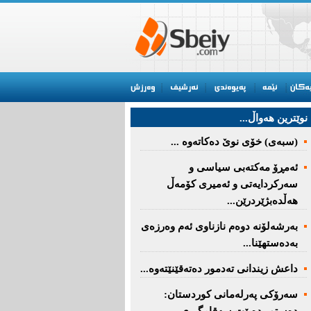
نوێترین هه‌واڵ...
(سبەى) خۆى نوێ دەکاتەوە ...
ئه‌مڕۆ مه‌كته‌بی‌ سیاسی‌ و
سه‌ركردایه‌تی‌ و ئه‌میری‌ كۆمه‌ڵ
هەڵدەبژێردرێن...
به‌رشه‌لۆنه‌ دوه‌م نازناوی ئه‌م وه‌رزه‌ی
به‌ده‌ستهێنا...
داعش زیندانی تەدمور دەتەقێنێتەوە...
سەرۆكی پەرلەمانی كوردستان: