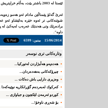
ئێستا له‌ 2003 باشتر بێت، بەڵام خراپتریش نیه‌.
ئه‌رێ‌ گه‌لۆ پێمناڵێن مادام ئه‌و هه‌مو زه‌وی
شوێنه‌كانی‌ تر ئه‌وه‌ خێره‌ به‌لێشاو ئه‌و عه
براده‌رێك وتی‌ هه‌ندێك عه‌ره‌ب له‌یه‌كێ‌ له‌
داوه".
15/06/2014
بینین: 6599
وتاره‌کانی تری نوسه‌ر
هەدەپەو هه‌ڵبژاردن‌ لەتوركیا...
چیرۆكه‌كانی‌ به‌هه‌ده‌ردان...
وه‌زیری‌ دارایی‌ باش ده‌كات ...
كه‌ركوك له‌به‌رده‌م گۆڕانكاریه‌ نوێیه‌كه‌دا ..
كوردو ئه‌رمه‌ن لێكچون و جیاوازی ...
بۆ شه‌ڕی‌ ناوخۆ!...