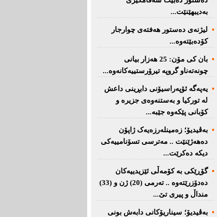
دەستور دەبێت سەقامگیری
بەدیبهێنێت...
لیژنەی دەستور هەفتەی چوارجار
كۆدەبێتەوە...
بان كی مۆن: 25 هەزار بیانی
چونەتەناو گروپە تیرۆرستییەكانەوە...
یەپەگە ئۆپەراسیۆنی دابڕینی داعش
لە تورکیا و بەستنەوەی جزیرە و
کۆبانی پێکەوە جێبە...
بەڤیدیۆ؛ زەمینلەرزەیەک ژاپۆن
دەهەژێنێت .. مەترسی تسۆنامییەکی
دیکە دەکرێت...
گۆڕێکی بە کۆمەڵی ئێزیدییەکان
دەدۆزرێتەوە .. تەرمی (20) ژن و (33)
منداڵ و پیری تێ...
بەڤیدیۆ؛ سیناریۆکانی دابەش بونی