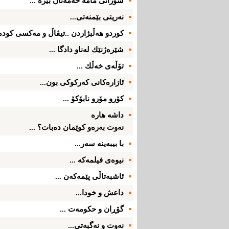
سۆرانی‌ مامه‌ حه‌مه‌تان بیره‌ ...
نه‌ریتی‌ بێمنه‌تی‌...
كوردو هه‌ڵبژاردن ..تیڤاڵ و مه‌كسی‌ كوده‌ر
شێره‌ژنێك له‌ناو دادگا ...
تۆڵه‌ی‌ خه‌ڵك ...
ئازاره‌كانی‌ كه‌ركوكی‌ بون...
كۆرو مۆرو نابۆكۆ ...
داشه‌ هاره‌
نه‌وت به‌ره‌و كوێمان ده‌بات؟ ...
با بیبه‌ینه‌ سه‌ر...
نیوه‌ی‌ فیلمه‌كه‌ ...
ئاشبه‌تاڵی‌ پێمه‌كه‌ن ...
داعش و خودا...
گۆڕان و حكو‌مه‌ت ...
نه‌وت و نه‌گبه‌تی‌...