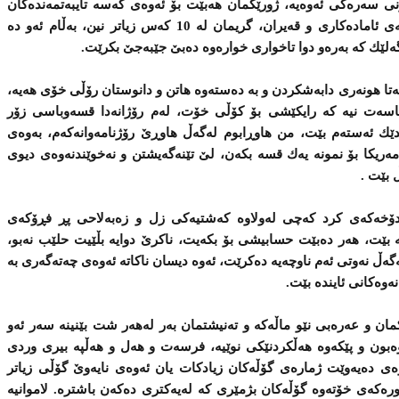
ونی‌ سه‌ره‌كی‌ ئه‌وه‌یه‌، ژورێكمان هه‌بێت بۆ ئه‌وه‌ی‌ كه‌سه‌ تایبه‌تمه‌نده‌كان
بزانن چی‌ ده‌كه‌ن و چۆن، بۆ نمونه‌ ده‌سته‌ی‌ ئاماده‌كاری‌ و قه‌یران، گریمان له‌ 10 كه‌س زیاتر نین، بەڵام ئه‌و ده
ه‌لێك كه‌ به‌رەو دوا تاخواری‌ خواره‌وه‌ ده‌بێ‌ جێبه‌جێ‌ بكرێت.
‌تا هونه‌ری‌ دابه‌شكردن و به‌ ده‌سته‌وه‌ هاتن و دانوستان رۆڵی‌ خۆی‌ هه‌یه‌،
سیاسه‌ت نیه‌ كه‌ رایكێشی‌ بۆ كۆڵی‌ خۆت، له‌م رۆژانه‌دا قسه‌وباسی‌ زۆر
دێك ئه‌سته‌م بێت، من هاوڕابوم له‌گه‌ڵ هاوڕێ‌ رۆژنامه‌وانه‌كه‌م، به‌وه‌ی‌
‌مه‌ریكا بۆ نمونه‌ یه‌ك قسه‌ بكه‌ن، لێ‌ تێنه‌گه‌یشتن و نه‌خوێندنه‌وه‌ی‌ دیوی‌
ڵ بێت .
خه‌كه‌ی‌ كرد كه‌چی‌ له‌ولاوه‌ كه‌شتیه‌كی‌ زل و زه‌به‌لاحی‌ پڕ فڕۆكه‌ی‌
كه‌ بێت، هه‌ر ده‌بێت حسابیشی‌ بۆ بكه‌یت، ناكرێ‌ دوایه‌ بڵێیت حلێب نه‌بو،
ه‌ڵه‌ مامه‌ڵه‌ له‌گه‌ڵ نه‌وتی‌ ئه‌م ناوچه‌یه‌ ده‌كرێت، ئه‌وه‌ دیسان ناكاته‌ ئه‌وه‌ی‌ چه‌ته‌گه‌ری‌ به‌
‌وه‌كانی‌ ئاینده‌ بێت.
ان و عه‌ره‌بی‌ نێو ماڵه‌كه‌ و ته‌نیشتمان به‌ر له‌هه‌ر شت بێنینه‌ سه‌ر ئه‌و
وه‌بون و پێكه‌وه‌ هه‌ڵكردنێكی‌ نوێیه‌، فرسه‌ت و هه‌ل و هه‌ڵپه‌ بیری‌ وردی‌
ه‌ی‌ ده‌یه‌وێت ژماره‌ی‌ گۆڵه‌كان زیادكات یان ئه‌وه‌ی‌ نایه‌وێ‌ گۆڵی‌ زیاتر
‌كه‌ی‌ خۆته‌وه‌ گۆڵه‌كان بژمێری‌ كه‌ له‌یه‌كتری‌ ده‌كه‌ن باشتره‌. لاموانیه‌