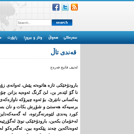
قه‌ندی‌ تاڵ
له‌تیف فاتیح فه‌ره‌ج
بارودۆخێكی‌ تازه‌ هاتوه‌ته‌ پێش، ئه‌وانه‌ی‌ ز
نا گۆ لێده‌ر بن، لێ‌ گرنگ ئه‌وه‌یه‌ بزانن چۆن 
یه‌كسانی‌ نانێرێ‌، بۆ ئه‌وه‌ چیرۆكه‌ ناوازه‌كه‌ی‌
برسیه‌كه‌ هه‌ستێ‌ و شۆڕش بكات و نان بسه‌نێ‌ 
كورد په‌ندی‌ لێوه‌رنه‌گرتوه‌، له‌ گه‌مه‌كه‌دا
له‌خۆمان بكه‌ین، بارودۆخێكی‌ نوێ‌ له‌گۆڕێیه‌،
ئه‌وه‌ناكه‌ین چه‌ند پێكه‌وه‌ بین، ئه‌گه‌ره‌كو 