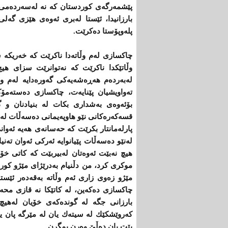
پێشمه‌رگه‌ی‌ كوردستان كه‌ نه ‌له‌سه‌رده‌می‌
بارزانیدا، ئێستا له‌بری‌ ئه‌وه‌ی‌ هێزی‌ گه‌ل
پله‌وپۆستا ده‌كرێت.
چاكسازی‌ له‌م وڵاته‌دا ناكرێت كه‌ خه‌ریكه‌
‌وڵاتێكدا ناكرێت كه‌ نه‌توانرێت سزای‌ 
له‌به‌رده‌م هه‌ڕه‌شه‌یه‌كی‌ گه‌وره‌دایه‌ له‌م 
ته‌واویشیان پێنایه‌ت، چاكسازی‌ ده‌سته‌م
بۆئه‌وه‌ی‌ به‌شداری‌ بكات له‌ بنیادنان و گۆ
قسه‌كه‌ره‌كانی‌ نێو هاوپه‌یمانی‌ ده‌سه‌ڵات له‌به
پارله‌مانتار بكرێت كه‌ حه‌سانه‌ی‌ هه‌یه‌ ئه
له‌نێو ده‌سه‌ڵات پێیانوایه‌ ئه‌ركی‌ ئه‌وان ته‌نی
هیچ نه‌بێت ئه‌وه‌تان له‌بیربێت كه‌ كاتی‌ خۆی‌
موكری‌ كرد‌، من دڵنیام به‌درێژای‌ مێژو كوردست
مێژو زه‌وی‌ زاری‌ ئه‌م وڵاته‌ به‌قه‌ده‌ر ئێست
چاكسازی‌ ده‌كه‌ین، له‌ كاتێكا نه‌ قازی‌ محه
بارزانی‌ جگه‌ له‌ گونده‌كه‌ی‌ خۆیان له‌هیچ 
كه‌روێشكێك له‌ سیته‌ك یان له‌ مێرگه‌ پان یاخود
بێت یان ده‌ڵێ‌ وه‌رن بمگرن.