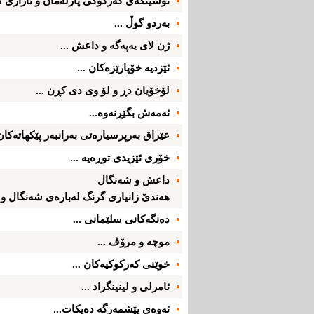
نوسینگه‌ی‌ كه‌ركوكی‌ پارله‌مان و ئازاری‌ ك
به‌ردو گوڵ ...
ژن لای‌ یه‌په‌گه‌ و داعش ...
ئێزدیه‌ خۆپارێزه‌كان ...
لۆخۆیان دڕ و لۆ وی‌ دی‌ كڕن ...
ئه‌مه‌ش بگێڕنه‌وه‌...
عێراق به‌رپرسیاره‌تی‌ به‌رانبه‌ر پێكهاته‌كان؛
خۆری‌ ئێزیدی‌ توڕه‌یه‌ ...
داعش و شه‌نگال
هه‌ندێ‌ زانیاری‌ گرنگ له‌باره‌ی‌ شه‌نگال و ئێ
ده‌نگه‌كانی‌ سلێمانی‌ ...
موچه‌ و مرۆڤ ...
خوێنی‌ كه‌ركوكیه‌كان ...
ئامرلی‌ و لینینگراد ...
ئه‌وه‌ی‌ پێشمه‌رگه‌ ده‌یكات...