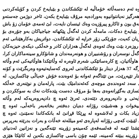
ه‌ ئه‌م ده‌سه‌ڵاته‌ خۆماڵیه‌ له‌ تێكشكاندن و بێبایه‌خ كردن و كۆیله‌كردنی‌
‌رگیز نه‌یانتوانیوه‌ به‌وراده‌یه‌ مرۆڤ بێبایه‌خ بكه‌ن، ئاخر دوژمن جه‌سته‌و
هه‌ق بون و ئاكارو پیرۆزیت وه‌ك ئینسان نایه‌ت، لێ‌ ئه‌مه‌ی‌ خۆمان زۆ باش
بایه‌خ ده‌كات، مامه‌ڵه‌ كردن له‌گه‌ڵ پێكهاته‌ جیاجیاكان به‌و جۆره‌ی‌ بۆ
ریان كه‌یت، جۆرێكی‌ زۆر خراپه‌ له‌ تێكشكاندن، دواتریش به‌كارهێنانی‌ ئه‌م
ا روزه‌رد بێت وه‌ك ئه‌وه‌ی‌ له‌گه‌ڵ هه‌زاران كادر و خه‌ڵكی‌ دیكه‌ی‌ حیزبه‌كان
 له‌گه‌ڵ نوسه‌ران و رۆشنبیران و هونه‌رمه‌ندان و شانۆكارو سینه‌ماكاران كرا،
ی‌ ده‌درێ‌ به‌ هاوڵاتیان، چ كاره‌ساتێكی‌ شه‌رم ئاوه‌ره‌ له ‌وڵاتێكدا هاوڵاتیه‌كی‌ ئه‌م وڵاته‌
كه‌ له ‌ئه‌یلولی‌ 1961ه‌وه‌ نان ئه‌دا به‌ پێشمه‌رگه‌ 37 هه‌زار دینار بۆ تێكشكاندنی‌ له‌روی‌ كه‌سایه‌تیه‌وه‌ وه‌ربگرێت و كۆنه‌
تێپه‌ڕێت، من تێناگه‌م ئه‌وانه‌ بۆ ئه‌وه‌نده‌ خۆش خه‌یاڵی‌ چاكسازین، له‌
سه‌د ئه‌وه‌نده‌ی‌ موچەی كه‌ئه‌ندامێک بێت، پارله‌مان و نوێنه‌ری‌ خه‌ڵكه‌
كسازی‌ به‌گێڕانه‌وه‌ی‌ به‌ها بۆ مرۆڤ ده‌ست پێده‌كات نه‌ك به‌ سوككردن و
ی‌ و دادپه‌روه‌ری‌ دێته‌دی‌، ئه‌رێ‌ ئه‌وه‌ چ دادپه‌روه‌ریه‌كه‌ له‌م وڵاته‌
یخوات و هه‌شبێت رۆژانه‌ ده‌یان ده‌فته‌ر بخاته‌به‌ر باخه‌ڵی‌، ئه‌وه‌ چ
 زیاد بكات و له‌لاشه‌وه‌ له‌ پڕێكا قڕانێ‌ له‌ بانكه‌كاندا نه‌مێنێ‌، ئه‌وه‌ چ
 لێبێت كه‌چی‌ رۆژانه‌ له‌پاره‌ی‌ ئه‌و میلله‌ته‌ خه‌ڵات و به‌رات بدرێته‌ به‌رپرس
شتا ئێمه‌ له‌ فه‌لسه‌فه‌ی‌ كه‌مینه‌و زۆرینه‌ تێنه‌گه‌ین و نه‌زانین له‌دنیای‌
زۆرینه‌ ببێته‌ كه‌مینه‌، ئێمه‌ چۆن باسی‌ چاكسازی‌ بكه‌ین له‌ كاتێكا هێزی‌