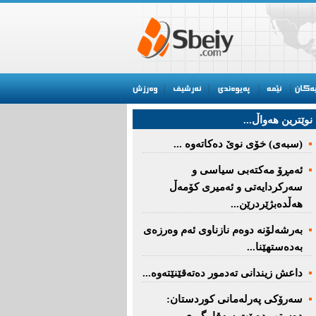
نوێترین هه‌واڵ...
(سبەى) خۆى نوێ دەکاتەوە ...
ئه‌مڕۆ مه‌كته‌بی‌ سیاسی‌ و
سه‌ركردایه‌تی‌ و ئه‌میری‌ كۆمه‌ڵ
هەڵدەبژێردرێن...
به‌رشه‌لۆنه‌ دوه‌م نازناوی ئه‌م وه‌رزه‌ی
به‌ده‌ستهێنا...
داعش زیندانی تەدمور دەتەقێنێتەوە...
سەرۆكی پەرلەمانی كوردستان: