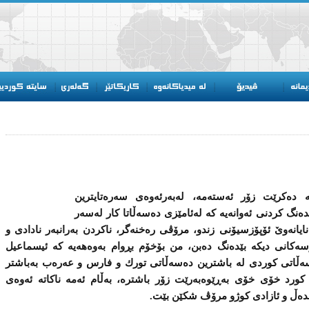
ده‌كرێت زۆر ئه‌سته‌مه‌، له‌به‌رئه‌وه‌ی‌ سه‌ره‌تایترین
‌نگ كردنی‌ ئه‌وانه‌یه‌ كه‌ له‌ئامێزی‌ ده‌سه‌ڵاتا كار له‌سه‌ر
ایانه‌وێ‌ ئۆپۆزسیۆنی‌ زندو، مرۆڤی‌ ره‌خنه‌گر، ناكردن به‌رانبه‌ر نادادی‌ و
پرسه‌كانی‌ دیكه‌ بێده‌نگ ده‌بن، من بۆخۆم بڕوام به‌وه‌هه‌یه‌ كه‌ ئیسماعیل
‌سه‌ڵاتی‌ كوردی‌ له‌ باشترین ده‌سه‌ڵاتی‌ تورك و فارس و عه‌ره‌ب به‌باشتر
‌كورد خۆی‌ خۆی‌ به‌ڕێوه‌به‌رێت زۆر باشتره‌، به‌ڵام ئه‌مه‌ ناكاته‌ ئه‌وه‌ی‌
‌نده‌ڵ و ئازادی‌ كوژو مرۆڤ شكێن بێت.