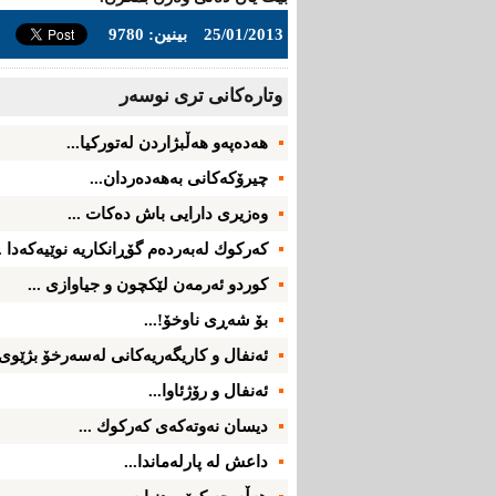
25/01/2013
بینین: 9780
وتاره‌کانی تری نوسه‌ر
هەدەپەو هه‌ڵبژاردن‌ لەتوركیا...
چیرۆكه‌كانی‌ به‌هه‌ده‌ردان...
وه‌زیری‌ دارایی‌ باش ده‌كات ...
كه‌ركوك له‌به‌رده‌م گۆڕانكاریه‌ نوێیه‌كه‌دا ..
كوردو ئه‌رمه‌ن لێكچون و جیاوازی ...
بۆ شه‌ڕی‌ ناوخۆ!...
ئه‌نفال و كاریگه‌ریه‌كانی‌ له‌سه‌رخۆ بژێوی‌
ئه‌نفال و رۆژئاوا...
دیسان نه‌وته‌كه‌ی كه‌ركوك ...
داعش له‌ پارله‌ماندا...