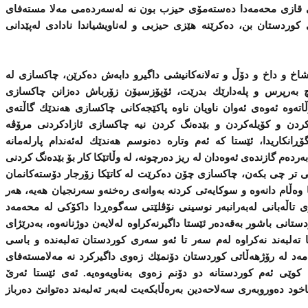
 قازی‌ محه‌مه‌دا ده‌سته‌مۆی‌ حیزب بون نه‌ له‌سه‌رده‌می‌ مه‌لا مسته‌فای‌
ی‌ كوردستان بن، ده‌كرێنه‌ هێزی‌ حیزبی‌ و له‌ناویشیاندا نادادی‌ له‌پێدانی‌
 شاخ و داخ و دۆڵ و ته‌لانه‌كانیشی‌ داگیرو دابه‌ش ده‌كرێن، چاكسازی‌ له
هیچ به‌رپرس و پله‌دارێك بدرێت، ئۆپۆزسیۆن زۆرباش ده‌زانن چاكسازی‌
وڵاته‌وه ‌ئه‌وه‌ی‌ ئه‌وان ناویان ناوه‌ پاكێجه‌كانی‌ چاكسازی‌ هه‌ندێك گاڵته‌ی‌
ۆكردن و كۆیله‌كردن و بێده‌نگ كردن نیه‌ چاكسازی‌ ئازادكردنی‌ مرۆڤه‌
ڕانكاریدا، ئێستا كه‌ ئه‌م وتاره‌ ده‌نوسم هه‌ندێك له‌ئه‌ندام پارله‌مانه‌
‌رده‌م گازنده‌ی‌ ئه‌وه‌دان له‌ ریز ده‌رچونه‌، له ‌وڵاتێكا كار بۆ بێده‌نگ كردنی‌
‌وانی‌ تر چی‌ بكه‌ن، چاكسازی‌ چۆن ده‌كرێت له‌ كاتێكا زۆرجار دۆسته‌كانمان
ا وه‌ڵام دانه‌وه ‌و سوكایه‌تی‌ كردنه‌ به‌وانه‌ی‌ ره‌خنه‌و سه‌رنجیان هه‌یه‌، هه‌ر
 تاڵه‌بانی‌ له‌به‌رانبه‌ر نوسینی‌ نۆڤلێتی‌ سه‌گوه‌ڕدا داكۆكی‌ له‌ محه‌مه‌د
انی‌ باشور به‌قه‌ده‌ر ئێستا داگیرنه‌كراوه‌ له‌لایه‌ن دوژنانه‌وه‌، به‌درێژای‌
ا ته‌لبه‌ند نه‌كراوه‌ له‌م سه‌ر تا ئه‌و سه‌ری‌ كوردستان ته‌لبه‌نده‌ و باسی‌
‌مه‌د له‌ رۆژهه‌ڵاتی‌ كوردستان دۆنمێك زه‌وی‌ داگیركرد نه ‌مه‌لامسته‌فای‌
كوێی‌ ئه‌م كوردستانه‌ دو دۆنم زه‌وی‌ به‌ناویه‌وه‌یه‌. ئه‌ی‌ ئێستا ئه‌رێ‌
 ده‌وروبه‌ری‌ سه‌لاحه‌دین به‌ره‌ڵابكه‌یت له‌به‌ر ته‌لبه‌ند ده‌توانێ‌ ده‌رباز