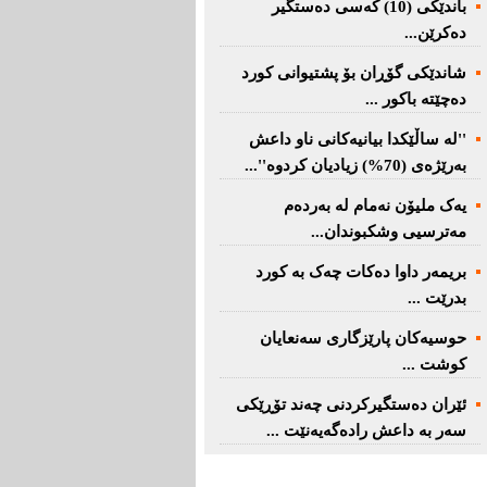
باندێکی (10) کەسى دەستگیر
دەکرێن...
شاندێکى گۆڕان بۆ پشتیوانی کورد
دەچێتە باکور ...
''لە ساڵێکدا بیانیه‌كانی ناو داعش
بەرێژەى (70%) زیادیان کردوە''...
یەک ملیۆن نەمام لە بەردەم
مەترسیی وشکبوندان...
بریمه‌ر داوا دەکات چەک بە کورد
بدرێت ...
حوسیەکان پارێزگارى سەنعایان
کوشت ...
ئێران دەستگیرکردنى چه‌ند تۆڕێكی‌
سه‌ر به‌ داعش رادەگەیەنێت ...