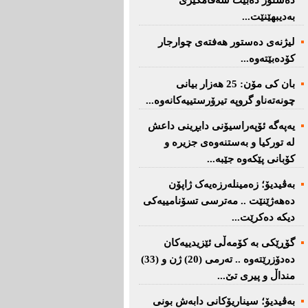
دەستور دەبێت سەقامگیری
بەدیبهێنێت...
لیژنەی دەستور هەفتەی چوارجار
كۆدەبێتەوە...
بان كی مۆن: 25 هەزار بیانی
چونەتەناو گروپە تیرۆرستییەكانەوە...
یەپەگە ئۆپەراسیۆنی دابڕینی داعش
لە تورکیا و بەستنەوەی جزیرە و
کۆبانی پێکەوە جێبە...
بەڤیدیۆ؛ زەمینلەرزەیەک ژاپۆن
دەهەژێنێت .. مەترسی تسۆنامییەکی
دیکە دەکرێت...
گۆڕێکی بە کۆمەڵی ئێزیدییەکان
دەدۆزرێتەوە .. تەرمی (20) ژن و (33)
منداڵ و پیری تێ...
بەڤیدیۆ؛ سیناریۆکانی دابەش بونی