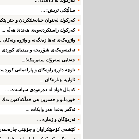
كه‌ركوك له‌ 2015دا ...
ساڵێكی‌ تریش! ...
كه‌ركوك له‌نێوان خیانه‌تلێكردن و خێر پێكرد
كه‌ركوك راستكردنه‌وه‌ی‌ هه‌ندێ‌ هه‌ڵه‌ ...
واژوه‌كه‌ی ته‌ها زه‌نگه‌نه‌ و واژوه‌ ونه‌كان ..
ته‌قینه‌وه‌كه‌ی‌ شۆڕیجه ‌و میدیای‌ كوردی‌ ..
جه‌نابی سه‌رۆك سه‌یرمكه‌!...
ناوچه‌ دابڕێنراوه‌كان و پارله‌مانی‌ كوردست
ئاواییه‌ بێنازه‌كان ...
كه‌مال فواد له‌ ده‌ره‌وه‌ی‌ سیاسه‌ت ...
خورماتو و حه‌مرین هی‌ خه‌ڵكه‌كه‌ین نه‌ك م
ئه‌گه‌ر به‌غدا هه‌ر وابكات ...
ئه‌ردۆگان و ژماره‌ ...
كێشه‌ی‌ كۆچپێكراوان و چۆنێتی‌ چاره‌سه‌ر 