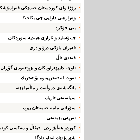
رۆژئاوای‌ كوردستان خه‌مێكی‌ فه‌رامۆشكرا
وه‌زاره‌تی‌ دارایی‌ چی‌ بكات؟...
بتی‌ خۆكرد...
جینۆساید و ئازاری‌ هیندیه‌ سوره‌كان...
قه‌یران باوكی‌ درۆ و دزی‌...
قه‌ندی‌ تاڵ ...
ناوچه‌ دابڕێنراوه‌كان و بزوتنه‌وه‌ی‌ گۆڕان .
نه‌وت له‌ ته‌عریبه‌وه‌ بۆ ته‌تریك ...
بانگه‌شه‌ی‌ ده‌وڵه‌ت و ماڵه‌باجێنه‌...
سیاسه‌تی‌ تاریك ...
سۆرانی‌ مامه‌ حه‌مه‌تان بیره‌ ...
نه‌ریتی‌ بێمنه‌تی‌...
كوردو هه‌ڵبژاردن ..تیڤاڵ و مه‌كسی‌ كوده‌ر
شێره‌ژنێك له‌ناو دادگا ...