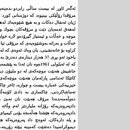
ئه‌گه‌ر ئاوڕ له‌ بیست ساڵی‌ رابردو بده‌ینه‌و
مرۆڤدا رۆڵێكی‌ بینیوه‌، كه‌ دوژمنانی‌ كورد هه
ژیان ئه‌نفال ده‌كات و به‌ هیچ شێوه‌یه‌ك له‌
له‌هه‌ق ئه‌مه‌یان دێت و مرۆڤه‌كان بچوك و بێ
موچه‌ و خه‌ڵات و ئیمتیاز گیرۆده‌و لاره‌ خوا
خه‌ڵات و به‌راته‌ به‌وشێوه‌یه‌ی‌ كه ‌مرۆڤی‌ تی
كراوه‌ بۆ خانه‌نشینی،‌ یان وه‌ك ئه‌وه‌ی‌ كه‌
یاخود ئه‌و بڕی‌ 37 هه‌زار دیناره‌
جاشیش هه‌بێت موچه‌كه‌ی‌ له‌ دو ملیۆن دینار 
كاتێكا ئه‌ندامی‌ پارله‌مان هه‌بێت موچەکەی 
حیزبیه‌كی‌ عه‌یاره‌ بیست و چواره‌، ئاخر چا
ته‌ماشاكردنی‌، چاكسازی‌ به‌ دادی‌ كۆمه‌ڵایه‌ت
ده‌وڵه‌مه‌نده‌دا مرۆڤ هه‌بێت نان نه‌بێ‌ ب
دادپه‌روه‌ریه‌كه‌ رۆژانه‌ ملیاردێر له‌م وڵاته‌
دادپه‌روه‌ریه‌كه ‌هێشتا هه‌ڵه‌بجه‌ بۆنی‌ كیمیای‌
و پله‌ داره‌كان، ئه‌وه‌چ داد په‌روه‌ریه‌كه‌ هێ
دیموكراسیدا ده‌شێت كه‌مینه‌ ببێته‌ زۆرینه‌، 