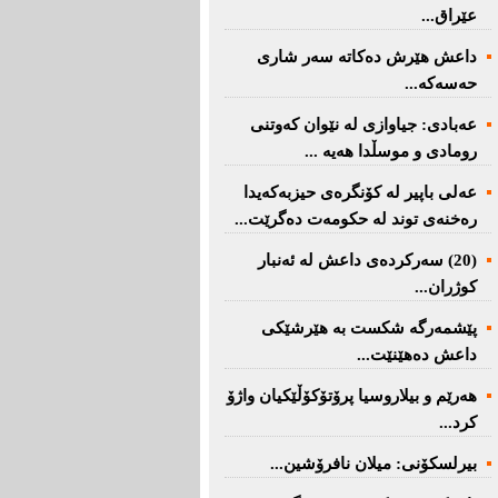
عێراق...
داعش هێرش دەکاتە سەر شاری
حەسەکە...
عه‌بادی: جیاوازی له‌ نێوان کەوتنی
رومادی و موسڵدا هه‌یه‌ ...
عەلی باپیر لە کۆنگرەی حیزبەکەیدا
رەخنەی توند لە حکومەت دەگرێت...
(20) سه‌ركرده‌ی داعش لە ئەنبار
کوژران...
پێشمەرگە شكست بە هێرشێكی
داعش دەهێنێت...
هەرێم و بیلاروسیا پرۆتۆکۆڵێکیان واژۆ
کرد...
بیرلسكۆنی: میلان نافرۆشین...