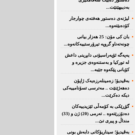
دەستور دەبێت سەقامگیری
بەدیبهێنێت...
لیژنەی دەستور هەفتەی چوارجار
كۆدەبێتەوە...
بان كی مۆن: 25 هەزار بیانی
چونەتەناو گروپە تیرۆرستییەكانەوە...
یەپەگە ئۆپەراسیۆنی دابڕینی داعش
لە تورکیا و بەستنەوەی جزیرە و
کۆبانی پێکەوە جێبە...
بەڤیدیۆ؛ زەمینلەرزەیەک ژاپۆن
دەهەژێنێت .. مەترسی تسۆنامییەکی
دیکە دەکرێت...
گۆڕێکی بە کۆمەڵی ئێزیدییەکان
دەدۆزرێتەوە .. تەرمی (20) ژن و (33)
منداڵ و پیری تێ...
بەڤیدیۆ؛ سیناریۆکانی دابەش بونی