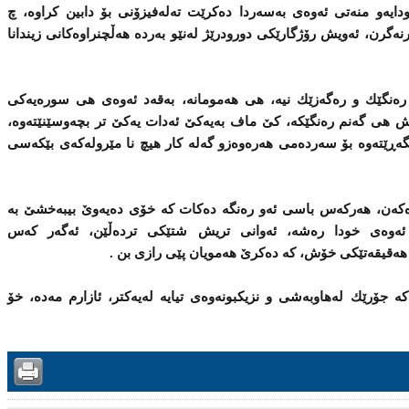
دایه‌و منه‌تی‌ ئه‌وه‌ی‌ به‌سه‌ردا ده‌كرێت ته‌له‌فیزۆنی‌ بۆ دابین كراوه‌، چ
‌رنه‌گرن، ئه‌ویش رۆژگارێكی‌ دورودرێژ له‌نێو به‌رده‌ هه‌ڵچنراوه‌كانی‌ زیندانا
‌نگێك و ره‌گه‌زێك نیه‌، هی‌ هه‌مومانه‌، به‌قه‌د ئه‌وه‌ی‌ هی‌ سوره‌یه‌كی‌
 هی‌ گه‌نم ره‌نگێكه‌، كێ‌ ماف به‌یه‌كێ‌ ئه‌دات یه‌كێ‌ تر بچه‌وسێنێته‌وه‌،
گه‌ڕێته‌وه‌ بۆ سه‌رده‌می‌ هه‌ره‌وه‌زو گه‌له‌ كار هیچ نا مێروله‌كه‌ی‌ بێكه‌سی‌
كه‌ن، هه‌ركه‌س باسی‌ ئه‌و ره‌نگه‌ ده‌كات كه‌ خۆی‌ ده‌یه‌وێ‌ بیبه‌خشێ‌ به‌
ئه‌وه‌ی‌ خودا ره‌شه‌، ئه‌وانی‌ تریش شتێكی‌ ترده‌ڵێن، ئه‌گه‌ر كه‌س
ه‌ هه‌قیقه‌تێكی‌ خۆش، كه‌ ده‌كرێ‌ هه‌مویان پێی‌ رازی‌ بن .
 كه‌ جۆرێك له‌هاوبه‌شی‌ و نزیكبونه‌وه‌ی‌ تیایه‌ له‌یه‌كتر، ئازارم مه‌ده‌، خۆ