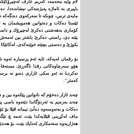
لام وایه‌ محه‌مه‌د كه‌ریم عارف له‌چیرۆكێكد
باپیری‌ به‌ ئاماژه‌ په‌یژه‌یه‌كی‌ نیشانده‌دا، ده‌
مایه‌ی‌ ترس، چونكه‌ تا سه‌ركه‌وی‌ ده‌نگه‌كه‌ دو
ئێستا ده‌كات و ده‌توانین هه‌مویشمان به‌ 
كۆماری‌ به‌هه‌شتی‌ ده‌كرێ‌ له‌چیرۆك و داستان 
بێته‌ دی‌، راستی‌ ده‌كرێ‌ باشتر بین ئه‌مه‌ش 
بكوژێ‌ و ده‌ستی‌ بچێته‌ خوێنه‌كه‌ی‌، له‌كاتێكا م
بۆ رقمان له‌یه‌كه‌، ئایه‌ ئه‌م پرسیاره‌ ئه‌وه‌ 
هۆو سه‌رچاوه‌كانی‌ رقدا ناگه‌ڕێ‌، مسته‌فا ل
نه‌كردبا نه‌ ئه‌و سكی‌ ئازاری‌ ده‌بو نه‌ برس
كه‌متر".
چه‌ند ئازار ده‌خۆم كه‌ ناتوانین پێكه‌وه‌ بین و 
چه‌ند به‌زه‌یم به‌ ئه‌ردۆگاندا دێته‌وه‌ باسی‌
ده‌كات و به‌ته‌وسه‌وه‌ ده‌ڵێ‌ نیمانه‌ ڤێلا بۆ
ماف له‌كڕینی‌ ڤێلایه‌كدا بێت، ئه‌مه‌ چ تێگه‌
هه‌ژاریه‌وه‌ سته‌مكاری‌ له‌دایك بێت، بۆ هه‌ندێ