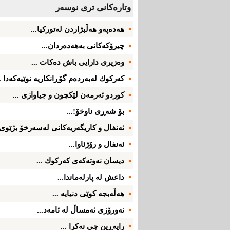
وتاره‌کانی تری نوسه‌ر
هەدەپەو هه‌ڵبژاردن‌ لەتوركیا...
چیرۆكه‌كانی‌ به‌هه‌ده‌ردان...
وه‌زیری‌ دارایی‌ باش ده‌كات ...
كه‌ركوك له‌به‌رده‌م گۆڕانكاریه‌ نوێیه‌كه‌دا ..
كوردو ئه‌رمه‌ن لێكچون و جیاوازی ...
بۆ شه‌ڕی‌ ناوخۆ!...
ئه‌نفال و كاریگه‌ریه‌كانی‌ له‌سه‌رخۆ بژێوی‌
ئه‌نفال و رۆژئاوا...
دیسان نه‌وته‌كه‌ی كه‌ركوك ...
داعش له‌ پارله‌ماندا...
هه‌ڵه‌بجه‌ كوێی دنیایه‌ ...
نه‌ورۆزی ئه‌مساڵ له‌ ئامه‌د...
راپه‌ڕین چی‌ نه‌كرا ...