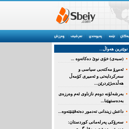
نوێترین هه‌واڵ...
(سبەى) خۆى نوێ دەکاتەوە ...
ئه‌مڕۆ مه‌كته‌بی‌ سیاسی‌ و
سه‌ركردایه‌تی‌ و ئه‌میری‌ كۆمه‌ڵ
هەڵدەبژێردرێن...
به‌رشه‌لۆنه‌ دوه‌م نازناوی ئه‌م وه‌رزه‌ی
به‌ده‌ستهێنا...
داعش زیندانی تەدمور دەتەقێنێتەوە...
سەرۆكی پەرلەمانی كوردستان: