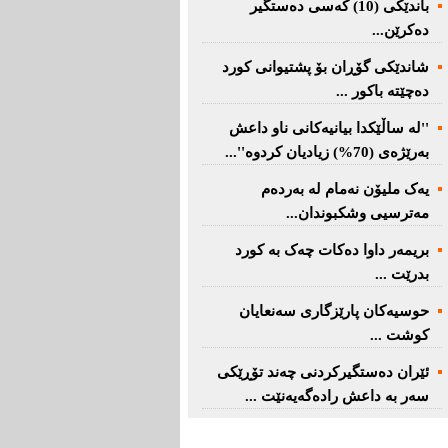
باندێکی (10) کەسى دەستگیر
دەکرێن...
شاندێکى گۆڕان بۆ پشتیوانی کورد
دەچێتە باکور ...
''لە ساڵێکدا بیانیه‌كانی ناو داعش
بەرێژەى (70%) زیادیان کردوە''...
یەک ملیۆن نەمام لە بەردەم
مەترسیی وشکبوندان...
بریمه‌ر داوا دەکات چەک بە کورد
بدرێت ...
حوسیەکان پارێزگارى سەنعایان
کوشت ...
ئێران دەستگیرکردنى چه‌ند تۆڕێكی‌
سه‌ر به‌ داعش رادەگەیەنێت ...