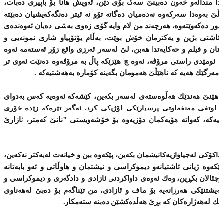
ا منداڵه‌و خه‌ون ده‌بینێ‌ سه‌گ بۆی‌ دێن، ئه‌ویش هانا بۆ باپیری‌ ده‌بات،
ڵێ‌ به‌وه‌دا سه‌ركه‌وه‌ نه‌ده‌میان ده‌گاته‌ تۆو نه‌ ئیتر ده‌نگه‌كه‌یشیان ده‌بێته‌
ر ده‌كه‌وێته‌وه‌، هه‌رچه‌ند من لام وایه‌ گۆی‌ زه‌وی‌ به‌شی‌ ده‌یان ئه‌وه‌نده‌ی‌
ئاشتی‌ بژین و یه‌كترمان خۆش بوێت، بەڵام یۆتۆپیاو شاری‌ نمونه‌یی‌ و
و فیلم و حه‌كایه‌تدا هه‌بن، لێ‌ له‌سه‌ر ئه‌رزی‌ واقع زۆر ئه‌سته‌مه‌ ئه‌وه‌
ئومێدی‌ راستی‌ مرۆڤه‌، ئه‌وه‌ چ هێزێكه‌ پاڵ به‌ مرۆڤه‌وه‌ ده‌نێت ئه‌وی‌ تر
ه‌رگێك هه‌یه‌ كه‌ ناهێڵێ‌ هه‌مومان بگه‌ینه‌ كۆماره‌ به‌هه‌شتیه‌كه‌ .
ناهێنێ‌ هه‌ندێك هه‌ڵوه‌سته‌ی‌ له‌سه‌ر بكه‌ین، كێشه‌كه‌ ئه‌وه‌یه‌ كه‌س به‌دوای‌
وتفی‌ مه‌نفه‌لوتی‌ پرسیارێكی‌ لۆژیكی‌ كرد، ئه‌گه‌ر تێره‌كه‌ زێده‌ خۆری‌
یه‌كه‌، كه‌واته‌ هۆیه‌كمان دۆزیه‌وه‌ بۆ خۆشه‌ویستی‌ "نانێ‌ كه‌متر، ئازارێ‌
داكۆكی‌ له‌جیاوازیه‌كانیشمان بكه‌ین، پێكه‌وه‌ بین و خیانه‌ت له‌یه‌كتر نه‌كه‌ین،
 پێكه‌وه‌ ژیانی‌ ئاشتیانه‌و دیموكراسی‌ و نیشتمان و هاوڵاتی و ئه‌و بابه‌تانه‌
 ئۆچئالان بكڕین، وه‌ك ئه‌وه‌ی‌ داواكردنی‌ ئازادی‌ و دادگه‌ری‌ و دیموكراسی‌ و
یشتنێكی‌ هه‌رزانه‌یه‌ بۆ ماف و ئازادی‌، من تێناگه‌م بۆ ده‌بێ‌ له‌هه‌ناوی‌
ك له‌هه‌ژاره‌كان كه‌ بڕێ‌ هه‌ڵده‌كشێن ده‌بنه‌ سته‌مكار.