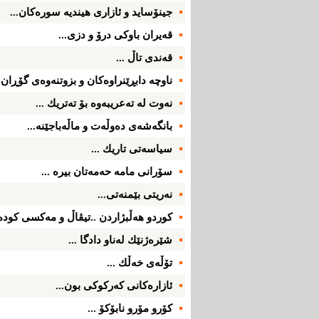
جینۆساید و ئازاری‌ هیندیه‌ سوره‌كان...
قه‌یران باوكی‌ درۆ و دزی‌...
قه‌ندی‌ تاڵ ...
ناوچه‌ دابڕێنراوه‌كان و بزوتنه‌وه‌ی‌ گۆڕان .
نه‌وت له‌ ته‌عریبه‌وه‌ بۆ ته‌تریك ...
بانگه‌شه‌ی‌ ده‌وڵه‌ت و ماڵه‌باجێنه‌...
سیاسه‌تی‌ تاریك ...
سۆرانی‌ مامه‌ حه‌مه‌تان بیره‌ ...
نه‌ریتی‌ بێمنه‌تی‌...
كوردو هه‌ڵبژاردن ..تیڤاڵ و مه‌كسی‌ كوده‌ر
شێره‌ژنێك له‌ناو دادگا ...
تۆڵه‌ی‌ خه‌ڵك ...
ئازاره‌كانی‌ كه‌ركوكی‌ بون...
كۆرو مۆرو نابۆكۆ ...