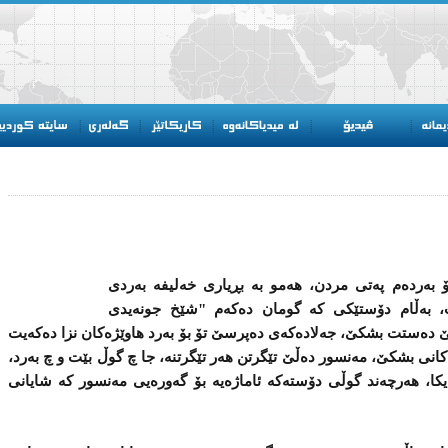
ۆ به‌رده‌م په‌تی‌ مردن، هه‌مو به‌ بڕیاری‌ خه‌لیفه‌ به‌ردی‌
، بەڵام دۆستێكی‌ كه‌ گومان ده‌كه‌م "شێخ جونه‌یدی‌
‌ ده‌ستت بشكێ‌، جه‌لاده‌كه‌ی‌ ده‌پرسێ‌ تۆ بۆ به‌رد هاوێژه‌كان نزا ده‌كه‌یت
‌كانی‌ بشكێ‌، مه‌نسور ده‌ڵێ‌ تێگرتن هه‌ر تێگرتنه‌، جا چ گوڵ بێت و چ به‌رد،
یكا، هه‌رچه‌ند گوڵی‌ دۆسته‌كه‌ ئاماژه‌یه‌ بۆ گه‌وره‌یی‌ مه‌نسور كه‌ شایانی‌