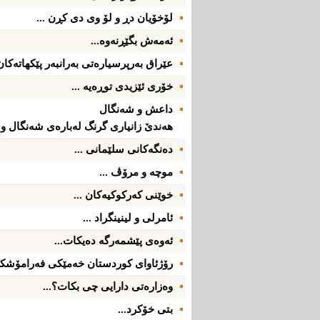
لۆخۆیان دڕ و لۆ وی‌ دی‌ كڕن ...
ئه‌مه‌ش بگێڕنه‌وه‌...
عێراق به‌رپرسیاره‌تی‌ به‌رانبه‌ر پێكهاته‌كان؛
خۆری‌ ئێزیدی‌ توڕه‌یه‌ ...
داعش و شه‌نگال
هه‌ندێ‌ زانیاری‌ گرنگ له‌باره‌ی‌ شه‌نگال و ئێ
ده‌نگه‌كانی‌ سلێمانی‌ ...
موچه‌ و مرۆڤ ...
خوێنی‌ كه‌ركوكیه‌كان ...
ئامرلی‌ و لینینگراد ...
ئه‌وه‌ی‌ پێشمه‌رگه‌ ده‌یكات...
رۆژئاوای‌ كوردستان خه‌مێكی‌ فه‌رامۆشكرا
وه‌زاره‌تی‌ دارایی‌ چی‌ بكات؟...
بتی‌ خۆكرد...