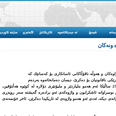
‌ ونه‌كان
ه‌كان و هه‌وڵه‌ ناقۆڵاكانی ئاسانكاری بۆ كه‌سانێك كه‌
رێكی ناقانونیان بۆ ده‌كرێ‌، دیسان ده‌مانخاته‌وه‌ به‌رده‌م
ئه‌و پرسیاره‌ی، ئه‌رێ‌ گه‌لۆ له‌ كه‌متر له‌ 25 ساڵێكا ئه‌م هه‌مو ملیاردێر و ملیۆنێری دۆلاره‌ له‌ كوێوه‌ هه‌ڵتۆقین،
ه‌م نوسراوانه‌ ئاشكرابون و واژوه‌كه‌ی ئه‌و براده‌ره‌ گه‌یشته‌ سه‌ر روپه‌ڕی
نه‌ی دیكه‌، ئه‌دی ئه‌و هه‌مو واژوه‌ی له‌ تاریكیدا ده‌كرێن، ئاخر خۆنمه‌نه‌ی