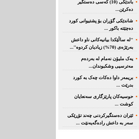
باندێکی (10) کەسى دەستگیر
دەکرێن...
شاندێکى گۆڕان بۆ پشتیوانی کورد
دەچێتە باکور ...
''لە ساڵێکدا بیانیه‌كانی ناو داعش
بەرێژەى (70%) زیادیان کردوە''...
یەک ملیۆن نەمام لە بەردەم
مەترسیی وشکبوندان...
بریمه‌ر داوا دەکات چەک بە کورد
بدرێت ...
حوسیەکان پارێزگارى سەنعایان
کوشت ...
ئێران دەستگیرکردنى چه‌ند تۆڕێكی‌
سه‌ر به‌ داعش رادەگەیەنێت ...