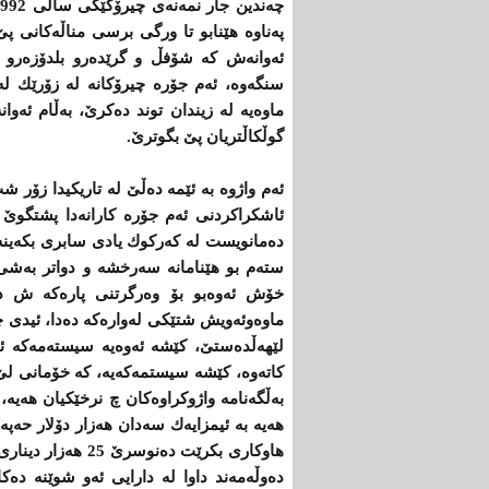
په‌ناوه‌ هێنابو تا ورگی برسی مناڵه‌كانی پێ
ئه‌وانه‌ش كه‌ شۆفڵ و گرێده‌رو بلدۆزه‌رو س
سنگه‌وه‌، ئه‌م جۆره‌ چیرۆكانه‌ له‌ زۆرێك له
ماوه‌یه‌ له‌ زیندان توند ده‌كرێ‌، به‌ڵام ئه‌وا
گوڵكاڵتریان پێ‌ بگوترێ‌.
ئه‌م واژوه‌ به‌ ئێمه‌ ده‌ڵێ‌ له‌ تاریكیدا زۆر
ئاشكراكردنی ئه‌م جۆره‌ كارانه‌دا پشتگوێ‌ خس
ده‌مانویست له‌ كه‌ركوك یادی سابری بكه‌ینه‌وه
سته‌م بو هێنامانه‌ سه‌رخشه‌ و دواتر به‌شی
خۆش ئه‌وه‌بو بۆ وه‌رگرتنی پاره‌كه‌ ش ده‌ب
ماوه‌وئه‌ویش شتێكی له‌واره‌كه‌ ده‌دا، ئیدی چی
لێهه‌ڵده‌ستێ‌، كێشه‌ ئه‌وه‌یه‌ سیسته‌مه‌كه‌
كاته‌وه‌، كێشه‌ سیستمه‌كه‌یه‌، كه‌ خۆمانی لێ
به‌ڵگه‌نامه ‌واژوكراوه‌كان چ نرخێكیان هه‌یه‌
هه‌یه‌ به‌ ئیمزایه‌ك سه‌دان هه‌زار دۆلار حه‌
هاوكاری بكرێت ده‌ن