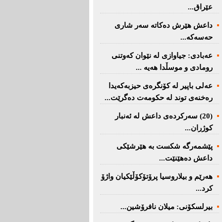
عێراق...
داعش هێرش دەکاتە سەر شاری
حەسەکە...
عه‌بادی: جیاوازی له‌ نێوان کەوتنی
رومادی و موسڵدا هه‌یه‌ ...
عەلی باپیر لە کۆنگرەی حیزبەکەیدا
رەخنەی توند لە حکومەت دەگرێت...
(20) سه‌ركرده‌ی داعش لە ئەنبار
کوژران...
پێشمەرگە شكست بە هێرشێكی
داعش دەهێنێت...
هەرێم و بیلاروسیا پرۆتۆکۆڵێکیان واژۆ
کرد...
بیرلسكۆنی: میلان نافرۆشین...