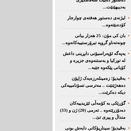
دەستور دەبێت سەقامگیری
بەدیبهێنێت...
لیژنەی دەستور هەفتەی چوارجار
كۆدەبێتەوە...
بان كی مۆن: 25 هەزار بیانی
چونەتەناو گروپە تیرۆرستییەكانەوە...
یەپەگە ئۆپەراسیۆنی دابڕینی داعش
لە تورکیا و بەستنەوەی جزیرە و
کۆبانی پێکەوە جێبە...
بەڤیدیۆ؛ زەمینلەرزەیەک ژاپۆن
دەهەژێنێت .. مەترسی تسۆنامییەکی
دیکە دەکرێت...
گۆڕێکی بە کۆمەڵی ئێزیدییەکان
دەدۆزرێتەوە .. تەرمی (20) ژن و (33)
منداڵ و پیری تێ...
بەڤیدیۆ؛ سیناریۆکانی دابەش بونی