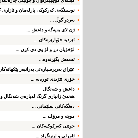
كێشه‌ی‌ كۆچپێكراوان و چۆنێتی‌ چاره‌سه‌ر 
نوسینگه‌ی‌ كه‌ركوكی‌ پارله‌مان و ئازاری‌ ك
به‌ردو گوڵ ...
ژن لای‌ یه‌په‌گه‌ و داعش ...
ئێزدیه‌ خۆپارێزه‌كان ...
لۆخۆیان دڕ و لۆ وی‌ دی‌ كڕن ...
ئه‌مه‌ش بگێڕنه‌وه‌...
عێراق به‌رپرسیاره‌تی‌ به‌رانبه‌ر پێكهاته‌كان؛
خۆری‌ ئێزیدی‌ توڕه‌یه‌ ...
داعش و شه‌نگال
هه‌ندێ‌ زانیاری‌ گرنگ له‌باره‌ی‌ شه‌نگال و ئێ
ده‌نگه‌كانی‌ سلێمانی‌ ...
موچه‌ و مرۆڤ ...
خوێنی‌ كه‌ركوكیه‌كان ...
ئامرلی‌ و لینینگراد ...