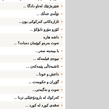
شێره‌ژنێك له‌ناو دادگا ...
تۆڵه‌ی‌ خه‌ڵك ...
ئازاره‌كانی‌ كه‌ركوكی‌ بون...
كۆرو مۆرو نابۆكۆ ...
داشه‌ هاره‌
نه‌وت به‌ره‌و كوێمان ده‌بات؟ ...
با بیبه‌ینه‌ سه‌ر...
نیوه‌ی‌ فیلمه‌كه‌ ...
ئاشبه‌تاڵی‌ پێمه‌كه‌ن ...
داعش و خودا...
گۆڕان و حكو‌مه‌ت ...
نه‌وت و نه‌گبه‌تی‌...
كه‌ركوك له‌ بارودۆخێكی‌ تردا ...
ته‌قه‌ی‌ كورد له‌ كورد ...