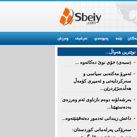
نوێترین هه‌واڵ...
(سبەى) خۆى نوێ دەکاتەوە ...
ئه‌مڕۆ مه‌كته‌بی‌ سیاسی‌ و
سه‌ركردایه‌تی‌ و ئه‌میری‌ كۆمه‌ڵ
هەڵدەبژێردرێن...
به‌رشه‌لۆنه‌ دوه‌م نازناوی ئه‌م وه‌رزه‌ی
به‌ده‌ستهێنا...
داعش زیندانی تەدمور دەتەقێنێتەوە...
سەرۆكی پەرلەمانی كوردستان: