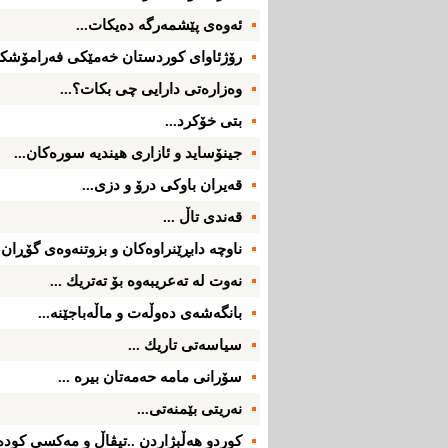
ئه‌وه‌ی‌ پێشمه‌رگه‌ ده‌یكات...
رۆژئاوای‌ كوردستان خه‌مێكی‌ فه‌رامۆشكرا
وه‌زاره‌تی‌ دارایی‌ چی‌ بكات؟...
بتی‌ خۆكرد...
جینۆساید و ئازاری‌ هیندیه‌ سوره‌كان...
قه‌یران باوكی‌ درۆ و دزی‌...
قه‌ندی‌ تاڵ ...
ناوچه‌ دابڕێنراوه‌كان و بزوتنه‌وه‌ی‌ گۆڕان .
نه‌وت له‌ ته‌عریبه‌وه‌ بۆ ته‌تریك ...
بانگه‌شه‌ی‌ ده‌وڵه‌ت و ماڵه‌باجێنه‌...
سیاسه‌تی‌ تاریك ...
سۆرانی‌ مامه‌ حه‌مه‌تان بیره‌ ...
نه‌ریتی‌ بێمنه‌تی‌...
كوردو هه‌ڵبژاردن ..تیڤاڵ و مه‌كسی‌ كوده‌ر