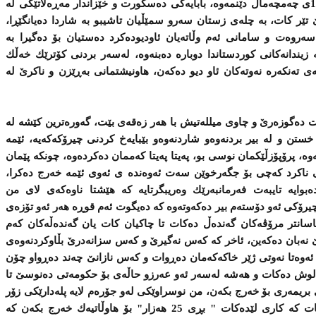
چه‌ندین جار نمه‌نه‌ی چیرۆكێكی ساڵی 1992ی چه‌مچه‌ماڵ دێنمه‌وه‌، بابایه‌كی ده‌سكورت و خێزاندار مه‌ڕه‌لاتێكی له‌
‌ تێر كات، به‌ چله‌ی زستان سه‌رو سمێڵیان تاشیبو به‌ شاردا ده‌یانگێڕا،
ه‌روه‌ت و سامانی ئه‌م وڵاته‌یان ئاودیوده‌كرد ده‌ستیان بۆ ده‌گیرا به‌
‌ زیندانه‌كانی كوردستاندا دوباره‌ ده‌بنه‌وه‌، له‌سه‌ر بردنی كۆترێك خه‌ڵك
نه‌ی ته‌نكه‌ره‌ نه‌وته‌كان ئاو دیو ده‌كه‌ن، هاونیشتمانی به‌ڕێزن و ناكرێ‌ له‌
 شت ده‌گوزه‌رێ‌ و چاوی میلله‌تیش با هه‌ر زه‌قه‌ی بێت، گه‌وره‌ترین كێشه‌ له‌
تن و له‌ بیر بردنه‌وه‌و شاردنه‌وه‌و بێبایه‌خ كردنی چیرۆكه‌كه‌یه‌، ئێمه‌
‌، پرۆپۆزڵێكمان نوسی بو، په‌یتا په‌یتا كه‌ممان ده‌كرده‌وه‌، چونكه‌ پێمان
 ناكرد كه‌چی بۆ جگه‌رخوێن سه‌ت ئه‌وه‌نده‌ ی ئه‌وی ئێمه‌ خه‌رج ده‌كرا،
وایه‌ تایبه‌ت فه‌رمانبه‌رێك وه‌ریبگرتایه‌ كه‌ هێشتا ناوه‌كه‌ی لای من
رۆكی ئه‌و دۆسته‌م بیر ده‌كه‌وته‌وه‌ كه‌ ده‌یگوت ئه‌م قوڕه‌ هه‌ر ئه‌و تۆزه‌ی
 ئاسانتر مرۆڤه‌كان گه‌نده‌ڵ ده‌كات تا چاكیان كات یان گه‌نده‌ڵه‌كان كه‌م
‌ نه‌بان ده‌كه‌ین، ئاخر كه‌ كه‌س نه‌گیرێ‌ و كه‌س سزانه‌درێ‌ بڵاوكردنه‌وه‌ی
، ئه‌وه‌تا نه‌وتی ژێر خاكه‌كه‌مان ده‌ڕوات و كه‌س نازانێ‌ چه‌ند ده‌ڕواو چۆن
په‌لوش ده‌كات و هه‌شه‌ له‌سه‌ر ئه‌و عه‌رزو حاڵه‌ی بۆ حكومه‌تی ده‌نوسێ‌ تا
وسرێ‌ 25 هه‌زار دیناری بریمه‌ری بۆ خه‌رج بكه‌ن، من نوسراوێكی له‌و جۆره‌م لایه‌ پله‌دارێكی زۆر
ده‌وڵه‌مه‌ند داوا له‌ دارایی ئه‌و شوێنه ‌ده‌كات كه‌ كاری لێده‌كات " بڕی 25 هه‌زار" بۆ هاوڵاتیه‌ك خه‌رج بكه‌ن كه‌