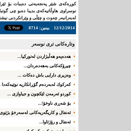
كوڕه‌كه‌ی شێر په‌نجه‌یه‌تی ده‌یبات بۆ ئێرا
نوسراوی هاوڵاتیه‌كه‌ی بدیبا ده‌بو چی گوتبا
له‌به‌رانبه‌ر چه‌وت و چێڵی و وێرانكردنی نیش
12/12/2014
بینین: 8714
وتاره‌کانی تری نوسه‌ر
هەدەپەو هه‌ڵبژاردن‌ لەتوركیا...
چیرۆكه‌كانی‌ به‌هه‌ده‌ردان...
وه‌زیری‌ دارایی‌ باش ده‌كات ...
كه‌ركوك له‌به‌رده‌م گۆڕانكاریه‌ نوێیه‌كه‌دا ..
كوردو ئه‌رمه‌ن لێكچون و جیاوازی ...
بۆ شه‌ڕی‌ ناوخۆ!...
ئه‌نفال و كاریگه‌ریه‌كانی‌ له‌سه‌رخۆ بژێوی‌
ئه‌نفال و رۆژئاوا...