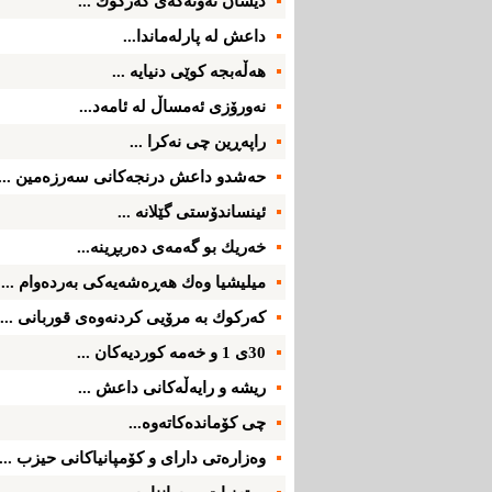
دیسان نه‌وته‌كه‌ی كه‌ركوك ...
داعش له‌ پارله‌ماندا...
هه‌ڵه‌بجه‌ كوێی دنیایه‌ ...
نه‌ورۆزی ئه‌مساڵ له‌ ئامه‌د...
راپه‌ڕین چی‌ نه‌كرا ...
حه‌شدو داعش درنجه‌كانی سه‌رزه‌مین ...
ئینساندۆستی گێلانه‌ ...
خه‌ریك بو گه‌مه‌ی ده‌ربڕینه‌...
میلیشیا وه‌ك هه‌ڕه‌شه‌یه‌كی به‌رده‌وام ...
كه‌ركوك به‌ مرۆیی كردنه‌وه‌ی قوربانی ...
30ی 1 و خه‌مه‌ كوردیه‌كان ...
ریشه‌ و رایه‌ڵه‌كانی داعش ...
چی كۆمانده‌كاته‌وه‌...
وه‌زاره‌تی‌ دارای‌ و كۆمپانیاكانی‌ حیزب ...