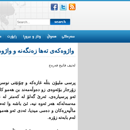
واژوه‌كه‌ی ته‌ها زه‌نگه‌نه‌ و واژوه
له‌تیف فاتیح فه‌ره‌ج
پرسی ملیۆن بتڵه‌ غازه‌كه‌ و چۆنێتی نوسراو
زۆرجار بۆئه‌وه‌ی زو ده‌وڵه‌مه‌ند بن هه‌مو كا
مه‌سه‌له‌كه‌ هه‌ر ئه‌وه‌ نیه‌، ئێ‌ باشه‌ وا ئ
ماڵپه‌ڕه‌كان و ده‌می میدیا، ئه‌دی ئه‌و هه‌موا
له‌م بابه‌ته‌ زۆره.